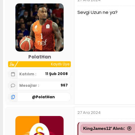
Sevgi Uzun ne ya?
PolatHan
Kayıtlı Üye
11 Şub 2008
Katılım
967
Mesajlar
@
PolatHan
27 Ara 2024
KingJames12' Alıntı: