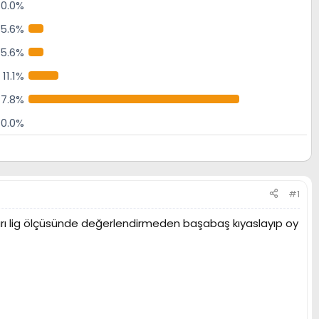
0.0%
5.6%
5.6%
11.1%
77.8%
0.0%
#1
kları lig ölçüsünde değerlendirmeden başabaş kıyaslayıp oy