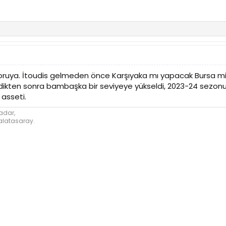
soruya. İtoudis gelmeden önce Karşıyaka mı yapacak Bursa
eldikten sonra bambaşka bir seviyeye yükseldi, 2023-24 sezon
asseti.
kadar,
alatasaray.