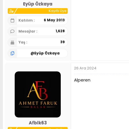
Eyüp Özkaya
Kayıtlı Üye
6 May 2013
Katılım
1,628
Mesajlar
39
Yaş
@
Eyüp Özkaya
26 Ara 2024
Alperen
Afblk63