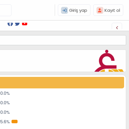
Giriş yap
Kayıt ol
0.0%
0.0%
0.0%
5.6%