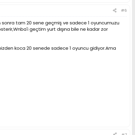
#6
'den sonra tam 20 sene geçmiş ve sadece 1 oyuncumuzu
terir,Wnba'i geçtim yurt dışına bile ne kadar zor
m,bizden koca 20 senede sadece 1 oyuncu gidiyor.Ama
#7