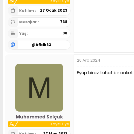
Kayıtlı Üye
27 Ocak 2023
Katılım
738
Mesajlar
38
Yaş
@
Afblk63
26 Ara 2024
Eyüp biraz tuhaf bir anket 
M
Muhammed Selçuk
Kayıtlı Üye
27 May 2012
Katılım