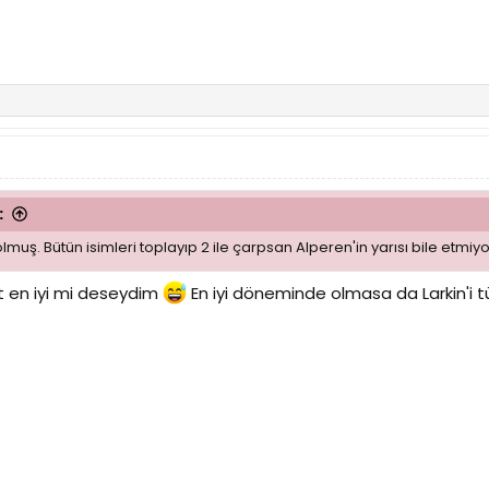
:
lmuş. Bütün isimleri toplayıp 2 ile çarpsan Alperen'in yarısı bile etmiyo
t en iyi mi deseydim
En iyi döneminde olmasa da Larkin'i t