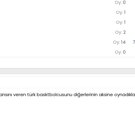
Oy:
0
Oy:
1
Oy:
1
Oy:
2
Oy:
14
Oy:
0
rmansını veren türk basktbolcusunu diğerlerinin aksine oynadı