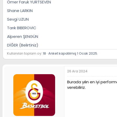
Ömer Faruk YURTSEVEN
n
h
i
Shane LARKIN
Sevgi UZUN
Tarık BIBEROVIC
Alperen ŞENGÜN
DİĞER (Belirtiniz)
Kullanılan toplam oy
18
Anket kapatılmış
1 Ocak 2025
.
26 Ara 2024
Burada yılın en iyi perfo
verebiliriz.