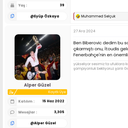
39
Yaş
@
Eyüp Özkaya
Muhammed Selçuk
T
e
p
27 Ara 2024
k
i
l
Ben Biberovic dedim bu 
e
çıkarmıştı onu, İtoudis g
r
Fenerbahçe'nin en önemli 
:
yükseliyor sesimiz ta ufuklara 
şampiyonluk bekliyoruz şanlı G
Alper Güzel
Kayıtlı Üye
15 Haz 2022
Katılım
3,305
Mesajlar
@
Alper Güzel