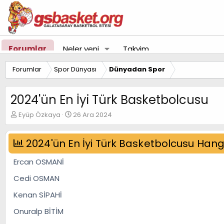
Forumlar
Neler yeni
Takvim
Forumlar
Spor Dünyası
Dünyadan Spor
2024'ün En İyi Türk Basketbolcusu
K
B
Eyüp Özkaya
26 Ara 2024
o
a
n
ş
u
2024'ün En İyi Türk Basketbolcusu Hangi
l
y
a
u
n
Ercan OSMANİ
B
g
a
ı
Cedi OSMAN
ş
ç
Kenan SİPAHİ
l
t
a
a
Onuralp BİTİM
t
r
a
i