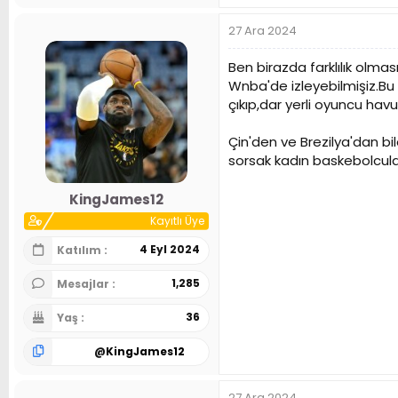
27 Ara 2024
Ben birazda farklılık ol
Wnba'de izleyebilmişiz.Bu
çıkıp,dar yerli oyuncu havu
Çin'den ve Brezilya'dan b
sorsak kadın baskebolcuları
KingJames12
Kayıtlı Üye
4 Eyl 2024
Katılım
1,285
Mesajlar
36
Yaş
@
KingJames12
27 Ara 2024