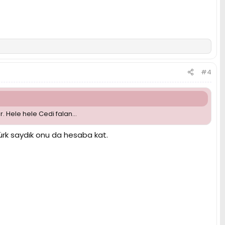
#4
r. Hele hele Cedi falan...
ürk saydık onu da hesaba kat.