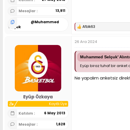
13,911
Mesajlar
@
Muhammed
Afblk63
Selçuk
T
e
p
26 Ara 2024
k
i
l
e
Muhammed Selçuk' Alıntı
r
Eyüp biraz tuhaf bir anket o
:
Ne yapalım anketsiz direk
Eyüp Özkaya
Kayıtlı Üye
6 May 2013
Katılım
1,628
Mesajlar