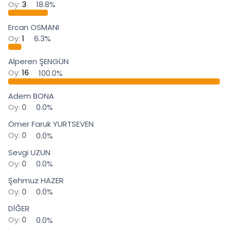
i
Oy:
3
18.8%
Ercan OSMANI
Oy:
1
6.3%
Alperen ŞENGÜN
Oy:
16
100.0%
Adem BONA
Oy:
0
0.0%
Ömer Faruk YURTSEVEN
Oy:
0
0.0%
Sevgi UZUN
Oy:
0
0.0%
Şehmuz HAZER
Oy:
0
0.0%
DİĞER
Oy:
0
0.0%