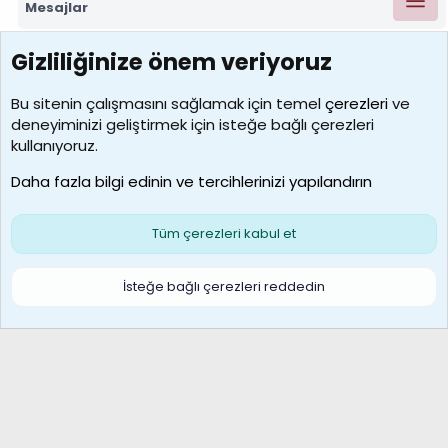
Mesajlar
Gizliliğinize önem veriyoruz
7390
Kullanıcılar
Bu sitenin çalışmasını sağlamak için temel
çerezleri
ve
deneyiminizi geliştirmek için isteğe bağlı çerezleri
MosesBrownHayranı
kullanıyoruz.
Son üye
Daha fazla bilgi edinin ve tercihlerinizi yapılandırın
Bize ulaşın
Şartlar ve kurallar
Gizlilik politikası
Çerezler
Yardım
Ana sayfa
R
Tüm çerezleri kabul et
S
S
Galatasaray Basketbol | GS Basket Taraftar Platformu
İsteğe bağlı çerezleri reddedin
®
Community platform by XenForo
© 2010-2026 XenForo Ltd.
XenForo Türkçe 🇹🇷 Destek Forumu –
XenWp.Com