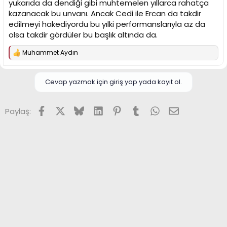
yukarıda da dendiği gibi muhtemelen yıllarca rahatça
kazanacak bu unvanı. Ancak Cedi ile Ercan da takdir
edilmeyi hakediyordu bu yılki performanslarıyla az da
olsa takdir gördüler bu başlık altında da.
Muhammet Aydın
T
e
p
k
Cevap yazmak için giriş yap yada kayıt ol.
i
l
e
Facebook
X (Twitter)
Bluesky
LinkedIn
Pinterest
Tumblr
WhatsApp
E-posta
Paylaş:
r
: