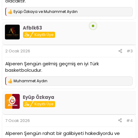
olacaktır.
Eyüp Özkaya
ve
Muhammet Aydın
T
e
p
Afblk63
k
i
Kayıtlı Üye
l
e
r
2 Ocak 2026
#3
:
Alperen Şengün gelmiş geçmiş en iyi Türk
basketbolcudur.
Muhammet Aydın
T
e
p
Eyüp Özkaya
k
i
Kayıtlı Üye
l
e
r
7 Ocak 2026
#4
:
Alperen Şengün rahat bir galibiyeti hakediyordu ve