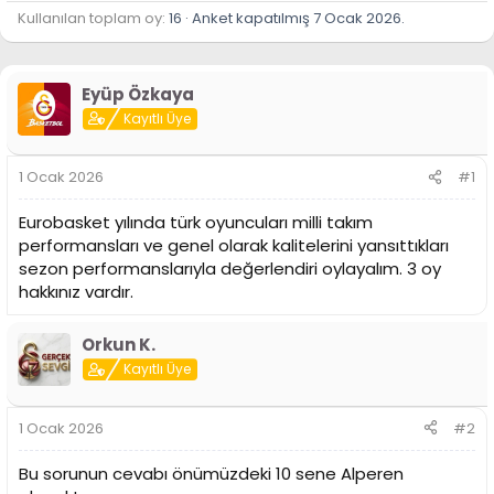
Kullanılan toplam oy
16
Anket kapatılmış
7 Ocak 2026
.
Eyüp Özkaya
Kayıtlı Üye
1 Ocak 2026
#1
Eurobasket yılında türk oyuncuları milli takım
performansları ve genel olarak kalitelerini yansıttıkları
sezon performanslarıyla değerlendiri oylayalım. 3 oy
hakkınız vardır.
Orkun K.
Kayıtlı Üye
1 Ocak 2026
#2
Bu sorunun cevabı önümüzdeki 10 sene Alperen