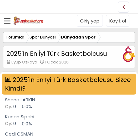
Giriş yap
Kayıt ol
Forumlar
Spor Dünyası
Dünyadan Spor
2025'In En İyi Türk Basketbolcusu
K
B
Eyüp Özkaya
1 Ocak 2026
o
a
n
ş
u
2025'in En İyi Türk Basketbolcusu Sizce
l
y
a
Kimdi?
u
n
B
g
Shane LARKIN
a
ı
ş
ç
Oy:
0
0.0%
l
t
Kenan Sipahi
a
a
t
r
Oy:
0
0.0%
a
i
Cedi OSMAN
n
h