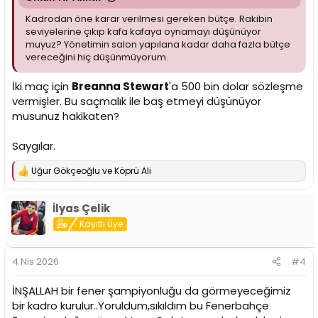
Kadrodan öne karar verilmesi gereken bütçe. Rakibin
seviyelerine çıkıp kafa kafaya oynamayı düşünüyor
muyuz? Yönetimin salon yapılana kadar daha fazla bütçe
vereceğini hiç düşünmüyorum.
İki maç için
Breanna Stewart
'a 500 bin dolar sözleşme
vermişler. Bu saçmalık ile baş etmeyi düşünüyor
musunuz hakikaten?
Saygılar.
Uğur Gökçeoğlu
ve
Köprü Ali
T
e
p
İlyas Çelik
k
i
Kayıtlı Üye
l
e
r
4 Nis 2026
#4
:
İNŞALLAH bir fener şampiyonluğu da görmeyeceğimiz
bir kadro kurulur..Yoruldum,sıkıldım bu Fenerbahçe