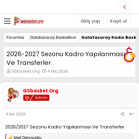
Giriş yap
Kayıt ol
Forumlar
Galatasaray Basketbol
Galatasaray Kadın Baske
2026-2027 Sezonu Kadro Yapılanması
Ve Transferler
K
B
GSbasket.Org
4 Nis 2026
o
a
n
ş
u
l
GSbasket.Org
y
a
Admin
u
n
B
g
a
ı
4 Nis 2026
#1
ş
ç
l
t
2026/2027 Sezonu Kadro Yapılanması Ve Transferler
a
a
t
r
a
i
Mert Dervişoğlu