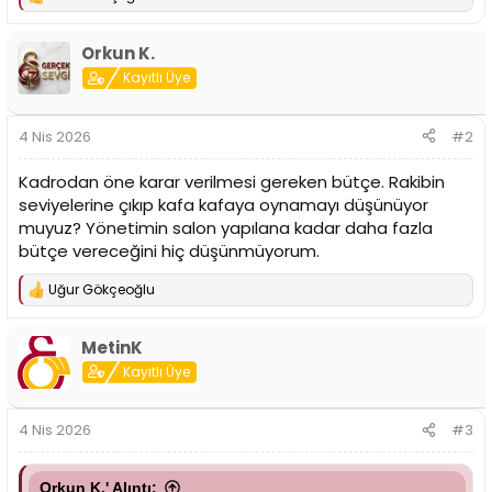
T
n
h
e
i
p
Orkun K.
k
i
Kayıtlı Üye
l
e
r
4 Nis 2026
#2
:
Kadrodan öne karar verilmesi gereken bütçe. Rakibin
seviyelerine çıkıp kafa kafaya oynamayı düşünüyor
muyuz? Yönetimin salon yapılana kadar daha fazla
bütçe vereceğini hiç düşünmüyorum.
Uğur Gökçeoğlu
T
e
p
MetinK
k
i
Kayıtlı Üye
l
e
r
4 Nis 2026
#3
:
Orkun K.' Alıntı: