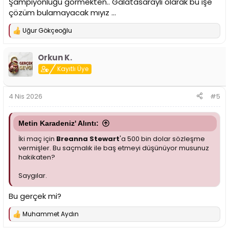
Şampiyonluğu görmekten.. Galatasaraylı olarak bu işe
çözüm bulamayacak mıyız …
Uğur Gökçeoğlu
T
e
p
Orkun K.
k
i
Kayıtlı Üye
l
e
r
4 Nis 2026
#5
:
Metin Karadeniz' Alıntı:
İki maç için
Breanna Stewart
'a 500 bin dolar sözleşme
vermişler. Bu saçmalık ile baş etmeyi düşünüyor musunuz
hakikaten?
Saygılar.
Bu gerçek mi?
Muhammet Aydın
T
e