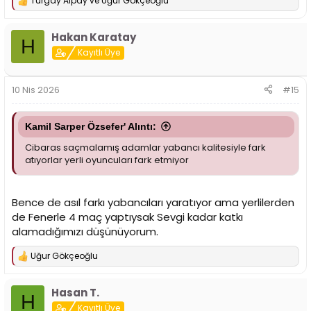
Turgay Alpay
ve
Uğur Gökçeoğlu
T
e
p
Hakan Karatay
k
H
i
Kayıtlı Üye
l
e
r
10 Nis 2026
#15
:
Kamil Sarper Özsefer' Alıntı:
Cibaras saçmalamış adamlar yabancı kalitesiyle fark
atıyorlar yerli oyuncuları fark etmiyor
Bence de asıl farkı yabancıları yaratıyor ama yerlilerden
de Fenerle 4 maç yaptıysak Sevgi kadar katkı
alamadığımızı düşünüyorum.
Uğur Gökçeoğlu
T
e
p
Hasan T.
k
H
i
Kayıtlı Üye