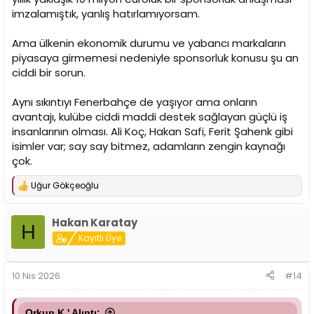
imzalamıştık, yanlış hatırlamıyorsam.
Ama ülkenin ekonomik durumu ve yabancı markaların
piyasaya girmemesi nedeniyle sponsorluk konusu şu an
ciddi bir sorun.
Aynı sıkıntıyı Fenerbahçe de yaşıyor ama onların
avantajı, kulübe ciddi maddi destek sağlayan güçlü iş
insanlarının olması. Ali Koç, Hakan Safi, Ferit Şahenk gibi
isimler var; say say bitmez, adamların zengin kaynağı
çok.
Uğur Gökçeoğlu
T
e
p
Hakan Karatay
k
H
i
Kayıtlı Üye
l
e
r
10 Nis 2026
#14
:
Orkun K.' Alıntı: