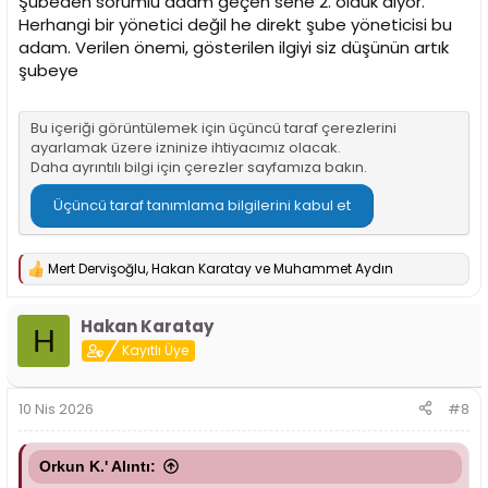
Şubeden sorumlu adam geçen sene 2. olduk diyor.
Herhangi bir yönetici değil he direkt şube yöneticisi bu
adam. Verilen önemi, gösterilen ilgiyi siz düşünün artık
şubeye
Bu içeriği görüntülemek için üçüncü taraf çerezlerini
ayarlamak üzere izninize ihtiyacımız olacak.
Daha ayrıntılı bilgi için
çerezler sayfamıza
bakın.
Üçüncü taraf tanımlama bilgilerini kabul et
Mert Dervişoğlu
,
Hakan Karatay
ve
Muhammet Aydın
T
e
p
Hakan Karatay
k
H
i
Kayıtlı Üye
l
e
r
10 Nis 2026
#8
:
Orkun K.' Alıntı: