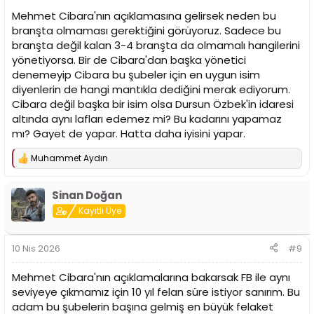
Mehmet Cibara'nın açıklamasına gelirsek neden bu
branşta olmaması gerektiğini görüyoruz. Sadece bu
branşta değil kalan 3-4 branşta da olmamalı hangilerini
yönetiyorsa. Bir de Cibara'dan başka yönetici
denemeyip Cibara bu şubeler için en uygun isim
diyenlerin de hangi mantıkla dediğini merak ediyorum.
Cibara değil başka bir isim olsa Dursun Özbek'in idaresi
altında aynı lafları edemez mi? Bu kadarını yapamaz
mı? Gayet de yapar. Hatta daha iyisini yapar.
Muhammet Aydın
T
e
p
Sinan Doğan
k
i
Kayıtlı Üye
l
e
r
10 Nis 2026
#9
:
Mehmet Cibara'nın açıklamalarına bakarsak FB ile aynı
seviyeye çıkmamız için 10 yıl felan süre istiyor sanırım. Bu
adam bu şubelerin başına gelmiş en büyük felaket