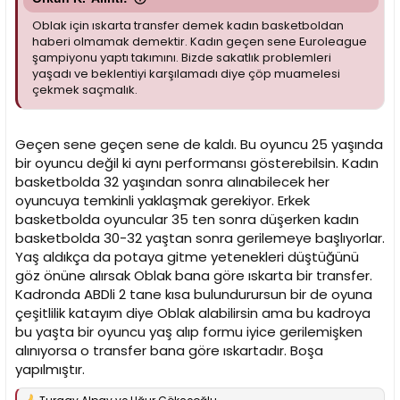
Oblak için ıskarta transfer demek kadın basketboldan
haberi olmamak demektir. Kadın geçen sene Euroleague
şampiyonu yaptı takımını. Bizde sakatlık problemleri
yaşadı ve beklentiyi karşılamadı diye çöp muamelesi
çekmek saçmalık.
Geçen sene geçen sene de kaldı. Bu oyuncu 25 yaşında
bir oyuncu değil ki aynı performansı gösterebilsin. Kadın
basketbolda 32 yaşından sonra alınabilecek her
oyuncuya temkinli yaklaşmak gerekiyor. Erkek
basketbolda oyuncular 35 ten sonra düşerken kadın
basketbolda 30-32 yaştan sonra gerilemeye başlıyorlar.
Yaş aldıkça da potaya gitme yetenekleri düştüğünü
göz önüne alırsak Oblak bana göre ıskarta bir transfer.
Kadronda ABDli 2 tane kısa bulundurursun bir de oyuna
çeşitlilik katayım diye Oblak alabilirsin ama bu kadroya
bu yaşta bir oyuncu yaş alıp formu iyice gerilemişken
alınıyorsa o transfer bana göre ıskartadır. Boşa
yapılmıştır.