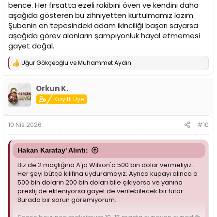
bence. Her fırsatta ezeli rakibini öven ve kendini daha
aşağıda gösteren bu zihniyetten kurtulmamız lazım.
Şubenin en tepesindeki adam ikinciliği başarı sayarsa
aşağıda görev alanların şampiyonluk hayal etmemesi
gayet doğal.
Uğur Gökçeoğlu
ve
Muhammet Aydın
T
e
p
Orkun K.
k
i
Kayıtlı Üye
l
e
r
10 Nis 2026
#10
:
Hakan Karatay' Alıntı:
Biz de 2 maçlığına A'ja Wilson'a 500 bin dolar vermeliyiz.
Her şeyi bütçe kılıfına uyduramayız. Ayrıca kupayı alınca o
500 bin doların 200 bin doları bile çıkıyorsa ve yanına
prestij de ekleniyorsa gayet de verilebilecek bir tutar.
Burada bir sorun göremiyorum.