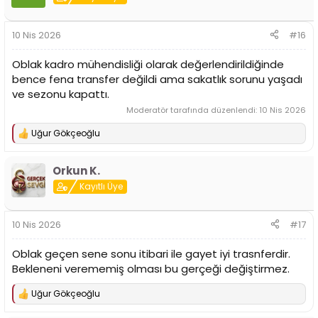
l
e
r
10 Nis 2026
#16
:
Oblak kadro mühendisliği olarak değerlendirildiğinde
bence fena transfer değildi ama sakatlık sorunu yaşadı
ve sezonu kapattı.
Moderatör tarafında düzenlendi:
10 Nis 2026
Uğur Gökçeoğlu
T
e
p
Orkun K.
k
i
Kayıtlı Üye
l
e
r
10 Nis 2026
#17
:
Oblak geçen sene sonu itibari ile gayet iyi trasnferdir.
Bekleneni verememiş olması bu gerçeği değiştirmez.
Uğur Gökçeoğlu
T
e