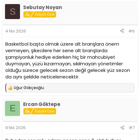
p
Sebutay Noyan
k
S
i
Kayıtlı Üye
l
e
r
4 Nis 2026
#6
:
Basketbol başta olmak üzere alt branşlara önem
vermeyen, şikecilere her sene alt branşlarda
şampiyonluk hediye ederken hiç bir mahcubiyet
duymayan, yüzü kızarmayan, sıkılmayan yönetimler
olduğu sürece gelecek sezon değil gelecek yüz sezon
da aynı şekilde neticelenecektir.
Uğur Gökçeoğlu
T
e
p
Ercan Göktepe
k
E
i
Kayıtlı Üye
l
e
r
9 Nis 2026
#7
: