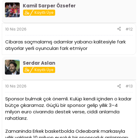
Kamil Sarper Özsefer
Kayıtlı Üye
10 Nis 2026
#12
Cibaras saçmalamış adamlar yabancı kalitesiyle fark
atıyorlar yerli oyuncuları fark etmiyor
Serdar Aslan
Kayıtlı Üye
10 Nis 2026
#13
Sponsor bulmak çok önemli. Kulüp kendi içinden o kadar
bütçe çıkaramaz. Güçlü bir sponsor gelip yıllık 3–4
milyon euro civarında destek verse, ciddi anlamda
rahatlarız.
Zamaninda Erkek basketbolda Odeabank markasıyla
yıllık yaklaşık 10 milyon euroluk bir sponsorluk anlaşması