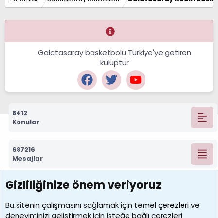
Galatasaray basketbolu Türkiye'ye getiren
kulüptür
8412
Konular
687216
Mesajlar
Gizliliğinize önem veriyoruz
7388
Kullanıcılar
Bu sitenin çalışmasını sağlamak için temel
çerezleri
ve
deneyiminizi geliştirmek için isteğe bağlı çerezleri