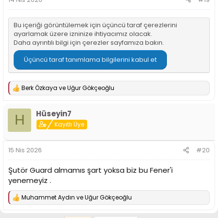
Bu içeriği görüntülemek için üçüncü taraf çerezlerini
ayarlamak üzere izninize ihtiyacımız olacak.
Daha ayrıntılı bilgi için
çerezler sayfamıza
bakın.
Üçüncü taraf tanımlama bilgilerini kabul et
Berk Özkaya
ve
Uğur Gökçeoğlu
T
e
p
Hüseyin7
k
H
i
Kayıtlı Üye
l
e
r
15 Nis 2026
#20
:
Şutör Guard almamıs şart yoksa biz bu Fener'i
yenemeyiz .
Muhammet Aydın
ve
Uğur Gökçeoğlu
T
e
p