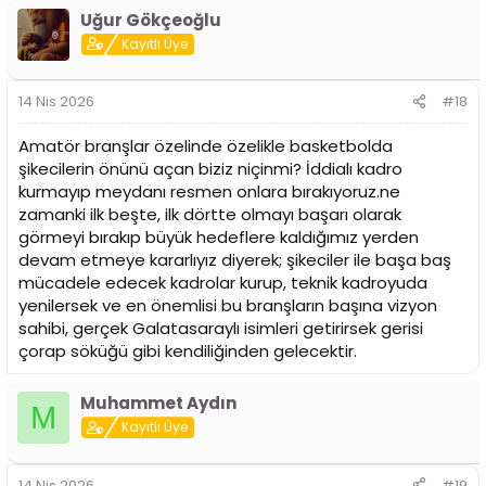
p
Uğur Gökçeoğlu
k
i
Kayıtlı Üye
l
e
r
14 Nis 2026
#18
:
Amatör branşlar özelinde özelikle basketbolda
şikecilerin önünü açan biziz niçinmi? İddialı kadro
kurmayıp meydanı resmen onlara bırakıyoruz.ne
zamanki ilk beşte, ilk dörtte olmayı başarı olarak
görmeyi bırakıp büyük hedeflere kaldığımız yerden
devam etmeye kararlıyız diyerek; şikeciler ile başa baş
mücadele edecek kadrolar kurup, teknik kadroyuda
yenilersek ve en önemlisi bu branşların başına vizyon
sahibi, gerçek Galatasaraylı isimleri getirirsek gerisi
çorap söküğü gibi kendiliğinden gelecektir.
Muhammet Aydın
M
Kayıtlı Üye
14 Nis 2026
#19