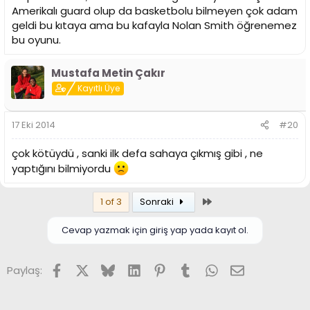
Amerikalı guard olup da basketbolu bilmeyen çok adam
geldi bu kıtaya ama bu kafayla Nolan Smith öğrenemez
bu oyunu.
Mustafa Metin Çakır
Kayıtlı Üye
17 Eki 2014
#20
çok kötüydü , sanki ilk defa sahaya çıkmış gibi , ne
yaptığını bilmiyordu
Son
1 of 3
Sonraki
Cevap yazmak için giriş yap yada kayıt ol.
Facebook
X (Twitter)
Bluesky
LinkedIn
Pinterest
Tumblr
WhatsApp
E-posta
Paylaş: