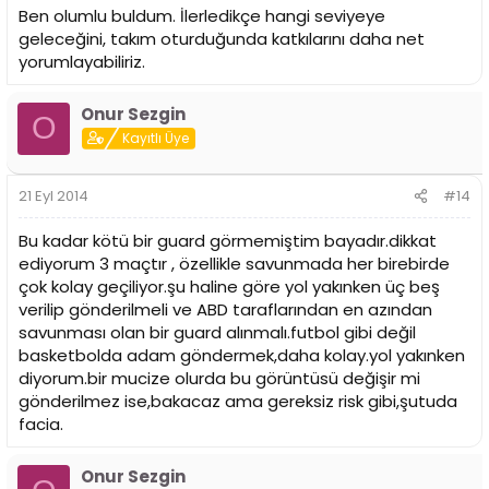
Ben olumlu buldum. İlerledikçe hangi seviyeye
geleceğini, takım oturduğunda katkılarını daha net
yorumlayabiliriz.
Onur Sezgin
O
Kayıtlı Üye
21 Eyl 2014
#14
Bu kadar kötü bir guard görmemiştim bayadır.dikkat
ediyorum 3 maçtır , özellikle savunmada her birebirde
çok kolay geçiliyor.şu haline göre yol yakınken üç beş
verilip gönderilmeli ve ABD taraflarından en azından
savunması olan bir guard alınmalı.futbol gibi değil
basketbolda adam göndermek,daha kolay.yol yakınken
diyorum.bir mucize olurda bu görüntüsü değişir mi
gönderilmez ise,bakacaz ama gereksiz risk gibi,şutuda
facia.
Onur Sezgin