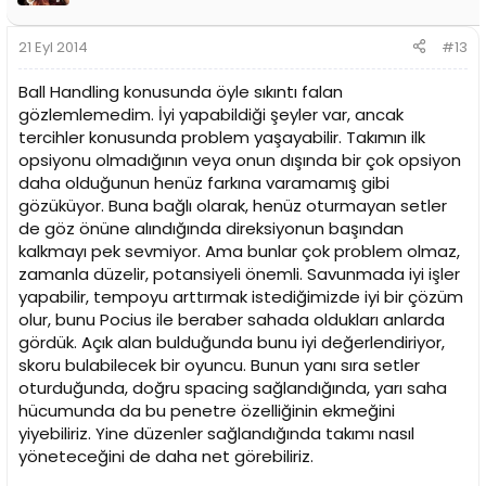
Nolan Smith’i mevcut Arroyo setleriyle ve Arroyo’nun
muadil back-up’ı olarak düşünürsek bence çok büyük
21 Eyl 2014
#13
hata ederiz. Manuchar Markoishvili setlerinde oynayan
Malik Hairston’u hatırlatırım.
Ball Handling konusunda öyle sıkıntı falan
gözlemlemedim. İyi yapabildiği şeyler var, ancak
Yazan: paezbloyd
tercihler konusunda problem yaşayabilir. Takımın ilk
opsiyonu olmadığının veya onun dışında bir çok opsiyon
daha olduğunun henüz farkına varamamış gibi
gözüküyor. Buna bağlı olarak, henüz oturmayan setler
de göz önüne alındığında direksiyonun başından
kalkmayı pek sevmiyor. Ama bunlar çok problem olmaz,
zamanla düzelir, potansiyeli önemli. Savunmada iyi işler
yapabilir, tempoyu arttırmak istediğimizde iyi bir çözüm
olur, bunu Pocius ile beraber sahada oldukları anlarda
gördük. Açık alan bulduğunda bunu iyi değerlendiriyor,
skoru bulabilecek bir oyuncu. Bunun yanı sıra setler
oturduğunda, doğru spacing sağlandığında, yarı saha
hücumunda da bu penetre özelliğinin ekmeğini
yiyebiliriz. Yine düzenler sağlandığında takımı nasıl
yöneteceğini de daha net görebiliriz.