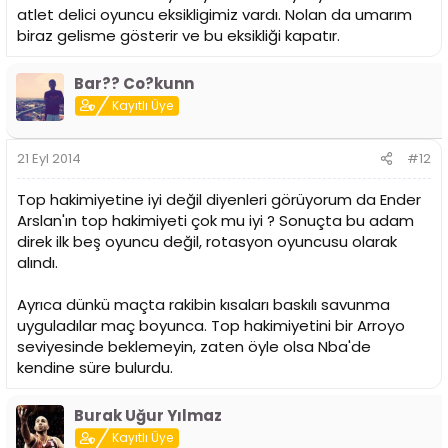
atlet delici oyuncu eksikligimiz vardı. Nolan da umarım
hand-off’tan aldırıp pick&roll setlerini oynatmak ve hücum
alanına erken gelip pick&roll setlerini oynatmak en büyük
biraz gelisme gösterir ve bu eksikliği kapatır.
silahımız olmalıdır.
Daha fazla turnover sayısı kovalamalıyız. Elimizdeki arka
Bar?? Co?kunn
alan oyuncularında Nolan ve MartynasPocius’un biraz
daha riskli savunma hamlelerine girmelerine göz
Kayıtlı Üye
yumabiliriz.
21 Eyl 2014
#12
Hızlı hücum denemelerini artırmalıyız. Nolan oyundayken,
ribaund sonraları 5 numarayı koşturarak Nolan’ın kolay bir
Top hakimiyetine iyi değil diyenleri görüyorum da Ender
sayı üretimine gitmesine yol açmalıyız.
Arslan'ın top hakimiyeti çok mu iyi ? Sonuçta bu adam
direk ilk beş oyuncu değil, rotasyon oyuncusu olarak
alındı.
Vladimir Micov’la birlikte, bol bol 4 kısalı beşler
izleyeceğiz. Burada topun daha hızlı dolaştığı ve daha
fazla hareketin olduğu hücum setlerinde Nolan Smith’i
Ayrıca dünkü maçta rakibin kısaları baskılı savunma
topsuz cut eden (özellikle Spurs motion hücumlarında
uyguladılar maç boyunca. Top hakimiyetini bir Arroyo
gördüğümüz, potaya tepeden cut yapan kısa) rollerde
seviyesinde beklemeyin, zaten öyle olsa Nba'de
kullanmalıyız. Nolan Smith’li beşte topu olabildiğince sete
kendine süre bulurdu.
setten önce kullanabilmenin yolunu aramalıyız.
Burak Uğur Yılmaz
Son olarak, Nolan Smith yetenekli ve çok önemli bir
Kayıtlı Üye
oyuncu, ancak elimizdeki oyuncuyu tanımamız şart. Eğer