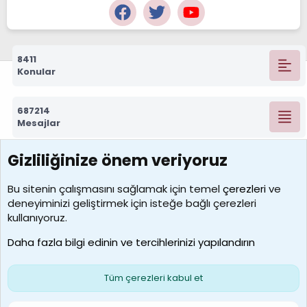
8411
Konular
687214
Mesajlar
Gizliliğinize önem veriyoruz
7388
Kullanıcılar
Bu sitenin çalışmasını sağlamak için temel
çerezleri
ve
deneyiminizi geliştirmek için isteğe bağlı çerezleri
borabekirogluu
kullanıyoruz.
Son üye
Daha fazla bilgi edinin ve tercihlerinizi yapılandırın
Bize ulaşın
Şartlar ve kurallar
Gizlilik politikası
Çerezler
Yardım
Ana sayfa
R
Tüm çerezleri kabul et
S
S
Galatasaray Basketbol | GS Basket Taraftar Platformu