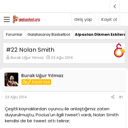
Giriş yap
Kayıt ol
Forumlar
Galatasaray Basketbol
Alpaslan Dikmen Eskilerd
#22 Nolan Smith
K
B
Burak Uğur Yılmaz
23 Ağu 2014
o
a
n
ş
u
l
Burak Uğur Yılmaz
y
a
Kayıtlı Üye
u
n
B
g
a
ı
23 Ağu 2014
#1
ş
ç
l
t
Çeşitli kaynaklardan oyuncu ile anlaştığımız zaten
a
a
t
r
duyurulmuştu, Pocius'un ilgili tweet'i vardı, Nolan Smith
a
i
kendisi de bir tweet attı tekrar;
n
h