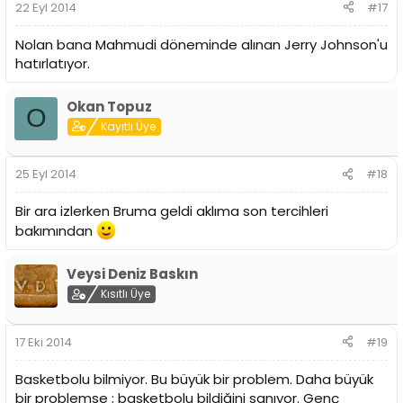
22 Eyl 2014
#17
Nolan bana Mahmudi döneminde alınan Jerry Johnson'u
hatırlatıyor.
Okan Topuz
O
Kayıtlı Üye
25 Eyl 2014
#18
Bir ara izlerken Bruma geldi aklıma son tercihleri
bakımından
Veysi Deniz Baskın
Kısıtlı Üye
17 Eki 2014
#19
Basketbolu bilmiyor. Bu büyük bir problem. Daha büyük
bir problemse ; basketbolu bildiğini sanıyor. Genç