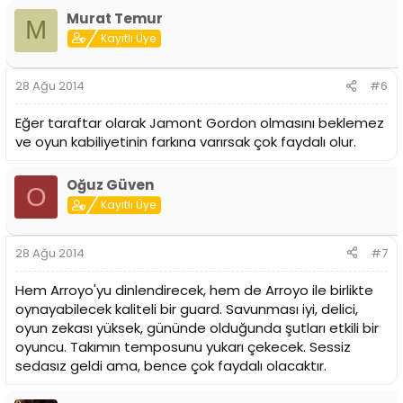
Murat Temur
M
Kayıtlı Üye
Nolan’ın Cedavita kariyerindeki üçlük yüzdesi felaket.
Adriyatik’de %31, Eurocup’da ise %28 ile atıyor. Fakat Duke
kariyerindeki üçlük yüzdesi daha kabul edilebilir bir
28 Ağu 2014
#6
noktada. Junior sezonu (şampiyonluk sezonu) %40,
senior sezonu ise %35. Bu farkın oluşumunu sadece
çizgilerin uzaklık farkına bağlamak bence doğru olmaz.
Eğer taraftar olarak Jamont Gordon olmasını beklemez
ve oyun kabiliyetinin farkına varırsak çok faydalı olur.
Oğuz Güven
Nolan Smith, Duke kariyerinde topa hükmeden konumda
O
bulunmasına rağmen çoğu zaman 2 numaralı
Kayıtlı Üye
pozisyonda oynuyordu. Yorulmamak adına topu
getirmiyor, korunaklı bir şekilde topa yöneliyordu. Bu
sayede perdelemeler üstünden topu alarak çoğu zaman
28 Ağu 2014
#7
daha rahat şut imkanı bulabiliyordu. Cedevita’da ise
sistem gereği daha fazla topla hareket halinde olduğu
Hem Arroyo'yu dinlendirecek, hem de Arroyo ile birlikte
için genelde ikili oyun sonrasında veya bir adım geriye
oynayabilecek kaliteli bir guard. Savunması iyi, delici,
çekilerek bu atışları kullanmak zorunda kalıyordu. Bunlar
oyun zekası yüksek, gününde olduğunda şutları etkili bir
burada dursun.
oyuncu. Takımın temposunu yukarı çekecek. Sessiz
sedasız geldi ama, bence çok faydalı olacaktır.
Nolan Smith’in şutörlüğü ve skorerliği üzerine derin
düşünmek lazım. Çünkü Duke ve Cedevita dönemleri