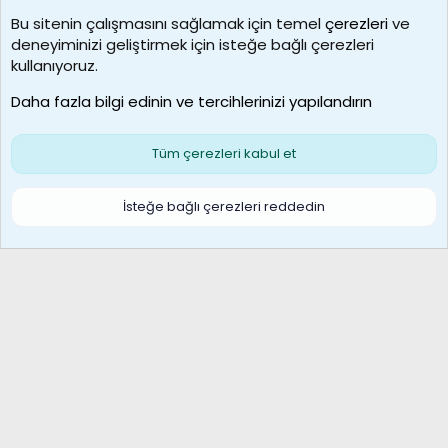
Kullanıcılar
Bu sitenin çalışmasını sağlamak için temel
çerezleri
ve
deneyiminizi geliştirmek için isteğe bağlı çerezleri
borabekirogluu
kullanıyoruz.
Son üye
Daha fazla bilgi edinin ve tercihlerinizi yapılandırın
Bize ulaşın
Şartlar ve kurallar
Gizlilik politikası
Çerezler
Yardım
Ana sayfa
R
Tüm çerezleri kabul et
S
S
Galatasaray Basketbol | GS Basket Taraftar Platformu
İsteğe bağlı çerezleri reddedin
®
Community platform by XenForo
© 2010-2026 XenForo Ltd.
XenForo Türkçe 🇹🇷 Destek Forumu –
XenWp.Com