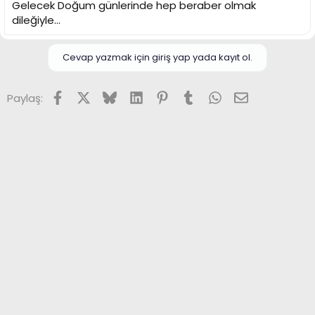
Gelecek Doğum günlerinde hep beraber olmak
dileğiyle...
Cevap yazmak için giriş yap yada kayıt ol.
Facebook
X (Twitter)
Bluesky
LinkedIn
Pinterest
Tumblr
WhatsApp
E-posta
Paylaş: