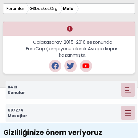
Forumlar
GSbasket.Org
Mola
Galatasaray, 2015-2016 sezonunda
EuroCup şampiyonu olarak Avrupa kupası
kazanmıştır.
8413
Konular
687274
Mesajlar
Gizliliğinize önem veriyoruz
7388