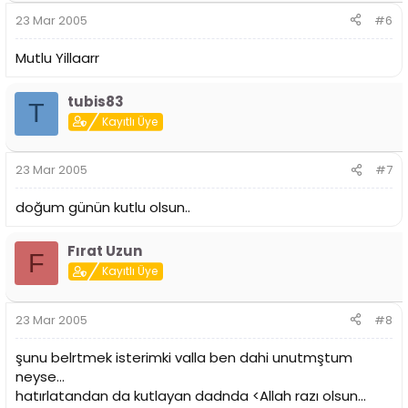
23 Mar 2005
#6
Mutlu Yillaarr
tubis83
T
Kayıtlı Üye
23 Mar 2005
#7
doğum günün kutlu olsun..
Fırat Uzun
F
Kayıtlı Üye
23 Mar 2005
#8
şunu belrtmek isterimki valla ben dahi unutmştum
neyse...
hatırlatandan da kutlayan dadnda <Allah razı olsun...