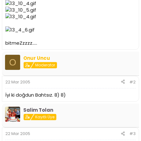
i
bitmeZzzzz.....
Onur Uncu
O
Moderator
22 Mar 2005
#2
İyi ki doğdun Bahtsız. 8) 8)
Salim Tolan
Kayıtlı Üye
22 Mar 2005
#3