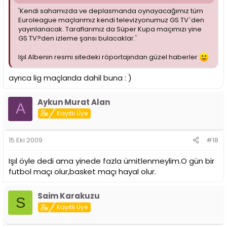
'Kendi sahamızda ve deplasmanda oynayacağımız tüm
Euroleague maçlarımız kendi televizyonumuz GS TV`den
yayınlanacak. Taraflarımız da Süper Kupa maçımızı yine
GS TV?den izleme şansı bulacaklar.'
Işıl Albenin resmi sitedeki röportajından güzel haberler
ayrıca lig maçlarıda dahil buna : )
Aykun Murat Alan
A
Kayıtlı Üye
15 Eki 2009
#18
Işıl öyle dedi ama yinede fazla ümitlenmeylim.O gün bir
futbol maçı olur,basket maçı hayal olur.
Saim Karakuzu
S
Kayıtlı Üye