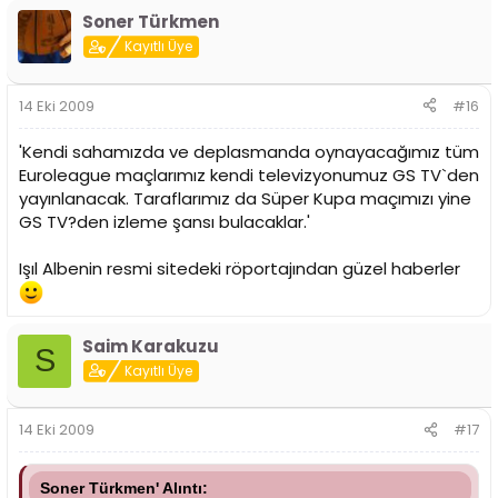
Soner Türkmen
Kayıtlı Üye
14 Eki 2009
#16
'Kendi sahamızda ve deplasmanda oynayacağımız tüm
Euroleague maçlarımız kendi televizyonumuz GS TV`den
yayınlanacak. Taraflarımız da Süper Kupa maçımızı yine
GS TV?den izleme şansı bulacaklar.'
Işıl Albenin resmi sitedeki röportajından güzel haberler
Saim Karakuzu
S
Kayıtlı Üye
14 Eki 2009
#17
Soner Türkmen' Alıntı: