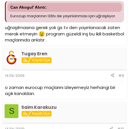
Can Akogul' Alıntı:
Eurocup maçlarının GStv de yayınlanması için uğraşılıyor.
uğraşılmasına gerek yok gs tv den yayınlanacak zaten
merak etmeyin
program güzeldi inş bu ikili basketbol
maçlarınıda anlatır .
Tugay Eren
Kayıtlı Üye
14 Eki 2009
#9
o zaman eurocup maçlarını izleyemeyiz herhangi bir
açık kanaldan.
Saim Karakuzu
S
Kayıtlı Üye
14 Eki 2009
#10