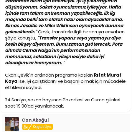
kazanmak bizim için önemliydi. İyi iş çıkarttığımızı
düşünüyorum. Sakat oyuncularımız iyileşiyor. Hafta
içinde tam takım antrenman yapabileceğiz. İlk lig
maçında belki tam olarak hazır olamayacaklar ama,
Simas Jasaitis ve Mike Wilkinson oynayacak duruma
geleceklerdir."
Çevik, transferle ilgili bir soruya cevaben
şöyle konuştu,
"Transfer yaparız veya yapmayız diye
kesin birşey diyemem. Bunu zaman gsöterecek. Pota
altında Cemal Nalga'nın performansından
memnunuz, sakatların iyileşmesiyle daha iyi
olacağımıza inanıyorum. "
Okan Çevik'in ardından programa katılan
Rıfat Murat
Kaya
ise, iyi çalıştıklarını ve başarılı olmak için mücadele
ettiklerini söyledi.
24 Saniye, sezon boyunca Pazartesi ve Cuma günleri
saat 19:00'da yayınlanacak.
Can Akoğul
Kayıtlı Üye