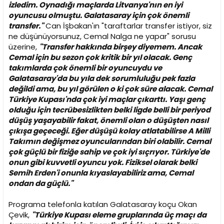
izledim. Oynadığı maçlarda Litvanya'nın en iyi
oyuncusu olmuştu. Galatasaray için çok önemli
transfer."
Can İşbakan'ın "taraftarlar transfer istiyor, siz
ne düşünüyorsunuz, Cemal Nalga ne yapar" sorusu
üzerine,
"Transfer hakkında birşey diyemem. Ancak
Cemal için bu sezon çok kritik bir yıl olacak. Genç
takımlarda çok önemli bir oyuncuydu ve
Galatasaray'da bu yıla dek sorumluluğu pek fazla
değildi ama, bu yıl görülen o ki çok süre alacak. Cemal
Türkiye Kupası'nda çok iyi maçlar çıkarttı. Yaşı genç
olduğu için tecrübesizlikten belki ligde belli bir periyod
düşüş yaşayabilir fakat, önemli olan o düşüşten nasıl
çıkışa geçeceği. Eğer düşüşü kolay atlatabilirse A Milli
Takımın değişmez oyuncularından biri olabilir. Cemal
çok güçlü bir fiziğe sahip ve çok iyi sıçrıyor. Türkiye'de
onun gibi kuvvetli oyuncu yok. Fiziksel olarak belki
Semih Erden'i onunla kıyaslayabiliriz ama, Cemal
ondan da güçlü."
Programa telefonla katılan Galatasaray koçu Okan
Çevik,
"Türkiye Kupası eleme gruplarında üç maçı da