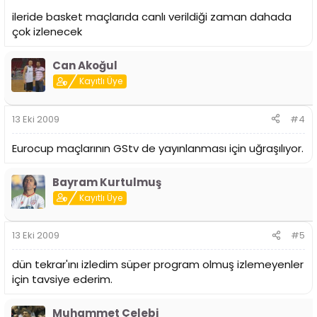
ileride basket maçlarıda canlı verildiği zaman dahada
çok izlenecek
Can Akoğul
Kayıtlı Üye
13 Eki 2009
#4
Eurocup maçlarının GStv de yayınlanması için uğraşılıyor.
Bayram Kurtulmuş
Kayıtlı Üye
13 Eki 2009
#5
dün tekrar'ını izledim süper program olmuş izlemeyenler
için tavsiye ederim.
Muhammet Çelebi