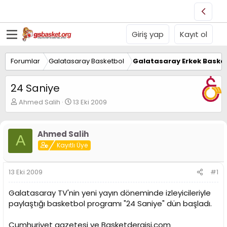
Giriş yap
Kayıt ol
Forumlar
Galatasaray Basketbol
Galatasaray Erkek Basket
24 Saniye
K
B
Ahmed Salih
13 Eki 2009
o
a
n
ş
u
l
Ahmed Salih
A
y
a
Kayıtlı Üye
u
n
B
g
a
ı
13 Eki 2009
#1
ş
ç
l
t
Galatasaray TV'nin yeni yayın döneminde izleyicileriyle
a
a
t
r
paylaştığı basketbol programı "24 Saniye" dün başladı.
a
i
n
h
Cumhuriyet gazetesi ve Basketdergisi.com