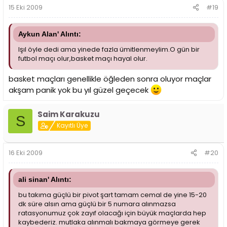
15 Eki 2009
#19
Aykun Alan' Alıntı:
Işıl öyle dedi ama yinede fazla ümitlenmeylim.O gün bir
futbol maçı olur,basket maçı hayal olur.
basket maçları genellikle öğleden sonra oluyor maçlar
akşam panik yok bu yıl güzel geçecek
Saim Karakuzu
S
Kayıtlı Üye
16 Eki 2009
#20
ali sinan' Alıntı:
bu takıma güçlü bir pivot şart tamam cemal de yine 15-20
dk süre alsın ama güçlü bir 5 numara alınmazsa
ratasyonumuz çok zayıf olacağı için büyük maçlarda hep
kaybederiz. mutlaka alınmalı bakmaya görmeye gerek