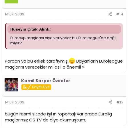
14 Eki 2009
#14
Hüseyin Çıtak' Alıntı:
Eurocup maçlarını niye veriyorlar biz Euroleague'de değil
miyiz?
Pardon ya bu erkek tarafıymış
Bayanların Euroleague
maçlarını verecekler mi asıl o önemli ?
Kamil Sarper Özsefer
Kayıtlı Üye
14 Eki 2009
#15
bugün resmi sitede Işıl ın röportajı var orada Eurolig
maçlarımız GS TV de diye okumuştum.