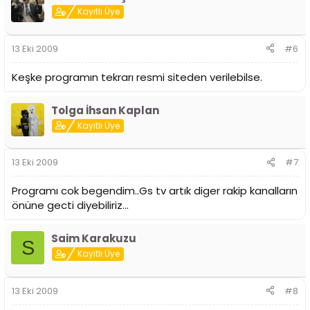
Kayıtlı Üye
13 Eki 2009
#6
Keşke programın tekrarı resmi siteden verilebilse.
Tolga İhsan Kaplan
Kayıtlı Üye
13 Eki 2009
#7
Programı cok begendim..Gs tv artık diger rakip kanalların
önüne gecti diyebiliriz...
Saim Karakuzu
S
Kayıtlı Üye
13 Eki 2009
#8