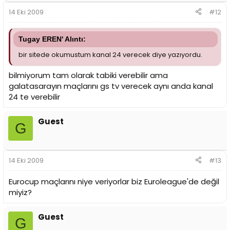
14 Eki 2009
#12
Tugay EREN' Alıntı:
bir sitede okumustum kanal 24 verecek diye yazıyordu.
bilmiyorum tam olarak tabiki verebilir ama
galatasarayın maçlarını gs tv verecek aynı anda kanal
24 te verebilir
Guest
G
14 Eki 2009
#13
Eurocup maçlarını niye veriyorlar biz Euroleague'de değil
miyiz?
Guest
G