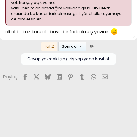
yok herşey açık ve net.
yahu benim anlamadığım koskoca gs kulübü ile fb
arasında bu kadar fark olması. gs li yöneticiler uyumaya
devam etsinler.
ali abi biraz konu ile baya bir fark olmuş yazının
Son
1 of 2
Sonraki
Cevap yazmak için giriş yap yada kayıt ol.
Facebook
X (Twitter)
Bluesky
LinkedIn
Pinterest
Tumblr
WhatsApp
E-posta
Paylaş: