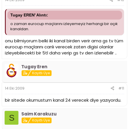
Tugay EREN' Alıntı:
o zaman eurocup maçlarını izleyemeyiz herhangi bir açık
kanaldan.
onu bilmiyorum belki iki kanal birden verir ama gs tv tüm
eurocup maçlarını canlı verecek zaten digisi olanlar
izleyebilecekti bir 5tl daha verip gs tv den izlenebilir ..
Tugay Eren
Kayıtlı Üye
14 Eki 2009
#11
bir sitede okumustum kanal 24 verecek diye yazıyordu.
Saim Karakuzu
S
Kayıtlı Üye