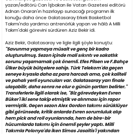
i
yazarı/editörü Can İşbakan ile Vatan Gazetesi editörü
Adnan Onaran'ın hazırlayıp sunacağı programın ilk
konuğu daha önce Galatasaray Erkek Basketbol
Takımı'nda yardımcı antrenörlük yapan ve hâlâ A Milli
Takım'daki görevini sürdüren Aziz Bekir idi.
Aziz Bekir, Galatasaray ve ligle ilgili şöyle konuştu:
"Savunma yapmaya müsait ve genç bir kadro
oluşturulmuş. Sezon içinde mali sıkıntı ve sakatlık
sorunu yaşamamak çok önemli. Efes Pilsen ve F.Bahçe
Ülker büyük bütçelere sahip. Türk Telekom'da geçen
seneye kıyasla daha az para harcadı ama, çok kaliteli
ve pahalı yerli oyuncuları var. Galatasaray yarı finale
ulaşabilir, daha sonra ne olur o günün şartları belirler."
Transferlerle ilgili olarak ise, "Biz görevdeyken Evren
Büker'i iki sene takip etmiştik ve alınması için rapor
vermiştik. Geçen sezon Alex Gordon takımı sürüklüyor
gibi görünsede, kritik anlarda Evren sorumluluk alıp
hem pick and roll oyunlarında, hem de bire-bir
hücumlarda takımı için önemli şeyler yaptı. Milli
Takımla Polonya'da iken Simas Jasaitis'i yakından