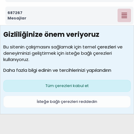
687267
Mesajlar
Gizliliğinize önem veriyoruz
7388
Kullanıcılar
Bu sitenin çalışmasını sağlamak için temel
çerezleri
ve
deneyiminizi geliştirmek için isteğe bağlı çerezleri
borabekirogluu
kullanıyoruz.
Son üye
Daha fazla bilgi edinin ve tercihlerinizi yapılandırın
Bize ulaşın
Şartlar ve kurallar
Gizlilik politikası
Çerezler
Yardım
Ana sayfa
R
Tüm çerezleri kabul et
S
S
Galatasaray Basketbol | GS Basket Taraftar Platformu
İsteğe bağlı çerezleri reddedin
®
Community platform by XenForo
© 2010-2026 XenForo Ltd.
XenForo Türkçe 🇹🇷 Destek Forumu –
XenWp.Com