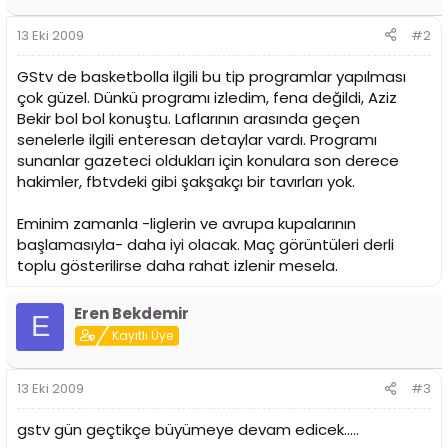
13 Eki 2009
#2
GStv de basketbolla ilgili bu tip programlar yapılması
çok güzel. Dünkü programı izledim, fena değildi, Aziz
Bekir bol bol konuştu. Laflarının arasında geçen
senelerle ilgili enteresan detaylar vardı. Programı
sunanlar gazeteci oldukları için konulara son derece
hakimler, fbtvdeki gibi şakşakçı bir tavırları yok.
Eminim zamanla -liglerin ve avrupa kupalarının
başlamasıyla- daha iyi olacak. Maç görüntüleri derli
toplu gösterilirse daha rahat izlenir mesela.
Eren Bekdemir
E
Kayıtlı Üye
13 Eki 2009
#3
gstv gün geçtikçe büyümeye devam edicek.....