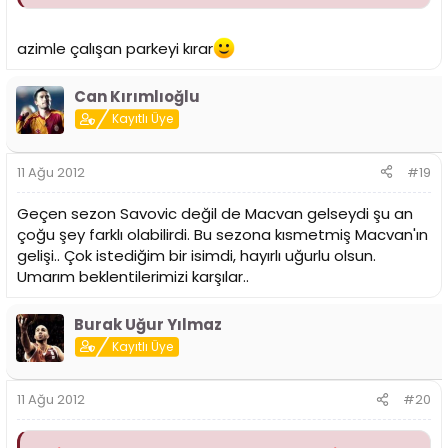
azimle çalışan parkeyi kırar
Can Kırımlıoğlu
Kayıtlı Üye
11 Ağu 2012
#19
Geçen sezon Savovic değil de Macvan gelseydi şu an
çoğu şey farklı olabilirdi. Bu sezona kısmetmiş Macvan'ın
gelişi.. Çok istediğim bir isimdi, hayırlı uğurlu olsun.
Umarım beklentilerimizi karşılar..
Burak Uğur Yılmaz
Kayıtlı Üye
11 Ağu 2012
#20