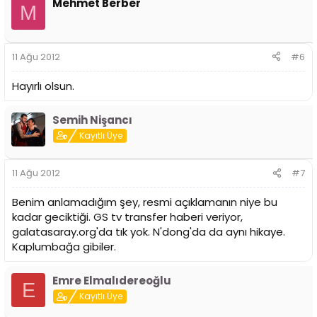
Mehmet Berber
M
11 Ağu 2012
#6
Hayırlı olsun.
Semih Nişancı
Kayıtlı Üye
11 Ağu 2012
#7
Benim anlamadığım şey, resmi açıklamanın niye bu
kadar geciktiği. GS tv transfer haberi veriyor,
galatasaray.org'da tık yok. N'dong'da da aynı hikaye.
Kaplumbağa gibiler.
Emre Elmalıdereoğlu
E
Kayıtlı Üye