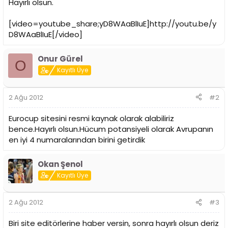
Hayırlı olsun.
[video=youtube_share;yD8WAaBlIuE]http://youtu.be/y
D8WAaBlIuE[/video]
Onur Gürel
O
Kayıtlı Üye
2 Ağu 2012
#2
Eurocup sitesini resmi kaynak olarak alabiliriz
bence.Hayırlı olsun.Hücum potansiyeli olarak Avrupanın
en iyi 4 numaralarından birini getirdik
Okan Şenol
Kayıtlı Üye
2 Ağu 2012
#3
Biri site editörlerine haber versin, sonra hayırlı olsun deriz