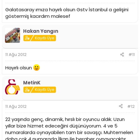
Galatasaray ımıza hayırlı olsun Gstv İstanbul a gelişini
göstermiş kacırdım malesef
Hakan Yangın
Kayıtlı Üye
11 Ağu 2012
#11
Hayırlı olsun
MetinK
Kayıtlı Üye
11 Ağu 2012
#12
22 yaşında genç, dinamik, hırslı bir oyuncu aldık. Uzun
yıllar bize hizmet edeceğini düşünüyorum. 4 ve 5
numaralarda oynayabilen tam bir savaşçı. Muhtemelen
daha çok 4 numarada İlkan ile beraber oynayacaktır.