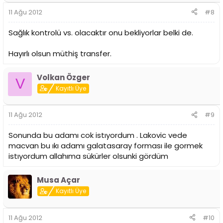
11 Ağu 2012
#8
Sağlık kontrolü vs. olacaktır onu bekliyorlar belki de.
Hayırlı olsun müthiş transfer.
Volkan Özger
V
Kayıtlı Üye
11 Ağu 2012
#9
Sonunda bu adamı cok istıyordum . Lakovic vede
macvan bu ıkı adamı galatasaray forması ile gormek
istıyordum allahıma sükürler olsunki gördüm
Musa Açar
Kayıtlı Üye
11 Ağu 2012
#10