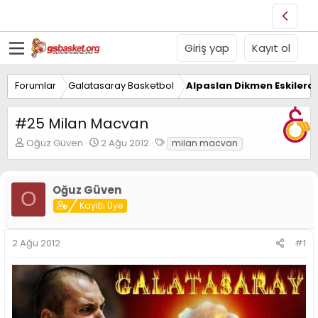
Giriş yap
Kayıt ol
Forumlar
Galatasaray Basketbol
Alpaslan Dikmen Eskilerd
#25 Milan Macvan
K
B
E
Oğuz Güven
2 Ağu 2012
milan macvan
o
a
t
n
ş
i
u
l
k
Oğuz Güven
y
a
e
O
u
Kayıtlı Üye
n
t
B
g
l
a
ı
e
2 Ağu 2012
#1
ş
ç
r
l
t
a
a
t
r
a
i
n
h