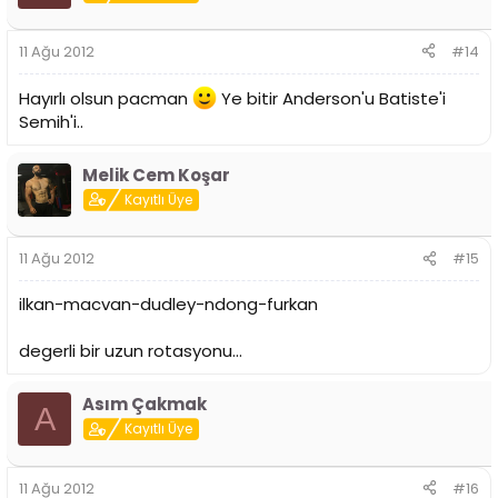
11 Ağu 2012
#14
Hayırlı olsun pacman
Ye bitir Anderson'u Batiste'i
Semih'i..
Melik Cem Koşar
Kayıtlı Üye
11 Ağu 2012
#15
ilkan-macvan-dudley-ndong-furkan
degerli bir uzun rotasyonu...
Asım Çakmak
A
Kayıtlı Üye
11 Ağu 2012
#16