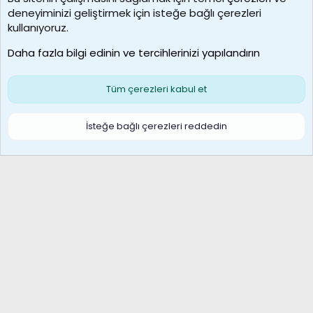
deneyiminizi geliştirmek için isteğe bağlı çerezleri
borabekirogluu
kullanıyoruz.
Son üye
Daha fazla bilgi edinin ve tercihlerinizi yapılandırın
Bize ulaşın
Şartlar ve kurallar
Gizlilik politikası
Çerezler
Yardım
Ana sayfa
R
Tüm çerezleri kabul et
S
S
Galatasaray Basketbol | GS Basket Taraftar Platformu
İsteğe bağlı çerezleri reddedin
®
Community platform by XenForo
© 2010-2026 XenForo Ltd.
XenForo Türkçe 🇹🇷 Destek Forumu –
XenWp.Com