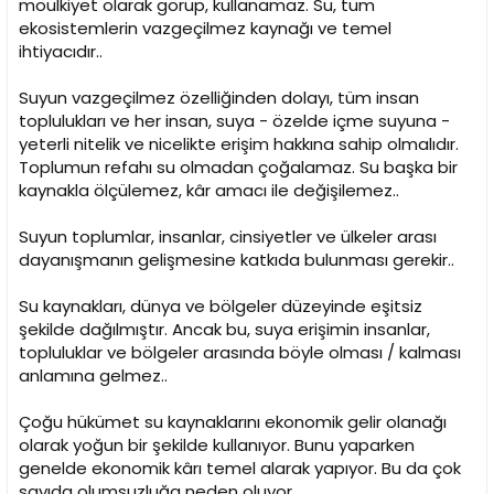
möülkiyet olarak görüp, kullanamaz. Su, tüm
ekosistemlerin vazgeçilmez kaynağı ve temel
ihtiyacıdır..
Suyun vazgeçilmez özelliğinden dolayı, tüm insan
toplulukları ve her insan, suya - özelde içme suyuna -
yeterli nitelik ve nicelikte erişim hakkına sahip olmalıdır.
Toplumun refahı su olmadan çoğalamaz. Su başka bir
kaynakla ölçülemez, kâr amacı ile değişilemez..
Suyun toplumlar, insanlar, cinsiyetler ve ülkeler arası
dayanışmanın gelişmesine katkıda bulunması gerekir..
Su kaynakları, dünya ve bölgeler düzeyinde eşitsiz
şekilde dağılmıştır. Ancak bu, suya erişimin insanlar,
topluluklar ve bölgeler arasında böyle olması / kalması
anlamına gelmez..
Çoğu hükümet su kaynaklarını ekonomik gelir olanağı
olarak yoğun bir şekilde kullanıyor. Bunu yaparken
genelde ekonomik kârı temel alarak yapıyor. Bu da çok
sayıda olumsuzluğa neden oluyor..