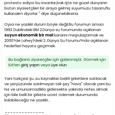
i
protesto ediyor bu insanlar,bak işte ne güzel dünyanın
bütün siyasetçileri bir araya gelmiş suyumuzu tasarruflu
kullanalım diyorlar " diye düşünebilirsiniz.
Oysa ne yazıkki durum böyle değil.Bu forumun amacı
1992 Dublindeki BM 2.Dünya su forumunda açıklanan
suyun ekonomik bir mal
kararını meşrulaştırmak ve
2000?de Lahey?deki 2. Dünya Su Forumu?nda açıklanan
hedefleri hayata geçirmek.
Bu bağlantı ziyaretçiler için gizlenmiştir. Görmek için
lütfen
giriş yapın
veya
üye olun
.
Yani türkçesi şu ,su kaynakları belirli şirketlere satılacak
ve yeryüzünde satılmayan tek şey "hava" olacak yani bu
hız ve umursamazlıkla gidersekte yakında nefes almak
için bile belli bir şirkete ücret ödemek durumunda
kalabileceğiz ne yazıkki...
______________