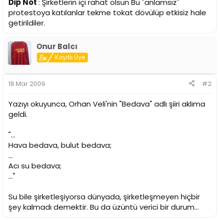
Dip Not
: Şirketlerin içi rahat olsun Bu "anlamsız"
protestoya katılanlar tekme tokat dövülüp etkisiz hale
getirildiler.
Onur Balcı
Kayıtlı Üye
18 Mar 2009
#2
Yazıyı okuyunca, Orhan Veli'nin "Bedava" adlı şiiri aklıma
geldi.
"...
Hava bedava, bulut bedava;
...
Acı su bedava;
..."
Su bile şirketleşiyorsa dünyada, şirketleşmeyen hiçbir
şey kalmadı demektir. Bu da üzüntü verici bir durum...