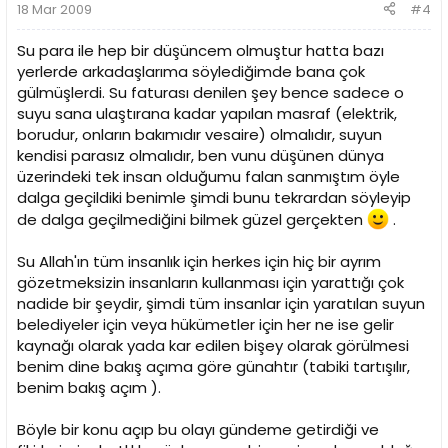
18 Mar 2009
#4
Su para ile hep bir düşüncem olmuştur hatta bazı
yerlerde arkadaşlarıma söylediğimde bana çok
gülmüşlerdi. Su faturası denilen şey bence sadece o
suyu sana ulaştırana kadar yapılan masraf (elektrik,
borudur, onların bakımıdır vesaire) olmalıdır, suyun
kendisi parasız olmalıdır, ben vunu düşünen dünya
üzerindeki tek insan olduğumu falan sanmıştım öyle
dalga geçildiki benimle şimdi bunu tekrardan söyleyip
de dalga geçilmediğini bilmek güzel gerçekten
.
Su Allah'ın tüm insanlık için herkes için hiç bir ayrım
gözetmeksizin insanların kullanması için yarattığı çok
nadide bir şeydir, şimdi tüm insanlar için yaratılan suyun
belediyeler için veya hükümetler için her ne ise gelir
kaynağı olarak yada kar edilen bişey olarak görülmesi
benim dine bakış açıma göre günahtır (tabiki tartışılır,
benim bakış açım ).
Böyle bir konu açıp bu olayı gündeme getirdiği ve