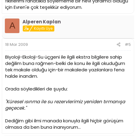
fikirlerimi rahatlıkla söylememe bir nevi yardımcı olduğu
için Evren'e çok teşekkür ediyorum.
Alperen Kaplan
A
Kayıtlı Üye
18 Mar 2009
#5
Biyoloji-Ekoloji-Su üçgeni ile ilgili ekstra bilgilere sahip
değilim buna rağmen-belki de konu ile ilgili okuduğum
tek makale olduğu için-bir makalede yazılanlara fena
halde inandım.
Orada söyledikleri de şuydu:
"Küresel ısınma ile su rezervlerimiz yeniden tırmanışa
geçecek."
Dediğim gibi ilmi manada konuyla ilgili hiçbir görüşüm
olmasa da ben buna inanıyorum...