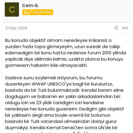
Cem G.
C
Kayıtlı Üye
21 Mar 2009
#6
Bu konuda objektif olmam neredeyse imkansiz o
yuzden fazla topa girmeyeyim, uzun suredir de takip
edemedigim bir konu hatta nedense forum 2010 yilinda
yapilcak diye aklimda kalmis, uzakta olunca bu konuyu
gormesem haberim bile olmayacakti.
Sadece sunu soylemek istiyorum, bu forumu
duzenleyen WWAP UNESCO'ya bagli bir kurulustur,
basinda da bir Turk bulunmaktadir. Kendisi benim eline
dogdugum ve babamin en yakin arkadaslarindan biri
oldugu icin ve 23 yildir tanidigim icin kendisine
neredeyse her konuda guvenirim. Dedigim gibi objektif
bir yaklasim degil ama boyle onemli bir bolumun
basinda bir Turk vatandasi olmasindan dolayi gurur
duymaliyiz. Kendisi Kemal Dervis'ten sonra UN'de bir