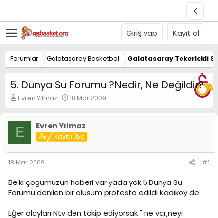
Giriş yap
Kayıt ol
Forumlar
Galatasaray Basketbol
Galatasaray Tekerlekli S
5. Dünya Su Forumu ?Nedir, Ne Değildir?
K
B
Evren Yılmaz
18 Mar 2009
o
a
n
ş
u
l
Evren Yılmaz
E
y
a
Kayıtlı Üye
u
n
B
g
a
ı
18 Mar 2009
#1
ş
ç
l
t
Belki çogumuzun haberi var yada yok.5.Dünya Su
a
a
Forumu denilen bir olusum protesto edildi Kadıköy de.
t
r
a
i
n
h
Eğer olayları Ntv den takip ediyorsak " ne var,neyi