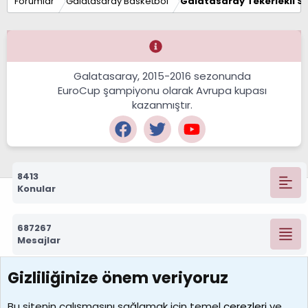
Forumlar
Galatasaray Basketbol
Galatasaray Tekerlekli S
Galatasaray, 2015-2016 sezonunda
EuroCup şampiyonu olarak Avrupa kupası
kazanmıştır.
8413
Konular
687267
Mesajlar
Gizliliğinize önem veriyoruz
7388
Kullanıcılar
Bu sitenin çalışmasını sağlamak için temel
çerezleri
ve