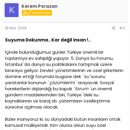
Kerem Porazan
K
Kayıtlı Üye
18 Mar 2009
#3
Suyuma Dokunma.. Kar değil insan !..
İçinde bulunduğumuz günler Türkiye önemli bir
toplantıya ev sahipliği yapıyor. 5. Dünya Su Forumu,
İstanbul 'da dünya su politikalarını tartışmak üzere
biraraya geliyor. Devlet yönetimlerinin ve özel şirketlerin
domine ettiği forumda bugüne dek
' su'
sorunu
yaratanlar konunun
' çözümlerini '
arayacak. Sosyal
hareketlerin dışlandığı bu kapalı
' forum '
un önemli
gündem maddelerinden biri, Türkiye 'deki su
kaynaklarının ve baraj vb. yatırımların özelleştirme
sürecine açılması olacak..
Bizler inanıyoruz ki; su dünyadaki bütün insanların ortak
kamusal mülkiyetidir. Kim olursa olsun suyu özel