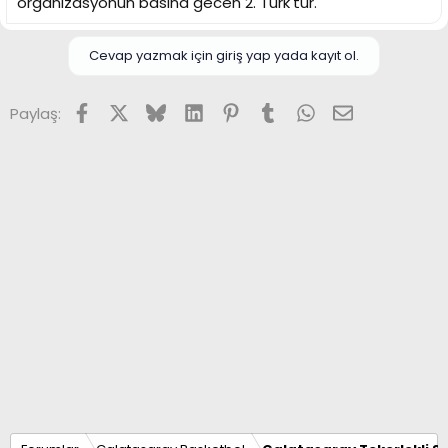
organizasyonun basina gecen 2. Turk'tur.
Cevap yazmak için giriş yap yada kayıt ol.
Facebook
X (Twitter)
Bluesky
LinkedIn
Pinterest
Tumblr
WhatsApp
E-posta
Paylaş: