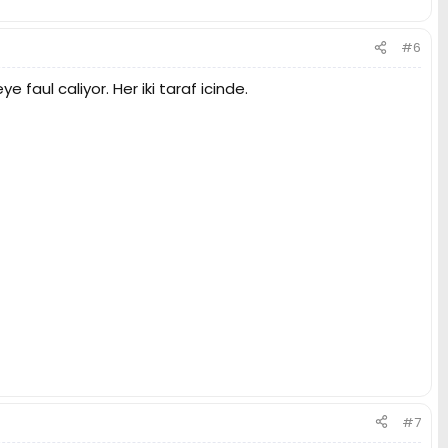
#6
faul caliyor. Her iki taraf icinde.
#7