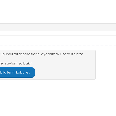
n üçüncü taraf çerezlerini ayarlamak üzere izninize
ler sayfamıza
bakın.
lgilerini kabul et