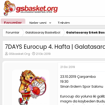
Forumlar
Neler yeni
Takvim
Forumlar
Galatasaray Basketbol
Galatasaray Erkek Bas
7DAYS Eurocup 4. Hafta | Galatasa
K
B
GSbasket.Org
21 Eki 2019
o
a
n
ş
u
l
21 Eki 2019
y
a
u
n
23.10.2019 Çarşamba
B
g
19:30
a
ı
Sinan Erdem Spor Salonu
ş
ç
l
t
a
a
Eurocup da yoluna iki gal
t
r
maçını da kaybeden Buduc
a
i