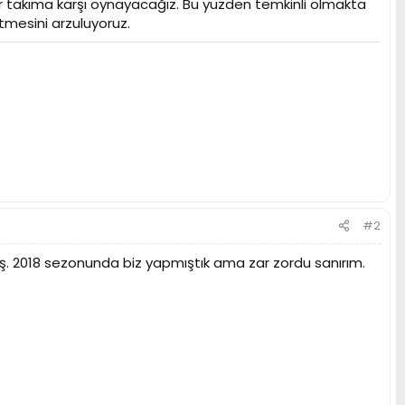
r takıma karşı oynayacağız. Bu yüzden temkinli olmakta
mesini arzuluyoruz.
#2
r iş. 2018 sezonunda biz yapmıştık ama zar zordu sanırım.