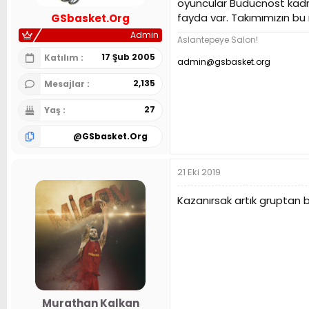
oyuncular Buducnost kadro
n
h
fayda var. Takımımızın b
GSbasket.Org
i
Admin
Aslantepeye Salon!
17 Şub 2005
Katılım
admin@gsbasket.org
2,135
Mesajlar
27
Yaş
@
GSbasket.Org
21 Eki 2019
Kazanırsak artık gruptan b
Murathan Kalkan