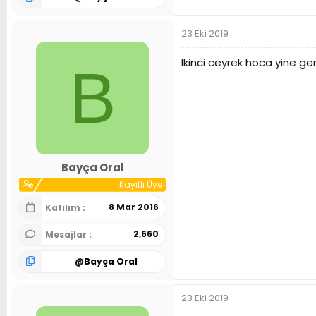
23 Eki 2019
Ikinci ceyrek hoca yine ge
B
Bayça Oral
Kayıtlı Üye
8 Mar 2016
Katılım
2,660
Mesajlar
@
Bayça Oral
23 Eki 2019