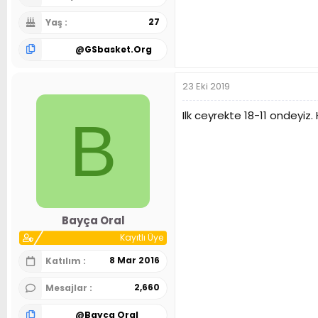
27
Yaş
@
GSbasket.Org
23 Eki 2019
Ilk ceyrekte 18-11 ondeyiz.
B
Bayça Oral
Kayıtlı Üye
8 Mar 2016
Katılım
2,660
Mesajlar
@
Bayça Oral