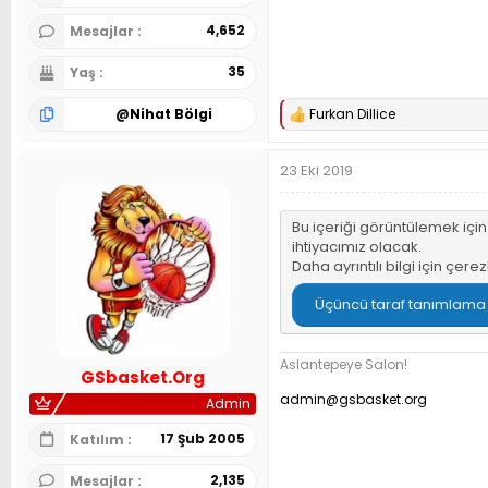
4,652
Mesajlar
35
Yaş
@
Nihat Bölgi
Furkan Dillice
T
e
p
23 Eki 2019
k
i
l
e
Bu içeriği görüntülemek içi
r
ihtiyacımız olacak.
:
Daha ayrıntılı bilgi için
çerez
Üçüncü taraf tanımlama bi
Aslantepeye Salon!
GSbasket.Org
admin@gsbasket.org
Admin
17 Şub 2005
Katılım
2,135
Mesajlar