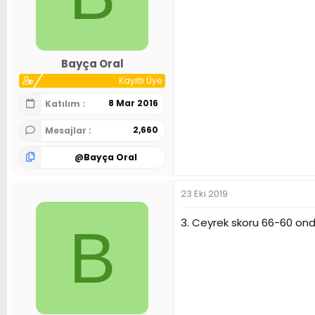
Bayça Oral
Kayıtlı Üye
8 Mar 2016
Katılım
2,660
Mesajlar
@
Bayça Oral
23 Eki 2019
3. Ceyrek skoru 66-60 ond
B