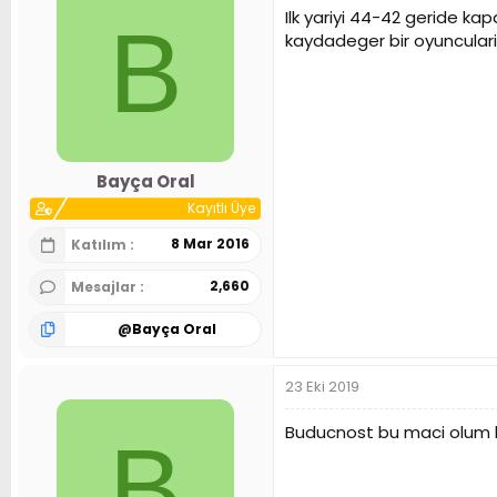
Ilk yariyi 44-42 geride k
B
kaydadeger bir oyunculari
Bayça Oral
Kayıtlı Üye
8 Mar 2016
Katılım
2,660
Mesajlar
@
Bayça Oral
23 Eki 2019
Buducnost bu maci olum kal
B