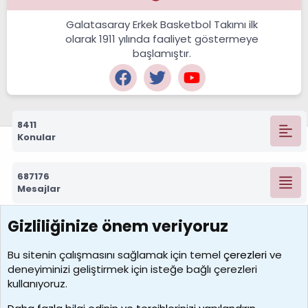
Galatasaray Erkek Basketbol Takımı ilk
olarak 1911 yılında faaliyet göstermeye
başlamıştır.
8411
Konular
687176
Mesajlar
Gizliliğinize önem veriyoruz
7388
Kullanıcılar
Bu sitenin çalışmasını sağlamak için temel
çerezleri
ve
deneyiminizi geliştirmek için isteğe bağlı çerezleri
borabekirogluu
kullanıyoruz.
Son üye