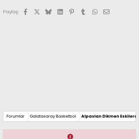
i
Facebook
X (Twitter)
Bluesky
LinkedIn
Pinterest
Tumblr
WhatsApp
E-posta
Paylaş:
Forumlar
Galatasaray Basketbol
Alpaslan Dikmen Eskilerd