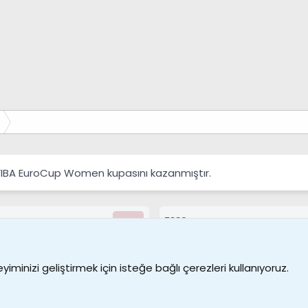
n ile beraber takımın vazgeçilmez isimlerinden bir tanesi oldu. Aynı sez
 ilk yarısında aynı form grafiğini sürdüren Veysel Sarı çıktığı 15 maç
an davet alan Veysel Sarı, Letonya ve Slovenya’ya karşı 45’er dakika f
 ağlara gönderdi. 1.84 m boyundaki başarılı oyuncu defansın ortası
Bu bağlantı ziyaretçiler
Galatasaray SK -
 FIBA EuroCup Women kupasını kazanmıştır.
7389
Kullanıcılar
Bize ulaşın
Şartl
iminizi geliştirmek için isteğe bağlı çerezleri kullanıyoruz.