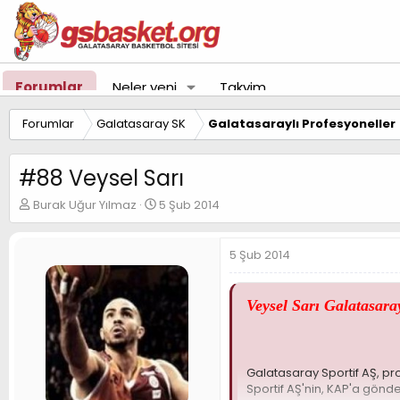
Forumlar
Neler yeni
Takvim
Forumlar
Galatasaray SK
Galatasaraylı Profesyoneller
#88 Veysel Sarı
K
B
Burak Uğur Yılmaz
5 Şub 2014
o
a
n
ş
u
l
5 Şub 2014
y
a
u
n
B
g
Veysel Sarı Galatasara
a
ı
ş
ç
l
t
a
a
Galatasaray Sportif AŞ, pr
t
r
Sportif AŞ'nin, KAP'a gönd
a
i