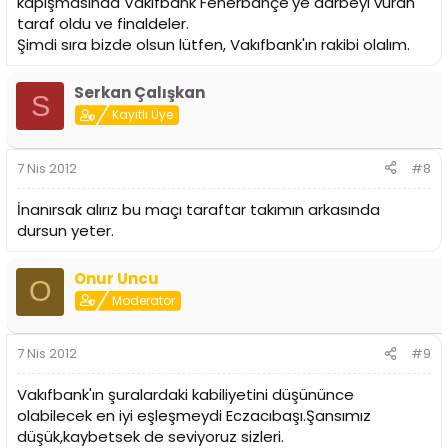
kapışmasında Vakıfbank Fenerbahçe'ye darbeyi vuran
taraf oldu ve finaldeler.
Şimdi sıra bizde olsun lütfen, Vakıfbank'ın rakibi olalım.
Serkan Çalışkan
S
Kayıtlı Üye
7 Nis 2012
#8
İnanırsak alırız bu maçı taraftar takımın arkasında
dursun yeter.
Onur Uncu
O
Moderator
7 Nis 2012
#9
Vakıfbank'ın şuralardaki kabiliyetini düşününce
olabilecek en iyi eşleşmeydi Eczacıbaşı.Şansımız
düşük,kaybetsek de seviyoruz sizleri.