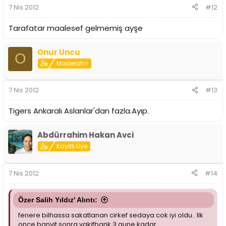
7 Nis 2012
#12
Tarafatar maalesef gelmemiş ayşe
Onur Uncu
O
Moderator
7 Nis 2012
#13
Tigers Ankaralı Aslanlar'dan fazla.Ayıp.
Abdürrahim Hakan Avci
Kayıtlı Üye
7 Nis 2012
#14
Özer Salih Yıldız' Alıntı:
fenere bilhassa sakatlanan cirkef sedaya cok iyi oldu.. Ilk
once banvit,sonra vakifbank,3 gune kadar