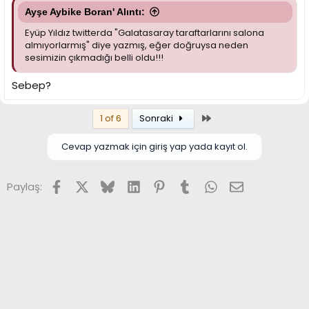
Ayşe Aybike Boran' Alıntı:
Eyüp Yıldız twitterda "Galatasaray taraftarlarını salona
almıyorlarmış" diye yazmış, eğer doğruysa neden
sesimizin çıkmadığı belli oldu!!!
Sebep?
Son
1 of 6
Sonraki
Cevap yazmak için giriş yap yada kayıt ol.
Facebook
X (Twitter)
Bluesky
LinkedIn
Pinterest
Tumblr
WhatsApp
E-posta
Paylaş: