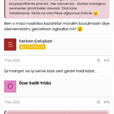
biz,playofflarda yine biz.. Her zaman biz.. Gunluk macligina
sevinenler şimdi beter olsunlar..Ölümüne
Galatasaray..Seda ne oldu?Niye ağlıyorsun Eda ile
Ben o maci nasilolsa kazanirlar moralim bozulmasin diye
izlememistim, gercekten agladilar mi?
Serkan Çalışkan
S
Kayıtlı Üye
7 Nis 2012
#15
İyi manşet ve iyi servis bize seti getirir hadi kızlar...
Özer Salih Yıldız
Ö
7 Nis 2012
#16