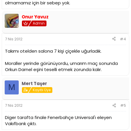
olmamamız için bir sebep yok.
Onur Yavuz
Admin
7 Nis 2012
#4
Takımı otelden salona 7 kişi çiçekle uğurladık.
Moraller yerinde görünüyordu, umarım maç sonunda
Orkun Darnel eşini teselli etmek zorunda kalır.
Mert Taşer
M
Kayıtlı Üye
7 Nis 2012
#5
Diger tarafta finale Fenerbahçe Universal'ı eleyen
Vakıfbank çıktı.