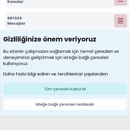
Konular
687324
Mesajlar
Gizliliğinize önem veriyoruz
7390
Kullanıcılar
Bu sitenin çalışmasını sağlamak için temel
çerezleri
ve
deneyiminizi geliştirmek için isteğe bağlı çerezleri
MosesBrownHayranı
kullanıyoruz.
Son üye
Daha fazla bilgi edinin ve tercihlerinizi yapılandırın
Bize ulaşın
Şartlar ve kurallar
Gizlilik politikası
Çerezler
Yardım
Ana sayfa
R
Tüm çerezleri kabul et
S
S
Galatasaray Basketbol | GS Basket Taraftar Platformu
İsteğe bağlı çerezleri reddedin
®
Community platform by XenForo
© 2010-2026 XenForo Ltd.
XenForo Türkçe 🇹🇷 Destek Forumu –
XenWp.Com