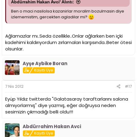
Abdürrahim Hakan Avci' Alıntı:
Ben o maci nasilolsa kazanirlar moralim bozulmasin diye
izlememistim, gercekten agladilar mi?
Ağlamazlar mı..Seda özellikle..Onlar ağlarken ben içki
kadehimi kaldırıyordum zırlamaları karşısında..Beter ötesi
olsunlar.
Ayşe Aybike Boran
Kayıtlı Üye
7 Nis 2012
#17
Eyüp Yıldız twitterda "Galatasaray taraftarlarını salona
almıyorlarmış" diye yazmış, eğer doğruysa neden
sesimizin çıkmadığı belli oldu!!!
Abdürrahim Hakan Avci
Kayıtlı Üye