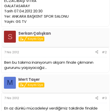
ECZACIBAŞI VİTRA
n
h
GALATASARAY
i
Tarih 07.04.2012 20:30
Yer: ANKARA BAŞKENT SPOR SALONU
Yayin: GS TV
Serkan Çalışkan
S
Kayıtlı Üye
7 Nis 2012
#2
Ben bu takıma inanıyorum akşam finale çıkmanın
gururunu yaşayacağız...
Mert Taşer
M
Kayıtlı Üye
7 Nis 2012
#3
En az dünkü mücadeleyi verdiğimiz takdirde finalde