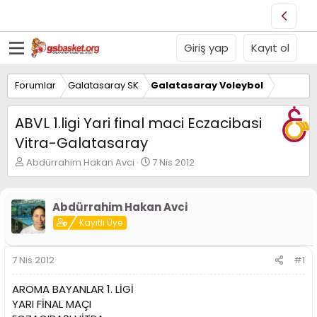
Giriş yap
Kayıt ol
Forumlar
Galatasaray SK
Galatasaray Voleybol
ABVL 1.ligi Yari final maci Eczacibasi
Vitra-Galatasaray
K
B
Abdürrahim Hakan Avci
7 Nis 2012
o
a
n
ş
u
l
Abdürrahim Hakan Avci
y
a
Kayıtlı Üye
u
n
B
g
a
ı
7 Nis 2012
#1
ş
ç
l
t
AROMA BAYANLAR 1. LİGİ
a
a
t
r
YARI FİNAL MAÇI
a
i