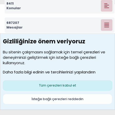
8411
Konular
687207
Mesajlar
Gizliliğinize önem veriyoruz
7388
Kullanıcılar
Bu sitenin çalışmasını sağlamak için temel
çerezleri
ve
deneyiminizi geliştirmek için isteğe bağlı çerezleri
borabekirogluu
kullanıyoruz.
Son üye
Daha fazla bilgi edinin ve tercihlerinizi yapılandırın
Bize ulaşın
Şartlar ve kurallar
Gizlilik politikası
Çerezler
Yardım
Ana sayfa
R
Tüm çerezleri kabul et
S
S
Galatasaray Basketbol | GS Basket Taraftar Platformu
İsteğe bağlı çerezleri reddedin
®
Community platform by XenForo
© 2010-2026 XenForo Ltd.
XenForo Türkçe 🇹🇷 Destek Forumu –
XenWp.Com