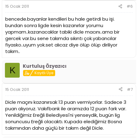
15 Ocak 2011
#6
bencede.bayanlar kendileri bu hale getirdi bu işi.
bundan sonra ligde kesin kazanırlar yorumu
yapmam..kazanacaklar tabiki dicle macını..ama bir
gercek var.bu sene takımda sıkıntı çok.yabancılar
fiyasko..uyum yok.set alıcaz diye ölüp ölüp diriliyor
takım..
Kurtuluş Özyazıcı
K
Kayıtlı Üye
15 Ocak 2011
#7
Dicle maçını kazanırsak 13 puan vermiyorlar. Sadece 3
puan alıyoruz. Vakıfbank ile aramızda 12 puan fark var.
Yenildiğimiz Ereğli Belediyesi'ni yenseydik, bugün lig
sonuncusu Ereğli olacaktı. Kupada elediğimiz Bosna
takımından daha güçlü bir takım değil Dicle.