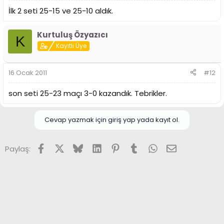
İlk 2 seti 25-15 ve 25-10 aldık.
Kurtuluş Özyazıcı
K
Kayıtlı Üye
16 Ocak 2011
#12
son seti 25-23 maçı 3-0 kazandık. Tebrikler.
Cevap yazmak için giriş yap yada kayıt ol.
Facebook
X (Twitter)
Bluesky
LinkedIn
Pinterest
Tumblr
WhatsApp
E-posta
Paylaş: