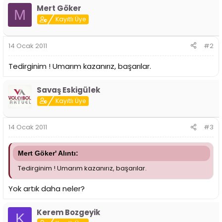
i
Mert Göker
M
Kayıtlı Üye
14 Ocak 2011
#2
Tedirginim ! Umarım kazanırız, başarılar.
Savaş Eskigülek
Kayıtlı Üye
14 Ocak 2011
#3
Mert Göker' Alıntı:
Tedirginim ! Umarım kazanırız, başarılar.
Yok artık daha neler?
Kerem Bozgeyik
K