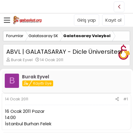
Giriş yap
Kayıt ol
Forumlar
Galatasaray SK
Galatasaray Voleybol
ABVL | GALATASARAY - Dicle Üniversitesi
K
B
Burak Eyvel
14 Ocak 2011
o
a
n
ş
u
l
Burak Eyvel
B
y
a
Kayıtlı Üye
u
n
B
g
a
ı
14 Ocak 2011
#1
ş
ç
l
t
16 Ocak 2011 Pazar
a
a
14:00
t
r
İstanbul Burhan Felek
a
i
n
h