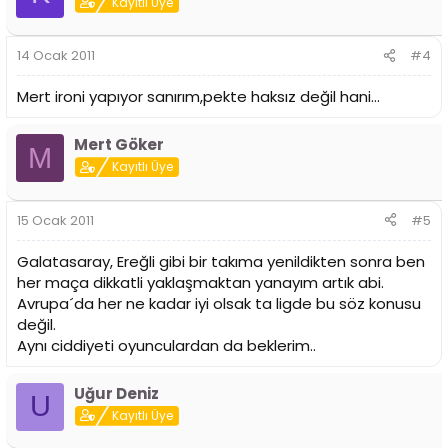
Kayıtlı Üye
14 Ocak 2011
#4
Mert ironi yapıyor sanırım,pekte haksız değil hani...
Mert Göker
M
Kayıtlı Üye
15 Ocak 2011
#5
Galatasaray, Ereğli gibi bir takıma yenildikten sonra ben
her maça dikkatli yaklaşmaktan yanayım artık abi.
Avrupa´da her ne kadar iyi olsak ta ligde bu söz konusu
değil.
Aynı ciddiyeti oyunculardan da beklerim..
Uğur Deniz
U
Kayıtlı Üye