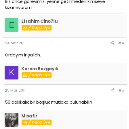
Biz önce görevimizi yerine getirmeden kimseye
kızamıyorum.
Efrahim Cino?lu
E
Kayıtlı Üye
24 Mar 2011
#4
Ordayım inşallah.
Kerem Bozgeyik
K
Kayıtlı Üye
25 Mar 2011
#5
50 dakikalık bir boşluk mutlaka bulunabilir!
Misafir
Kayıtlı Üye