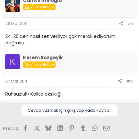
Can Kırımlıoğlu
Kayıtlı Üye
26 Mar 2011
#9
24-20'den nasıl set veriliyor çok merak ediyorum
doğrusu...
Kerem Bozgeyik
K
Kayıtlı Üye
27 Mar 2011
#10
Ruhsuzluk+Kalite eksikliği
Cevap yazmak için giriş yap yada kayıt ol.
Facebook
X (Twitter)
Bluesky
LinkedIn
Pinterest
Tumblr
WhatsApp
E-posta
Paylaş: