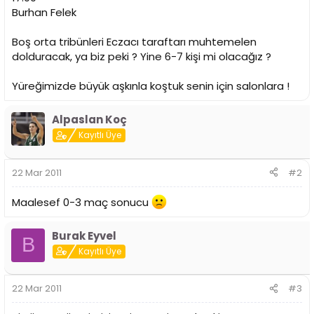
n
h
Burhan Felek
i
Boş orta tribünleri Eczacı taraftarı muhtemelen
dolduracak, ya biz peki ? Yine 6-7 kişi mi olacağız ?
Yüreğimizde büyük aşkınla koştuk senin için salonlara !
Alpaslan Koç
Kayıtlı Üye
22 Mar 2011
#2
Maalesef 0-3 maç sonucu
Burak Eyvel
B
Kayıtlı Üye
22 Mar 2011
#3