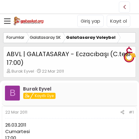
Giriş yap
Kayıt ol
Forumlar
Galatasaray SK
Galatasaray Voleybol
ABVL | GALATASARAY - Eczacıbaşı (C.tesi
17:00)
K
B
Burak Eyvel
22 Mar 2011
o
a
n
ş
u
l
Burak Eyvel
B
y
a
Kayıtlı Üye
u
n
B
g
a
ı
22 Mar 2011
#1
ş
ç
l
t
26.03.2011
a
a
Cumartesi
t
r
17:00
a
i