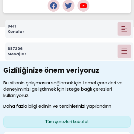
8411
Konular
687206
Mesajlar
Gizliliğinize önem veriyoruz
7388
Kullanıcılar
Bu sitenin çalışmasını sağlamak için temel
çerezleri
ve
deneyiminizi geliştirmek için isteğe bağlı çerezleri
borabekirogluu
kullanıyoruz.
Son üye
Daha fazla bilgi edinin ve tercihlerinizi yapılandırın
Bize ulaşın
Şartlar ve kurallar
Gizlilik politikası
Çerezler
Yardım
Ana sayfa
R
Tüm çerezleri kabul et
S
S
Galatasaray Basketbol | GS Basket Taraftar Platformu