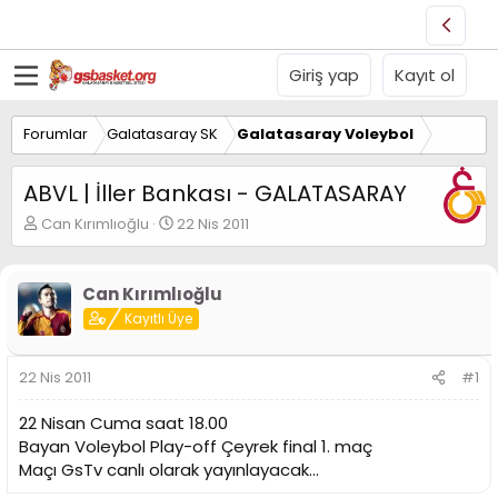
Giriş yap
Kayıt ol
Forumlar
Galatasaray SK
Galatasaray Voleybol
ABVL | İller Bankası - GALATASARAY
K
B
Can Kırımlıoğlu
22 Nis 2011
o
a
n
ş
u
l
Can Kırımlıoğlu
y
a
Kayıtlı Üye
u
n
B
g
a
ı
22 Nis 2011
#1
ş
ç
l
t
22 Nisan Cuma saat 18.00
a
a
t
r
Bayan Voleybol Play-off Çeyrek final 1. maç
a
i
Maçı GsTv canlı olarak yayınlayacak...
n
h