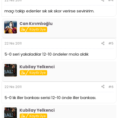
22 Nis 2011
#4
maçı takip edenler sık sık skor verirse sevinirim.
Can Kırımlıoğlu
Kayıtlı Üye
22 Nis 2011
#5
5-0 seri yakaladılar 12-10 öndeler mola aldık
Kubilay Yelkenci
Kayıtlı Üye
22 Nis 2011
#6
5-0 lık iller bankası serisi 12-10 önde iller bankası.
Kubilay Yelkenci
Kayıtlı Üye