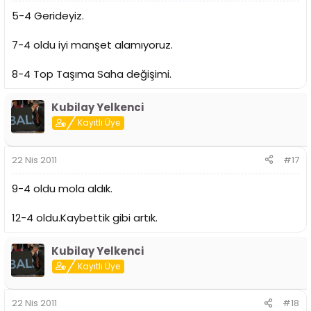
5-4 Gerideyiz.
7-4 oldu iyi manşet alamıyoruz.
8-4 Top Taşıma Saha değişimi.
Kubilay Yelkenci
Kayıtlı Üye
22 Nis 2011
#17
9-4 oldu mola aldık.
12-4 oldu.Kaybettik gibi artık.
Kubilay Yelkenci
Kayıtlı Üye
22 Nis 2011
#18