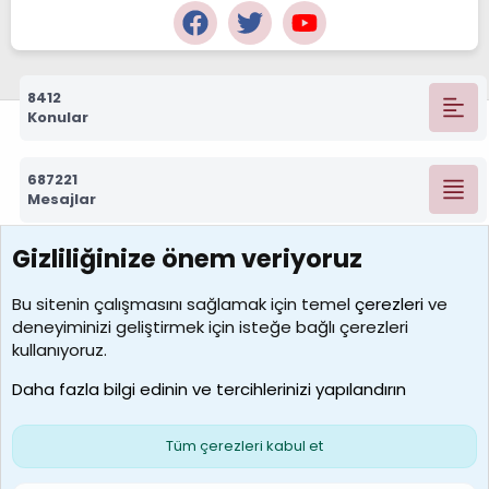
8412
Konular
687221
Mesajlar
Gizliliğinize önem veriyoruz
7388
Kullanıcılar
Bu sitenin çalışmasını sağlamak için temel
çerezleri
ve
deneyiminizi geliştirmek için isteğe bağlı çerezleri
borabekirogluu
kullanıyoruz.
Son üye
Daha fazla bilgi edinin ve tercihlerinizi yapılandırın
Bize ulaşın
Şartlar ve kurallar
Gizlilik politikası
Çerezler
Yardım
Ana sayfa
R
Tüm çerezleri kabul et
S
S
Galatasaray Basketbol | GS Basket Taraftar Platformu