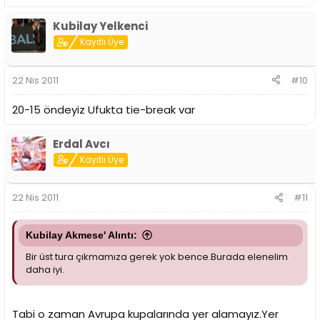
Kubilay Yelkenci
Kayıtlı Üye
22 Nis 2011
#10
20-15 öndeyiz Ufukta tie-break var
Erdal Avcı
Kayıtlı Üye
22 Nis 2011
#11
Kubilay Akmese' Alıntı:
Bir üst tura çıkmamıza gerek yok bence.Burada elenelim
daha iyi.
Tabi o zaman Avrupa kupalarında yer alamayız.Yer