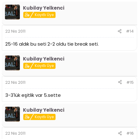
Kubilay Yelkenci
Kayıtlı Üye
22 Nis 2011
#14
25-16 aldık bu seti 2-2 oldu tie break seti.
Kubilay Yelkenci
Kayıtlı Üye
22 Nis 2011
#15
3-3'lük eşitlik var 5.sette
Kubilay Yelkenci
Kayıtlı Üye
22 Nis 2011
#16