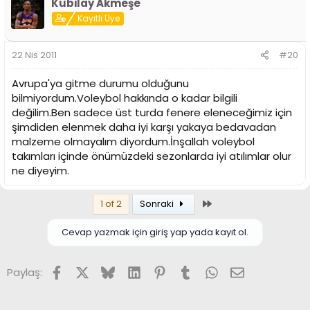
Kubilay Akmeşe
Kayıtlı Üye
22 Nis 2011
#20
Avrupa'ya gitme durumu olduğunu
bilmiyordum.Voleybol hakkında o kadar bilgili
değilim.Ben sadece üst turda fenere eleneceğimiz için
şimdiden elenmek daha iyi karşı yakaya bedavadan
malzeme olmayalım diyordum.İnşallah voleybol
takımları içinde önümüzdeki sezonlarda iyi atılımlar olur
ne diyeyim.
Son
1 of 2
Sonraki
Cevap yazmak için giriş yap yada kayıt ol.
Facebook
X (Twitter)
Bluesky
LinkedIn
Pinterest
Tumblr
WhatsApp
E-posta
Paylaş: