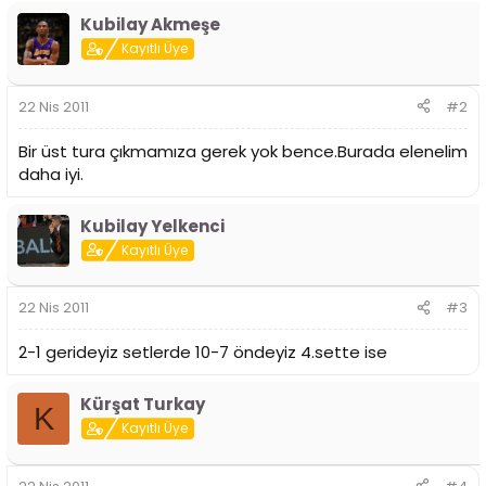
i
Kubilay Akmeşe
Kayıtlı Üye
22 Nis 2011
#2
Bir üst tura çıkmamıza gerek yok bence.Burada elenelim
daha iyi.
Kubilay Yelkenci
Kayıtlı Üye
22 Nis 2011
#3
2-1 gerideyiz setlerde 10-7 öndeyiz 4.sette ise
Kürşat Turkay
K
Kayıtlı Üye