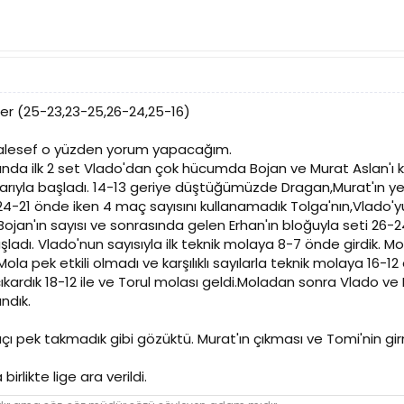
ler (25-23,23-25,26-24,25-16)
aalesef o yüzden yorum yapacağım.
ğında ilk 2 set Vlado'dan çok hücumda Bojan ve Murat Aslan'ı k
larıyla başladı. 14-13 geriye düştüğümüzde Dragan,Murat'ın ye
24-21 önde iken 4 maç sayısını kullanamadık Tolga'nın,Vlado'y
ojan'ın sayısı ve sonrasında gelen Erhan'ın bloğuyla seti 26-24
 başladı. Vlado'nun sayısıyla ilk teknik molaya 8-7 önde girdik.
Mola pek etkili olmadı ve karşılıklı sayılarla teknik molaya 16-
 çıkardık 18-12 ile ve Torul molası geldi.Moladan sonra Vlado ve B
ndık.
açı pek takmadık gibi gözüktü. Murat'ın çıkması ve Tomi'nin gi
irlikte lige ara verildi.