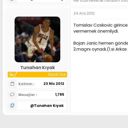
Her söze verilecek cevabım var
24 Ara 2012
Tomislav Coskovic girince 
vermemek önemliydi.
Bojan Janic hemen gönderi
2.maçını oynadı.(1.si Arka
Tunahan Kıyak
Kayıtlı Üye
23 Nis 2012
Katılım
1,785
Mesajlar
@
Tunahan Kıyak