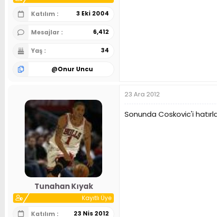
3 Eki 2004
Katılım
6,412
Mesajlar
34
Yaş
@
Onur Uncu
23 Ara 2012
Sonunda Coskovic'i hatırla
Tunahan Kıyak
Kayıtlı Üye
23 Nis 2012
Katılım