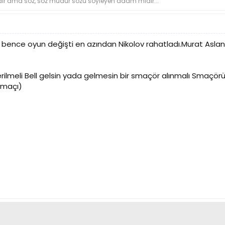
dır ama söz, söz müdür sözü söyleyen adam mıdır...
bence oyun değişti en azından Nikolov rahatladı.Murat Aslan b
lmeli Bell gelsin yada gelmesin bir smaçör alınmalı Smaçörü
s maçı)