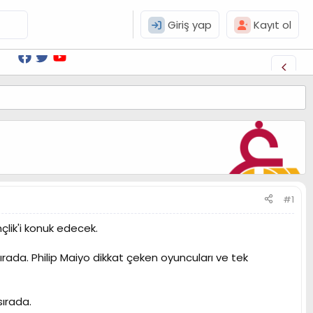
Giriş yap
Kayıt ol
#1
çlik'i konuk edecek.
ırada. Philip Maiyo dikkat çeken oyuncuları ve tek
sırada.