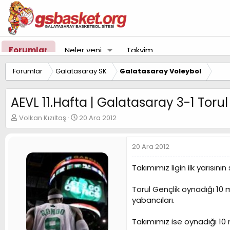
Forumlar
Neler yeni
Takvim
Forumlar
Galatasaray SK
Galatasaray Voleybol
AEVL 11.Hafta | Galatasaray 3-1 Torul
K
B
Volkan Kızıltaş
20 Ara 2012
o
a
n
ş
u
l
20 Ara 2012
y
a
u
n
Takımımız ligin ilk yarıs
B
g
a
ı
Torul Gençlik oynadığı 10 
ş
ç
yabancıları.
l
t
a
a
t
r
Takımımız ise oynadığı 10 
a
i