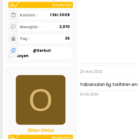
Kayıtlı Üye
1 Eki 2008
Katılım
2,010
Mesajlar
35
Yaş
@
Serkut
Yavuzşen
23 Ara 2012
Yabancıları lig tarihinin en
O
13.04.2014
Onur Uncu
Moderator