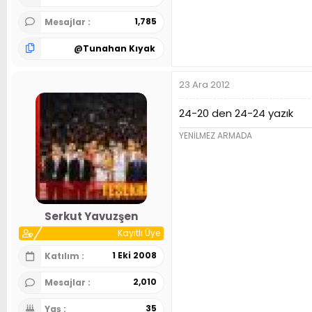
1,785
Mesajlar
@
Tunahan Kıyak
23 Ara 2012
24-20 den 24-24 yazık
YENİLMEZ ARMADA
Serkut Yavuzşen
Kayıtlı Üye
1 Eki 2008
Katılım
2,010
Mesajlar
35
Yaş