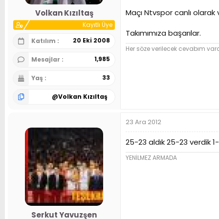
n
h
Maçı Ntvspor canlı olarak 
Volkan Kızıltaş
i
Kayıtlı Üye
Takımımıza başarılar.
20 Eki 2008
Katılım
Her söze verilecek cevabım var
1,985
Mesajlar
33
Yaş
@
Volkan Kızıltaş
23 Ara 2012
25-23 aldık 25-23 verdik 1
YENİLMEZ ARMADA
Serkut Yavuzşen