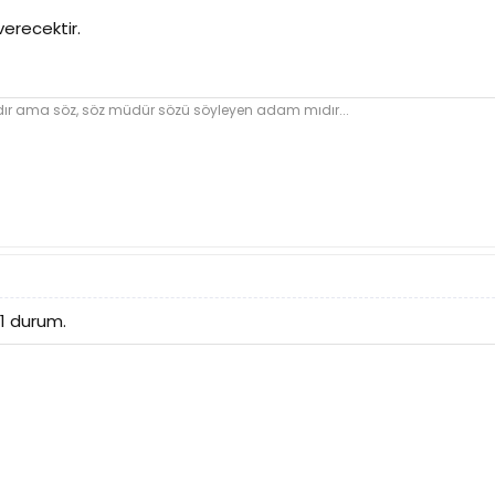
verecektir.
dır ama söz, söz müdür sözü söyleyen adam mıdır...
-1 durum.