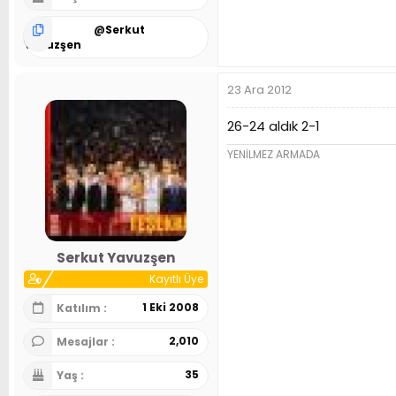
@
Serkut
Yavuzşen
23 Ara 2012
26-24 aldık 2-1
YENİLMEZ ARMADA
Serkut Yavuzşen
Kayıtlı Üye
1 Eki 2008
Katılım
2,010
Mesajlar
35
Yaş