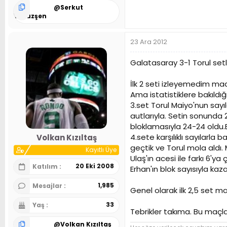
@
Serkut
Yavuzşen
23 Ara 2012
Galatasaray 3-1 Torul set
İlk 2 seti izleyemedim m
Ama istatistiklere bakıldı
3.set Torul Maiyo'nun sayı
autlarıyla. Setin sonunda 
bloklamasıyla 24-24 oldu.B
4.sete karşılıklı sayılarla
Volkan Kızıltaş
geçtik ve Torul mola aldı. 
Kayıtlı Üye
Ulaş'ın acesi ile farkı 6'ya
20 Eki 2008
Katılım
Erhan'ın blok sayısıyla kaza
1,985
Mesajlar
Genel olarak ilk 2,5 set m
33
Yaş
Tebrikler takıma. Bu maçla b
@
Volkan Kızıltaş