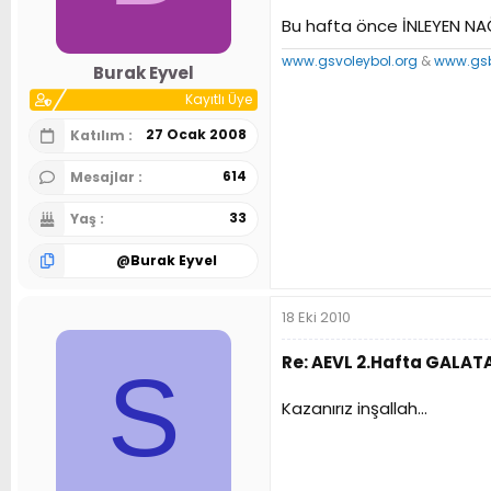
n
h
Bu hafta önce İNLEYEN NA
i
www.gsvoleybol.org
&
www.gsb
Burak Eyvel
Kayıtlı Üye
27 Ocak 2008
Katılım
614
Mesajlar
33
Yaş
@
Burak Eyvel
18 Eki 2010
Re: AEVL 2.Hafta GALA
S
Kazanırız inşallah...