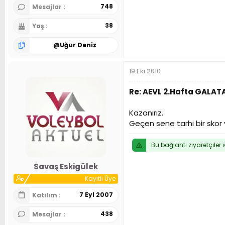
748
Mesajlar
38
Yaş
@
Uğur Deniz
19 Eki 2010
Re: AEVL 2.Hafta GALA
Kazanırız.
Geçen sene tarhi bir skor v
Bu bağlantı ziyaretçiler 
Savaş Eskigülek
Kayıtlı Üye
7 Eyl 2007
Katılım
438
Mesajlar