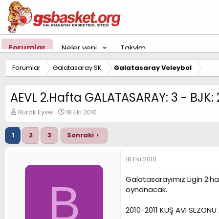
Forumlar
Neler yeni
Takvim
Forumlar
Galatasaray SK
Galatasaray Voleybol
AEVL 2.Hafta GALATASARAY: 3 - BJK: 
K
B
Burak Eyvel
18 Eki 2010
o
a
n
ş
1
2
3
Sonraki
u
l
y
a
u
n
18 Eki 2010
B
g
a
ı
Galatasarayımız Ligin 2.h
B
ş
ç
oynanacak.
l
t
a
a
t
r
2010-2011 KUŞ AVI SEZONU 
a
i