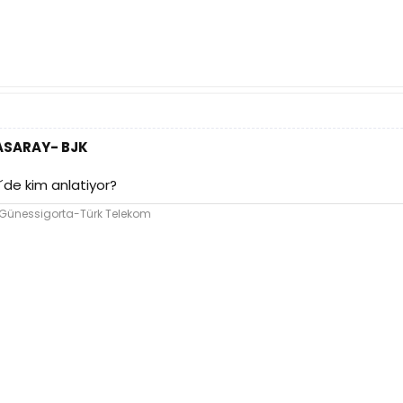
TASARAY- BJK
´de kim anlatiyor?
 Günessigorta-Türk Telekom