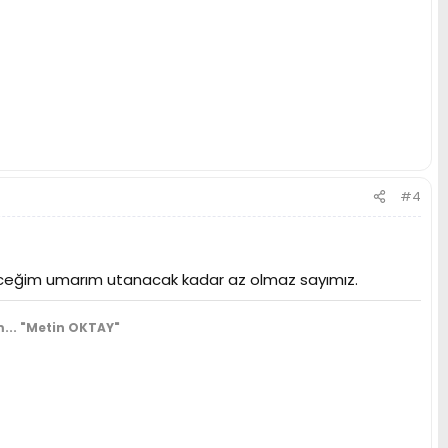
#4
leceğim umarım utanacak kadar az olmaz sayımız.
...
"Metin OKTAY"