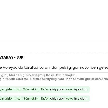
TASARAY- BJK
ve Voleybolda taraftar tarafından pek ilgi görmüyor ben ge
 gibi, Mezhep gibi yerleşmiş Köklü bir inançtır.
için tercih eder ve "Galatasaraylılığımla" her zaman gurur duyarım
için gizlenmiştir. Görmek için lütfen
giriş yapın
veya
üye olun
.
için gizlenmiştir. Görmek için lütfen
giriş yapın
veya
üye olun
.