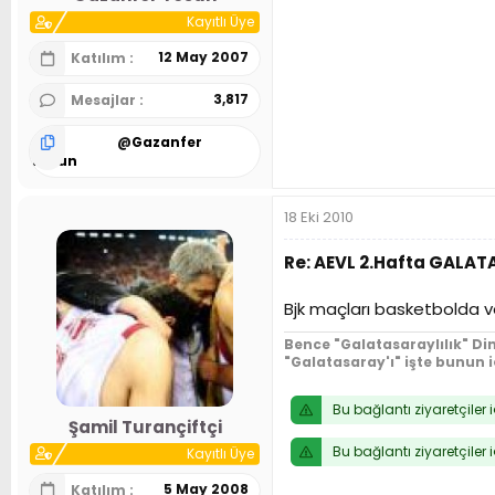
Kayıtlı Üye
12 May 2007
Katılım
3,817
Mesajlar
@
Gazanfer
Tosun
18 Eki 2010
Re: AEVL 2.Hafta GALA
Bjk maçları basketbolda 
Bence "Galatasaraylılık" Din
"Galatasaray'ı" işte bunun 
Bu bağlantı ziyaretçiler 
Şamil Turançiftçi
Bu bağlantı ziyaretçiler 
Kayıtlı Üye
5 May 2008
Katılım