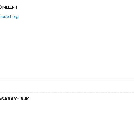
ĞMELER !
asket.org
TASARAY- BJK