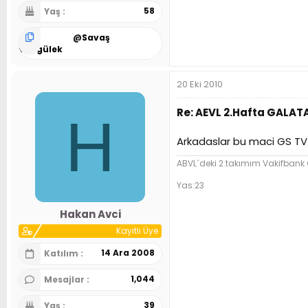
58
Yaş
@
Savaş
Eskigülek
20 Eki 2010
Re: AEVL 2.Hafta GALA
H
Arkadaslar bu maci GS TV
ABVL´deki 2.takımım Vakifbank
Yas:23
Hakan Avci
Kayıtlı Üye
14 Ara 2008
Katılım
1,044
Mesajlar
39
Yaş