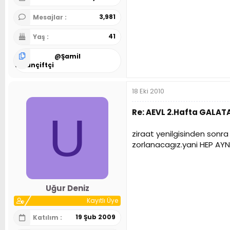
3,981
Mesajlar
41
Yaş
@
Şamil
Turançiftçi
18 Eki 2010
Re: AEVL 2.Hafta GALA
U
ziraat yenilgisinden sonr
zorlanacagız.yani HEP AYN
Uğur Deniz
Kayıtlı Üye
19 Şub 2009
Katılım