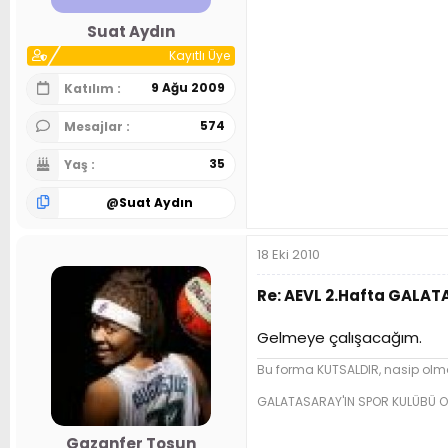
Suat Aydın
Kayıtlı Üye
9 Ağu 2009
Katılım
574
Mesajlar
35
Yaş
@
Suat Aydın
18 Eki 2010
Re: AEVL 2.Hafta GALA
Gelmeye çalışacağım.
Bu forma KUTSALDIR, nasip olma
GALATASARAY'IN SPOR KULÜBÜ O
Gazanfer Tosun