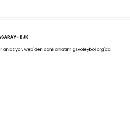
TASARAY- BJK
r anlatıyor. web'den canlı anlatım gsvoleybol.org'da.