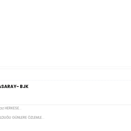
TASARAY- BJK
z HERKESE...
LDUĞU GÜNLERE ÖZLEMLE...