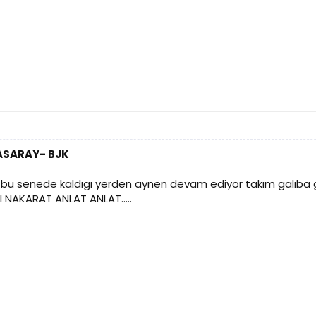
TASARAY- BJK
a bu senede kaldıgı yerden aynen devam ediyor takım galıba 
I NAKARAT ANLAT ANLAT.....