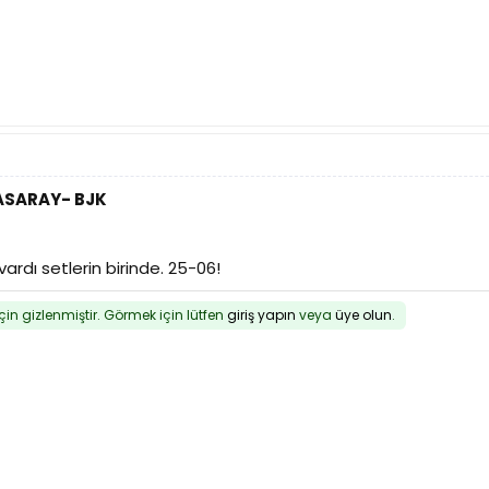
TASARAY- BJK
ardı setlerin birinde. 25-06!
için gizlenmiştir. Görmek için lütfen
giriş yapın
veya
üye olun
.