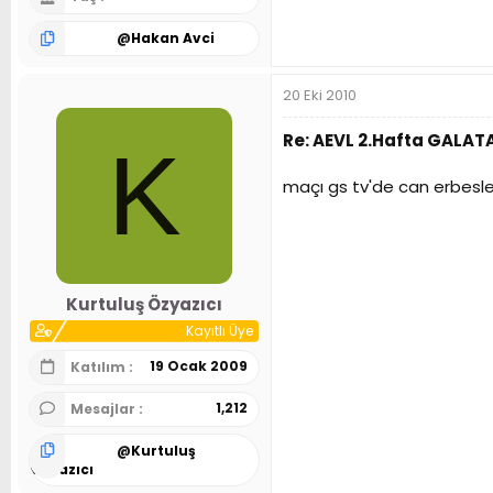
@
Hakan Avci
20 Eki 2010
Re: AEVL 2.Hafta GALA
K
maçı gs tv'de can erbesle
Kurtuluş Özyazıcı
Kayıtlı Üye
19 Ocak 2009
Katılım
1,212
Mesajlar
@
Kurtuluş
Özyazıcı