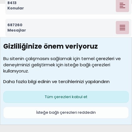
8413
Konular
687260
Mesajlar
Gizliliğinize önem veriyoruz
7388
Kullanıcılar
Bu sitenin çalışmasını sağlamak için temel
çerezleri
ve
deneyiminizi geliştirmek için isteğe bağlı çerezleri
borabekirogluu
kullanıyoruz.
Son üye
Daha fazla bilgi edinin ve tercihlerinizi yapılandırın
Bize ulaşın
Şartlar ve kurallar
Gizlilik politikası
Çerezler
Yardım
Ana sayfa
R
Tüm çerezleri kabul et
S
S
Galatasaray Basketbol | GS Basket Taraftar Platformu
İsteğe bağlı çerezleri reddedin
®
Community platform by XenForo
© 2010-2026 XenForo Ltd.
XenForo Türkçe 🇹🇷 Destek Forumu –
XenWp.Com