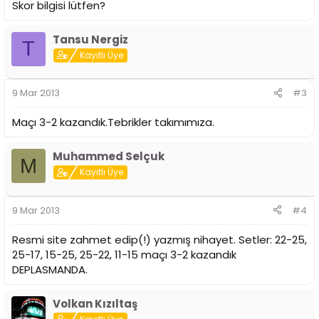
Skor bilgisi lütfen?
Tansu Nergiz
T
Kayıtlı Üye
9 Mar 2013
#3
Maçı 3-2 kazandık.Tebrikler takımımıza.
Muhammed Selçuk
M
Kayıtlı Üye
9 Mar 2013
#4
Resmi site zahmet edip(!) yazmış nihayet. Setler: 22-25,
25-17, 15-25, 25-22, 11-15 maçı 3-2 kazandık
DEPLASMANDA.
Volkan Kızıltaş