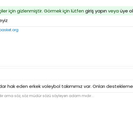
iler için gizlenmiştir. Görmek için lütfen
giriş yapın
veya
üye o
eyiz
asket.org
ar hak eden erkek voleybol takımımız var. Onları desteklemek 
dır ama söz, söz müdür sözü söyleyen adam mıdır...