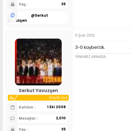
35
Yaş
@
Serkut
Yavuzşen
5 Şub 2012
3-0 kaybettik.
YENİLMEZ ARMADA
Serkut Yavuzşen
Kayıtlı Üye
1 Eki 2008
Katılım
2,010
Mesajlar
35
Yaş