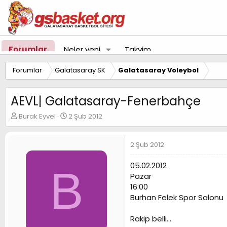
Forumlar
Neler yeni
Takvim
Forumlar
Galatasaray SK
Galatasaray Voleybol
AEVL| Galatasaray-Fenerbahçe
K
B
Burak Eyvel
2 Şub 2012
o
a
n
ş
u
l
2 Şub 2012
y
a
u
n
05.02.2012
B
B
g
Pazar
a
ı
16:00
ş
ç
Burhan Felek Spor Salonu
l
t
a
a
t
r
Rakip belli...
a
i