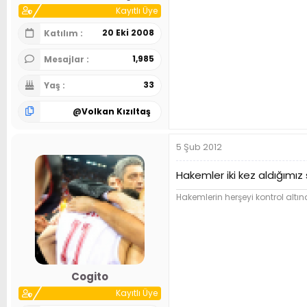
Kayıtlı Üye
20 Eki 2008
Katılım
1,985
Mesajlar
33
Yaş
@
Volkan Kızıltaş
5 Şub 2012
Hakemler iki kez aldığımız
Hakemlerin herşeyi kontrol altına
Cogito
Kayıtlı Üye