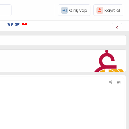
Giriş yap
Kayıt ol
#1