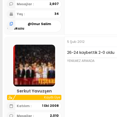
2,607
Mesajlar
34
Yaş
@
Onur Salim
Karakuzu
5 Şub 2012
26-24 kaybettik 2-0 oldu
YENİLMEZ ARMADA
Serkut Yavuzşen
Kayıtlı Üye
1 Eki 2008
Katılım
2,010
Mesajlar