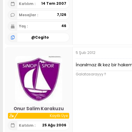
14 Tem 2007
Katılım
7,126
Mesajlar
46
Yaş
@
Cogito
5 Şub 2012
İnanılmaz ilk kez bir hake
Galatasarayyy !!
Onur Salim Karakuzu
Kayıtlı Üye
25 Ağu 2006
Katılım