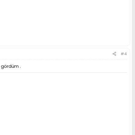
#4
i gördüm .