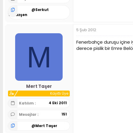
@
Serkut
Yavuzşen
5 Şub 2012
Fenerbahçe duruşu içine i
M
derece pislik bir Emre Bel
Mert Taşer
Kayıtlı Üye
4 Eki 2011
Katılım
151
Mesajlar
@
Mert Taşer