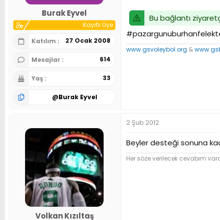
n
h
Burak Eyvel
i
Bu bağlantı ziyaretç
Kayıtlı Üye
#pazargunuburhanfelekt
27 Ocak 2008
Katılım
www.gsvoleybol.org
&
www.gsb
614
Mesajlar
33
Yaş
@
Burak Eyvel
2 Şub 2012
Beyler desteği sonuna kad
Her söze verilecek cevabım var
Volkan Kızıltaş