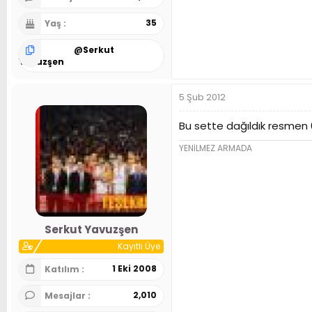
35
Yaş
@
Serkut
Yavuzşen
5 Şub 2012
Bu sette dağıldık resmen 
YENİLMEZ ARMADA
Serkut Yavuzşen
Kayıtlı Üye
1 Eki 2008
Katılım
2,010
Mesajlar