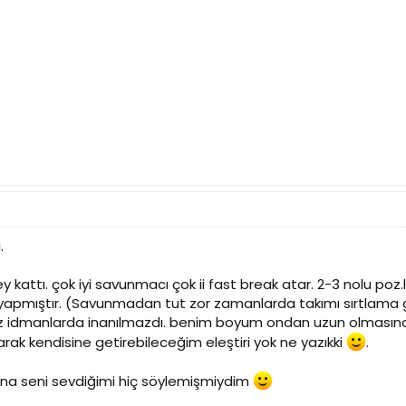
.
y kattı. çok iyi savunmacı çok ii fast break atar. 2-3 nolu poz.
 yapmıştır. (Savunmadan tut zor zamanlarda takımı sırtlama g
z idmanlarda inanılmazdı. benim boyum ondan uzun olmasına ra
ak kendisine getirebileceğim eleştiri yok ne yazıkki
.
na seni sevdiğimi hiç söylemişmiydim