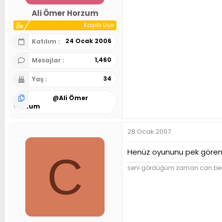
n
h
Ali Ömer Horzum
i
Kayıtlı Üye
24 Ocak 2006
Katılım
1,460
Mesajlar
34
Yaş
@
Ali Ömer
Horzum
28 Ocak 2007
Henüz oyununu pek göremedi
C
seni gördüğüm zaman can beden