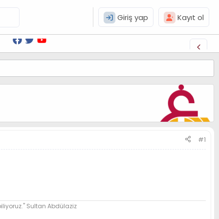
Giriş yap
Kayıt ol
#1
biliyoruz." Sultan Abdülaziz