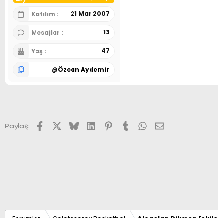
21 Mar 2007
Katılım
13
Mesajlar
47
Yaş
@
Özcan Aydemir
Facebook
X (Twitter)
Bluesky
LinkedIn
Pinterest
Tumblr
WhatsApp
E-posta
Paylaş: