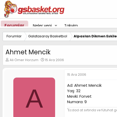
Forumlar
Neler yeni
Takvim
Forumlar
Galatasaray Basketbol
Alpaslan Dikmen Eskil
Ahmet Mencik
K
B
Ali Ömer Horzum
15 Ara 2006
o
a
n
ş
u
l
15 Ara 2006
y
a
u
n
Ad: Ahmet Mencik
A
B
g
Yaş: 32
a
ı
Mevki: Forvet
ş
ç
Numara: 9
l
t
a
a
"Ecdad at sırtında ve fütuhat ga
t
r
a
i