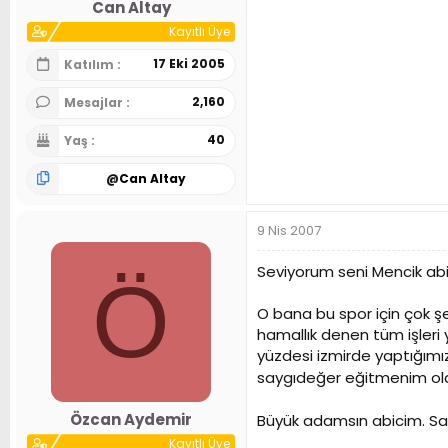
Can Altay
Kayıtlı Üye
17 Eki 2005
Katılım
2,160
Mesajlar
40
Yaş
@
Can Altay
9 Nis 2007
Seviyorum seni Mencik abi
Ö
O bana bu spor için çok şe
hamallık denen tüm işleri
yüzdesi izmirde yaptığımı
saygıdeğer eğitmenim olar
Özcan Aydemir
Büyük adamsın abicim. Sa
Kayıtlı Üye