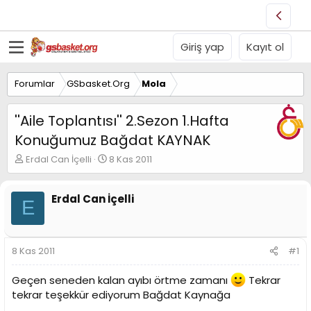
Giriş yap
Kayıt ol
Forumlar
GSbasket.Org
Mola
''Aile Toplantısı'' 2.Sezon 1.Hafta
Konuğumuz Bağdat KAYNAK
K
B
Erdal Can İçelli
8 Kas 2011
o
a
n
ş
u
l
Erdal Can İçelli
E
y
a
u
n
B
g
a
ı
8 Kas 2011
#1
ş
ç
l
t
Geçen seneden kalan ayıbı örtme zamanı
Tekrar
a
a
tekrar teşekkür ediyorum Bağdat Kaynağa
t
r
a
i