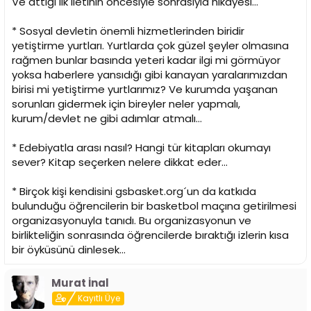
Ve attığı ilk iletinin öncesiyle sonrasıyla hikayesi...
* Sosyal devletin önemli hizmetlerinden biridir
yetiştirme yurtları. Yurtlarda çok güzel şeyler olmasına
rağmen bunlar basında yeteri kadar ilgi mi görmüyor
yoksa haberlere yansıdığı gibi kanayan yaralarımızdan
birisi mi yetiştirme yurtlarımız? Ve kurumda yaşanan
sorunları gidermek için bireyler neler yapmalı,
kurum/devlet ne gibi adımlar atmalı...
* Edebiyatla arası nasıl? Hangi tür kitapları okumayı
sever? Kitap seçerken nelere dikkat eder...
* Birçok kişi kendisini gsbasket.org´un da katkıda
bulunduğu öğrencilerin bir basketbol maçına getirilmesi
organizasyonuyla tanıdı. Bu organizasyonun ve
birlikteliğin sonrasında öğrencilerde bıraktığı izlerin kısa
bir öyküsünü dinlesek...
Murat İnal
Kayıtlı Üye