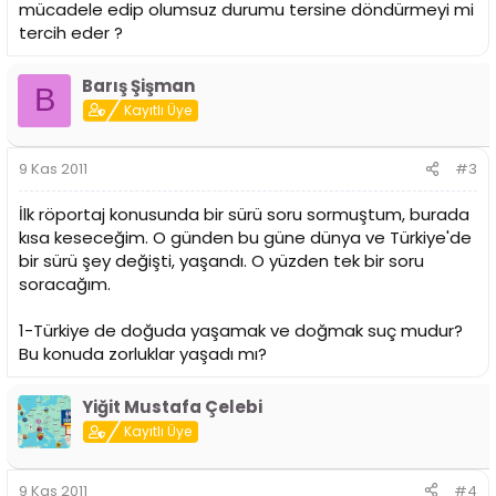
mücadele edip olumsuz durumu tersine döndürmeyi mi
tercih eder ?
Barış Şişman
B
Kayıtlı Üye
9 Kas 2011
#3
İlk röportaj konusunda bir sürü soru sormuştum, burada
kısa keseceğim. O günden bu güne dünya ve Türkiye'de
bir sürü şey değişti, yaşandı. O yüzden tek bir soru
soracağım.
1-Türkiye de doğuda yaşamak ve doğmak suç mudur?
Bu konuda zorluklar yaşadı mı?
Yiğit Mustafa Çelebi
Kayıtlı Üye
9 Kas 2011
#4