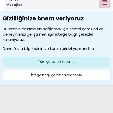
687322
Mesajlar
Gizliliğinize önem veriyoruz
7390
Kullanıcılar
Bu sitenin çalışmasını sağlamak için temel
çerezleri
ve
deneyiminizi geliştirmek için isteğe bağlı çerezleri
MosesBrownHayranı
kullanıyoruz.
Son üye
Daha fazla bilgi edinin ve tercihlerinizi yapılandırın
Bize ulaşın
Şartlar ve kurallar
Gizlilik politikası
Çerezler
Yardım
Ana sayfa
R
Tüm çerezleri kabul et
S
S
Galatasaray Basketbol | GS Basket Taraftar Platformu
İsteğe bağlı çerezleri reddedin
®
Community platform by XenForo
© 2010-2026 XenForo Ltd.
XenForo Türkçe 🇹🇷 Destek Forumu –
XenWp.Com