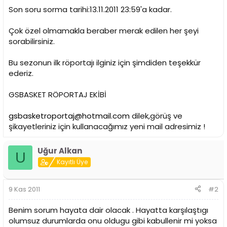
n
h
Son soru sorma tarihi:13.11.2011 23:59'a kadar.
i
Çok özel olmamakla beraber merak edilen her şeyi
sorabilirsiniz.
Bu sezonun ilk röportajı ilginiz için şimdiden teşekkür
ederiz.
GSBASKET RÖPORTAJ EKİBİ
gsbasketroportaj@hotmail.com
dilek,görüş ve
şikayetleriniz için kullanacağımız yeni mail adresimiz !
Uğur Alkan
U
Kayıtlı Üye
9 Kas 2011
#2
Benim sorum hayata dair olacak . Hayatta karşılaştıgı
olumsuz durumlarda onu oldugu gibi kabullenir mi yoksa