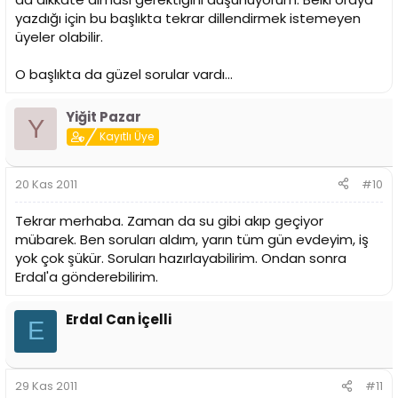
yazdığı için bu başlıkta tekrar dillendirmek istemeyen
üyeler olabilir.
O başlıkta da güzel sorular vardı...
Yiğit Pazar
Y
Kayıtlı Üye
20 Kas 2011
#10
Tekrar merhaba. Zaman da su gibi akıp geçiyor
mübarek. Ben soruları aldım, yarın tüm gün evdeyim, iş
yok çok şükür. Soruları hazırlayabilirim. Ondan sonra
Erdal'a gönderebilirim.
Erdal Can İçelli
E
29 Kas 2011
#11