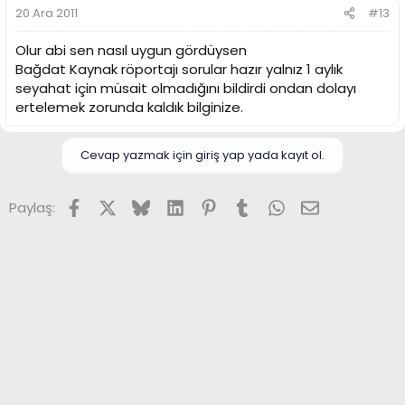
20 Ara 2011
#13
Olur abi sen nasıl uygun gördüysen
Bağdat Kaynak röportajı sorular hazır yalnız 1 aylık
seyahat için müsait olmadığını bildirdi ondan dolayı
ertelemek zorunda kaldık bilginize.
Cevap yazmak için giriş yap yada kayıt ol.
Facebook
X (Twitter)
Bluesky
LinkedIn
Pinterest
Tumblr
WhatsApp
E-posta
Paylaş: