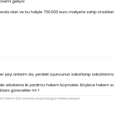
nemi geliyor.
nda olan ve bu haliyle 700.000 euro maliyete sahip staddan is
er şeyi anlarım da, yerdeki oyuncunun sakatlanıp sakatlanmadığ
ale arkalarına iki yardımcı hakem koymaları. Böylece hakem sa
dasını görecekler mi ?
ım benim.Dün seninle yarışan,bugün herkes perişan.