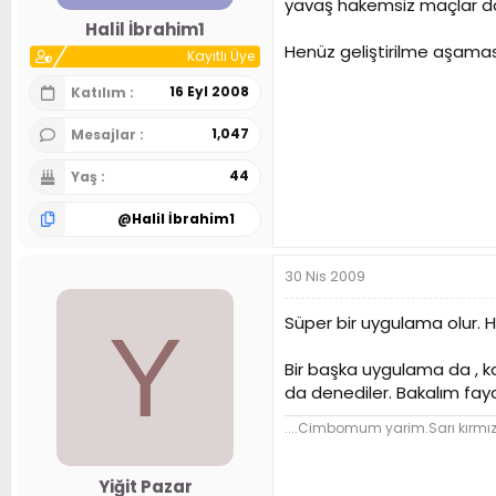
yavaş hakemsiz maçlar dö
n
h
Halil İbrahim1
i
Henüz geliştirilme aşaması
Kayıtlı Üye
16 Eyl 2008
Katılım
1,047
Mesajlar
44
Yaş
@
Halil İbrahim1
30 Nis 2009
Süper bir uygulama olur. H
Y
Bir başka uygulama da , k
da denediler. Bakalım fay
....Cimbomum yarim.Sarı kırmız
Yiğit Pazar