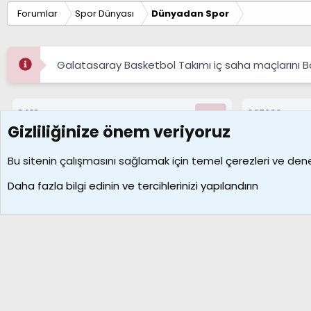
Forumlar
Spor Dünyası
Dünyadan Spor
Galatasaray Basketbol Takımı iç saha maçlarını 
8413
687289
Konular
Mesajlar
Gizliliğinize önem veriyoruz
Çerezler
Bu sitenin çalışmasını sağlamak için temel
çerezleri
ve deney
Daha fazla bilgi edinin ve tercihlerinizi yapılandırın
Galatasaray Basketbol | GS Basket Taraftar Platformu