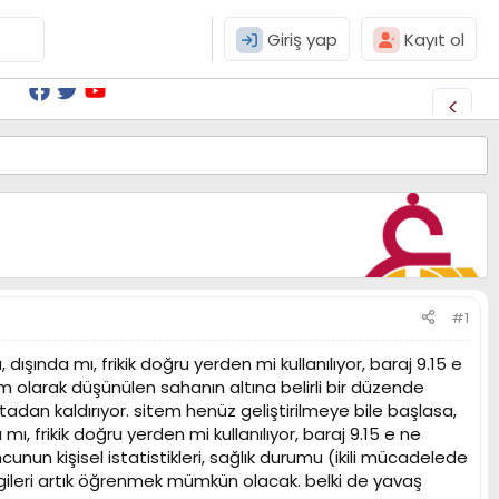
Giriş yap
Kayıt ol
#1
ışında mı, frikik doğru yerden mi kullanılıyor, baraj 9.15 e
i çim olarak düşünülen sahanın altına belirli bir düzende
ortadan kaldırıyor. sitem henüz geliştirilmeye bile başlasa,
, frikik doğru yerden mi kullanılıyor, baraj 9.15 e ne
un kişisel istatistikleri, sağlık durumu (ikili mücadelede
lgileri artık öğrenmek mümkün olacak. belki de yavaş