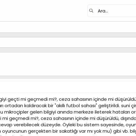
giyi geçti mi geçmedi mi?, ceza sahasının içinde mi düşürüldü, d
ı ortadan kaldıracak bir "akıllı futbol sahası" geliştirildi. sun
, bu mikroçipler gelen bilgiyi anında merkeze ileterek hataları 
 mi geçmedi mi?, ceza sahasının içinde mi düşürüldü, dışında mı
cevap verebilecek düzeyde. Öyleki bu sistem sayesinde, oyuncun
 oyuncunun gerçekten bir sakatlığı var mı yok mu) gibi vb. bi