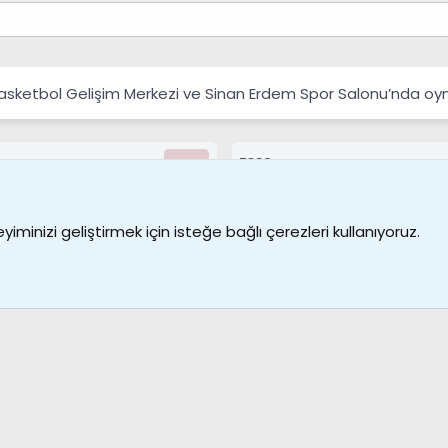
Basketbol Gelişim Merkezi ve Sinan Erdem Spor Salonu’nda oy
7389
Kullanıcılar
Bize ulaşın
Şartl
iminizi geliştirmek için isteğe bağlı çerezleri kullanıyoruz.