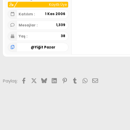
Kayıtlı Üye
1 Kas 2006
Katılım
1,339
Mesajlar
38
Yaş
@
Yiğit Pazar
Facebook
X (Twitter)
Bluesky
LinkedIn
Pinterest
Tumblr
WhatsApp
E-posta
Paylaş: