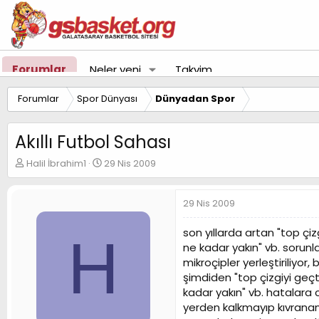
Forumlar
Neler yeni
Takvim
Forumlar
Spor Dünyası
Dünyadan Spor
Akıllı Futbol Sahası
K
B
Halil İbrahim1
29 Nis 2009
o
a
n
ş
u
l
29 Nis 2009
y
a
u
n
son yıllarda artan "top çiz
H
B
g
ne kadar yakın" vb. sorunlar
a
ı
mikroçipler yerleştiriliyor
ş
ç
şimdiden "top çizgiyi geçti
l
t
a
a
kadar yakın" vb. hatalara 
t
r
yerden kalkmayıp kıvranan
a
i