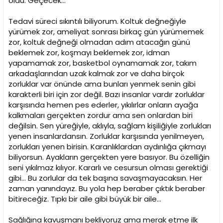
oldu. Geçecek…
Tedavi süreci sıkıntılı biliyorum. Koltuk değneğiyle
yürümek zor, ameliyat sonrası birkaç gün yürümemek
zor, koltuk değneği olmadan adım atacağın günü
beklemek zor, koşmayı beklemek zor, idman
yapamamak zor, basketbol oynamamak zor, takım
arkadaşlarından uzak kalmak zor ve daha birçok
zorluklar var önünde ama bunları yenmek senin gibi
karakterli biri için zor değil. Bazı insanlar vardır zorluklar
karşısında hemen pes ederler, yıkılırlar onların ayağa
kalkmaları gerçekten zordur ama sen onlardan biri
değilsin. Sen yüreğiyle, aklıyla, sağlam kişiliğiyle zorlukları
yenen insanlardansın. Zorluklar karşısında yenilmeyen,
zorlukları yenen birisin. Karanlıklardan aydınlığa çıkmayı
biliyorsun. Ayakların gerçekten yere basıyor. Bu özelliğin
seni yıkılmaz kılıyor. Kararlı ve cesursun olması gerektiği
gibi… Bu zorlular da tek başına savaşmayacaksın. Her
zaman yanındayız. Bu yola hep beraber çıktık beraber
bitireceğiz. Tıpkı bir aile gibi büyük bir aile…
Sağlığına kavuşmanı bekliyoruz ama merak etme ilk