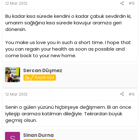
12 Mar 2012
#5
Bu kadar kısa sürede kendini o kadar çabuk sevdirdin ki,
umarım sağlığına kısa sürede kavuşur aramıza geri
dönersin.
You make us love you in such a short time. I hope that
you can regain your health as soon as possible and
come back to your new home.
Sercan Düşmez
Kayıtlı Üye
12 Mar 2012
#6
Senin o gülen yüzünü hiçbirşeye değişmem. Bi an önce
iyileşip aramıza katılman dileğiyle. Tekrardan büyük
geçmiş olsun.
Sinan Durna
S