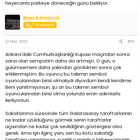
heyecanla parkeye döneceğin günü bekliyor.
Enes Kömürcü
Moderator
12 Mar 2012
#15
Ankara'daki Cumhurbaşkanlığı Kupası maçından sonra
sana olan sempatim daha da artmıştı. O gün, o
gülümsemeni daha yakından gördükten sonra çok
etkilenmiştim. Bu oyuncu bu takımın sembol
oyuncularından birisi olmalıydı diyordum kendi kendime.
Beni yanıltmıyorsun, şu an bu takımın sembol
oyuncularından birisi olma yolunda emin adımlarla
ilerliyorsun.
Sakatlanma sürecinde tüm Galatasaray taraftarlarının
ne kadar üzüldüğünü görmek senin taraftarlar
açısından ne kadar çok sevildiğinin göstergesi olsa
gerek. Ama işin ilginç yanı, sen bu kötü sakatlığı
taraftara yansıtmıyor, sürekli o meşhur tebessümünle