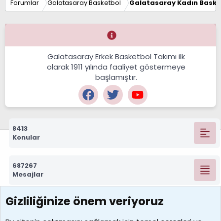
Forumlar
Galatasaray Basketbol
Galatasaray Kadın Baske
Galatasaray Erkek Basketbol Takımı ilk
olarak 1911 yılında faaliyet göstermeye
başlamıştır.
8413
Konular
687267
Mesajlar
Gizliliğinize önem veriyoruz
7388
Kullanıcılar