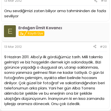
13 Mar 2012
#19
Onu sevdiğimizi zaten biliyor ama tahmininden de fazla
seviliyor
Erdoğan Ümit Kovancı
E
Kayıtlı Üye
13 Mar 2012
#20
9 Haziran 2011. Alba'yı ilk gördüğümüz tarih. Milli takımla
gelmişti ve biz hoşgeldin demek için salondaydık.. Bizi
görünce yaşadığı o duygusal an, utanıp saklanması,
sonra yanımıza gelmesi filan ne kadar tatlıydı. O gün bi
fotoğrafını çekmişim, ayakta elleri belinde hocasını
dinliyor. Çok güzel bir fotoğraf ve sakatlandığından beri
telefonumun arka planı. Yani her gün Alba Torrens
aklımda bir şekilde ve bu enerjinin ona bir şekilde
ulaştığını düşünüyorum. İnanıyorum ki en kısa zamanda
iyileşip aramıza dönecek. Onu çok özledik.