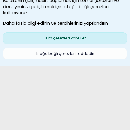
Bu sitenin çalışmasını sağlamak için temel
çerezleri
ve
deneyiminizi geliştirmek için isteğe bağlı çerezleri
borabekirogluu
kullanıyoruz.
Son üye
Daha fazla bilgi edinin ve tercihlerinizi yapılandırın
Bize ulaşın
Şartlar ve kurallar
Gizlilik politikası
Çerezler
Yardım
Ana sayfa
R
Tüm çerezleri kabul et
S
S
Galatasaray Basketbol | GS Basket Taraftar Platformu
İsteğe bağlı çerezleri reddedin
®
Community platform by XenForo
© 2010-2026 XenForo Ltd.
XenForo Türkçe 🇹🇷 Destek Forumu –
XenWp.Com