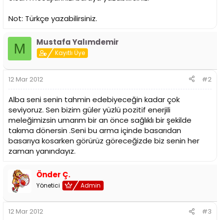
i
Not: Türkçe yazabilirsiniz.
Mustafa Yalımdemir
M
Kayıtlı Üye
12 Mar 2012
#2
Alba seni senin tahmin edebiyeceğin kadar çok
seviyoruz. Sen bizim güler yüzlü pozitif enerjili
meleğimizsin umarım bir an önce sağlıklı bir şekilde
takıma dönersin .Seni bu arma içinde basarıdan
basarıya kosarken görürüz göreceğizde biz senin her
zaman yanındayız.
Önder Ç.
Yönetici
Admin
12 Mar 2012
#3