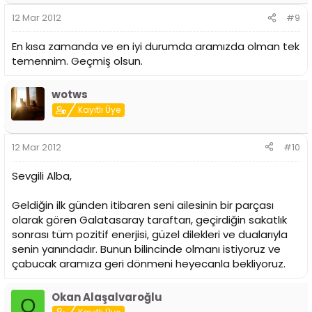
12 Mar 2012
#9
En kısa zamanda ve en iyi durumda aramızda olman tek
temennim. Geçmiş olsun.
wotws
Kayıtlı Üye
12 Mar 2012
#10
Sevgili Alba,
Geldiğin ilk günden itibaren seni ailesinin bir parçası
olarak gören Galatasaray taraftarı, geçirdiğin sakatlık
sonrası tüm pozitif enerjisi, güzel dilekleri ve dualarıyla
senin yanındadır. Bunun bilincinde olmanı istiyoruz ve
çabucak aramıza geri dönmeni heyecanla bekliyoruz.
Okan Alaşalvaroğlu
O