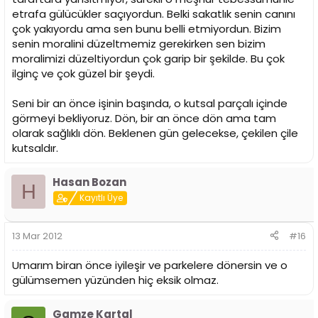
etrafa gülücükler saçıyordun. Belki sakatlık senin canını
çok yakıyordu ama sen bunu belli etmiyordun. Bizim
senin moralini düzeltmemiz gerekirken sen bizim
moralimizi düzeltiyordun çok garip bir şekilde. Bu çok
ilginç ve çok güzel bir şeydi.
Seni bir an önce işinin başında, o kutsal parçalı içinde
görmeyi bekliyoruz. Dön, bir an önce dön ama tam
olarak sağlıklı dön. Beklenen gün gelecekse, çekilen çile
kutsaldır.
Hasan Bozan
H
Kayıtlı Üye
13 Mar 2012
#16
Umarım biran önce iyileşir ve parkelere dönersin ve o
gülümsemen yüzünden hiç eksik olmaz.
Gamze Kartal