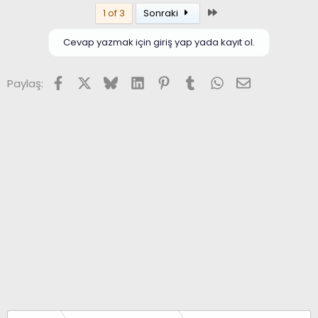
Son
1 of 3
Sonraki
Cevap yazmak için giriş yap yada kayıt ol.
Facebook
X (Twitter)
Bluesky
LinkedIn
Pinterest
Tumblr
WhatsApp
E-posta
Paylaş: