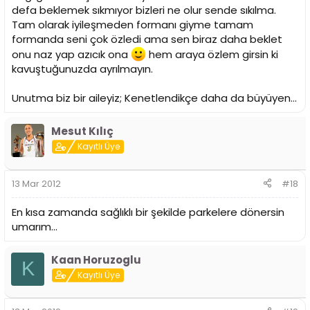
defa beklemek sıkmıyor bizleri ne olur sende sıkılma.
Tam olarak iyileşmeden formanı giyme tamam
formanda seni çok özledi ama sen biraz daha beklet
onu naz yap azıcık ona
hem araya özlem girsin ki
kavuştuğunuzda ayrılmayın.
Unutma biz bir aileyiz; Kenetlendikçe daha da büyüyen…
Mesut Kılıç
Kayıtlı Üye
13 Mar 2012
#18
En kısa zamanda sağlıklı bir şekilde parkelere dönersin
umarım...
Kaan Horuzoglu
K
Kayıtlı Üye