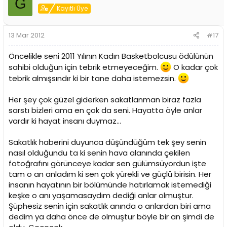
G
Kayıtlı Üye
13 Mar 2012
#17
Öncelikle seni 2011 Yılının Kadın Basketbolcusu ödülünün
sahibi olduğun için tebrik etmeyeceğim.
O kadar çok
tebrik almışsındır ki bir tane daha istemezsin.
Her şey çok güzel giderken sakatlanman biraz fazla
sarstı bizleri ama en çok da seni. Hayatta öyle anlar
vardır ki hayat insanı duymaz…
Sakatlık haberini duyunca düşündüğüm tek şey senin
nasıl olduğundu ta ki senin hava alanında çekilen
fotoğrafını görünceye kadar sen gülümsüyordun işte
tam o an anladım ki sen çok yürekli ve güçlü birisin. Her
insanın hayatının bir bölümünde hatırlamak istemediği
keşke o anı yaşamasaydım dediği anlar olmuştur.
Şüphesiz senin için sakatlık anında o anlardan biri ama
dedim ya daha önce de olmuştur böyle bir an şimdi de