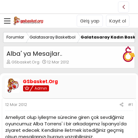
Giriş yap
Kayıt ol
Forumlar
Galatasaray Basketbol
Galatasaray Kadın Baske
Alba' ya Mesajlar..
K
B
GSbasket.Org
12 Mar 2012
o
a
n
ş
u
l
GSbasket.Org
y
a
Admin
u
n
B
g
a
ı
12 Mar 2012
#1
ş
ç
l
t
Ameliyat olup iyileşme sürecine giren çok sevdiğimiz
a
a
t
r
oyuncumuz Alba Torrens' i bir arkadaşımız İspanya'da
a
i
ziyaret edecek. Kendisine iletmek istediğiniz geçmiş
n
h
olsun mesajlarınızı buraya yazabilirsiniz.