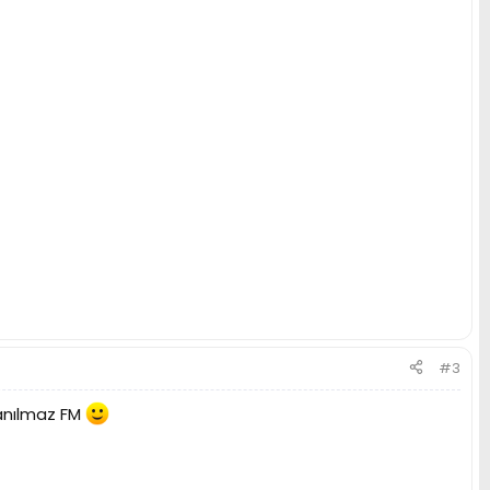
#3
yanılmaz FM