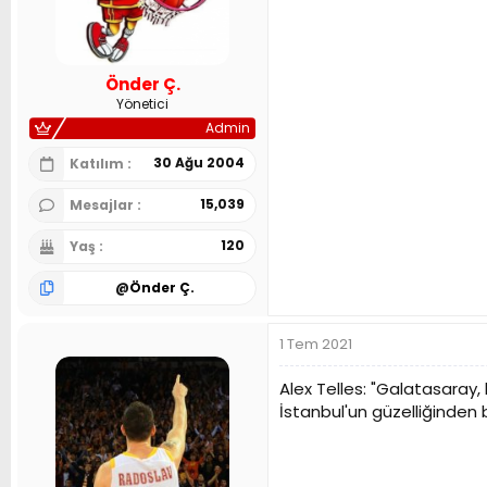
Önder Ç.
Yönetici
Admin
30 Ağu 2004
Katılım
15,039
Mesajlar
120
Yaş
@
Önder Ç.
1 Tem 2021
Alex Telles: "Galatasaray,
İstanbul'un güzelliğinde