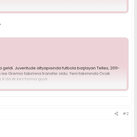
nun transferi konusunda anlaşmaya varılmıştır. Buna göre,
yle ise 4.5 futbol sezonu için aşağıdaki şartlarda
​
0 EUR maç başı ücreti,
tir.
e sonraki her bir sezonda tüm resmi maçlarda ilk onbirde
a geldi. Juventude altyapısında futbola başlayan Telles, 2011-
a ise Gremio takımına transfer oldu. Yeni takımında Ocak
A’da ilk kez forma giydi.
 için gizlenmiştir. Görmek için lütfen
giriş yapın
veya
üye olun
.
da ilk haftadan itibaren ilk 11’de sahaya çıkan genç futbolcu
 Geçtiğimiz sezonu 2. sırada tamamlayan Gremio’da 34 maça
tadores’te ise 3 maçta görev aldı.
#2
 için gizlenmiştir. Görmek için lütfen
giriş yapın
veya
üye olun
.