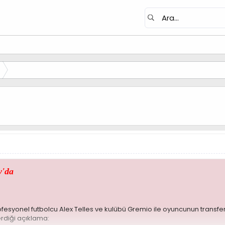
y'da
rofesyonel futbolcu Alex Telles ve kulübü Gremio ile oyuncunun trans
erdiği açıklama: