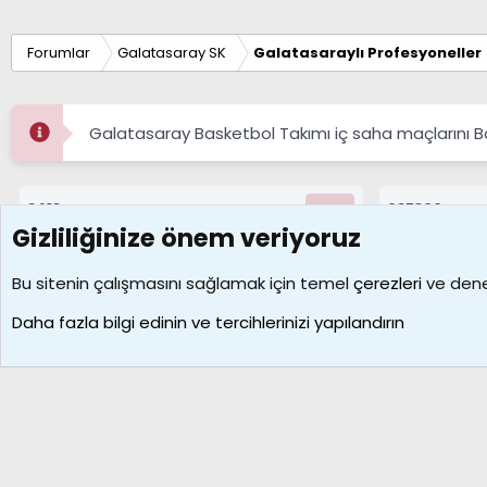
Forumlar
Galatasaray SK
Galatasaraylı Profesyoneller
Galatasaray Basketbol Takımı iç saha maçlarını 
8413
687300
Konular
Mesajlar
Gizliliğinize önem veriyoruz
Çerezler
Bu sitenin çalışmasını sağlamak için temel
çerezleri
ve deney
Daha fazla bilgi edinin ve tercihlerinizi yapılandırın
Galatasaray Basketbol | GS Basket Taraftar Platformu