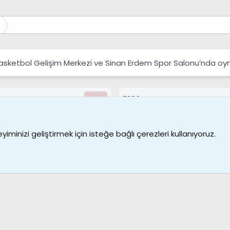
Basketbol Gelişim Merkezi ve Sinan Erdem Spor Salonu’nda oy
7390
Kullanıcılar
Bize ulaşın
Şartl
iminizi geliştirmek için isteğe bağlı çerezleri kullanıyoruz.