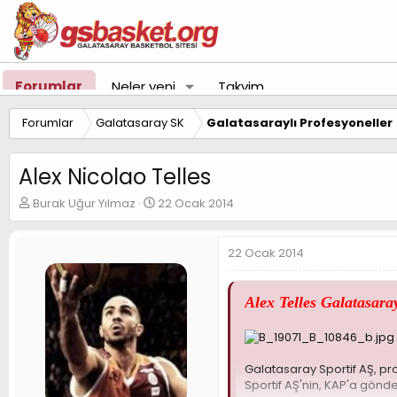
Forumlar
Neler yeni
Takvim
Forumlar
Galatasaray SK
Galatasaraylı Profesyoneller
Alex Nicolao Telles
K
B
Burak Uğur Yılmaz
22 Ocak 2014
o
a
n
ş
u
l
22 Ocak 2014
y
a
u
n
B
g
Alex Telles Galatasara
a
ı
ş
ç
l
t
a
a
Galatasaray Sportif AŞ, p
t
r
Sportif AŞ'nin, KAP'a gönd
a
i