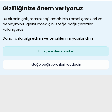
Gizliliğinize önem veriyoruz
7390
Kullanıcılar
Bu sitenin çalışmasını sağlamak için temel
çerezleri
ve
deneyiminizi geliştirmek için isteğe bağlı çerezleri
MosesBrownHayranı
kullanıyoruz.
Son üye
Daha fazla bilgi edinin ve tercihlerinizi yapılandırın
Bize ulaşın
Şartlar ve kurallar
Gizlilik politikası
Çerezler
Yardım
Ana sayfa
R
Tüm çerezleri kabul et
S
S
Galatasaray Basketbol | GS Basket Taraftar Platformu
İsteğe bağlı çerezleri reddedin
®
Community platform by XenForo
© 2010-2026 XenForo Ltd.
XenForo Türkçe 🇹🇷 Destek Forumu –
XenWp.Com