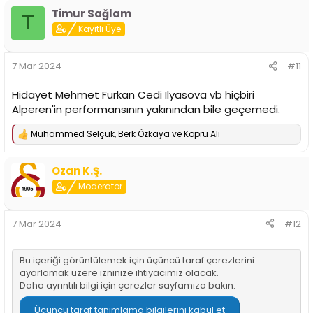
p
Timur Sağlam
k
T
i
Kayıtlı Üye
l
e
r
7 Mar 2024
#11
:
Hidayet Mehmet Furkan Cedi Ilyasova vb hiçbiri
Alperen'in performansının yakınından bile geçemedi.
Muhammed Selçuk
,
Berk Özkaya
ve
Köprü Ali
T
e
p
Ozan K.Ş.
k
i
Moderator
l
e
r
7 Mar 2024
#12
:
Bu içeriği görüntülemek için üçüncü taraf çerezlerini
ayarlamak üzere izninize ihtiyacımız olacak.
Daha ayrıntılı bilgi için
çerezler sayfamıza
bakın.
Üçüncü taraf tanımlama bilgilerini kabul et