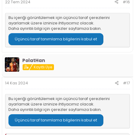
22 Tem 2024
#16
:
Bu içeriği görüntülemek için üçüncü taraf çerezlerini
ayarlamak üzere izninize ihtiyacımız olacak.
Daha ayrıntılı bilgi için
çerezler sayfamıza
bakın.
Üçüncü taraf tanımlama bilgilerini kabul et
PolatHan
Kayıtlı Üye
14 Kas 2024
#17
Bu içeriği görüntülemek için üçüncü taraf çerezlerini
ayarlamak üzere izninize ihtiyacımız olacak.
Daha ayrıntılı bilgi için
çerezler sayfamıza
bakın.
Üçüncü taraf tanımlama bilgilerini kabul et