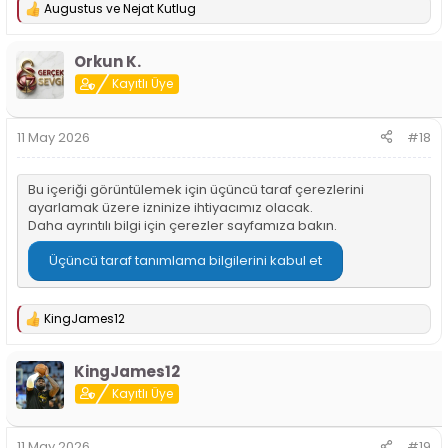
Augustus
ve
Nejat Kutlug
T
e
p
Orkun K.
k
i
Kayıtlı Üye
l
e
r
11 May 2026
#18
:
Bu içeriği görüntülemek için üçüncü taraf çerezlerini
ayarlamak üzere izninize ihtiyacımız olacak.
Daha ayrıntılı bilgi için
çerezler sayfamıza
bakın.
Üçüncü taraf tanımlama bilgilerini kabul et
KingJames12
T
e
p
KingJames12
k
i
Kayıtlı Üye
l
e
r
11 May 2026
#19