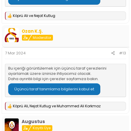
Köprü Ali
ve
Nejat Kutlug
T
e
p
Ozan K.Ş.
k
i
Moderator
l
e
r
7 Mar 2024
#13
:
Bu içeriği görüntülemek için üçüncü taraf çerezlerini
ayarlamak üzere izninize ihtiyacımız olacak.
Daha ayrıntılı bilgi için
çerezler sayfamıza
bakın.
Üçüncü taraf tanımlama bilgilerini kabul et
Köprü Ali
,
Nejat Kutlug
ve
Muhammed Ali Korkmaz
T
e
p
Augustus
k
i
Kayıtlı Üye