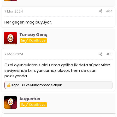
l
e
r
7 Mar 2024
#14
:
Her geçen maç büyüyor.
Tuncay Genç
Kayıtlı Üye
9 Mar 2024
#15
Özel oyuncularımız oldu ama galiba ilk defa süper yıldız
seviyesinde bir oyuncumuz oluyor, hem de uzun
pozisyonda
Köprü Ali
ve
Muhammed Selçuk
T
e
p
Augustus
k
i
Kayıtlı Üye
l
e
r