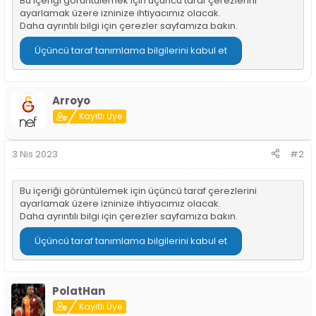
Bu içeriği görüntülemek için üçüncü taraf çerezlerini
i
ayarlamak üzere izninize ihtiyacımız olacak.
Daha ayrıntılı bilgi için
çerezler sayfamıza
bakın.
Üçüncü taraf tanımlama bilgilerini kabul et
Arroyo
Kayıtlı Üye
3 Nis 2023
#2
Bu içeriği görüntülemek için üçüncü taraf çerezlerini
ayarlamak üzere izninize ihtiyacımız olacak.
Daha ayrıntılı bilgi için
çerezler sayfamıza
bakın.
Üçüncü taraf tanımlama bilgilerini kabul et
PolatHan
Kayıtlı Üye