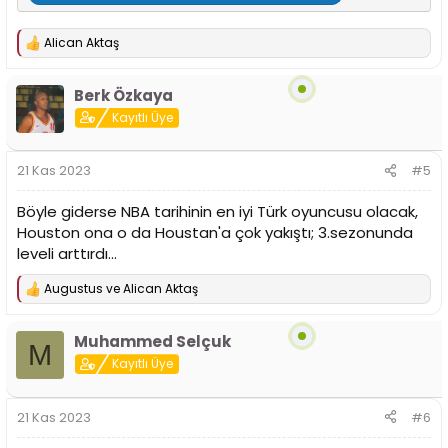
Alican Aktaş
T
e
p
Berk Özkaya
k
i
Kayıtlı Üye
l
e
r
21 Kas 2023
#5
:
Böyle giderse NBA tarihinin en iyi Türk oyuncusu olacak,
Houston ona o da Houstan'a çok yakıştı; 3.sezonunda
leveli arttırdı...
Augustus
ve
Alican Aktaş
T
e
p
Muhammed Selçuk
k
M
i
Kayıtlı Üye
l
e
r
21 Kas 2023
#6
: