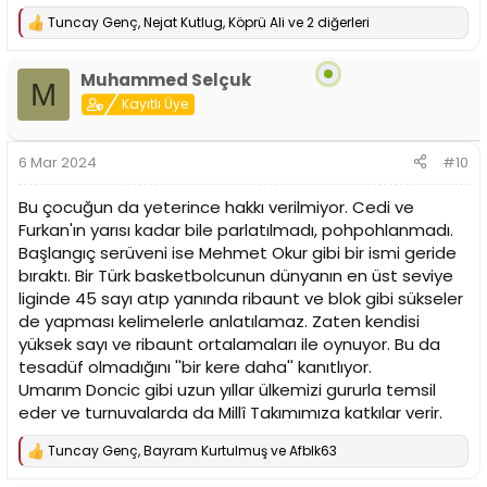
Tuncay Genç
,
Nejat Kutlug
,
Köprü Ali
ve 2 diğerleri
T
e
p
Muhammed Selçuk
k
M
i
Kayıtlı Üye
l
e
r
6 Mar 2024
#10
:
Bu çocuğun da yeterince hakkı verilmiyor. Cedi ve
Furkan'ın yarısı kadar bile parlatılmadı, pohpohlanmadı.
Başlangıç serüveni ise Mehmet Okur gibi bir ismi geride
bıraktı. Bir Türk basketbolcunun dünyanın en üst seviye
liginde 45 sayı atıp yanında ribaunt ve blok gibi sükseler
de yapması kelimelerle anlatılamaz. Zaten kendisi
yüksek sayı ve ribaunt ortalamaları ile oynuyor. Bu da
tesadüf olmadığını ''bir kere daha'' kanıtlıyor.
Umarım Doncic gibi uzun yıllar ülkemizi gururla temsil
eder ve turnuvalarda da Millî Takımımıza katkılar verir.
Tuncay Genç
,
Bayram Kurtulmuş
ve
Afblk63
T
e