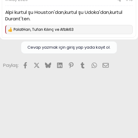
:
Alpi kurtul şu Houston'dan,kurtul şu Udoka'dan,kurtul
Durant'ten.
PolatHan
,
Tufan Kılınç
ve
Afblk63
T
e
p
k
Cevap yazmak için giriş yap yada kayıt ol.
i
l
e
Facebook
X (Twitter)
Bluesky
LinkedIn
Pinterest
Tumblr
WhatsApp
E-posta
Paylaş:
r
: