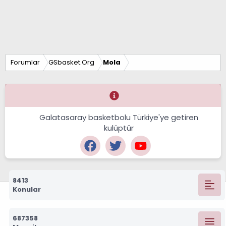
Forumlar
GSbasket.Org
Mola
Galatasaray basketbolu Türkiye'ye getiren
kulüptür
8413
Konular
687358