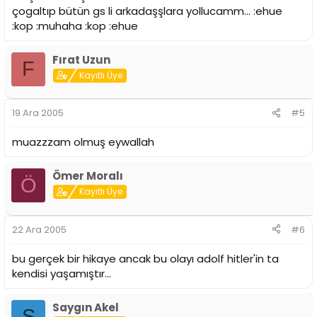
çogaltıp bütün gs li arkadaşşlara yollucamm... :ehue
:kop :muhaha :kop :ehue
Fırat Uzun
F
Kayıtlı Üye
19 Ara 2005
#5
muazzzam olmuş eywallah
Ömer Moralı
Ö
Kayıtlı Üye
22 Ara 2005
#6
bu gerçek bir hikaye ancak bu olayı adolf hitler'in ta
kendisi yaşamıştır...
Saygın Akel
S