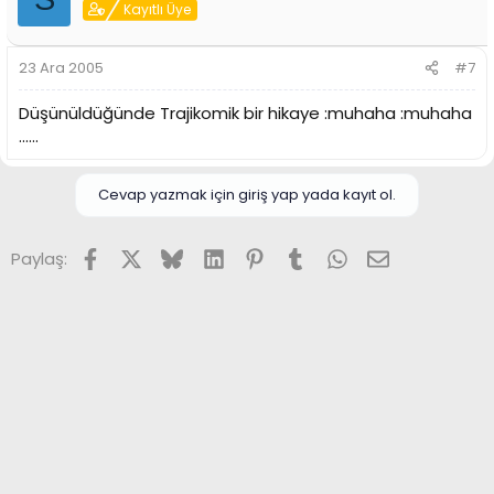
Kayıtlı Üye
23 Ara 2005
#7
Düşünüldüğünde Trajikomik bir hikaye :muhaha :muhaha
......
Cevap yazmak için giriş yap yada kayıt ol.
Facebook
X (Twitter)
Bluesky
LinkedIn
Pinterest
Tumblr
WhatsApp
E-posta
Paylaş: