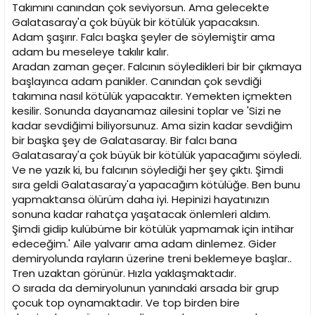
i
Takımını canından çok seviyorsun. Ama gelecekte
Galatasaray'a çok büyük bir kötülük yapacaksın.
Adam şaşırır. Falcı başka şeyler de söylemiştir ama
adam bu meseleye takılır kalır.
Aradan zaman geçer. Falcının söyledikleri bir bir çıkmaya
başlayınca adam panikler. Canından çok sevdiği
takımına nasıl kötülük yapacaktır. Yemekten içmekten
kesilir. Sonunda dayanamaz ailesini toplar ve 'Sizi ne
kadar sevdiğimi biliyorsunuz. Ama sizin kadar sevdiğim
bir başka şey de Galatasaray. Bir falcı bana
Galatasaray'a çok büyük bir kötülük yapacağımı söyledi.
Ve ne yazık ki, bu falcının söylediği her şey çıktı. Şimdi
sıra geldi Galatasaray'a yapacağım kötülüğe. Ben bunu
yapmaktansa ölürüm daha iyi. Hepinizi hayatınızın
sonuna kadar rahatça yaşatacak önlemleri aldım.
Şimdi gidip kulübüme bir kötülük yapmamak için intihar
edeceğim.' Aile yalvarır ama adam dinlemez. Gider
demiryolunda rayların üzerine treni beklemeye başlar..
Tren uzaktan görünür. Hızla yaklaşmaktadır.
O sırada da demiryolunun yanındaki arsada bir grup
çocuk top oynamaktadır. Ve top birden bire