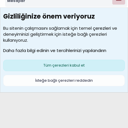
Mesajlar
Gizliliğinize önem veriyoruz
7392
Kullanıcılar
Bu sitenin çalışmasını sağlamak için temel
çerezleri
ve
deneyiminizi geliştirmek için isteğe bağlı çerezleri
MosesBrownHayranı
kullanıyoruz.
Son üye
Daha fazla bilgi edinin ve tercihlerinizi yapılandırın
Bize ulaşın
Şartlar ve kurallar
Gizlilik politikası
Çerezler
Yardım
Ana sayfa
R
Tüm çerezleri kabul et
S
S
Galatasaray Basketbol | GS Basket Taraftar Platformu
İsteğe bağlı çerezleri reddedin
®
Community platform by XenForo
© 2010-2026 XenForo Ltd.
XenForo Türkçe 🇹🇷 Destek Forumu –
XenWp.Com