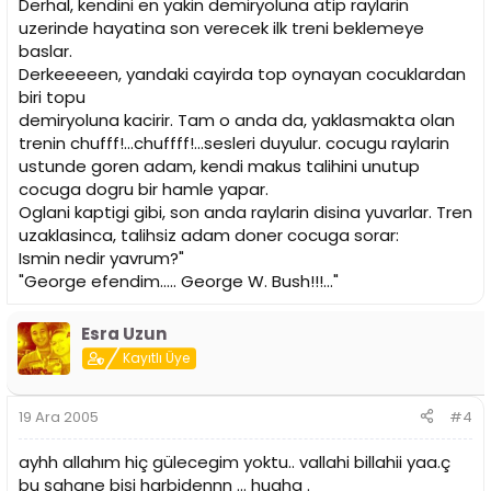
Derhal, kendini en yakin demiryoluna atip raylarin
uzerinde hayatina son verecek ilk treni beklemeye
baslar.
Derkeeeeen, yandaki cayirda top oynayan cocuklardan
biri topu
demiryoluna kacirir. Tam o anda da, yaklasmakta olan
trenin chufff!...chuffff!...sesleri duyulur. cocugu raylarin
ustunde goren adam, kendi makus talihini unutup
cocuga dogru bir hamle yapar.
Oglani kaptigi gibi, son anda raylarin disina yuvarlar. Tren
uzaklasinca, talihsiz adam doner cocuga sorar:
Ismin nedir yavrum?"
"George efendim..... George W. Bush!!!..."
Esra Uzun
Kayıtlı Üye
19 Ara 2005
#4
ayhh allahım hiç gülecegim yoktu.. vallahi billahii yaa.ç
bu şahane bişi harbidennn ... huaha .