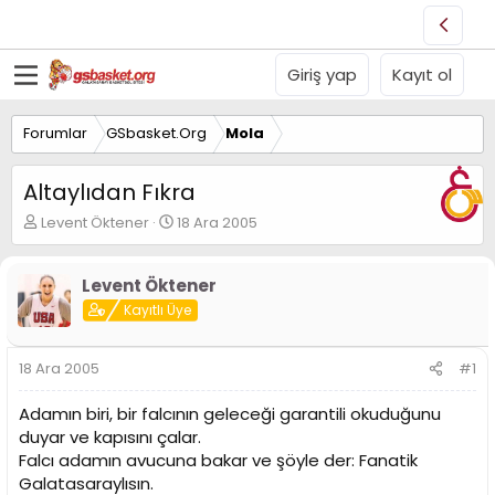
Giriş yap
Kayıt ol
Forumlar
GSbasket.Org
Mola
Altaylıdan Fıkra
K
B
Levent Öktener
18 Ara 2005
o
a
n
ş
u
l
Levent Öktener
y
a
Kayıtlı Üye
u
n
B
g
a
ı
18 Ara 2005
#1
ş
ç
l
t
Adamın biri, bir falcının geleceği garantili okuduğunu
a
a
duyar ve kapısını çalar.
t
r
Falcı adamın avucuna bakar ve şöyle der: Fanatik
a
i
n
h
Galatasaraylısın.