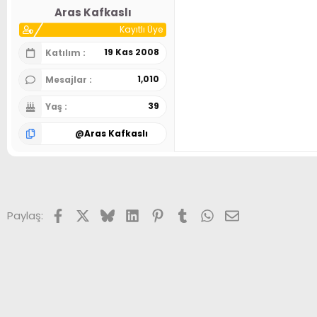
Aras Kafkaslı
Kayıtlı Üye
19 Kas 2008
Katılım
1,010
Mesajlar
39
Yaş
@
Aras Kafkaslı
Facebook
X (Twitter)
Bluesky
LinkedIn
Pinterest
Tumblr
WhatsApp
E-posta
Paylaş: