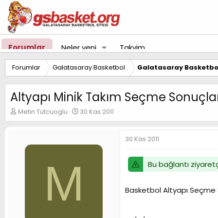
Forumlar
Neler yeni
Takvim
Forumlar
Galatasaray Basketbol
Galatasaray Basketbol
Altyapı Minik Takım Seçme Sonuçlar
K
B
Metin Tutcuoglu
30 Kas 2011
o
a
n
ş
u
l
30 Kas 2011
y
a
u
n
M
B
g
Bu bağlantı ziyaretç
a
ı
ş
ç
Basketbol Altyapı Seçme 
l
t
a
a
t
r
a
i