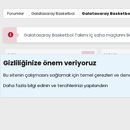
Forumlar
Galatasaray Basketbol
Galatasaray Basketbol
Galatasaray Basketbol Takımı iç saha maçlarını 
8412
687221
Konular
Mesajlar
Gizliliğinize önem veriyoruz
Çerezler
Bu sitenin çalışmasını sağlamak için temel
çerezleri
ve deney
Daha fazla bilgi edinin ve tercihlerinizi yapılandırın
Galatasaray Basketbol | GS Basket Taraftar Platformu