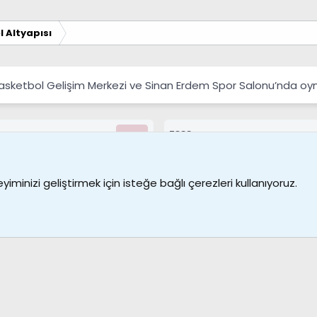
 Altyapısı
Basketbol Gelişim Merkezi ve Sinan Erdem Spor Salonu’nda oy
7388
Kullanıcılar
Bize ulaşın
Şartl
iminizi geliştirmek için isteğe bağlı çerezleri kullanıyoruz.