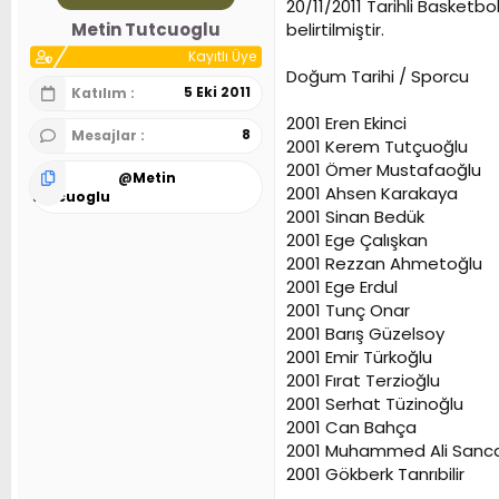
20/11/2011 Tarihli Basket
n
h
belirtilmiştir.
Metin Tutcuoglu
i
Kayıtlı Üye
Doğum Tarihi / Sporcu
5 Eki 2011
Katılım
2001 Eren Ekinci
8
Mesajlar
2001 Kerem Tutçuoğlu
2001 Ömer Mustafaoğlu
@
Metin
2001 Ahsen Karakaya
Tutcuoglu
2001 Sinan Bedük
2001 Ege Çalışkan
2001 Rezzan Ahmetoğlu
2001 Ege Erdul
2001 Tunç Onar
2001 Barış Güzelsoy
2001 Emir Türkoğlu
2001 Fırat Terzioğlu
2001 Serhat Tüzinoğlu
2001 Can Bahça
2001 Muhammed Ali Sanc
2001 Gökberk Tanrıbilir