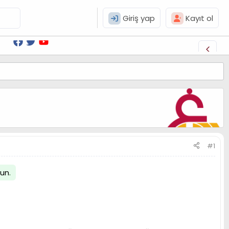
Giriş yap
Kayıt ol
#1
lun
.