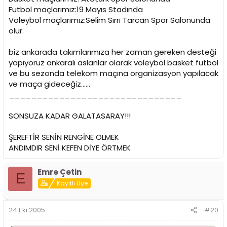
Futbol maçlarımız:19 Mayıs Stadında
Voleybol maçlarımız:Selim Sırrı Tarcan Spor Salonunda
olur.
biz ankarada takımlarımıza her zaman gereken desteği
yapıyoruz ankaralı aslanlar olarak voleybol basket futbol
ve bu sezonda telekom maçına organizasyon yapılacak
ve maça gideceğiz......
_______________________________
SONSUZA KADAR GALATASARAY!!!
ŞEREFTİR SENİN RENGİNE ÖLMEK
ANDIMDIR SENİ KEFEN DİYE ÖRTMEK
Emre Çetin
E
Kayıtlı Üye
24 Eki 2005
#20