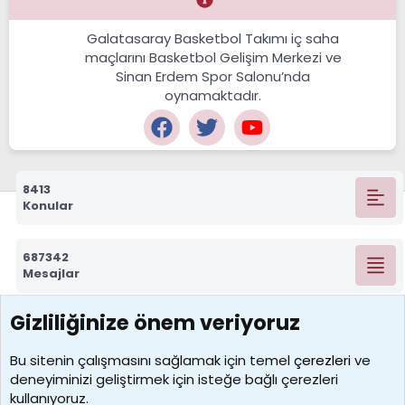
Galatasaray Basketbol Takımı iç saha
maçlarını Basketbol Gelişim Merkezi ve
Sinan Erdem Spor Salonu’nda
oynamaktadır.
8413
Konular
687342
Mesajlar
Gizliliğinize önem veriyoruz
7390
Kullanıcılar
Bu sitenin çalışmasını sağlamak için temel
çerezleri
ve
deneyiminizi geliştirmek için isteğe bağlı çerezleri
MosesBrownHayranı
kullanıyoruz.