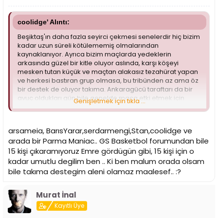
coolidge' Alıntı:
Beşiktaş'ın daha fazla seyirci çekmesi senelerdir hiç bizim
kadar uzun süreli kötülememiş olmalarından
kaynaklanıyor. Ayrıca bizim maçlarda yedeklerin
arkasında güzel bir kitle oluyor aslında, karşı köşeyi
mesken tutan küçük ve maçtan alakasız tezahürat yapan
ve herkesi bastıran grup olmasa, bu tribünden az ama öz
bir destek de oluyor takıma. Ankaragücü taraftarı da bir
avuç oldukları gün bile genelde maça etki etmek için
Genişletmek için tıkla ...
bağırıyor, yedeklerin arkasındaki tribünü de buna
yönlendirmeye çalışıyor. 10 senedir maça giderim, 10
senedir böyledir. Özellikle Telekom'un çıkış yaptığı
arsameia, BarısYarar,serdarmengi,Stan,coolidge ve
yıllardan kalma bir seyirci kültürü var Ankara'nın,
arada bir Parma Maniac.. GS Basketbol forumundan bile
Ankaragücü taraftarının bile maçla ilgilenebilmesinin
nedeni bu.
15 kişi çıkaramıyoruz Emre gördügün gibi, 15 kişi için o
kadar umutlu degilim ben .. Ki ben malum orada olsam
Teklifim şudur: Ankara'daki maçlara buradan anlaşıp 15
bile takıma destegim aleni olamaz maalesef.. :?
kişi kadar gidelim, sadece maça etki edecek işler
yapmaya, ortalama seyirciyi de buna ortak etmeye
çabalayalım. Kimseyi ortak edemeyip 15 kişi bile kalsak
Murat İnal
kuru kuru bağırmaktan daha fazla fayda sağlarız.
Kayıtlı Üye