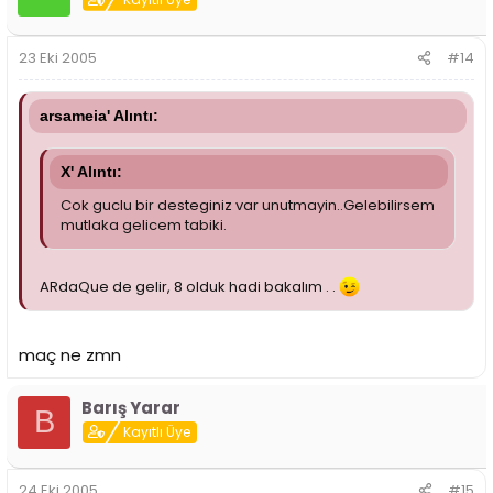
23 Eki 2005
#14
arsameia' Alıntı:
X' Alıntı:
Cok guclu bir desteginiz var unutmayin..Gelebilirsem
mutlaka gelicem tabiki.
ARdaQue de gelir, 8 olduk hadi bakalım . .
maç ne zmn
Barış Yarar
B
Kayıtlı Üye
24 Eki 2005
#15