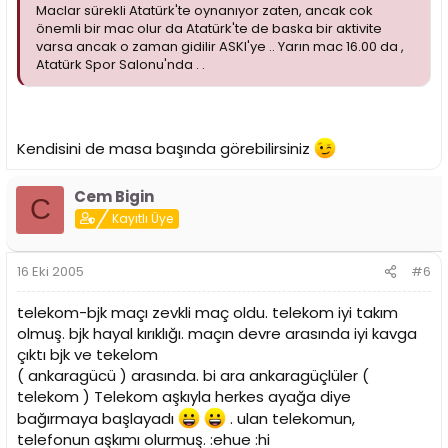
Maclar sürekli Atatürk'te oynanıyor zaten, ancak cok
önemli bir mac olur da Atatürk'te de baska bir aktivite
varsa ancak o zaman gidilir ASKI'ye .. Yarın mac 16.00 da ,
Atatürk Spor Salonu'nda . .
Kendisini de masa başında görebilirsiniz
Cem Bigin
C
Kayıtlı Üye
16 Eki 2005
#6
telekom-bjk maçı zevkli maç oldu. telekom iyi takım
olmuş. bjk hayal kırıklığı. maçın devre arasında iyi kavga
çıktı bjk ve tekelom
( ankaragücü ) arasında. bi ara ankaragüçlüler (
telekom ) Telekom aşkıyla herkes ayağa diye
bağırmaya başlayadı
. ulan telekomun,
telefonun aşkımı olurmuş. :ehue :hi