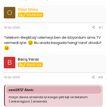
Onur Uncu
O
Moderator
16 Eki 2005
#7
Telekom-Beşiktaş'ı izlemeyi ben de istiyordum ama TV
vermedi işte.
Bu arada kavgada hangi taraf dövdü?
Barış Yarar
B
Kayıtlı Üye
16 Eki 2005
#8
cem1972' Alıntı:
maçın devre arasında iyi kavga çıktı bjk ve tekelom
( ankaragücü ) arasında.