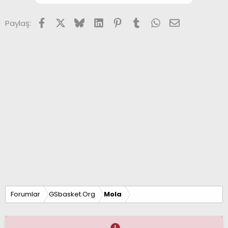
Facebook
X (Twitter)
Bluesky
LinkedIn
Pinterest
Tumblr
WhatsApp
E-posta
Paylaş:
Forumlar
GSbasket.Org
Mola