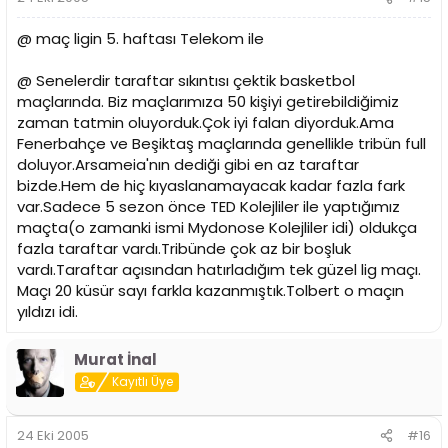
@ maç ligin 5. haftası Telekom ile
@ Senelerdir taraftar sıkıntısı çektik basketbol
maçlarında. Biz maçlarımıza 50 kişiyi getirebildiğimiz
zaman tatmin oluyorduk.Çok iyi falan diyorduk.Ama
Fenerbahçe ve Beşiktaş maçlarında genellikle tribün full
doluyor.Arsameia'nın dediği gibi en az taraftar
bizde.Hem de hiç kıyaslanamayacak kadar fazla fark
var.Sadece 5 sezon önce TED Kolejliler ile yaptığımız
maçta(o zamanki ismi Mydonose Kolejliler idi) oldukça
fazla taraftar vardı.Tribünde çok az bir boşluk
vardı.Taraftar açısından hatırladığım tek güzel lig maçı.
Maçı 20 küsür sayı farkla kazanmıştık.Tolbert o maçın
yıldızı idi.
Murat İnal
Kayıtlı Üye
24 Eki 2005
#16