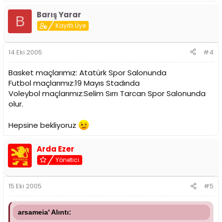
Barış Yarar
B
Kayıtlı Üye
14 Eki 2005
#4
Basket maçlarımız: Atatürk Spor Salonunda
Futbol maçlarımız:19 Mayıs Stadında
Voleybol maçlarımız:Selim Sırrı Tarcan Spor Salonunda
olur.
Hepsine bekliyoruz
Arda Ezer
Yönetici
15 Eki 2005
#5
arsameia' Alıntı: