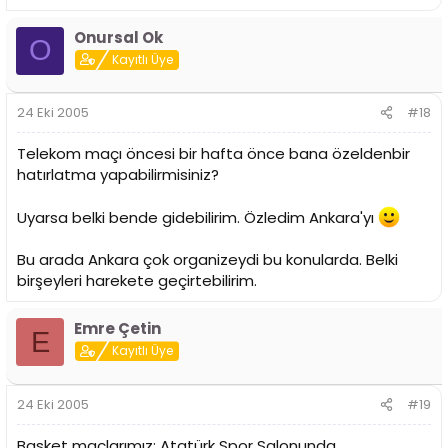
Onursal Ok
O
Kayıtlı Üye
24 Eki 2005
#18
Telekom maçı öncesi bir hafta önce bana özeldenbir
hatırlatma yapabilirmisiniz?
Uyarsa belki bende gidebilirim. Özledim Ankara'yı
Bu arada Ankara çok organizeydi bu konularda. Belki
birşeyleri harekete geçirtebilirim.
Emre Çetin
E
Kayıtlı Üye
24 Eki 2005
#19
Basket maçlarımız: Atatürk Spor Salonunda