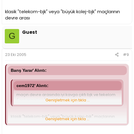
klasik "telekom-bjk" veya "büyük kolej-bjk" maçlarının
devre arası
Guest
G
23 Eki 2005
#9
Barış Yarar' Alıntı:
cem1972' Alıntı:
maçın devre arasında iyi kavga çıktı bjk ve tekelom
( ankaragücü ) arasında.
Genişletmek için tıkla ...
klasik "telekom-bjk" veya "büyük kolej-bjk" maçlarının
Genişletmek için tıkla ...
devre arası