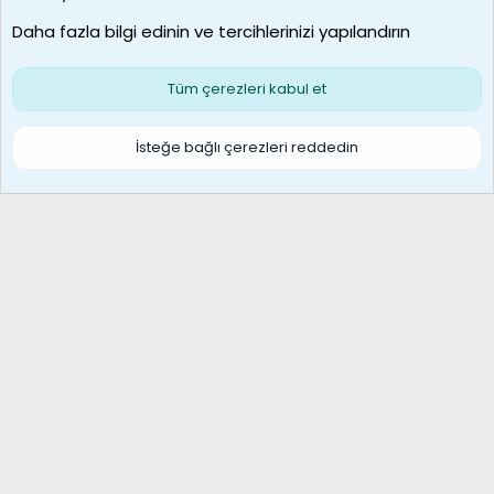
Son üye
Daha fazla bilgi edinin ve tercihlerinizi yapılandırın
Bize ulaşın
Şartlar ve kurallar
Gizlilik politikası
Çerezler
Yardım
Ana sayfa
R
Tüm çerezleri kabul et
S
S
Galatasaray Basketbol | GS Basket Taraftar Platformu
İsteğe bağlı çerezleri reddedin
®
Community platform by XenForo
© 2010-2026 XenForo Ltd.
XenForo Türkçe 🇹🇷 Destek Forumu –
XenWp.Com