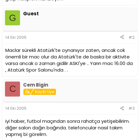
i
Guest
G
14 Eki 2005
#2
Maclar sürekli Atatürk'te oynanıyor zaten, ancak cok
önemli bir mac olur da Atatürk'te de baska bir aktivite
varsa ancak o zaman gidilir ASKI'ye .. Yarın mac 16.00 da
, Atatürk Spor Salonu'nda . .
Cem Bigin
C
Kayıtlı Üye
14 Eki 2005
#3
iyi haber, futbol maçından sonra rahatça yetişebilirim.
diğer salon dağın bağında. telefoncular nasıl takım
yapmış bi görelim.