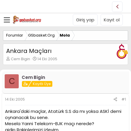
Giriş yap
Kayıt ol
Forumlar
GSbasket.Org
Mola
Ankara Maçları
K
B
Cem Bigin
14 Eki 2005
o
a
n
ş
u
l
Cem Bigin
C
y
a
Kayıtlı Üye
u
n
B
g
a
ı
14 Eki 2005
#1
ş
ç
l
t
Ankara'daki maçlar, Atatürk S.S da mı yoksa ASKİ demi
a
a
t
r
oynanacak bu sene.
a
i
Mesela Yarıni Telekom-BJK maçı nerede?
n
h
gidip Rakiplerimizi izleyim.