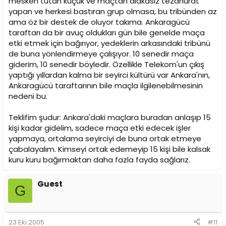
mesken tutan küçük ve maçtan alakasız tezahürat
yapan ve herkesi bastıran grup olmasa, bu tribünden az
ama öz bir destek de oluyor takıma. Ankaragücü
taraftarı da bir avuç oldukları gün bile genelde maça
etki etmek için bağırıyor, yedeklerin arkasındaki tribünü
de buna yönlendirmeye çalışıyor. 10 senedir maça
giderim, 10 senedir böyledir. Özellikle Telekom'un çıkış
yaptığı yıllardan kalma bir seyirci kültürü var Ankara'nın,
Ankaragücü taraftarının bile maçla ilgilenebilmesinin
nedeni bu.
Teklifim şudur: Ankara'daki maçlara buradan anlaşıp 15
kişi kadar gidelim, sadece maça etki edecek işler
yapmaya, ortalama seyirciyi de buna ortak etmeye
çabalayalım. Kimseyi ortak edemeyip 15 kişi bile kalsak
kuru kuru bağırmaktan daha fazla fayda sağlarız.
Guest
G
23 Eki 2005
#11