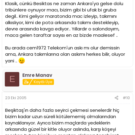
Klasik, cünkü Besiktas ne zaman Ankara'ya gelse dolu
tribünlere oynuyor macı, bizim gibi bi ufak bi gruba
degil.. Kimi geliyor maratonda mac izleyip, takımını
alkıslıyor, kimi de pota arkasında takımı destekleyip,
devre arasında kavga ediyor.. Yıllardır o salondayım,
maca gelen taraftar sayısı en az bizde maalesef ..
Bu arada cem1972 Telekom'un askı mı olur demissin
ama, Ankara takımlarına olan askımı herkes bilir, oluyor
yani ..
Emre Manav
E
Kayıtlı Üye
23 Eki 2005
#10
Beşiktaş'ın daha fazla seyirci çekmesi senelerdir hiç
bizim kadar uzun süreli kötülememiş olmalarından
kaynaklanıyor. Ayrıca bizim maçlarda yedeklerin
arkasında güzel bir kitle oluyor aslında, karşı köşeyi