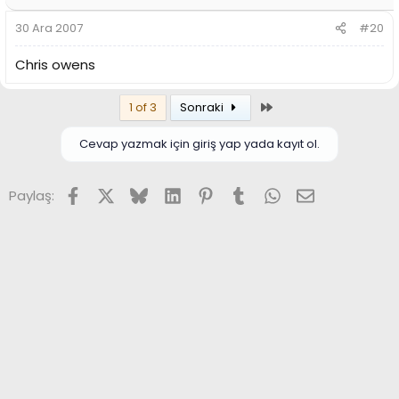
30 Ara 2007
#20
Chris owens
Son
1 of 3
Sonraki
Cevap yazmak için giriş yap yada kayıt ol.
Facebook
X (Twitter)
Bluesky
LinkedIn
Pinterest
Tumblr
WhatsApp
E-posta
Paylaş: