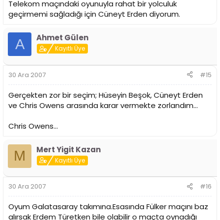
Telekom maçındaki oyunuyla rahat bir yolculuk
geçirmemi sağladığı için Cüneyt Erden diyorum.
Ahmet Gülen
A
Kayıtlı Üye
30 Ara 2007
#15
Gerçekten zor bir seçim; Hüseyin Beşok, Cüneyt Erden
ve Chris Owens arasında karar vermekte zorlandım...
Chris Owens...
Mert Yigit Kazan
M
Kayıtlı Üye
30 Ara 2007
#16
Oyum Galatasaray takımına.Esasında Fülker maçını baz
alırsak Erdem Türetken bile olabilir o maçta oynadığı