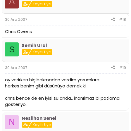
A
Kayıtlı Üye
30 Ara 2007
#18
Chris Owens
Semih Ural
S
Kayıtlı Üye
30 Ara 2007
#19
oy verirken hiç bakmadan verdim yorumlara
herkes benim gibi düsünüyo demek ki
chris bence de en iyisi su anda.. inanılmaz bi patlama
gösteriyo..
Neslihan Senel
N
Kayıtlı Üye