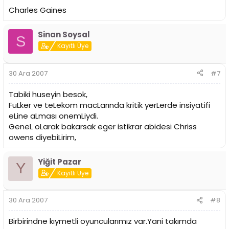
Charles Gaines
Sinan Soysal
S
Kayıtlı Üye
30 Ara 2007
#7
Tabiki huseyin besok,
FuLker ve teLekom macLarında kritik yerLerde insiyatifi
eLine aLması onemLiydi.
GeneL oLarak bakarsak eger istikrar abidesi Chriss
owens diyebiLirim,
Yiğit Pazar
Y
Kayıtlı Üye
30 Ara 2007
#8
Birbirindne kıymetli oyuncularımız var.Yani takımda