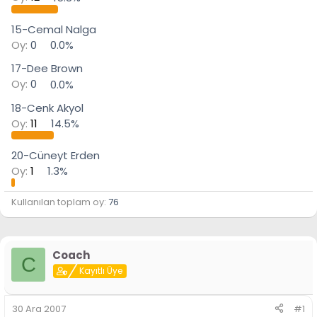
15-Cemal Nalga
Oy:
0
0.0%
17-Dee Brown
Oy:
0
0.0%
18-Cenk Akyol
Oy:
11
14.5%
20-Cüneyt Erden
Oy:
1
1.3%
Kullanılan toplam oy
76
Coach
C
Kayıtlı Üye
30 Ara 2007
#1