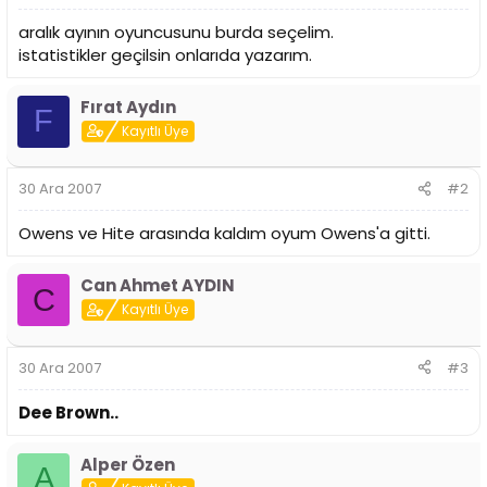
aralık ayının oyuncusunu burda seçelim.
istatistikler geçilsin onlarıda yazarım.
Fırat Aydın
F
Kayıtlı Üye
30 Ara 2007
#2
Owens ve Hite arasında kaldım oyum Owens'a gitti.
Can Ahmet AYDIN
C
Kayıtlı Üye
30 Ara 2007
#3
Dee Brown..
Alper Özen
A