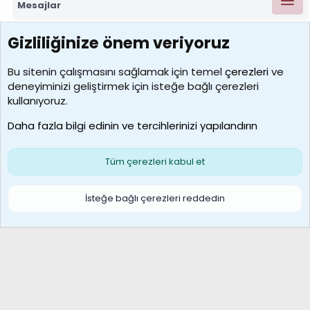
Mesajlar
Gizliliğinize önem veriyoruz
7390
Kullanıcılar
Bu sitenin çalışmasını sağlamak için temel
çerezleri
ve
deneyiminizi geliştirmek için isteğe bağlı çerezleri
MosesBrownHayranı
kullanıyoruz.
Son üye
Daha fazla bilgi edinin ve tercihlerinizi yapılandırın
Bize ulaşın
Şartlar ve kurallar
Gizlilik politikası
Çerezler
Yardım
Ana sayfa
R
Tüm çerezleri kabul et
S
S
Galatasaray Basketbol | GS Basket Taraftar Platformu
İsteğe bağlı çerezleri reddedin
®
Community platform by XenForo
© 2010-2026 XenForo Ltd.
XenForo Türkçe 🇹🇷 Destek Forumu –
XenWp.Com