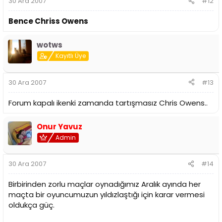
30 Ara 2007
#12
Bence Chriss Owens
wotws
Kayıtlı Üye
30 Ara 2007
#13
Forum kapalı ikenki zamanda tartışmasız Chris Owens..
Onur Yavuz
Admin
30 Ara 2007
#14
Birbirinden zorlu maçlar oynadığımız Aralık ayında her
maçta bir oyuncumuzun yıldızlaştığı için karar vermesi
oldukça güç.