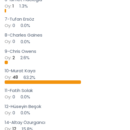
i
Oy:
1
1.3%
7-Tufan Ersöz
Oy:
0
0.0%
8-Charles Gaines
Oy:
0
0.0%
9-Chris Owens
Oy:
2
2.6%
10-Murat Kaya
Oy:
48
63.2%
11-Fatih Solak
Oy:
0
0.0%
12-Hüseyin Beşok
Oy:
0
0.0%
14-Altay Özurgancı
Oy:
12
15.8%