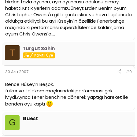
birden fazla oyuncu, ayın oyuncusu ödülünü almayı
haketti.Kritik yerlerin adamı;Cüneyt Erden.Benim oyum
Christopher Owens'a gitti çünkü;skor ve hava toplarında
oldukça etkiliydi bu ay.Hüseyin'in özellikle Fenerbahçe
maçında ki performansı süperdi.İkilemde kaldım,ama
oyum Chris Owens'a....
Turgut Sahin
T
Kayıtlı Üye
30 Ara 2007
#9
Bence Hüseyin Beşok.
fülker ve telekom maçlarındaki performansı çok
iyiydi.Ayrıca fener benchine dönerek yaptığı hareket ile
benden oyu kaptı
Guest
G