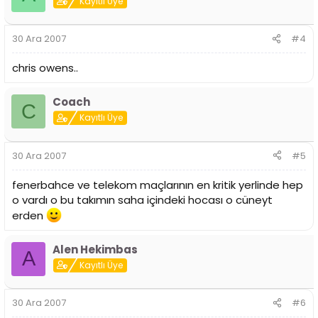
Kayıtlı Üye
30 Ara 2007
#4
chris owens..
Coach
C
Kayıtlı Üye
30 Ara 2007
#5
fenerbahce ve telekom maçlarının en kritik yerlinde hep
o vardı o bu takımın saha içindeki hocası o cüneyt
erden
Alen Hekimbas
A
Kayıtlı Üye
30 Ara 2007
#6