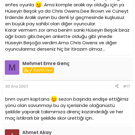
enfes oyunla
.Ama komple aralık ayı olduğu için ya
Hüseyin Beşok ya da Chris Owens.Dee Brown ve Cüneyt
Erdende Aralık ayının bu denli iyi geçmesinde kuşkusuz
en büyük pay sahibi olan diğer oyuncular.
Karar vermem zor ama benim sanki Hüseyin Beşok biraz
ağır bastı gibi.Geçen ankette olduğu gibi yinede
Hüseyin Beşoğa verdim.Ama Chris Owens ve diğer
oyuncularımız derseniz hiç bir itirazım olmaz...
Mehmet Emre Genç
M
Kayıtlı Üye
30 Ara 2007
#17
bnm oyum kaptana
sezon başında endişe ettiğimiz
yönü olan savunmayı bu ay içerisinde olağanüstü
şekilde yaparak takımımıza direnç kazandırdığı ve her
maç istikrarlı bir şekilde skor ürettiği için..
Ahmet Akay