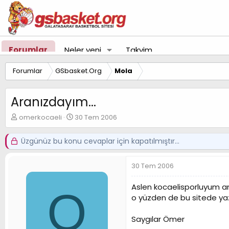
Forumlar
Neler yeni
Takvim
Forumlar
GSbasket.Org
Mola
Aranızdayım...
K
B
omerkocaeli
30 Tem 2006
o
a
n
ş
Üzgünüz bu konu cevaplar için kapatılmıştır...
u
l
y
a
u
n
30 Tem 2006
B
g
a
ı
Aslen kocaelisporluyum a
O
ş
ç
o yüzden de bu sitede yaz
l
t
a
a
t
r
Saygılar Ömer
a
i