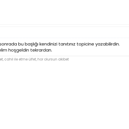
nrada bu başlığı kendinizi tanıtınız topicine yazabilirdin.
lim hoşgeldin tekrardan.
et,
cahil
ile etme ülfet, hor olursun akibet