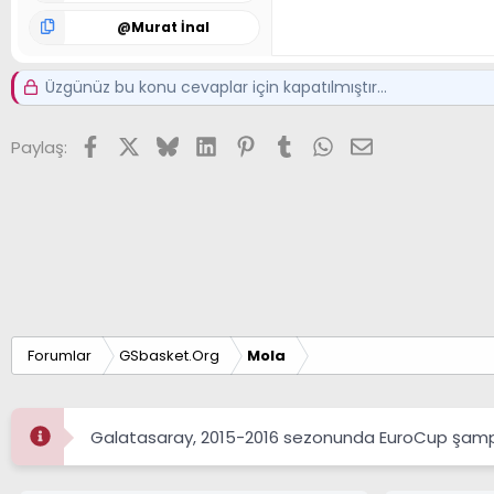
@
Murat İnal
Üzgünüz bu konu cevaplar için kapatılmıştır...
Facebook
X (Twitter)
Bluesky
LinkedIn
Pinterest
Tumblr
WhatsApp
E-posta
Paylaş:
Forumlar
GSbasket.Org
Mola
Galatasaray, 2015-2016 sezonunda EuroCup şampi