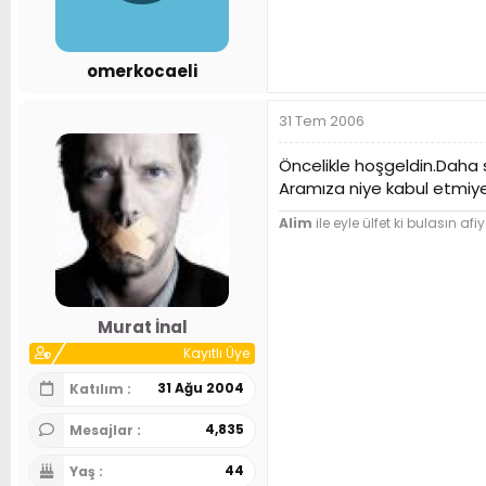
n
h
i
omerkocaeli
31 Tem 2006
Öncelikle hoşgeldin.Daha so
Aramıza niye kabul etmiye
Alim
ile eyle ülfet ki bulasın afiy
Murat İnal
Kayıtlı Üye
31 Ağu 2004
Katılım
4,835
Mesajlar
44
Yaş