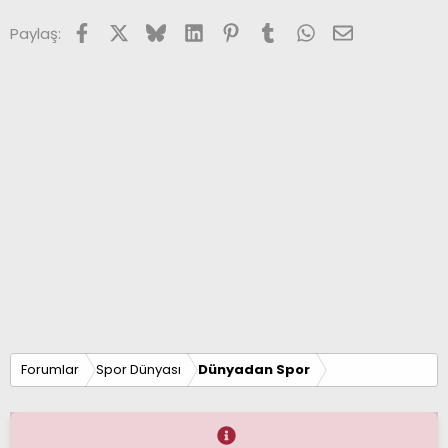
Facebook
X (Twitter)
Bluesky
LinkedIn
Pinterest
Tumblr
WhatsApp
E-posta
Paylaş:
Forumlar
Spor Dünyası
Dünyadan Spor