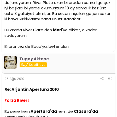
düşünüyorum. River Plate uzun bi aradan sonra lige çok
iyi başladı bi yerde okumuştum 18 ay sonra ilk kez üst
üste 3 galibiyet almışlar. Bu sezon inşallah geçen sezon
ki hayal kırıklıklarımı bana unutturacaklar.
Bu arada River Plate den
Mori
'ye dikkat, o kadar
söylüyorum.
Bi prantez de Boca'ya, beter olun.
Tugay Aktepe
Kayıtlı Üye
26 Ağu 2010
#2
Re: Arjantin Apertura 2010
Forza River !
Bu sene hem
Apertura'da
hem de
Clasura'da
şampiyonluk bekliyoruz.