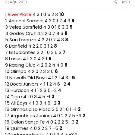
31 Ağu 2010
#20
1
River Plate
4 3 1 0 5 2 3
10
2 Arsenal Sarandi 4 3 0 1 7 4 3
9
3 Velez Sarsfield 4 3 0 1 6 3 3
9
4 Godoy Cruz 4 2 2 0 7 4 3
8
5 San Lorenzo 4 2 2 0 7 4 3
8
6 Banfield 4 2 2 0 3 1 2
8
7 Estudiantes 3 2 1 0 3 0 3
7
8 Lanus 4 1 3 0 4 3 1
6
9 Racing Club 4 2 0 2 4 4 0
6
10 Olimpo 4 2 0 2 3 3 0
6
11 Newells Old Boys 4 1 2 1 4 3 1
5
12 Boca Juniors 4 1 1 2 4 6 -2
4
13 Huracan 4 1 1 2 3 5 -2
4
14 Tigre 4 1 0 3 4 5 -1
3
15 All Boys 4 1 0 3 4 6 -2
3
16 Gimnasia La Plata 3 0 2 1 0 1 -1
2
17 Argentinos Juniors 4 0 2 2 2 5 -3
2
18 Colon Santa Fe 4 0 2 2 2 5 -3
2
19 Quilmes 4 0 2 2 2 7 -5
2
20 Independiente 4 0 1 3 4 7 -3
1