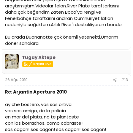
araştırmıştım.Videolar felan.River Plate taraftarlarını
daha çok beğendim.Zaten Boca'ya rengi ve
Fenerbahçe taraftarını andıran Cumhuriyet lafları
nedeniyle soğuktum.Artık River'ı destekliyorum bende.
Bu arada Buonanotte çok önemli yetenekti.Umarım
döner sahalara.
Tugay Aktepe
Kayıtlı Üye
26 Ağu 2010
#13
Re: Arjantin Apertura 2010
ay che bostero, vos sos ortiva
vos sos amigo, de la policía
en mar del plata, no te plantaste
con los borrachos, como cobraste!
sos cagon! sos cagon! sos cagon! sos cagon!