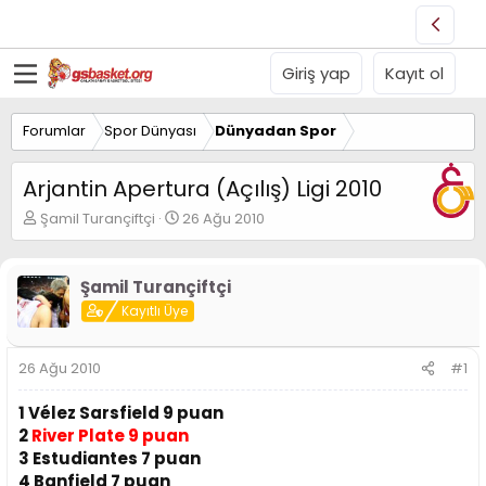
Giriş yap
Kayıt ol
Forumlar
Spor Dünyası
Dünyadan Spor
Arjantin Apertura (Açılış) Ligi 2010
K
B
Şamil Turançiftçi
26 Ağu 2010
o
a
n
ş
u
l
Şamil Turançiftçi
y
a
Kayıtlı Üye
u
n
B
g
a
ı
26 Ağu 2010
#1
ş
ç
l
t
1 Vélez Sarsfield 9 puan
a
a
t
r
2
River Plate 9 puan
a
i
3 Estudiantes 7 puan
n
h
4 Banfield 7 puan