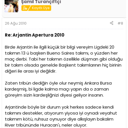
Şamil Turançiftçi
Kayıtlı Üye
26 Ağu 2010
#8
Re: Arjantin Apertura 2010
Birde Arjantin ile ilgili küçük bir bilgi vereyim Ligdeki 20
takımın 13 ü başken Bueno Saires takımı, o yüzden her
maç derbi. Tabi her takımın özellikle düşman gibi olduğu
bir takım olsada genelde Başkent takımlarının hiç birinin
diğeri ile arası iyi değildir.
Zaten tribün dediğin öyle olur neymiş Ankara Bursa
kardeşmiş, bi ligde kalma maçı yapın da o zaman
göreyim sizin kardeşliğnizi diyesi geliyor insanın.
Arjantinde böyle bir durum yok herkes sadece kendi
takımını destekler, atıyorum yiyosa iyi oynadı veyahut
takımım kötü, ruhsuz oynuyor diye alkışlayın bakalım
River tribününde Huracan'ı, neler oluyor.