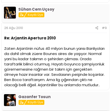
Sühan Cem Uçsoy
Kayıtlı Üye
26 Ağu 2010
#9
Re: Arjantin Apertura 2010
Zaten Arjantinin nüfus 40 milyon bunun yarısı Banliyoları
da dahil olmak züere Bounes aires de yaşıyor. Normal
yani bu kadar takımın o şehirden çıkması. Orada
taraftarlık bilinci oturmuş. Hayatı boyunca şampiyonluk
görememesine rağmen bir takım için gerçekten
ölmeye hazır insanlar var. Sevdasının peişinde koşanlar.
Ben Boca taraftarıyım. Ama lig çığırından çıktı ne
olacağı belli dğeil. Arjantinliler bu anlamda mutludur..
Gazanfer Tosun
Kayıtlı Üye