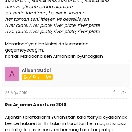
korkaksınız, korkaksınız, korkaksınız, korkaksınız
nereye gitseniz orada olanlarız
bu senin taraftarın, bu senin insanın
her zaman seni izleyen ve destekleyen
river plate, river plate, river plate, river plate
river plate, river plate, river plate, river plate
Maradona'ya olan kinimi de kusmadan
geçemeyeceğim.
Korkak Maradona sen Almanların oyuncağısın...
Alison Sudol
A
Kayıtlı Üye
26 Ağu 2010
#14
Re: Arjantin Apertura 2010
Arjantin taraftarlarını Yunanistan taraftarıyla kıyaslamak
bence hakarettir. Bir takımın taraftarı her maç istisnasız
mı full çeker, istisnasız mı her maç taraftar grafiği