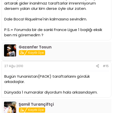
artarak gider inanılmaz taraftarlar imrenmiyorum
dersem yalan olur kim derse öyle olur zaten.
Dale Boca! Riquelme'nin kalmasına sevindim.
P.S.= Forumda bir de sanki France Ligue 1 başlığı eksik
ben mi göremedim ?
Gazanfer Tosun
Kayıtlı Üye
27 Ağu 2010
#15
Bugün Yunanistan(PAOK) taraftarlarını gördük
arkadaşlar.
Dünyada 1 numaralar diyordum hala arkasındayım.
Şamil Turançiftçi
Kayıtlı Üye