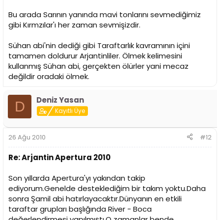
Bu arada Sarının yanında mavi tonlarını sevmediğimiz
gibi Kırmzılar'ı her zaman sevmişizdir.
Sühan abi'nin dediği gibi Taraftarlık kavramının içini
tamamen doldurur Arjantinliler. Ölmek kelimesini
kullanmış Sühan abi, gerçekten ölürler yani mecaz
değildir oradaki ölmek.
Deniz Yasan
D
Kayıtlı Üye
26 Ağu 2010
#12
Re: Arjantin Apertura 2010
Son yıllarda Apertura'yı yakından takip
ediyorum.Genelde desteklediğim bir takım yoktu.Daha
sonra Şamil abi hatırlayacaktır.Dünyanın en etkili
taraftar grupları başlığında River - Boca
değerlendirmesi yapılmıştı.O zamanlar bende