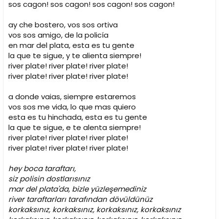
sos cagon! sos cagon! sos cagon! sos cagon!
ay che bostero, vos sos ortiva
vos sos amigo, de la policía
en mar del plata, esta es tu gente
la que te sigue, y te alienta siempre!
river plate! river plate! river plate!
river plate! river plate! river plate!
a donde vaias, siempre estaremos
vos sos me vida, lo que mas quiero
esta es tu hinchada, esta es tu gente
la que te sigue, e te alenta siempre!
river plate! river plate! river plate!
river plate! river plate! river plate!
hey boca taraftarı,
siz polisin dostlarısınız
mar del plata'da, bizle yüzleşemediniz
river taraftarları tarafından dövüldünüz
korkaksınız, korkaksınız, korkaksınız, korkaksınız