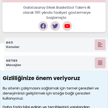
Galatasaray Erkek Basketbol Takımı ilk
olarak 1911 yılında faaliyet göstermeye
başlamıştır.
8411
Konular
687193
Mesajlar
Gizliliğinize önem veriyoruz
7388
Kullanıcılar
Bu sitenin çalışmasını sağlamak için temel
çerezleri
ve
deneyiminizi geliştirmek için isteğe bağlı çerezleri
borabekirogluu
kullanıyoruz.
Son üye
Daha fazla bilgi edinin ve tercihlerinizi yapılandırın