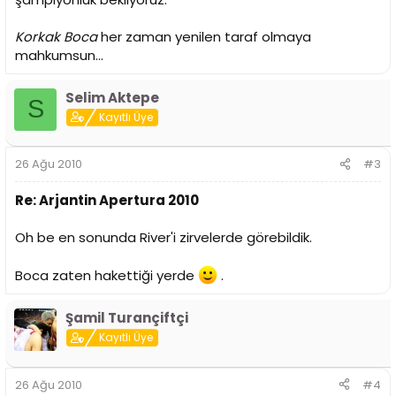
Korkak Boca
her zaman yenilen taraf olmaya
mahkumsun...
Selim Aktepe
S
Kayıtlı Üye
26 Ağu 2010
#3
Re: Arjantin Apertura 2010
Oh be en sonunda River'i zirvelerde görebildik.
Boca zaten hakettiği yerde
.
Şamil Turançiftçi
Kayıtlı Üye
26 Ağu 2010
#4