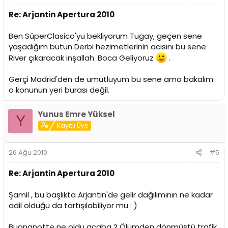
Re: Arjantin Apertura 2010
Ben SüperClasico'yu bekliyorum Tugay, geçen sene
yaşadığım bütün Derbi hezimetlerinin acısını bu sene
River çıkaracak inşallah. Boca Geliyoruz
.
Gerçi Madrid'den de umutluyum bu sene ama bakalım
o konunun yeri burası değil.
Yunus Emre Yüksel
Y
Kayıtlı Üye
26 Ağu 2010
#5
Re: Arjantin Apertura 2010
Şamil , bu başlıkta Arjantin'de gelir dağılımının ne kadar
adil olduğu da tartışılabiliyor mu : )
Buonanotte ne oldu acaba ? Ölümden dönmüştü trafik