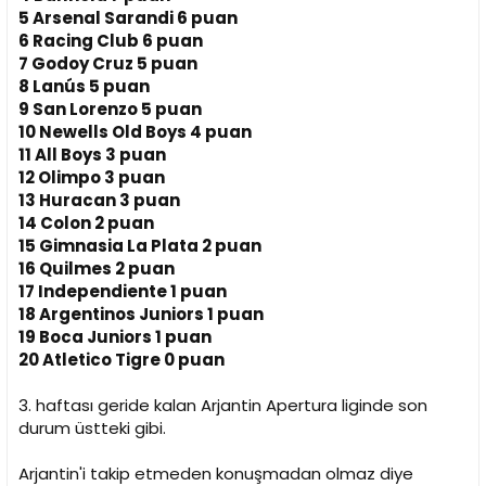
i
5 Arsenal Sarandi 6 puan
6 Racing Club 6 puan
7 Godoy Cruz 5 puan
8 Lanús 5 puan
9 San Lorenzo 5 puan
10 Newells Old Boys 4 puan
11 All Boys 3 puan
12 Olimpo 3 puan
13 Huracan 3 puan
14 Colon 2 puan
15 Gimnasia La Plata 2 puan
16 Quilmes 2 puan
17 Independiente 1 puan
18 Argentinos Juniors 1 puan
19 Boca Juniors 1 puan
20 Atletico Tigre 0 puan
3. haftası geride kalan Arjantin Apertura liginde son
durum üstteki gibi.
Arjantin'i takip etmeden konuşmadan olmaz diye