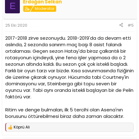
Erdoğan Selkan
k
E
i
Moderator
l
e
r
25 Eki 2020
#5
:
2017-2018 zirve sezonuydu. 2018-2019'da da devam etti
aslında, 2 sezonda sanırım maç başı 8 asist falandı
ortalaması. Geçen sezon Hatay'da biraz çalkantılı bir
rotasyonun içindeydi, yine fena işler yapmasa da o 2
sezonun altında kaldı. Bu sezon çok çok istekli başladı.
Farklı bir oyun tarzı var bizde. Kısa savunmasında fiziğinin
de üzerine çıkarak oynuyor. Hücumda tabi Courtney'in
dominasyonu var, Steinberga gibi topu seven bir
oyuncu var. Tabi aynı oranda istekli başlayan bir de Pelin
faktörü var.
Ritim ve denge bulmaları, ilk 5 tercihi olan Asena'nın
borusunu öttürebilmesi biraz daha zaman alacaktır.
Köprü Ali
T
e
p