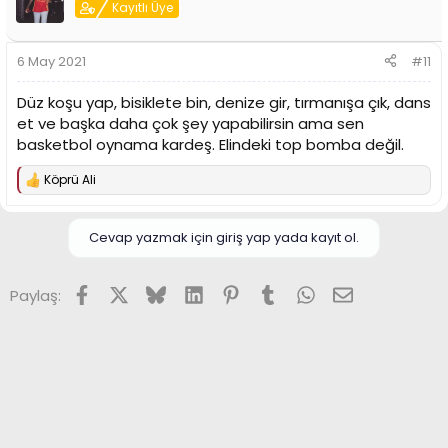
Kayıtlı Üye
6 May 2021
#11
Düz koşu yap, bisiklete bin, denize gir, tırmanışa çık, dans
et ve başka daha çok şey yapabilirsin ama sen
basketbol oynama kardeş. Elindeki top bomba değil.
Köprü Ali
T
e
p
k
Cevap yazmak için giriş yap yada kayıt ol.
i
l
e
Facebook
X (Twitter)
Bluesky
LinkedIn
Pinterest
Tumblr
WhatsApp
E-posta
Paylaş:
r
: