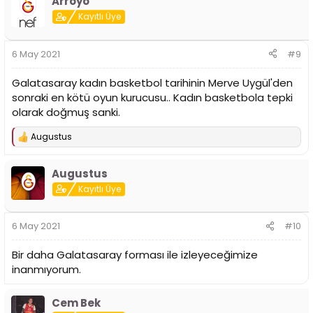
Arroyo
k
i
Kayıtlı Üye
l
e
r
6 May 2021
#9
:
Galatasaray kadın basketbol tarihinin Merve Uygül'den
sonraki en kötü oyun kurucusu.. Kadın basketbola tepki
olarak doğmuş sanki.
Augustus
T
e
p
Augustus
k
i
Kayıtlı Üye
l
e
r
6 May 2021
#10
:
Bir daha Galatasaray forması ile izleyeceğimize
inanmıyorum.
Cem Bek