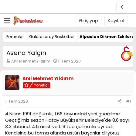
Giriş yap
Kayıt ol
Forumlar
Galatasaray Basketbol
Alpaslan Dikmen Eskilerd
Asena Yalçın
K
B
Anıl Mehmet Yıldırım
11 Tem 2020
o
a
n
ş
u
l
Anıl Mehmet Yıldırım
y
a
Yönetici
u
n
B
g
a
ı
11 Tem 2020
#1
ş
ç
l
t
4 Nisan 1991 doğumlu, 1.66 boyundaki yeni guardımız.
a
a
Geçtiğimiz sezon Hatay Büyükşehir Belediye'de 8.6 sayı,
t
r
3.3 ribaund, 4.5 asist ve 0.9 top çalma ile oynadı.
a
i
n
h
Kendisine bu forma altında üstün başarılar diliyoruz.