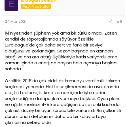
Erdoğan Selkan
E
Moderator
24 Mar 2021
#8
İyi niyetinden şüphem yok ama bir türlü olmadı. Zaten
kendisi de röportajlarında söylüyor özellikle
Euroleague'de çok daha sert ve farklı bir seviye
olduğunu ve zorlandığını. Sezon başında en azından
isteği ve ara ara attığı üçlükleriyle katkı veriyordu ama
zaman içinde o enerji de başına bela açmaya başladı
sahada.
Özellikle 2018'de çok ciddi bir kamuoyu vardı milli takıma
seçilmesi yönünde. Hatta seçilmemesi de aynı oranda
eleştiri toplamıştı. Ama zaman içinde işte neden
seçilmediğine dair ipuçları vermeye başladı. Oyun planı
ve ağırlık merkezi 4-5 kere değişen bu sezonki kadroda
çok üst düzey bir oyun kurucu bile zorlanırdı. Bu çalkantılı
durum onun defolarının daha da bir kolay ortaya
çıkmasına sebep oldu.