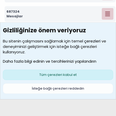
687324
Mesajlar
Gizliliğinize önem veriyoruz
7390
Kullanıcılar
Bu sitenin çalışmasını sağlamak için temel
çerezleri
ve
deneyiminizi geliştirmek için isteğe bağlı çerezleri
MosesBrownHayranı
kullanıyoruz.
Son üye
Daha fazla bilgi edinin ve tercihlerinizi yapılandırın
Bize ulaşın
Şartlar ve kurallar
Gizlilik politikası
Çerezler
Yardım
Ana sayfa
R
Tüm çerezleri kabul et
S
S
Galatasaray Basketbol | GS Basket Taraftar Platformu
İsteğe bağlı çerezleri reddedin
®
Community platform by XenForo
© 2010-2026 XenForo Ltd.
XenForo Türkçe 🇹🇷 Destek Forumu –
XenWp.Com