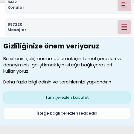
8412
Konular
687220
Mesajlar
Gizliliğinize önem veriyoruz
7388
Kullanıcılar
Bu sitenin çalışmasını sağlamak için temel
çerezleri
ve
deneyiminizi geliştirmek için isteğe bağlı çerezleri
borabekirogluu
kullanıyoruz.
Son üye
Daha fazla bilgi edinin ve tercihlerinizi yapılandırın
Bize ulaşın
Şartlar ve kurallar
Gizlilik politikası
Çerezler
Yardım
Ana sayfa
R
Tüm çerezleri kabul et
S
S
Galatasaray Basketbol | GS Basket Taraftar Platformu
İsteğe bağlı çerezleri reddedin
®
Community platform by XenForo
© 2010-2026 XenForo Ltd.
XenForo Türkçe 🇹🇷 Destek Forumu –
XenWp.Com