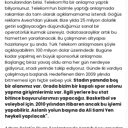
i
konularından birisi. Telekom?la bir anlaşma yaptık
biliyorsunuz. Telekom?un bizimle yaptığı anlaşmada
rakamları da tam olarak açıklamamamız istendi. Göğüs
reklamı Avea?dan yüksek. Bize yılda 25 milyon dolarlık
getiri sağlayacağını düşündüğümüz sanal bir
operatörlük kurmak üzereyiz. Galatasaraylılar artık bu
hizmetten yararlanacak. Bu çalışmanın altyapısı
hazırlanıyor şu anda. Türk Telekom anlaşmasını şöyle
açıklayabilirim. 100 milyon dolar üzerindedir. Bugüne
kadar yapılmış en büyük sponsorluk anlaşması.
Başlangıç biraz yavaş oldu ama her gün nerdeyse
gidiyoruz, stadı yerinde takip ediyoruz. Günde iki vardiya
çalışılmaya başlandı. Hedeflenen Ekim 2009 yılında
bitmemesi için hiçbir sebep yok.
Stadın yanında boş
bir alanımız var. Orada bizim bir kapalı spor salonu
yapma girişimlerimiz var. İlgili yerlere bu stat
bitince başvurularımızı yapacağız. Basketbol ve
voleybol için. 2010 yılından itibaren ancak bu işlemi
yapabiliriz. Aslanlı yolun başına da Ali Sami Yen
heykeli yapılacak".