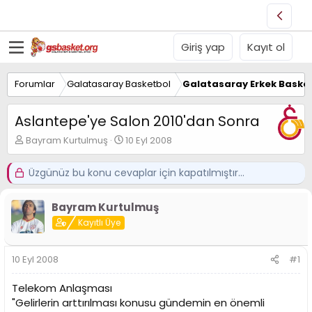
Giriş yap
Kayıt ol
Forumlar
Galatasaray Basketbol
Galatasaray Erkek Basket
Aslantepe'ye Salon 2010'dan Sonra
K
B
Bayram Kurtulmuş
10 Eyl 2008
o
a
n
ş
Üzgünüz bu konu cevaplar için kapatılmıştır...
u
l
y
a
u
n
Bayram Kurtulmuş
B
g
Kayıtlı Üye
a
ı
ş
ç
l
t
10 Eyl 2008
#1
a
a
t
r
Telekom Anlaşması
a
i
"Gelirlerin arttırılması konusu gündemin en önemli
n
h