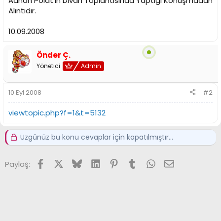
Adnan Polat'ın Divan Toplantısında Yaptığı Konuşmadan
Alıntıdır.
10.09.2008
Önder Ç.
Yönetici
Admin
10 Eyl 2008
#2
viewtopic.php?f=1&t=5132
Üzgünüz bu konu cevaplar için kapatılmıştır...
Facebook
X (Twitter)
Bluesky
LinkedIn
Pinterest
Tumblr
WhatsApp
E-posta
Paylaş: