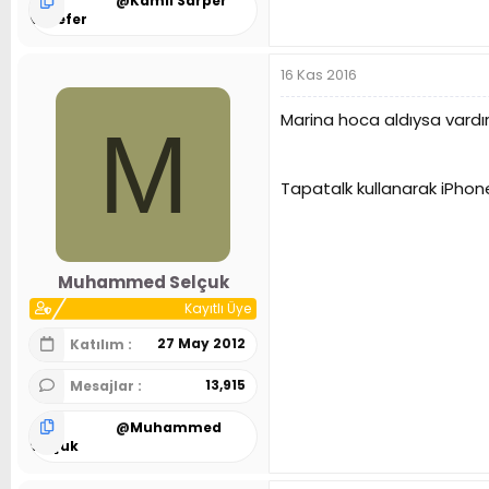
@
Kamil Sarper
Özsefer
16 Kas 2016
Marina hoca aldıysa vardır b
M
Tapatalk kullanarak iPhone
Muhammed Selçuk
Kayıtlı Üye
27 May 2012
Katılım
13,915
Mesajlar
@
Muhammed
Selçuk