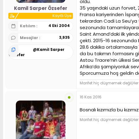
oldu.
n
h
35 yaşındaki uzun forvet, 
Kamil Sarper Özsefer
i
Fransa kariyerinden İspan
Kayıtlı Üye
tekrardan Cadi La Seu’ya t
4 Eki 2004
Katılım
sezonunda tamamlayarak 20
Saint Amand’daki ilk yılın
3,935
Mesajlar
çekti. 2015-16 sezonunda 
28.6 dakika ortalamasıyla
@
Kamil Sarper
da bu takımın formasını gi
Özsefer
Astou Traore’nin ülkesi Sen
Afrika’da şampiyonluk sevi
Sporcumuza hoş geldin der, 
Marifet hiç düşmemek değil,Her
16 Kas 2016
Bosnalı kızımızla bu kızımı
Marifet hiç düşmemek değil,Her