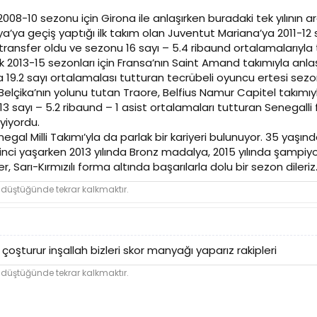
2008-10 sezonu için Girona ile anlaşırken buradaki tek yılının 
ya’ya geçiş yaptığı ilk takım olan Juventut Mariana’ya 2011-1
ransfer oldu ve sezonu 16 sayı – 5.4 ribaund ortalamalarıyla t
13-15 sezonları için Fransa’nın Saint Amand takımıyla anlaş
da 19.2 sayı ortalamalası tutturan tecrübeli oyuncu ertesi sezo
Belçika’nın yolunu tutan Traore, Belfius Namur Capitel takım
 13 sayı – 5.2 ribaund – 1 asist ortalamaları tutturan Senega
yiyordu.
egal Milli Takımı’yla da parlak bir kariyeri bulunuyor. 35 yaşınd
nci yaşarken 2013 yılında Bronz madalya, 2015 yılında şampiyo
Sarı-Kırmızılı forma altında başarılarla dolu bir sezon dileriz
 düştüğünde tekrar kalkmaktır.
z çoşturur inşallah bizleri skor manyağı yaparız rakipleri
 düştüğünde tekrar kalkmaktır.