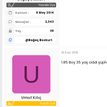
Yasaklı Üye
8 May 2014
Katılım
2,343
Mesajlar
38
Yaş
@
Boğaç Bozkurt
16 Kas 2016
1.85 Boy 35 yaş ciddi şüph
U
Umut Kılıç
Kayıtlı Üye