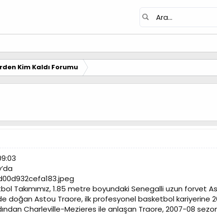
erden Kim Kaldı Forumu
09:03
y’da
ol Takımımız, 1.85 metre boyundaki Senegalli uzun forvet Ast
’de doğan Astou Traore, ilk profesyonel basketbol kariyerin
 ardından Charleville-Mezieres ile anlaşan Traore, 2007-08 se