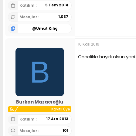
5 Tem 2014
Katılım
1,037
Mesajlar
@
Umut Kılıç
16 Kas 2016
Öncelikle hayırlı olsun ye
B
Burkan Mazacıoğlu
Kayıtlı Üye
17 Ara 2013
Katılım
101
Mesajlar