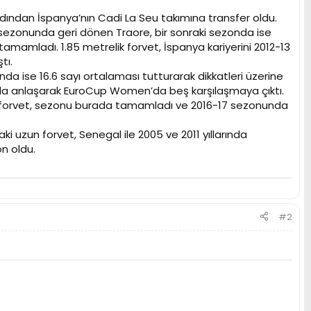
ardından İspanya’nın Cadi La Seu takımına transfer oldu.
2 sezonunda geri dönen Traore, bir sonraki sezonda ise
amamladı. 1.85 metrelik forvet, İspanya kariyerini 2012-13
tı.
nda ise 16.6 sayı ortalaması tutturarak dikkatleri üzerine
ıyla anlaşarak EuroCup Women’da beş karşılaşmaya çıktı.
lli forvet, sezonu burada tamamladı ve 2016-17 sezonunda
aki uzun forvet, Senegal ile 2005 ve 2011 yıllarında
n oldu.
.
#2