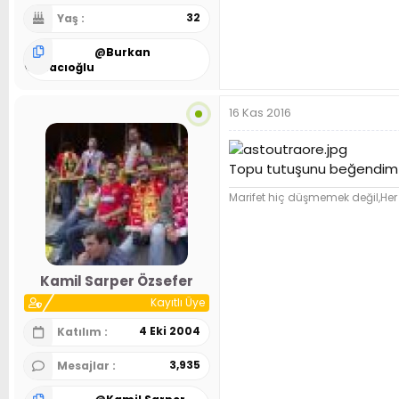
32
Yaş
@
Burkan
Mazacıoğlu
16 Kas 2016
Topu tutuşunu beğendi
Marifet hiç düşmemek değil,Her
Kamil Sarper Özsefer
Kayıtlı Üye
4 Eki 2004
Katılım
3,935
Mesajlar