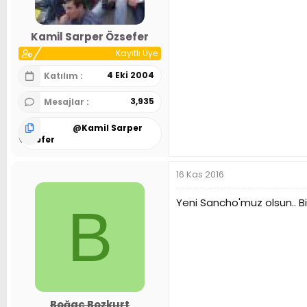
Kamil Sarper Özsefer
Kayıtlı Üye
4 Eki 2004
Katılım
3,935
Mesajlar
@
Kamil Sarper
Özsefer
16 Kas 2016
Yeni Sancho'muz olsun.. Bir
B
Boğaç Bozkurt