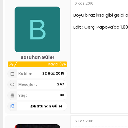
16 Kas 2016
Boyu biraz kısa gibi geldi 
B
Edit : Gerçi Papova'da 1,88
Batuhan Güler
Kayıtlı Üye
22 Haz 2015
Katılım
247
Mesajlar
33
Yaş
@
Batuhan Güler
16 Kas 2016