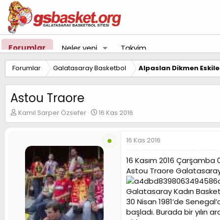
Forumlar
Neler yeni
Takvim
Forumlar
Galatasaray Basketbol
Alpaslan Dikmen Eskil
Astou Traore
K
B
Kamil Sarper Özsefer
16 Kas 2016
o
a
n
ş
u
l
16 Kas 2016
y
a
u
n
16 Kasım 2016 Çarşamba 
B
g
Astou Traore Galatasara
a
ı
ş
ç
Galatasaray Kadın Basketb
l
t
a
a
30 Nisan 1981’de Senegal
t
r
başladı. Burada bir yılın
a
i