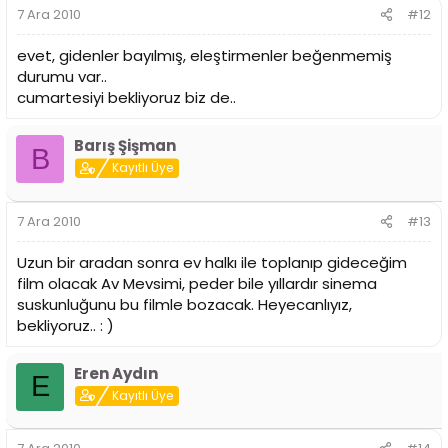
7 Ara 2010
#12
evet, gidenler bayılmış, eleştirmenler beğenmemiş
durumu var..
cumartesiyi bekliyoruz biz de..
Barış Şişman
B
Kayıtlı Üye
7 Ara 2010
#13
Uzun bir aradan sonra ev halkı ile toplanıp gideceğim
film olacak Av Mevsimi, peder bile yıllardır sinema
suskunluğunu bu filmle bozacak. Heyecanlıyız,
bekliyoruz.. : )
Eren Aydın
E
Kayıtlı Üye