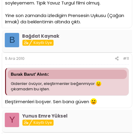
soyleyemem. Tipik Yavuz Turgul filmi olmuş.
Yine son zamanda izledigim Prensesin Uykusu (Çağan
Irmak) da beklentimin altında çıktı.
Bağdat Kaynak
B
Kayıtlı Üye
5 Ara 2010
#11
Burak Barut' Alıntı:
Gidenler övüyor, eleştirmenler beğenmiyor
çıkamadım bu işten.
Eleştirmenleri boşver. Sen bana güven
Yunus Emre Yüksel
Y
Kayıtlı Üye