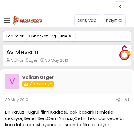
Giriş yap
Kayıt ol
Forumlar
GSbasket.Org
Mola
Av Mevsimi
K
B
Volkan Özger
30 May 2010
o
a
n
ş
u
l
Volkan Özger
V
y
a
Kayıtlı Üye
u
n
B
g
a
ı
30 May 2010
#1
ş
ç
l
t
Bir Yavuz Tugrul filmi.Kadrosu cok basarılı isimlerle
a
a
cekiliyor,Sener Sen,Cem Yılmaz,Cetin tekindor vede bir
t
r
kac daha cok iyi oyuncu ile suanda film cekiliyor .
a
i
n
h