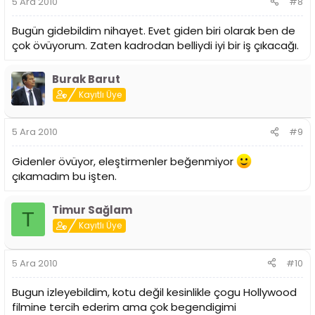
5 Ara 2010
#8
Bugün gidebildim nihayet. Evet giden biri olarak ben de
çok övüyorum. Zaten kadrodan belliydi iyi bir iş çıkacağı.
Burak Barut
Kayıtlı Üye
5 Ara 2010
#9
Gidenler övüyor, eleştirmenler beğenmiyor
çıkamadım bu işten.
Timur Sağlam
T
Kayıtlı Üye
5 Ara 2010
#10
Bugun izleyebildim, kotu değil kesinlikle çogu Hollywood
filmine tercih ederim ama çok begendigimi