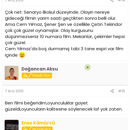
7 Ara 2010
#14
Çok net: Senaryo ilkokul düzeyinde. Olayın nereye
gideceği filmin yarım saati geçtikten sonra belli olur.
Ama Cem Yılmaz, Şener Şen ve özellikle Çetin Tekindor
çok çok güzel oynamışlar. Olay kurgusunu
düşünmezseniz 10 numara film. Mekanlar, çekimler hepsi
çok güzel.
Cem Yılmaz'da boş durmamış tabi 3 tane espri var film
içinde
Doğancan Aksu
Kayıtlı Üye
7 Ara 2010
#15
Ben filmi beğendim,oyunculuklar gayet
güzeldi,oyuncuların kalitesine söylenecek laf yok zaten.
Enes Kömürcü
Moderator