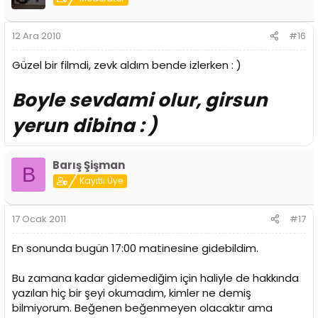
12 Ara 2010
#16
Güzel bir filmdi, zevk aldım bende izlerken : )
Boyle sevdami olur, girsun
yerun dibina : )
Barış Şişman
B
Kayıtlı Üye
17 Ocak 2011
#17
En sonunda bugün 17:00 matinesine gidebildim.
Bu zamana kadar gidemediğim için haliyle de hakkında
yazılan hiç bir şeyi okumadım, kimler ne demiş
bilmiyorum. Beğenen beğenmeyen olacaktır ama