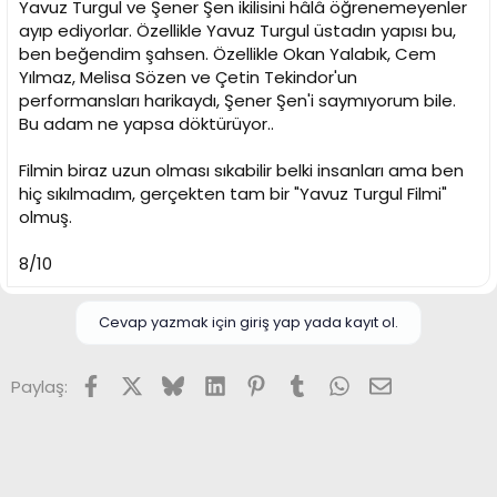
Yavuz Turgul ve Şener Şen ikilisini hâlâ öğrenemeyenler
ayıp ediyorlar. Özellikle Yavuz Turgul üstadın yapısı bu,
ben beğendim şahsen. Özellikle Okan Yalabık, Cem
Yılmaz, Melisa Sözen ve Çetin Tekindor'un
performansları harikaydı, Şener Şen'i saymıyorum bile.
Bu adam ne yapsa döktürüyor..
Filmin biraz uzun olması sıkabilir belki insanları ama ben
hiç sıkılmadım, gerçekten tam bir "Yavuz Turgul Filmi"
olmuş.
8/10
Cevap yazmak için giriş yap yada kayıt ol.
Facebook
X (Twitter)
Bluesky
LinkedIn
Pinterest
Tumblr
WhatsApp
E-posta
Paylaş: