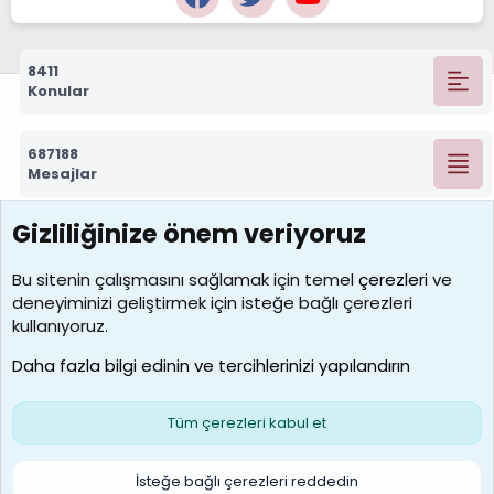
8411
Konular
687188
Mesajlar
Gizliliğinize önem veriyoruz
7388
Kullanıcılar
Bu sitenin çalışmasını sağlamak için temel
çerezleri
ve
deneyiminizi geliştirmek için isteğe bağlı çerezleri
borabekirogluu
kullanıyoruz.
Son üye
Daha fazla bilgi edinin ve tercihlerinizi yapılandırın
Bize ulaşın
Şartlar ve kurallar
Gizlilik politikası
Çerezler
Yardım
Ana sayfa
R
Tüm çerezleri kabul et
S
S
Galatasaray Basketbol | GS Basket Taraftar Platformu
İsteğe bağlı çerezleri reddedin