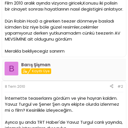
i
Film 2010 aralık ayında vizyona giricek,Konusu iki polisin
bir cinayet sonrası hayatlarının nasıl degistigini anlatıyor.
Dün Robin HooD a girerken teezer dönmeye basladı
icimden biz niye böle güzel resimler,cekimler
yapamıyoruz derken yutkunamadım cünkü teezerin AV
MEVSİMİNE ait oldugunu gördüm
Merakla bekliyecegiz sanırım
Barış Şişman
B
Kayıtlı Üye
8 Tem 2010
#2
İnternette teaserlarını gördüm ve yine hayran kaldım.
Yavuz Turgul ve Şener Şen aynı ekipte olurda izlenmez
mi o film? Kesinlikle izleyeceğim..
Ayrıca şu anda TRT Haber'de Yavuz Turgul canlı yayında,