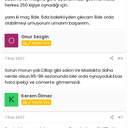
herkes 250 kişiye oynadığı için..
yarın ki maç 8de. 6da bakırköyden çıkıcam 8de orda
olabilmeyi umuyorum umarım başarırım..
Onur Sezgin
O
Kayıtlı Üye
7 Kas 2007
#6
Sorun morun yok.Cillop gibi salon.Ve Maslakta daha
nerde olsun.95-96 sezonunda bile orda oynuyoduk.Esas
hata ipekçi ve cömerte gitmemizdi.
Kerem Ölmez
K
Kayıtlı Üye
7 Kas 2007
#7