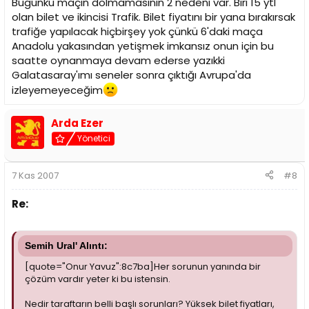
Bugünkü maçın dolmamasının 2 nedeni var. Biri 15 ytl
olan bilet ve ikincisi Trafik. Bilet fiyatını bir yana bırakırsak
trafiğe yapılacak hiçbirşey yok çünkü 6'daki maça
Anadolu yakasından yetişmek imkansız onun için bu
saatte oynanmaya devam ederse yazıkki
Galatasaray'ımı seneler sonra çıktığı Avrupa'da
izleyemeyeceğim
Arda Ezer
Yönetici
7 Kas 2007
#8
Re:
Semih Ural' Alıntı:
[quote="Onur Yavuz":8c7ba]Her sorunun yanında bir
çözüm vardır yeter ki bu istensin.
Nedir taraftarın belli başlı sorunları? Yüksek bilet fiyatları,