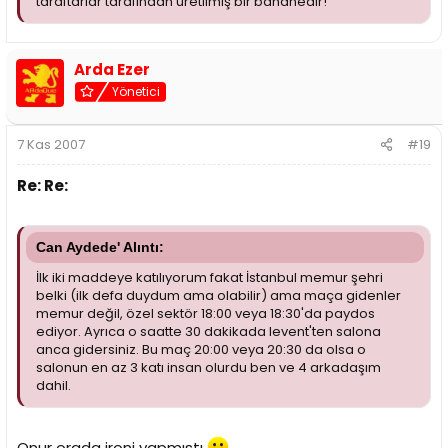
taraftarlar tarafından üretilmiş bir bahanedir!
Arda Ezer
Yönetici
7 Kas 2007
#19
Re: Re:
Can Aydede' Alıntı:
İlk iki maddeye katılıyorum fakat İstanbul memur şehri
belki (ilk defa duydum ama olabilir) ama maça gidenler
memur değil, özel sektör 18:00 veya 18:30'da paydos
ediyor. Ayrıca o saatte 30 dakikada levent'ten salona
anca gidersiniz. Bu maç 20:00 veya 20:30 da olsa o
salonun en az 3 katı insan olurdu ben ve 4 arkadaşım
dahil.
Onur orada ironi yapmıstı