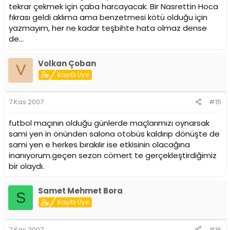
tekrar çekmek için çaba harcayacak. Bir Nasrettin Hoca
fıkrası geldi aklıma ama benzetmesi kötü olduğu için
yazmayım, her ne kadar teşbihte hata olmaz dense
de...
Volkan Çoban
V
Kayıtlı Üye
7 Kas 2007
#15
futbol maçının olduğu günlerde maçlarımızı oynarsak
sami yen in önünden salona otobüs kaldırıp dönüşte de
sami yen e herkes bırakılır ise etkisinin olacağına
inanıyorum.geçen sezon cömert te gerçekleştirdiğimiz
bir olaydı.
Samet Mehmet Bora
S
Kayıtlı Üye
7 Kas 2007
#16