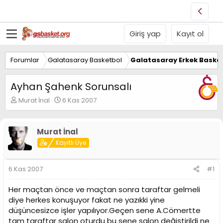
Giriş yap
Kayıt ol
Forumlar
Galatasaray Basketbol
Galatasaray Erkek Basket
Ayhan Şahenk Sorunsalı
K
B
Murat İnal
6 Kas 2007
o
a
n
ş
u
l
Murat İnal
y
a
Kayıtlı Üye
u
n
B
g
a
ı
6 Kas 2007
#1
ş
ç
l
t
Her maçtan önce ve maçtan sonra taraftar gelmeli
a
a
t
r
diye herkes konuşuyor fakat ne yazıkki yine
a
i
düşüncesizce işler yapılıyor.Geçen sene A.Cömertte
n
h
tam taraftar salon oturdu bu sene salon değiştirildi ne