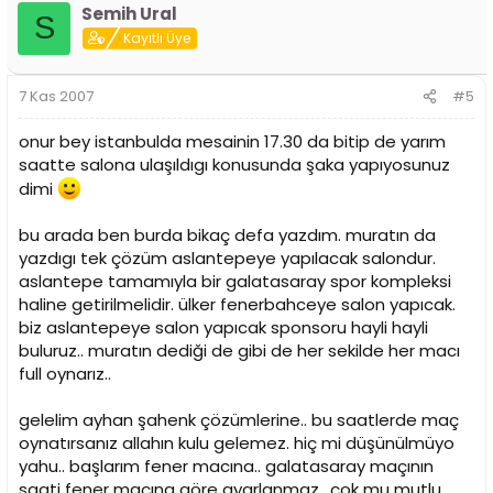
Semih Ural
S
Kayıtlı Üye
7 Kas 2007
#5
onur bey istanbulda mesainin 17.30 da bitip de yarım
saatte salona ulaşıldıgı konusunda şaka yapıyosunuz
dimi
bu arada ben burda bikaç defa yazdım. muratın da
yazdıgı tek çözüm aslantepeye yapılacak salondur.
aslantepe tamamıyla bir galatasaray spor kompleksi
haline getirilmelidir. ülker fenerbahceye salon yapıcak.
biz aslantepeye salon yapıcak sponsoru hayli hayli
buluruz.. muratın dediği de gibi de her sekilde her macı
full oynarız..
gelelim ayhan şahenk çözümlerine.. bu saatlerde maç
oynatırsanız allahın kulu gelemez. hiç mi düşünülmüyo
yahu.. başlarım fener macına.. galatasaray maçının
saati fener maçına göre ayarlanmaz.. çok mu mutlu