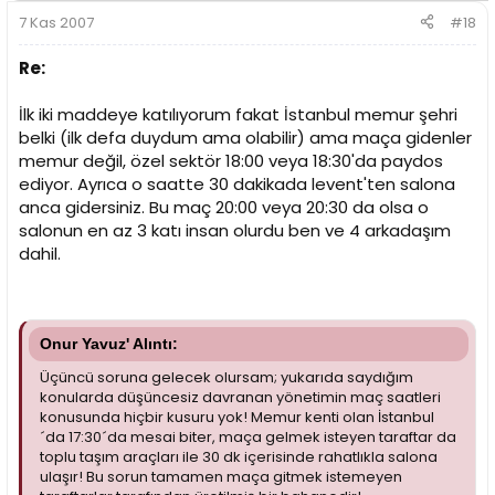
7 Kas 2007
#18
Re:
İlk iki maddeye katılıyorum fakat İstanbul memur şehri
belki (ilk defa duydum ama olabilir) ama maça gidenler
memur değil, özel sektör 18:00 veya 18:30'da paydos
ediyor. Ayrıca o saatte 30 dakikada levent'ten salona
anca gidersiniz. Bu maç 20:00 veya 20:30 da olsa o
salonun en az 3 katı insan olurdu ben ve 4 arkadaşım
dahil.
Onur Yavuz' Alıntı:
Üçüncü soruna gelecek olursam; yukarıda saydığım
konularda düşüncesiz davranan yönetimin maç saatleri
konusunda hiçbir kusuru yok! Memur kenti olan İstanbul
´da 17:30´da mesai biter, maça gelmek isteyen taraftar da
toplu taşım araçları ile 30 dk içerisinde rahatlıkla salona
ulaşır! Bu sorun tamamen maça gitmek istemeyen