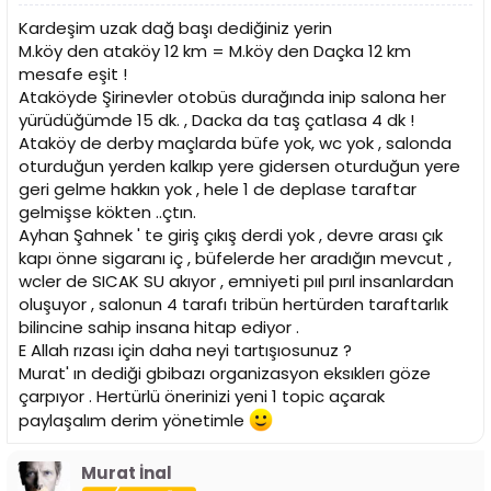
Kardeşim uzak dağ başı dediğiniz yerin
M.köy den ataköy 12 km = M.köy den Daçka 12 km
mesafe eşit !
Ataköyde Şirinevler otobüs durağında inip salona her
yürüdüğümde 15 dk. , Dacka da taş çatlasa 4 dk !
Ataköy de derby maçlarda büfe yok, wc yok , salonda
oturduğun yerden kalkıp yere gidersen oturduğun yere
geri gelme hakkın yok , hele 1 de deplase taraftar
gelmişse kökten ..çtın.
Ayhan Şahnek ' te giriş çıkış derdi yok , devre arası çık
kapı önne sigaranı iç , büfelerde her aradığın mevcut ,
wcler de SICAK SU akıyor , emniyeti pııl pırıl insanlardan
oluşuyor , salonun 4 tarafı tribün hertürden taraftarlık
bilincine sahip insana hitap ediyor .
E Allah rızası için daha neyi tartışıosunuz ?
Murat' ın dediği gbibazı organizasyon eksıklerı göze
çarpıyor . Hertürlü önerinizi yeni 1 topic açarak
paylaşalım derim yönetimle
Murat İnal