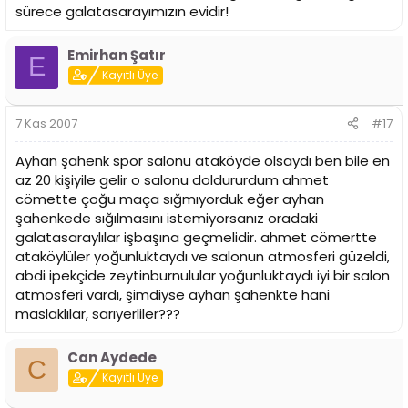
sürece galatasarayımızın evidir!
Emirhan Şatır
E
Kayıtlı Üye
7 Kas 2007
#17
Ayhan şahenk spor salonu ataköyde olsaydı ben bile en
az 20 kişiyile gelir o salonu doldururdum ahmet
cömette çoğu maça sığmıyorduk eğer ayhan
şahenkede sığılmasını istemiyorsanız oradaki
galatasaraylılar işbaşına geçmelidir. ahmet cömertte
ataköylüler yoğunluktaydı ve salonun atmosferi güzeldi,
abdi ipekçide zeytinburnulular yoğunluktaydı iyi bir salon
atmosferi vardı, şimdiyse ayhan şahenkte hani
maslaklılar, sarıyerliler???
Can Aydede
C
Kayıtlı Üye