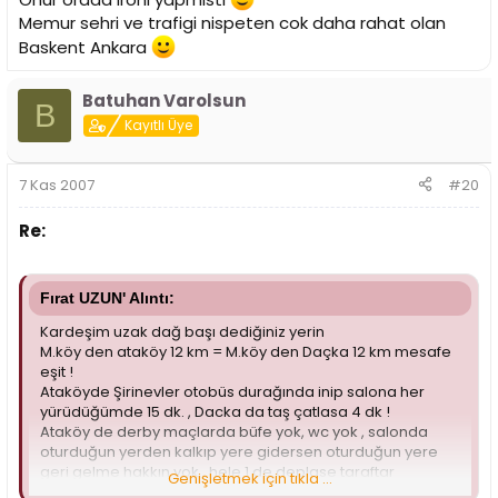
Memur sehri ve trafigi nispeten cok daha rahat olan
Baskent Ankara
Batuhan Varolsun
B
Kayıtlı Üye
7 Kas 2007
#20
Re:
Fırat UZUN' Alıntı:
Kardeşim uzak dağ başı dediğiniz yerin
M.köy den ataköy 12 km = M.köy den Daçka 12 km mesafe
eşit !
Ataköyde Şirinevler otobüs durağında inip salona her
yürüdüğümde 15 dk. , Dacka da taş çatlasa 4 dk !
Ataköy de derby maçlarda büfe yok, wc yok , salonda
oturduğun yerden kalkıp yere gidersen oturduğun yere
geri gelme hakkın yok , hele 1 de deplase taraftar
Genişletmek için tıkla ...
gelmişse kökten ..çtın.