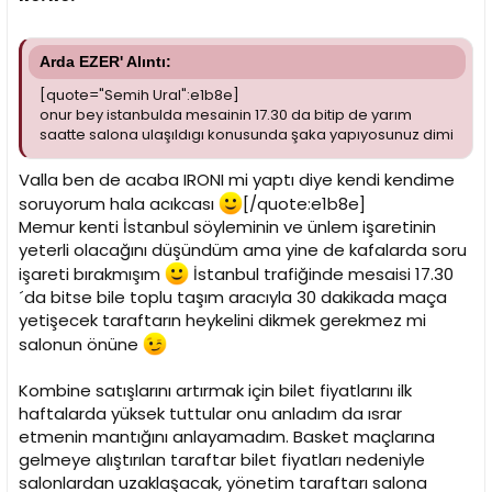
Arda EZER' Alıntı:
[quote="Semih Ural":e1b8e]
onur bey istanbulda mesainin 17.30 da bitip de yarım
saatte salona ulaşıldıgı konusunda şaka yapıyosunuz dimi
Valla ben de acaba IRONI mi yaptı diye kendi kendime
soruyorum hala acıkcası
[/quote:e1b8e]
Memur kenti İstanbul söyleminin ve ünlem işaretinin
yeterli olacağını düşündüm ama yine de kafalarda soru
işareti bırakmışım
İstanbul trafiğinde mesaisi 17.30
´da bitse bile toplu taşım aracıyla 30 dakikada maça
yetişecek taraftarın heykelini dikmek gerekmez mi
salonun önüne
Kombine satışlarını artırmak için bilet fiyatlarını ilk
haftalarda yüksek tuttular onu anladım da ısrar
etmenin mantığını anlayamadım. Basket maçlarına
gelmeye alıştırılan taraftar bilet fiyatları nedeniyle
salonlardan uzaklaşacak, yönetim taraftarı salona