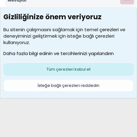
Mesajlar
Gizliliğinize önem veriyoruz
7388
Kullanıcılar
Bu sitenin çalışmasını sağlamak için temel
çerezleri
ve
deneyiminizi geliştirmek için isteğe bağlı çerezleri
borabekirogluu
kullanıyoruz.
Son üye
Daha fazla bilgi edinin ve tercihlerinizi yapılandırın
Bize ulaşın
Şartlar ve kurallar
Gizlilik politikası
Çerezler
Yardım
Ana sayfa
R
Tüm çerezleri kabul et
S
S
Galatasaray Basketbol | GS Basket Taraftar Platformu
İsteğe bağlı çerezleri reddedin
®
Community platform by XenForo
© 2010-2026 XenForo Ltd.
XenForo Türkçe 🇹🇷 Destek Forumu –
XenWp.Com