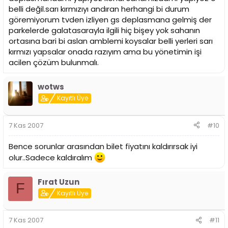
belli değil.sarı kırmızıyı andıran herhangi bi durum
göremiyorum tvden izliyen gs deplasmana gelmiş der
parkelerde galatasarayla ilgili hiç bişey yok sahanın
ortasına bari bi aslan amblemi koysalar belli yerleri sarı
kırmızı yapsalar onada razıyım ama bu yönetimin işi
acilen çözüm bulunmalı.
wotws
Kayıtlı Üye
7 Kas 2007
#10
Bence sorunlar arasından bilet fiyatını kaldırırsak iyi
olur..Sadece kaldıralım
Fırat Uzun
F
Kayıtlı Üye
7 Kas 2007
#11