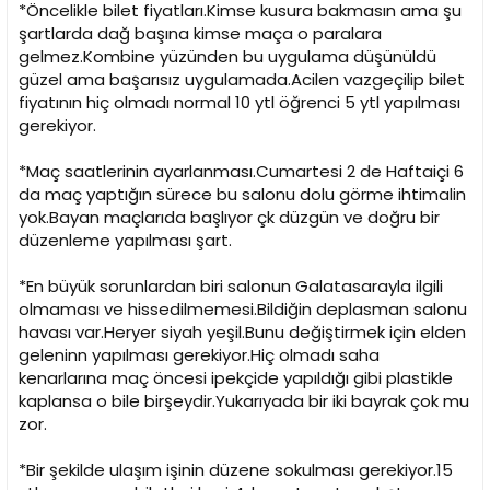
*Öncelikle bilet fiyatları.Kimse kusura bakmasın ama şu
şartlarda dağ başına kimse maça o paralara
gelmez.Kombine yüzünden bu uygulama düşünüldü
güzel ama başarısız uygulamada.Acilen vazgeçilip bilet
fiyatının hiç olmadı normal 10 ytl öğrenci 5 ytl yapılması
gerekiyor.
*Maç saatlerinin ayarlanması.Cumartesi 2 de Haftaiçi 6
da maç yaptığın sürece bu salonu dolu görme ihtimalin
yok.Bayan maçlarıda başlıyor çk düzgün ve doğru bir
düzenleme yapılması şart.
*En büyük sorunlardan biri salonun Galatasarayla ilgili
olmaması ve hissedilmemesi.Bildiğin deplasman salonu
havası var.Heryer siyah yeşil.Bunu değiştirmek için elden
geleninn yapılması gerekiyor.Hiç olmadı saha
kenarlarına maç öncesi ipekçide yapıldığı gibi plastikle
kaplansa o bile birşeydir.Yukarıyada bir iki bayrak çok mu
zor.
*Bir şekilde ulaşım işinin düzene sokulması gerekiyor.15