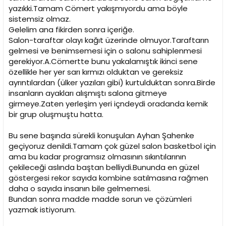
i
yazıkki.Tamam Cömert yakışmıyordu ama böyle
sistemsiz olmaz.
Gelelim ana fikirden sonra içeriğe.
Salon-taraftar olayı kağıt üzerinde olmuyor.Taraftarın
gelmesi ve benimsemesi için o salonu sahiplenmesi
gerekiyor.A.Cömertte bunu yakalamıştık ikinci sene
özellikle her yer sarı kırmızı olduktan ve gereksiz
ayrıntılardan (ülker yazıları gibi) kurtulduktan sonra.Birde
insanların ayakları alışmıştı salona gitmeye
girmeye.Zaten yerleşim yeri içndeydi oradanda kemik
bir grup oluşmuştu hatta.
Bu sene başında sürekli konuşulan Ayhan Şahenke
geçiyoruz denildi.Tamam çok güzel salon basketbol için
ama bu kadar programsız olmasının sıkıntılarının
çekileceği aslında baştan belliydi.Bununda en güzel
göstergesi rekor sayıda kombine satılmasına rağmen
daha o sayıda insanın bile gelmemesi.
Bundan sonra madde madde sorun ve çözümleri
yazmak istiyorum.