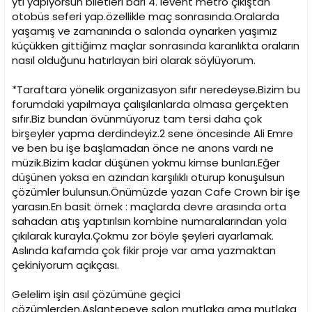
ytl yapıyorsun biletleri bari 4. levent metro çıkıştan
otobüs seferi yap.özellikle maç sonrasında.Oralarda
yaşamış ve zamanında o salonda oynarken yaşımız
küçükken gittiğimz maçlar sonrasında karanlıkta oraların
nasıl olduğunu hatırlayan biri olarak söylüyorum.
*Taraftara yönelik organizasyon sıfır neredeyse.Bizim bu
forumdaki yapılmaya çalışılanlarda olmasa gerçekten
sıfır.Biz bundan övünmüyoruz tam tersi daha çok
birşeyler yapma derdindeyiz.2 sene öncesinde Ali Emre
ve ben bu işe başlamadan önce ne anons vardı ne
müzik.Bizim kadar düşünen yokmu kimse bunları.Eğer
düşünen yoksa en azından karşılıklı oturup konuşulsun
çözümler bulunsun.Önümüzde yazan Cafe Crown bir işe
yarasın.En basit örnek : maçlarda devre arasında orta
sahadan atış yaptırılsın kombine numaralarından yola
çıkılarak kurayla.Çokmu zor böyle şeyleri ayarlamak.
Aslında kafamda çok fikir proje var ama yazmaktan
çekiniyorum açıkçası.
Gelelim işin asıl çözümüne geçici
çözümlerden.Aslantepeye salon mutlaka ama mutlaka