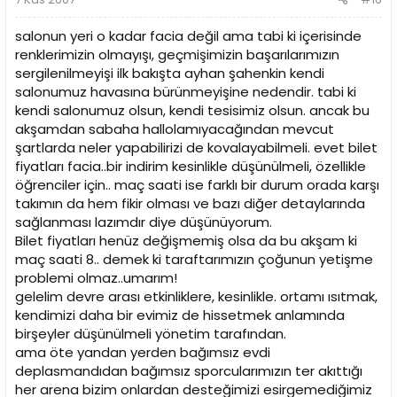
salonun yeri o kadar facia değil ama tabi ki içerisinde
renklerimizin olmayışı, geçmişimizin başarılarımızın
sergilenilmeyişi ilk bakışta ayhan şahenkin kendi
salonumuz havasına bürünmeyişine nedendir. tabi ki
kendi salonumuz olsun, kendi tesisimiz olsun. ancak bu
akşamdan sabaha hallolamıyacağından mevcut
şartlarda neler yapabilirizi de kovalayabilmeli. evet bilet
fiyatları facia..bir indirim kesinlikle düşünülmeli, özellikle
öğrenciler için.. maç saati ise farklı bir durum orada karşı
takımın da hem fikir olması ve bazı diğer detaylarında
sağlanması lazımdır diye düşünüyorum.
Bilet fiyatları henüz değişmemiş olsa da bu akşam ki
maç saati 8.. demek ki taraftarımızın çoğunun yetişme
problemi olmaz..umarım!
gelelim devre arası etkinliklere, kesinlikle. ortamı ısıtmak,
kendimizi daha bir evimiz de hissetmek anlamında
birşeyler düşünülmeli yönetim tarafından.
ama öte yandan yerden bağımsız evdi
deplasmandıdan bağımsız sporcularımızın ter akıttığı
her arena bizim onlardan desteğimizi esirgemediğimiz