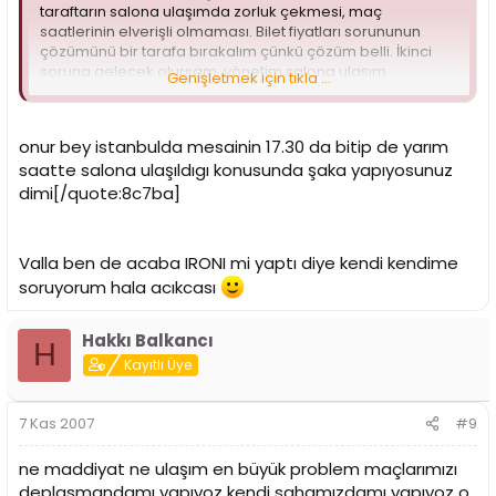
taraftarın salona ulaşımda zorluk çekmesi, maç
saatlerinin elverişli olmaması. Bilet fiyatları sorununun
çözümünü bir tarafa bırakalım çünkü çözüm belli. İkinci
soruna gelecek olursam; yönetim salona ulaşım
Genişletmek için tıkla ...
konusunda İETT ile işbirliği yapmayı beceremiyorsa, servis
araçları filosu olan Altur´un sahibine de mi ulaşamıyor?
Üçüncü soruna gelecek olursam; yukarıda saydığım
onur bey istanbulda mesainin 17.30 da bitip de yarım
konularda düşüncesiz davranan yönetimin maç saatleri
saatte salona ulaşıldıgı konusunda şaka yapıyosunuz
konusunda hiçbir kusuru yok! Memur kenti olan İstanbul
´da 17:30´da mesai biter, maça gelmek isteyen taraftar da
dimi[/quote:8c7ba]
toplu taşım araçları ile 30 dk içerisinde rahatlıkla salona
ulaşır! Bu sorun tamamen maça gitmek istemeyen
taraftarlar tarafından üretilmiş bir bahanedir!
Valla ben de acaba IRONI mi yaptı diye kendi kendime
soruyorum hala acıkcası
Ancak bu anlayış devam ettiği sürece Avrupa´da 10 yıl
sonra gelen galibiyeti bugün olduğu gibi salon
kapasitesinin %10´u, satılan kombinelerin %20´si ile kutlarız.
Hakkı Balkancı
H
Gel de zihniyet istifa deme!
Kayıtlı Üye
7 Kas 2007
#9
ne maddiyat ne ulaşım en büyük problem maçlarımızı
deplasmandamı yapıyoz kendi sahamızdamı yapıyoz o