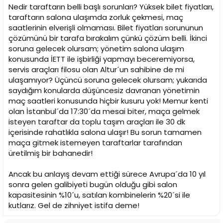
Nedir taraftarın belli başlı sorunları? Yüksek bilet fiyatları,
taraftarın salona ulaşımda zorluk çekmesi, maç
saatlerinin elverişli olmaması. Bilet fiyatları sorununun
çözümünü bir tarafa bırakalım çünkü çözüm belli. İkinci
soruna gelecek olursam; yönetim salona ulaşım
konusunda İETT ile işbirliği yapmayı beceremiyorsa,
servis araçları filosu olan Altur´un sahibine de mi
ulaşamıyor? Üçüncü soruna gelecek olursam; yukarıda
saydığım konularda düşüncesiz davranan yönetimin
maç saatleri konusunda hiçbir kusuru yok! Memur kenti
olan İstanbul´da 17:30´da mesai biter, maça gelmek
isteyen taraftar da toplu taşım araçları ile 30 dk
içerisinde rahatlıkla salona ulaşır! Bu sorun tamamen
maça gitmek istemeyen taraftarlar tarafından
üretilmiş bir bahanedir!
Ancak bu anlayış devam ettiği sürece Avrupa´da 10 yıl
sonra gelen galibiyeti bugün olduğu gibi salon
kapasitesinin %10´u, satılan kombinelerin %20´si ile
kutlarız. Gel de zihniyet istifa deme!