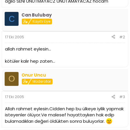
aglıo SENI UNUTMAYACZ UNUTAMAYACAZ hocam
Can Bulubay
C
Kayıtlı Üye
17 Eki 2005
#2
allah rahmet eylesin...
kötüler kalır hep zaten...
Onur Uncu
O
Moderator
17 Eki 2005
#3
Allah rahmet eylesin.Cidden hep bu ülkeye iyilik yapmak
isteyenler ölüyor.Ve malesef hayattayken hak edip
bulamadıkları değeri öldükten sonra buluyorlar.