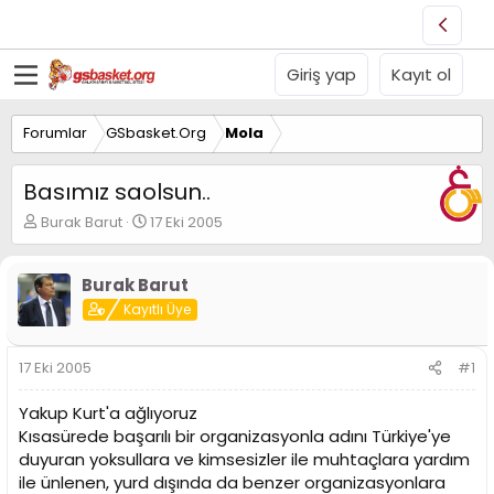
Giriş yap
Kayıt ol
Forumlar
GSbasket.Org
Mola
Basımız saolsun..
K
B
Burak Barut
17 Eki 2005
o
a
n
ş
u
l
Burak Barut
y
a
Kayıtlı Üye
u
n
B
g
a
ı
17 Eki 2005
#1
ş
ç
l
t
Yakup Kurt'a ağlıyoruz
a
a
Kısasürede başarılı bir organizasyonla adını Türkiye'ye
t
r
duyuran yoksullara ve kimsesizler ile muhtaçlara yardım
a
i
n
h
ile ünlenen, yurd dışında da benzer organizasyonlara