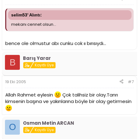
selim53' Alıntı:
mekanı cennet olsun...
bence ole olmustur abı cunku cok ıı bırısıydı...
Barış Yarar
B
Kayıtlı Üye
19 Eki 2005
#7
Allah Rahmet eylesin
Çok talihsiz bir olay.Tanrı
kimsenin başına ve yakınlarına böyle bir olay getirmesin
Osman Metin ARCAN
O
Kayıtlı Üye