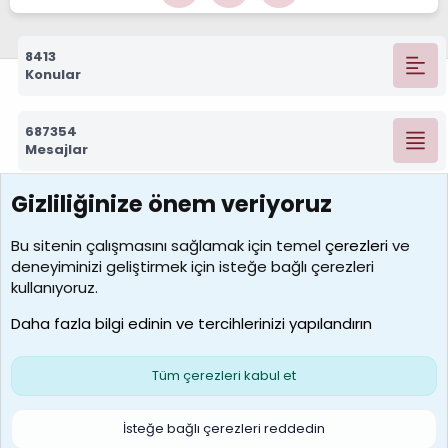
8413
Konular
687354
Mesajlar
Gizliliğinize önem veriyoruz
7392
Kullanıcılar
Bu sitenin çalışmasını sağlamak için temel
çerezleri
ve
deneyiminizi geliştirmek için isteğe bağlı çerezleri
MosesBrownHayranı
kullanıyoruz.
Son üye
Daha fazla bilgi edinin ve tercihlerinizi yapılandırın
Bize ulaşın
Şartlar ve kurallar
Gizlilik politikası
Çerezler
Yardım
Ana sayfa
R
Tüm çerezleri kabul et
S
S
Galatasaray Basketbol | GS Basket Taraftar Platformu
İsteğe bağlı çerezleri reddedin
®
Community platform by XenForo
© 2010-2026 XenForo Ltd.