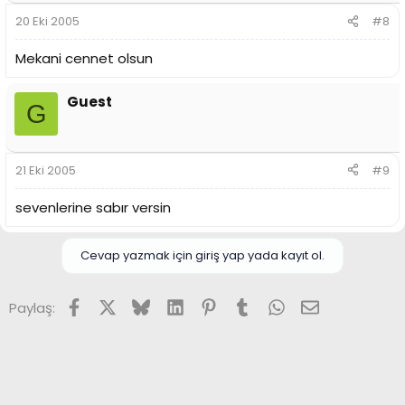
20 Eki 2005
#8
Mekani cennet olsun
Guest
G
21 Eki 2005
#9
sevenlerine sabır versin
Cevap yazmak için giriş yap yada kayıt ol.
Facebook
X (Twitter)
Bluesky
LinkedIn
Pinterest
Tumblr
WhatsApp
E-posta
Paylaş: