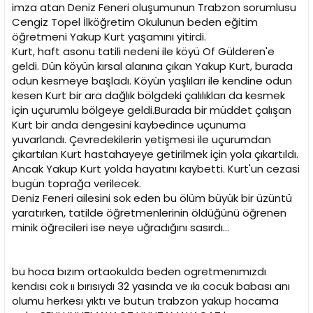
i
imza atan Deniz Feneri oluşumunun Trabzon sorumlusu
Cengiz Topel İlköğretim Okulunun beden eğitim
öğretmeni Yakup Kurt yaşamını yitirdi.
Kurt, haft asonu tatili nedeni ile köyü Of Gülderen'e
geldi. Dün köyün kırsal alanına çıkan Yakup Kurt, burada
odun kesmeye başladı. Köyün yaşlıları ile kendine odun
kesen Kurt bir ara dağlık bölgdeki çalılıkları da kesmek
için uçurumlu bölgeye geldi.Burada bir müddet çalışan
Kurt bir anda dengesini kaybedince uçunuma
yuvarlandı. Çevredekilerin yetişmesi ile uçurumdan
çıkartılan Kurt hastahayeye getirilmek için yola çıkartıldı.
Ancak Yakup Kurt yolda hayatını kaybetti. Kurt'un cezasi
bugün toprağa verilecek.
Deniz Feneri ailesini sok eden bu ölüm büyük bir üzüntü
yaratırken, tatilde öğretmenlerinin öldüğünü öğrenen
minik öğrecileri ise neye uğradığını sasırdı...
bu hoca bızım ortaokulda beden ogretmenımızdı
kendısı cok ıı bırısıydı 32 yasında ve ıkı cocuk babası anı
olumu herkesı yıktı ve butun trabzon yakup hocama