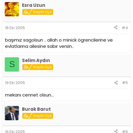
Esra Uzun
Kayıtlı Üye
18 Eki 2005
#4
başımız sagolsun .. allah o minick ögrencilerine ve
evlatlarına ailesine sabır versin..
Selim Aydın
S
Kayıtlı Üye
19 Eki 2005
#5
mekanı cennet olsun...
Burak Barut
Kayıtlı Üye
19 Eki 2005
#6