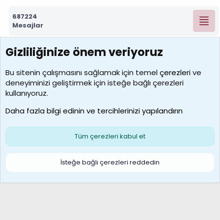
687224
Mesajlar
Gizliliğinize önem veriyoruz
7388
Kullanıcılar
Bu sitenin çalışmasını sağlamak için temel
çerezleri
ve
deneyiminizi geliştirmek için isteğe bağlı çerezleri
borabekirogluu
kullanıyoruz.
Son üye
Daha fazla bilgi edinin ve tercihlerinizi yapılandırın
Bize ulaşın
Şartlar ve kurallar
Gizlilik politikası
Çerezler
Yardım
Ana sayfa
R
Tüm çerezleri kabul et
S
S
Galatasaray Basketbol | GS Basket Taraftar Platformu
İsteğe bağlı çerezleri reddedin
®
Community platform by XenForo
© 2010-2026 XenForo Ltd.
XenForo Türkçe 🇹🇷 Destek Forumu –
XenWp.Com