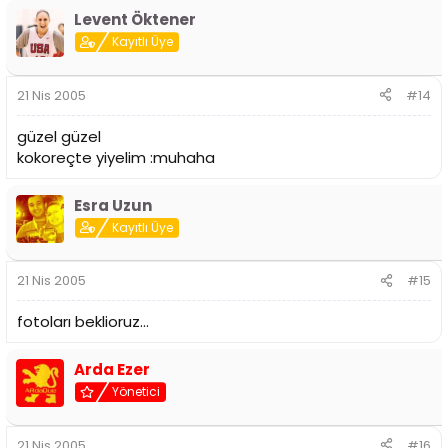
Levent Öktener
Kayıtlı Üye
21 Nis 2005
#14
güzel güzel
kokoreçte yiyelim :muhaha
Esra Uzun
Kayıtlı Üye
21 Nis 2005
#15
fotoları beklioruz...
Arda Ezer
Yönetici
21 Nis 2005
#16