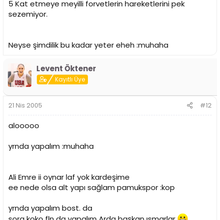
5 Kat etmeye meyilli forvetlerin hareketlerini pek
sezemiyor.
Neyse şimdilik bu kadar yeter eheh :muhaha
Levent Öktener
Kayıtlı Üye
21 Nis 2005
#12
alooooo
yrnda yapalım :muhaha
Ali Emre ii oynar laf yok kardeşime
ee nede olsa alt yapı sağlam pamukspor :kop
yrnda yapalım bost. da
sora koko fln da yapalım Arda başkan ısmarlar