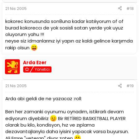
21 Nis 2005
#18
kokorec konusunda son8una kadar katılıyorum of of
burad kokoreccı de yok sosisli satan yerde yok uyuz
oluyorum yahu !!!
neyse siz idmanlarınız iyi yapın az kaldı gelince karşımda
rakip olsun
Arda Ezer
Yönetici
21 Nis 2005
#19
Arda abi geldi de ne yazacaz :roll:
Ben her zamanki oyunumu oynadım, istikrarlı devam
ediyorum diyebiliriz
Bir RETİRED BASKETBALL PLAYER
olarak bu kilo, kondisyon, hız ve zıplama
dezavantajlarıyla daha iyisini yapacak varsa buyursun.
Ali Emre "veteran" diyor zaten