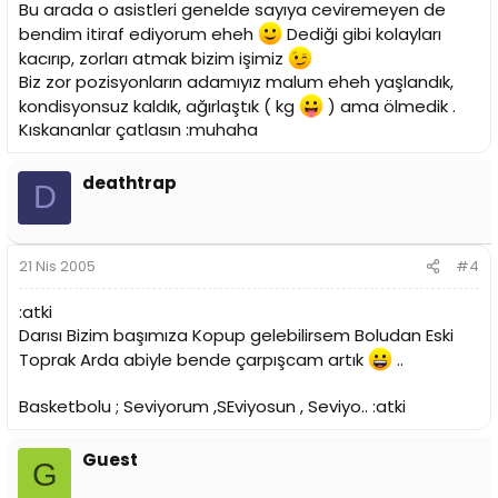
Bu arada o asistleri genelde sayıya ceviremeyen de
bendim itiraf ediyorum eheh
Dediği gibi kolayları
kacırıp, zorları atmak bizim işimiz
Biz zor pozisyonların adamıyız malum eheh yaşlandık,
kondisyonsuz kaldık, ağırlaştık ( kg
) ama ölmedik .
Kıskananlar çatlasın :muhaha
deathtrap
D
21 Nis 2005
#4
:atki
Darısı Bizim başımıza Kopup gelebilirsem Boludan Eski
Toprak Arda abiyle bende çarpışcam artık
..
Basketbolu ; Seviyorum ,SEviyosun , Seviyo.. :atki
Guest
G