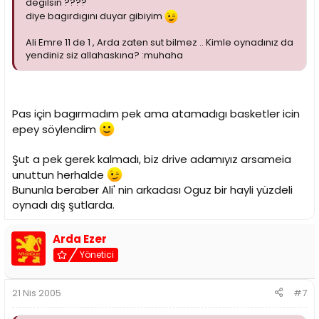
degilsin ????
diye bagırdıgını duyar gibiyim
Ali Emre 11 de 1 , Arda zaten sut bilmez .. Kimle oynadınız da
yendiniz siz allahaskına? :muhaha
Pas için bagırmadım pek ama atamadıgı basketler icin
epey söylendim
Şut a pek gerek kalmadı, biz drive adamıyız arsameia
unuttun herhalde
Bununla beraber Ali' nin arkadası Oguz bir hayli yüzdeli
oynadı dış şutlarda.
Arda Ezer
Yönetici
21 Nis 2005
#7