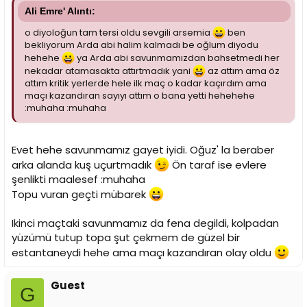
Ali Emre' Alıntı:
o diyoloğun tam tersi oldu sevgili arsemia
ben
bekliyorum Arda abi halim kalmadı be oğlum diyodu
hehehe
ya Arda abi savunmamızdan bahsetmedi her
nekadar atamasakta attırtmadık yani
az attım ama öz
attım kritik yerlerde hele ilk maç o kadar kaçırdım ama
maçı kazandıran sayıyı attım o bana yetti hehehehe
:muhaha :muhaha
Evet hehe savunmamız gayet iyidi. Oğuz' la beraber
arka alanda kuş uçurtmadık
Ön taraf ise evlere
şenlikti maalesef :muhaha
Topu vuran geçti mübarek
Ikinci maçtaki savunmamız da fena degildi, kolpadan
yüzümü tutup topa şut çekmem de güzel bir
estantaneydi hehe ama maçı kazandıran olay oldu
Guest
G