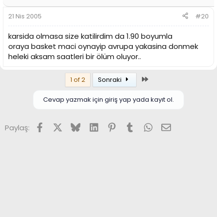
21 Nis 2005
#20
karsida olmasa size katilirdim da 1.90 boyumla
oraya basket maci oynayip avrupa yakasina donmek
heleki aksam saatleri bir ölüm oluyor..
Son
1 of 2
Sonraki
Cevap yazmak için giriş yap yada kayıt ol.
Facebook
X (Twitter)
Bluesky
LinkedIn
Pinterest
Tumblr
WhatsApp
E-posta
Paylaş: