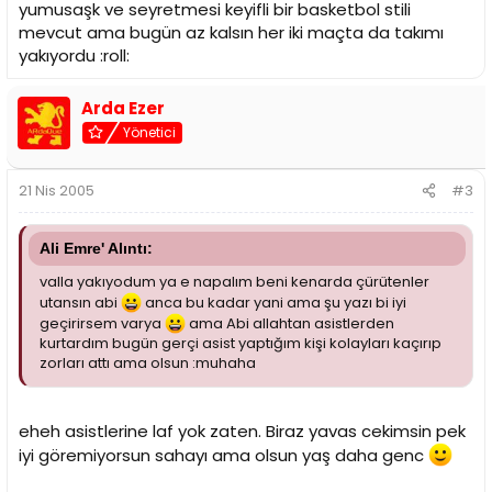
yumusaşk ve seyretmesi keyifli bir basketbol stili
mevcut ama bugün az kalsın her iki maçta da takımı
yakıyordu :roll:
Arda Ezer
Yönetici
21 Nis 2005
#3
Ali Emre' Alıntı:
valla yakıyodum ya e napalım beni kenarda çürütenler
utansın abi
anca bu kadar yani ama şu yazı bi iyi
geçirirsem varya
ama Abi allahtan asistlerden
kurtardım bugün gerçi asist yaptığım kişi kolayları kaçırıp
zorları attı ama olsun :muhaha
eheh asistlerine laf yok zaten. Biraz yavas cekimsin pek
iyi göremiyorsun sahayı ama olsun yaş daha genc