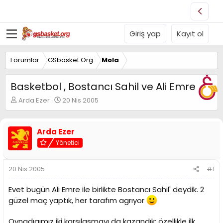
Giriş yap
Kayıt ol
Forumlar
GSbasket.Org
Mola
Basketbol , Bostancı Sahil ve Ali Emre
K
B
Arda Ezer
20 Nis 2005
o
a
n
ş
u
l
Arda Ezer
y
a
Yönetici
u
n
B
g
a
ı
20 Nis 2005
#1
ş
ç
l
t
Evet bugün Ali Emre ile birlikte Bostancı Sahil' deydik. 2
a
a
t
r
güzel maç yaptık, her tarafım agrıyor
a
i
n
h
Oynadıgımız iki karsılasmayı da kazandık; özellikle ilk