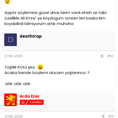
Ayıptır söylemesi güzel drive larım vardı eheh ve tabi
özellikle Ali Emre' ye koydugum screen leri baska kim
koyabilirdi bilmiyorum artık :muhaha
deathtrap
D
21 Nis 2005
#10
Yaşlılık Kötü şey..
Acaba bende böylemi olucam yaşlanınca :?
:atki :atki :atki
Arda Ezer
Yönetici
21 Nis 2005
#11