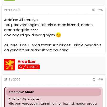
21 Nis 2005
#5
Arda'nın Ali Emre'ye :
-Bu pası verecegimi tahmin etmen lazımdı, neden
orada degilsin ????
diye bagırdıgını duyar gibiyim
Ali Emre 11 de 1 , Arda zaten sut bilmez .. Kimle oynadınız
da yendiniz siz allahaskına? :muhaha
Arda Ezer
Yönetici
21 Nis 2005
#6
arsameia' Alıntı:
Arda'nın Ali Emre'ye :
-Bu pası verecegimi tahmin etmen lazımdı, neden orada