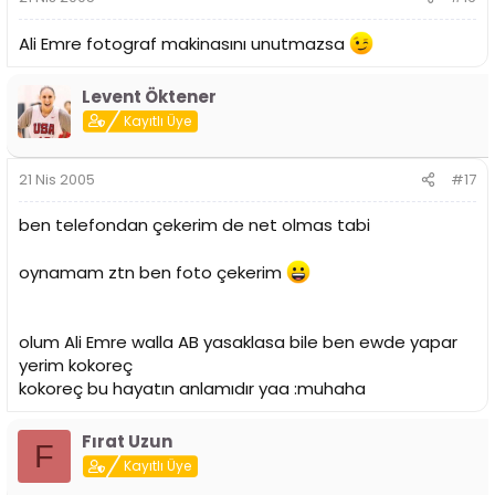
Ali Emre fotograf makinasını unutmazsa
Levent Öktener
Kayıtlı Üye
21 Nis 2005
#17
ben telefondan çekerim de net olmas tabi
oynamam ztn ben foto çekerim
olum Ali Emre walla AB yasaklasa bile ben ewde yapar
yerim kokoreç
kokoreç bu hayatın anlamıdır yaa :muhaha
Fırat Uzun
F
Kayıtlı Üye