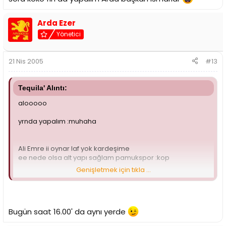
Arda Ezer
Yönetici
21 Nis 2005
#13
Tequila' Alıntı:
alooooo
yrnda yapalım :muhaha
Ali Emre ii oynar laf yok kardeşime
ee nede olsa alt yapı sağlam pamukspor :kop
Genişletmek için tıkla ...
yrnda yapalım bost. da
sora koko fln da yapalım Arda başkan ısmarlar
Bugün saat 16.00' da aynı yerde