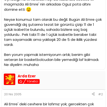
i
maçımızda Ali Emre' nin arkadası Oguz pota altını
domine etti
Neyse konumuz tam olarak bu değil. Bugün Ali Emre çok
güvendiği dış şutarına tezat bir görüntü çizip 11 de 1
üçlük isabette bulundu, sahada bizlere saç baş
yoldurdu . Pek tabi 11 de 1 üçlük isabetle beraber tabi
tam sayamadık ama yaklaşık 20 de 5 de ikilik yüzdesi
vardı.
Ben yorum yapmak istemiyorum artık; benim gibi
veteran bir basketbolcudan bile yemediği laf kalmadı.
Ne diyelim :muhaha
Arda Ezer
Yönetici
20 Nis 2005
#2
Ali Emre' deki cevhere bir lafımız yok; gercekten çok