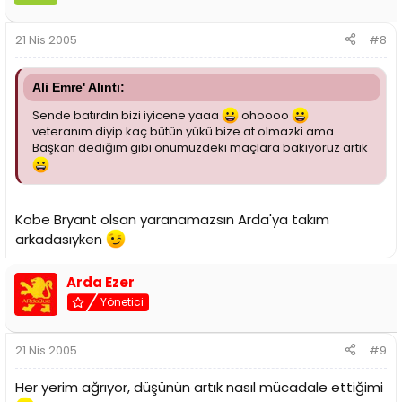
21 Nis 2005
#8
Ali Emre' Alıntı:
Sende batırdın bizi iyicene yaaa
ohoooo
veteranım diyip kaç bütün yükü bize at olmazki ama
Başkan dediğim gibi önümüzdeki maçlara bakıyoruz artık
Kobe Bryant olsan yaranamazsın Arda'ya takım
arkadasıyken
Arda Ezer
Yönetici
21 Nis 2005
#9
Her yerim ağrıyor, düşünün artık nasıl mücadale ettiğimi