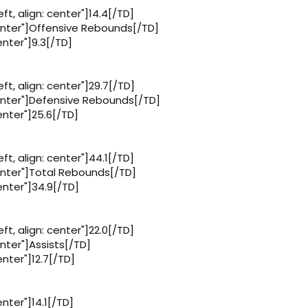
ft, align: center"]14.4[/TD]
 center"]Offensive Rebounds[/TD]
enter"]9.3[/TD]
ft, align: center"]29.7[/TD]
 center"]Defensive Rebounds[/TD]
center"]25.6[/TD]
ft, align: center"]44.1[/TD]
center"]Total Rebounds[/TD]
center"]34.9[/TD]
ft, align: center"]22.0[/TD]
enter"]Assists[/TD]
enter"]12.7[/TD]
enter"]14.1[/TD]