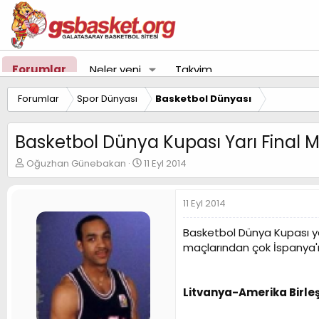
Forumlar
Neler yeni
Takvim
Forumlar
Spor Dünyası
Basketbol Dünyası
Basketbol Dünya Kupası Yarı Final M
K
B
Oğuzhan Günebakan
11 Eyl 2014
o
a
n
ş
u
l
11 Eyl 2014
y
a
u
n
Basketbol Dünya Kupası y
B
g
maçlarından çok İspanya'nı
a
ı
ş
ç
l
t
a
a
Litvanya-Amerika Birleşik 
t
r
a
i