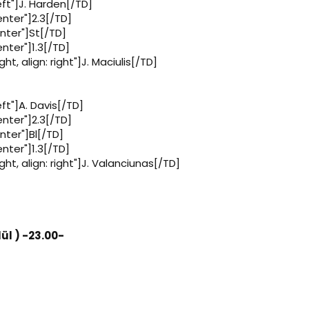
ft"]J. Harden[/TD]
enter"]2.3[/TD]
enter"]St[/TD]
enter"]1.3[/TD]
t, align: right"]J. Maciulis[/TD]
ft"]A. Davis[/TD]
enter"]2.3[/TD]
enter"]Bl[/TD]
enter"]1.3[/TD]
ht, align: right"]J. Valanciunas[/TD]
lül ) -23.00-