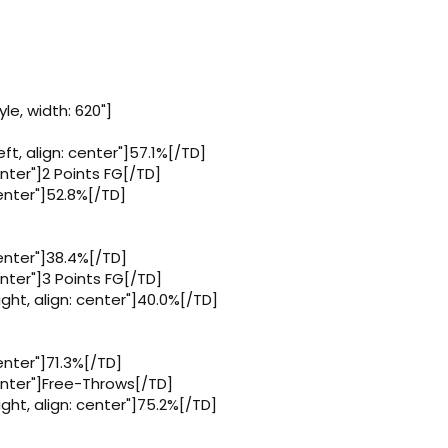
le, width: 620"]
ft, align: center"]57.1%[/TD]
enter"]2 Points FG[/TD]
center"]52.8%[/TD]
center"]38.4%[/TD]
enter"]3 Points FG[/TD]
ght, align: center"]40.0%[/TD]
center"]71.3%[/TD]
center"]Free-Throws[/TD]
ght, align: center"]75.2%[/TD]