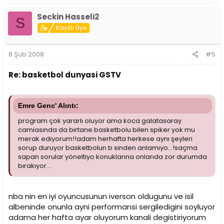
Seckin Hasseli2
S
Kayıtlı Üye
8 Şub 2008
#5
Re: basketbol dunyasi GSTV
Emre Genc' Alıntı:
program çok yararlı oluyor ama koca galatasaray
camiasında da birtane basketbolu bilen spiker yok mu
merak ediyorum!!adam herhafta herkese aynı şeyleri
sorup duruyor basketbolun b sinden anlamıyo...!saçma
sapan sorular yöneltiyo konuklarına onlarıda zor durumda
bırakıyor...
nba nin en iyi oyuncusunun iverson oldugunu ve isil
albeninde onunla ayni performansi sergiledigini soyluyor
adama her hafta ayar oluyorum kanali degistiriyorum