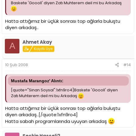
Baskete 'Goooll' diyen Zatı Muhterem deil mi bu Arkadaş
Hatta attığımız bir üçlük sonrası top ağlarla buluştu
diyen arkadaş..
Ahmet Akay
A
Kayıtlı Üye
10 Şub 2008
#14
Mustafa Marangoz' Alıntı:
[quote="Sinan Soysal":1xfn9ro4]Baskete 'Goooll' diyen
Zatı Muhterem deil mi bu Arkadaş
Hatta attığımız bir üçlük sonrası top ağlarla buluştu
diyen arkadaş..[/quote:1xfn9ro4]
Hatta sabah programlarında uyuyan arkadaş
Seckin Hasseli2