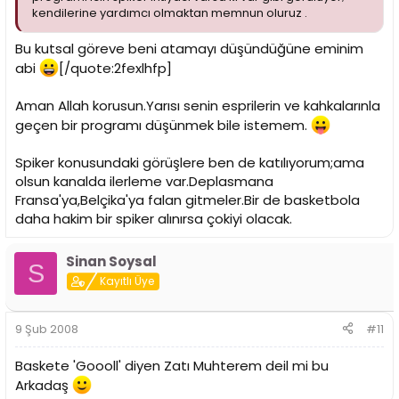
kendilerine yardımcı olmaktan memnun oluruz .
Bu kutsal göreve beni atamayı düşündüğüne eminim
abi
[/quote:2fexlhfp]
Aman Allah korusun.Yarısı senin esprilerin ve kahkalarınla
geçen bir programı düşünmek bile istemem.
Spiker konusundaki görüşlere ben de katılıyorum;ama
olsun kanalda ilerleme var.Deplasmana
Fransa'ya,Belçika'ya falan gitmeler.Bir de basketbola
daha hakim bir spiker alınırsa çokiyi olacak.
Sinan Soysal
S
Kayıtlı Üye
9 Şub 2008
#11
Baskete 'Goooll' diyen Zatı Muhterem deil mi bu
Arkadaş