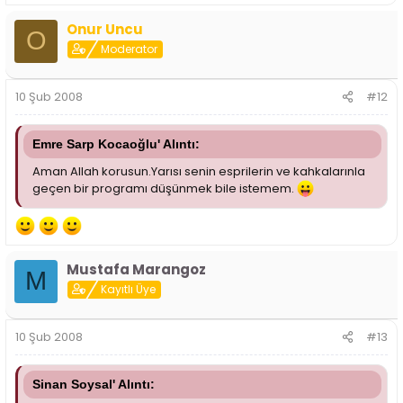
Onur Uncu
O
Moderator
10 Şub 2008
#12
Emre Sarp Kocaoğlu' Alıntı:
Aman Allah korusun.Yarısı senin esprilerin ve kahkalarınla
geçen bir programı düşünmek bile istemem.
Mustafa Marangoz
M
Kayıtlı Üye
10 Şub 2008
#13
Sinan Soysal' Alıntı: