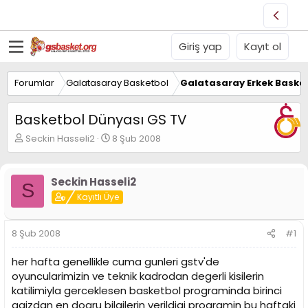
Giriş yap
Kayıt ol
Forumlar
Galatasaray Basketbol
Galatasaray Erkek Basket
Basketbol Dünyası GS TV
K
B
Seckin Hasseli2
8 Şub 2008
o
a
n
ş
u
l
Seckin Hasseli2
S
y
a
Kayıtlı Üye
u
n
B
g
a
ı
8 Şub 2008
#1
ş
ç
l
t
her hafta genellikle cuma gunleri gstv'de
a
a
t
r
oyuncularimizin ve teknik kadrodan degerli kisilerin
a
i
katilimiyla gerceklesen basketbol programinda birinci
n
h
agizdan en dogru bilgilerin verildigi programin bu haftaki