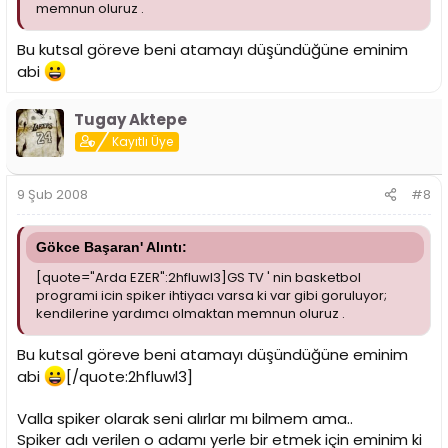
memnun oluruz .
Bu kutsal göreve beni atamayı düşündüğüne eminim
abi
Tugay Aktepe
Kayıtlı Üye
9 Şub 2008
#8
Gökce Başaran' Alıntı:
[quote="Arda EZER":2hfluwl3]GS TV ' nin basketbol
programi icin spiker ihtiyacı varsa ki var gibi goruluyor;
kendilerine yardımcı olmaktan memnun oluruz .
Bu kutsal göreve beni atamayı düşündüğüne eminim
abi
[/quote:2hfluwl3]
Valla spiker olarak seni alırlar mı bilmem ama..
Spiker adı verilen o adamı yerle bir etmek için eminim ki