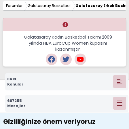
Forumlar
Galatasaray Basketbol
Galatasaray Erkek Basket
Galatasaray Kadın Basketbol Takımı 2009
yılında FIBA EuroCup Women kupasını
kazanmıştır.
8413
Konular
687255
Mesajlar
Gizliliğinize önem veriyoruz
7388
Kullanıcılar