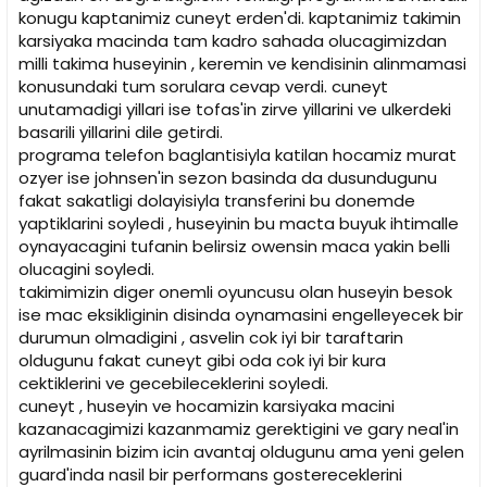
i
konugu kaptanimiz cuneyt erden'di. kaptanimiz takimin
karsiyaka macinda tam kadro sahada olucagimizdan
milli takima huseyinin , keremin ve kendisinin alinmamasi
konusundaki tum sorulara cevap verdi. cuneyt
unutamadigi yillari ise tofas'in zirve yillarini ve ulkerdeki
basarili yillarini dile getirdi.
programa telefon baglantisiyla katilan hocamiz murat
ozyer ise johnsen'in sezon basinda da dusundugunu
fakat sakatligi dolayisiyla transferini bu donemde
yaptiklarini soyledi , huseyinin bu macta buyuk ihtimalle
oynayacagini tufanin belirsiz owensin maca yakin belli
olucagini soyledi.
takimimizin diger onemli oyuncusu olan huseyin besok
ise mac eksikliginin disinda oynamasini engelleyecek bir
durumun olmadigini , asvelin cok iyi bir taraftarin
oldugunu fakat cuneyt gibi oda cok iyi bir kura
cektiklerini ve gecebileceklerini soyledi.
cuneyt , huseyin ve hocamizin karsiyaka macini
kazanacagimizi kazanmamiz gerektigini ve gary neal'in
ayrilmasinin bizim icin avantaj oldugunu ama yeni gelen
guard'inda nasil bir performans gostereceklerini