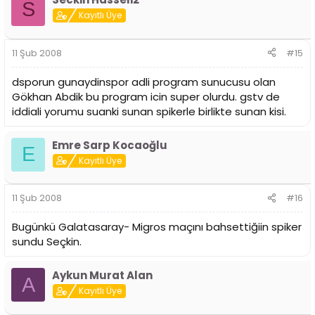
S
Kayıtlı Üye
11 Şub 2008
#15
dsporun gunaydinspor adli program sunucusu olan
Gökhan Abdik bu program icin super olurdu. gstv de
iddiali yorumu suanki sunan spikerle birlikte sunan kisi.
Emre Sarp Kocaoğlu
E
Kayıtlı Üye
11 Şub 2008
#16
Bugünkü Galatasaray- Migros maçını bahsettiğiin spiker
sundu Seçkin.
Aykun Murat Alan
A
Kayıtlı Üye