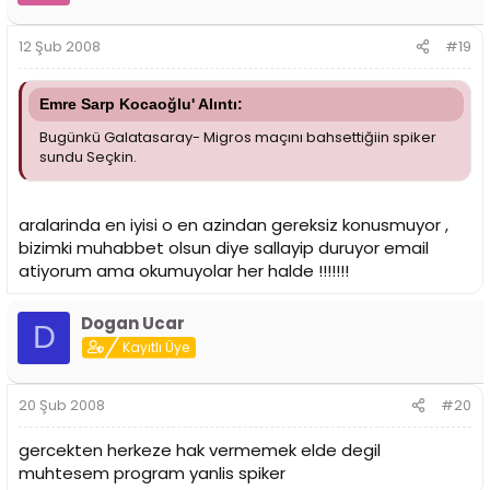
12 Şub 2008
#19
Emre Sarp Kocaoğlu' Alıntı:
Bugünkü Galatasaray- Migros maçını bahsettiğiin spiker
sundu Seçkin.
aralarinda en iyisi o en azindan gereksiz konusmuyor ,
bizimki muhabbet olsun diye sallayip duruyor email
atiyorum ama okumuyolar her halde !!!!!!!
Dogan Ucar
D
Kayıtlı Üye
20 Şub 2008
#20
gercekten herkeze hak vermemek elde degil
muhtesem program yanlis spiker