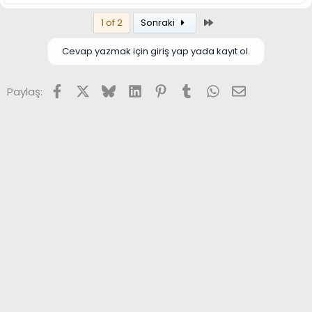
Son
1 of 2
Sonraki
Cevap yazmak için giriş yap yada kayıt ol.
Facebook
X (Twitter)
Bluesky
LinkedIn
Pinterest
Tumblr
WhatsApp
E-posta
Paylaş: