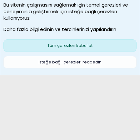
Bu sitenin çalışmasını sağlamak için temel
çerezleri
ve
deneyiminizi geliştirmek için isteğe bağlı çerezleri
borabekirogluu
kullanıyoruz.
Son üye
Daha fazla bilgi edinin ve tercihlerinizi yapılandırın
Bize ulaşın
Şartlar ve kurallar
Gizlilik politikası
Çerezler
Yardım
Ana sayfa
R
Tüm çerezleri kabul et
S
S
Galatasaray Basketbol | GS Basket Taraftar Platformu
İsteğe bağlı çerezleri reddedin
®
Community platform by XenForo
© 2010-2026 XenForo Ltd.
XenForo Türkçe 🇹🇷 Destek Forumu –
XenWp.Com