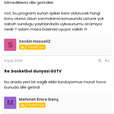
bilmediklerini dile getirdiler
not; bu programi sunan spiker beni oldurucek hangi
konu olursa olsun sacmalama konusunda ustune yok
sabah sundugu yayinlardada uykusunumu acamiyor
nedir ? adam masa basinda uyuyor vallah !!!
Seckin Hasseli2
S
Kayıtlı Üye
8 Şub 2008
#2
Re: basketbol dunyasi GSTV
bu arada yeni bir saglik ekibi kuruluyormus murat hoca
bunuda dile getirdi.
Mehmet Emre Genç
M
Kayıtlı Üye