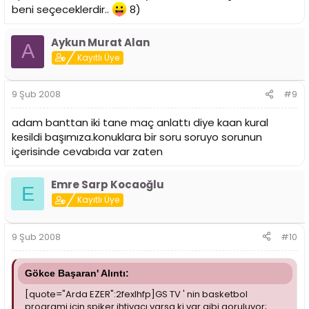
beni seçeceklerdir..
8)
Aykun Murat Alan
A
Kayıtlı Üye
9 Şub 2008
#9
adam banttan iki tane maç anlattı diye kaan kural
kesildi başımıza.konuklara bir soru soruyo sorunun
içerisinde cevabıda var zaten
Emre Sarp Kocaoğlu
E
Kayıtlı Üye
9 Şub 2008
#10
Gökce Başaran' Alıntı:
[quote="Arda EZER":2fexlhfp]GS TV ' nin basketbol
programi icin spiker ihtiyacı varsa ki var gibi goruluyor;