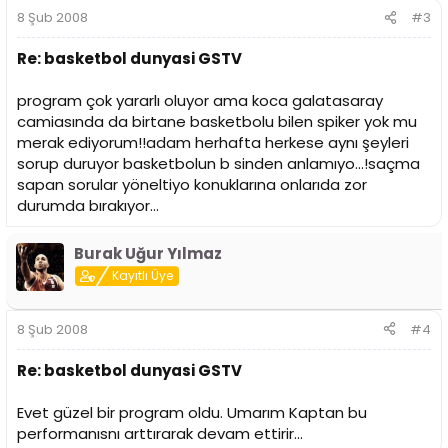
8 Şub 2008
#3
Re: basketbol dunyasi GSTV
program çok yararlı oluyor ama koca galatasaray
camiasında da birtane basketbolu bilen spiker yok mu
merak ediyorum!!adam herhafta herkese aynı şeyleri
sorup duruyor basketbolun b sinden anlamıyo...!saçma
sapan sorular yöneltiyo konuklarına onlarıda zor
durumda bırakıyor...
Burak Uğur Yılmaz
Kayıtlı Üye
8 Şub 2008
#4
Re: basketbol dunyasi GSTV
Evet güzel bir program oldu. Umarım Kaptan bu
performanısnı arttırarak devam ettirir...