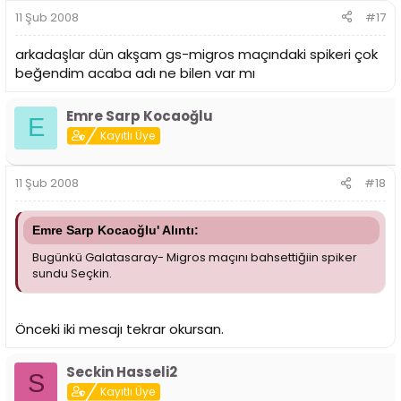
11 Şub 2008
#17
arkadaşlar dün akşam gs-migros maçındaki spikeri çok
beğendim acaba adı ne bilen var mı
Emre Sarp Kocaoğlu
E
Kayıtlı Üye
11 Şub 2008
#18
Emre Sarp Kocaoğlu' Alıntı:
Bugünkü Galatasaray- Migros maçını bahsettiğiin spiker
sundu Seçkin.
Önceki iki mesajı tekrar okursan.
Seckin Hasseli2
S
Kayıtlı Üye