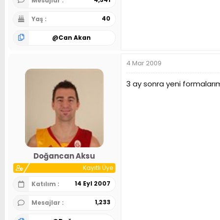
Mesajlar
40
Yaş
@
Can Akan
4 Mar 2009
3 ay sonra yeni formaları
Doğancan Aksu
Kayıtlı Üye
14 Eyl 2007
Katılım
1,233
Mesajlar