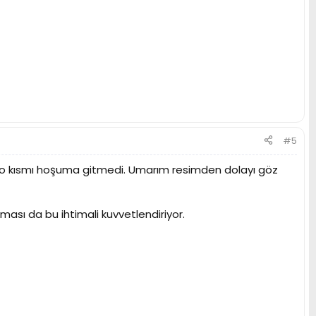
#5
, o kısmı hoşuma gitmedi. Umarım resimden dolayı göz
aması da bu ihtimali kuvvetlendiriyor.