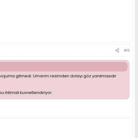
#6
 hoşuma gitmedi. Umarım resimden dolayı göz yanılmasıdır
u ihtimali kuvvetlendiriyor.