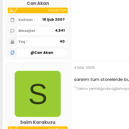
Can Akan
Kayıtlı Üye
18 Şub 2007
Katılım
4,541
Mesajlar
40
Yaş
@
Can Akan
4 Mar 2009
sanırım tüm storelerde bul
S
'' Takımı yenildiğinde ağlama
Saim Karakuzu