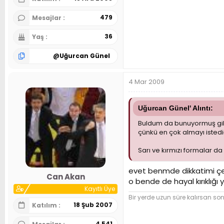
479
Mesajlar
36
Yaş
@
Uğurcan Günel
4 Mar 2009
Uğurcan Günel' Alıntı:
Buldum da bunuyormuş gibi
çünkü en çok almayı istedi
Sarı ve kırmızı formalar da
evet benmde dikkatimi çek
Can Akan
o bende de hayal kırıklığı 
Kayıtlı Üye
Bir yerde uzun süre kalırsan so
18 Şub 2007
Katılım
4,541