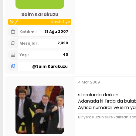
Saim Karakuzu
Kayıtlı Üye
31 Ağu 2007
Katılım
2,390
Mesajlar
40
Yaş
@
Saim Karakuzu
4 Mar 2009
storelarda derken
Adanada ki Tırda da bula
Ayrıca numaralı ve isim yaz
Bir yerde uzun süre kalırsan so