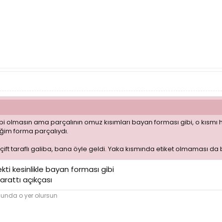
 olmasın ama parçalının omuz kısımları bayan forması gibi, o kısmı
ğim forma parçalıydı.
 çift taraflı galiba, bana öyle geldi. Yaka kısmında etiket olmaması da b
ti kesinlikle bayan forması gibi
yarattı açıkçası
nunda o yer olursun