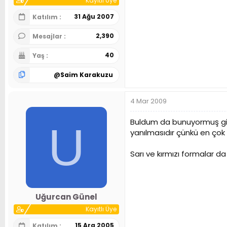
Kayıtlı Üye
31 Ağu 2007
Katılım
2,390
Mesajlar
40
Yaş
@
Saim Karakuzu
4 Mar 2009
Buldum da bunuyormuş gib
U
yanılmasıdır çünkü en çok
Sarı ve kırmızı formalar da
Uğurcan Günel
Kayıtlı Üye
15 Ara 2005
Katılım