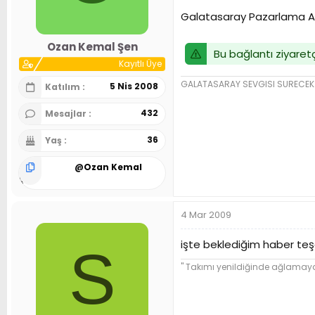
n
h
Galatasaray Pazarlama A.
i
Ozan Kemal Şen
Bu bağlantı ziyaretç
Kayıtlı Üye
GALATASARAY SEVGISI SURECEK 
5 Nis 2008
Katılım
432
Mesajlar
36
Yaş
@
Ozan Kemal
Şen
4 Mar 2009
işte beklediğim haber te
S
'' Takımı yenildiğinde ağlama