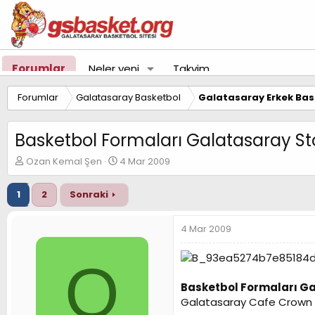
Forumlar
Neler yeni
Takvim
Forumlar
Galatasaray Basketbol
Galatasaray Erkek Bas
Basketbol Formaları Galatasaray St
K
B
Ozan Kemal Şen
4 Mar 2009
o
a
n
ş
1
2
Sonraki
u
l
y
a
u
n
4 Mar 2009
B
g
a
ı
O
ş
ç
l
t
Basketbol Formaları G
a
a
t
r
Galatasaray Cafe Crown Ba
a
i