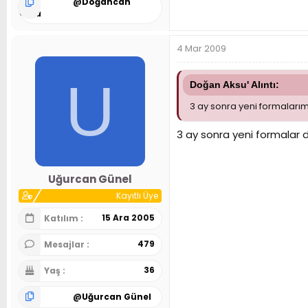
@
Doğancan
Aksu
4 Mar 2009
U
Doğan Aksu' Alıntı:
3 ay sonra yeni formaları
3 ay sonra yeni formalar 
Uğurcan Günel
Kayıtlı Üye
15 Ara 2005
Katılım
479
Mesajlar
36
Yaş
@
Uğurcan Günel