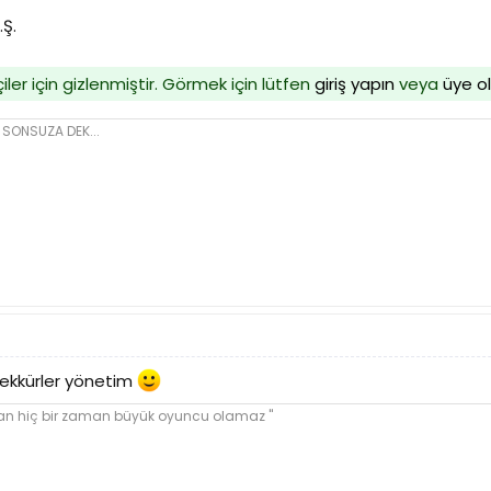
Ş.
iler için gizlenmiştir. Görmek için lütfen
giriş yapın
veya
üye o
SONSUZA DEK...
şekkürler yönetim
yan hiç bir zaman büyük oyuncu olamaz ''