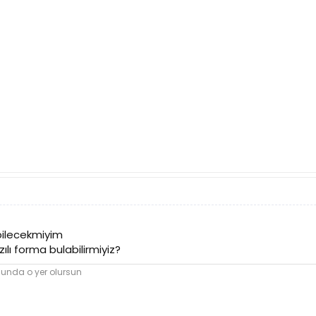
bilecekmiyim
ılı forma bulabilirmiyiz?
nunda o yer olursun