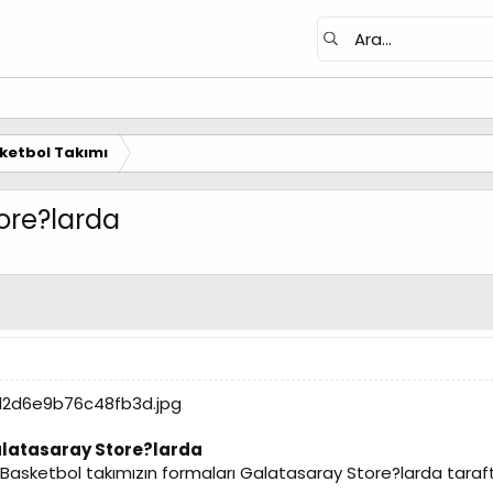
ketbol Takımı
ore?larda
alatasaray Store?larda
sketbol takımızın formaları Galatasaray Store?larda taraft