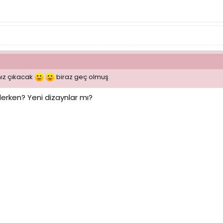
mız çıkacak
biraz geç olmuş
derken? Yeni dizaynlar mı?