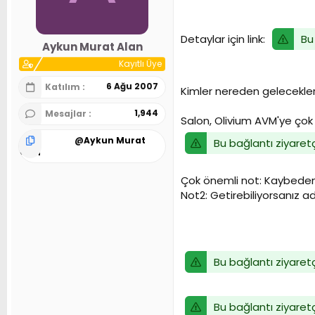
n
h
i
Bu
Detaylar için link:
Aykun Murat Alan
Kayıtlı Üye
6 Ağu 2007
Katılım
Kimler nereden gelecekler
1,944
Mesajlar
Salon, Olivium AVM'ye çok y
@
Aykun Murat
Bu bağlantı ziyaretç
Alan
Çok önemli not: Kaybeden t
Not2: Getirebiliyorsanız ad
Bu bağlantı ziyaretç
Bu bağlantı ziyaretç