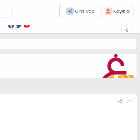
Giriş yap
Kayıt ol
#1