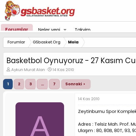
Forumlar
Neler yeni
Takvim
Forumlar
GSbasket.Org
Mola
Basketbol Oynuyoruz - 27 Kasım C
K
B
Aykun Murat Alan
14 Kas 2010
o
a
n
ş
1
2
3
…
7
Sonraki
u
l
y
a
u
n
14 Kas 2010
B
g
a
ı
Zeytinburnu Spor Komplek
A
ş
ç
l
t
Adres : Telsiz Mah. Prof.
a
a
t
r
Ulaşım : 80, 80B, 80T, 93, 9
a
i