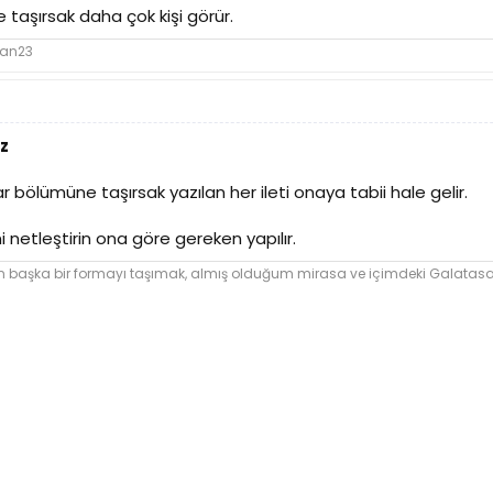
 taşırsak daha çok kişi görür.
lan23
z
r bölümüne taşırsak yazılan her ileti onaya tabii hale gelir.
ni netleştirin ona göre gereken yapılır.
şka bir formayı taşımak, almış olduğum mirasa ve içimdeki Galatasara