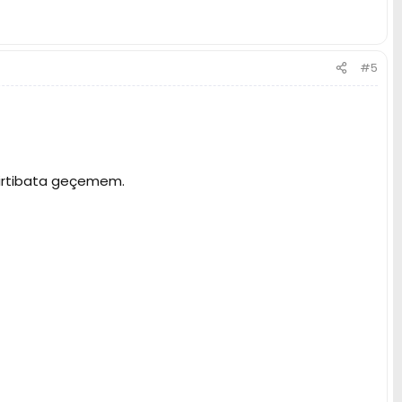
#5
n irtibata geçemem.