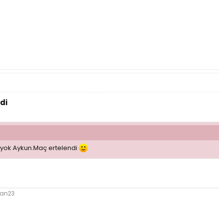
di
yok Aykun.Maç ertelendi
lan23