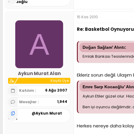
Kocaoğlu
15 Kas 2010
Re: Basketbol Oynuyoru
A
Doğan Sağlam' Alıntı:
Emlak Bankası Tesislerini
Aykun Murat Alan
Ekleriz sorun değil. Ulaşım
Kayıtlı Üye
Emre Sarp Kocaoğlu' Alın
6 Ağu 2007
Katılım
Aykun Etiler güzel olur. H
1,944
Mesajlar
Ben iyi oyuncu değilimdir
@
Aykun Murat
Alan
Herkes nereye daha kolay 