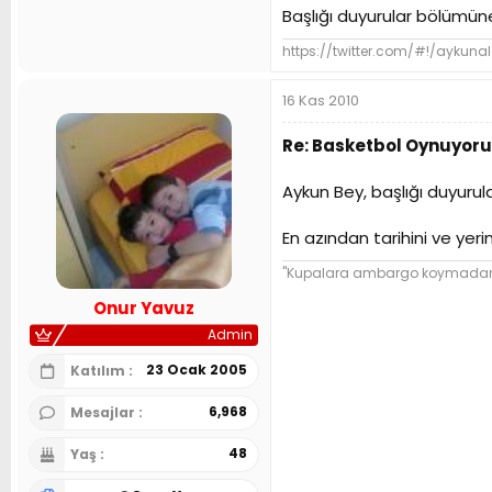
Başlığı duyurular bölümüne
https://twitter.com/#!/aykuna
16 Kas 2010
Re: Basketbol Oynuyoru
Aykun Bey, başlığı duyurula
En azından tarihini ve yeri
"Kupalara ambargo koymadan ba
Onur Yavuz
Admin
23 Ocak 2005
Katılım
6,968
Mesajlar
48
Yaş