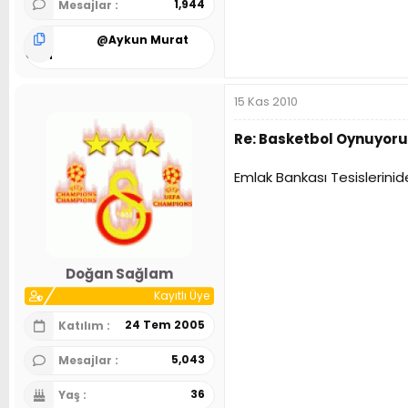
1,944
Mesajlar
@
Aykun Murat
Alan
15 Kas 2010
Re: Basketbol Oynuyoru
Emlak Bankası Tesislerini
Doğan Sağlam
Kayıtlı Üye
24 Tem 2005
Katılım
5,043
Mesajlar
36
Yaş