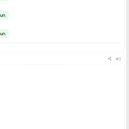
lun
.
lun
.
#2