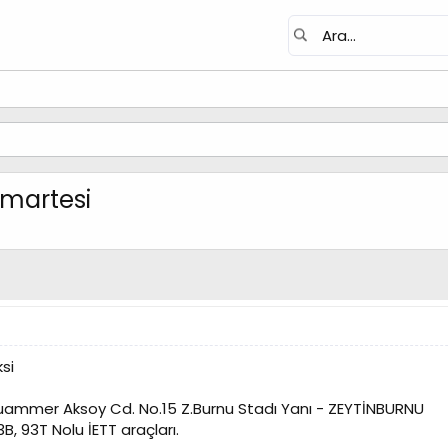
umartesi
si
 Muammer Aksoy Cd. No.15 Z.Burnu Stadı Yanı - ZEYTİNBURNU
3B, 93T Nolu İETT araçları.