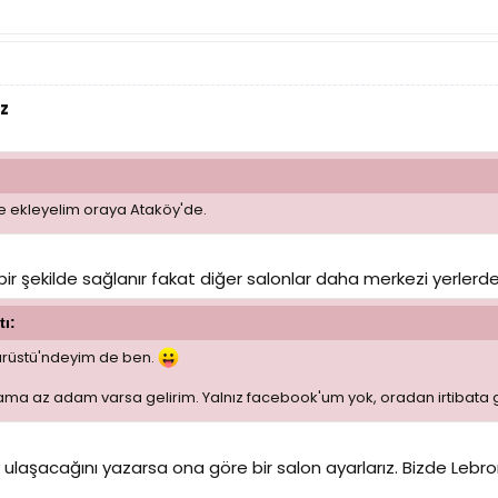
z
de ekleyelim oraya Ataköy'de.
 bir şekilde sağlanır fakat diğer salonlar daha merkezi yerlerde
tı:
isarüstü'ndeyim de ben.
; ama az adam varsa gelirim. Yalnız facebook'um yok, oradan irtiba
ulaşacağını yazarsa ona göre bir salon ayarlarız. Bizde Lebr