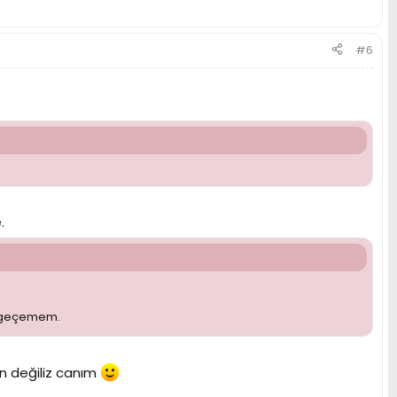
#6
.
ta geçemem.
on değiliz canım