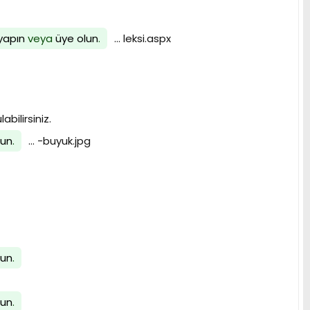
 yapın
veya
üye olun
.
... leksi.aspx
bilirsiniz.
lun
.
... -buyuk.jpg
lun
.
lun
.