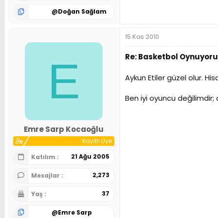
@
Doğan Sağlam
15 Kas 2010
Re: Basketbol Oynuyoru
E
Aykun Etiler güzel olur. H
Ben iyi oyuncu değilimdir
Emre Sarp Kocaoğlu
Kayıtlı Üye
21 Ağu 2005
Katılım
2,273
Mesajlar
37
Yaş
@
Emre Sarp