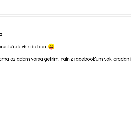
z
isarüstü'ndeyim de ben.
; ama az adam varsa gelirim. Yalnız facebook'um yok, orada