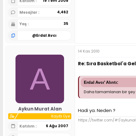
19 Tem 2008
Katılım
4,462
Mesajlar
35
Yaş
@
Erdal Avcı
14 Kas 2010
Re: Sıra Basketbol'a Gel
A
Erdal Avcı' Alıntı:
Daha tamamlanan bir şey 
Aykun Murat Alan
Hadi ya. Neden ?
Kayıtlı Üye
https://twitter.com/#!/aykuna
6 Ağu 2007
Katılım