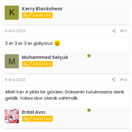
Kerry Blackshear
K
Kayıtlı Üye
6 Ara 2022
#13
3 er 3 er 3 er gidiyoruz
Muhammed Selçuk
M
Kayıtlı Üye
6 Ara 2022
#14
Allah'tan 4 yılda bir görülen Göksenin tutulmasına denk
geldik. Yoksa skor olarak vahimdik.
Erdal Avcı
Kayıtlı Üye