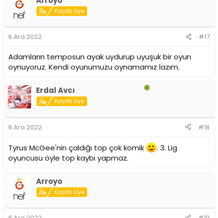
Arroyo
k
i
Kayıtlı Üye
l
e
r
6 Ara 2022
#17
:
Adamların temposun ayak uydurup uyuşuk bir oyun
oynuyoruz. Kendi oyunumuzu oynamamız lazım.
Erdal Avcı
Kayıtlı Üye
6 Ara 2022
#18
Tyrus McGee'nin çaldığı top çok komik
. 3. Lig
oyuncusu öyle top kaybı yapmaz.
Arroyo
Kayıtlı Üye
6 Ara 2022
#19