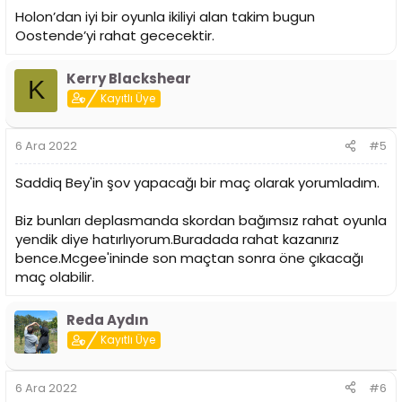
Holon’dan iyi bir oyunla ikiliyi alan takim bugun
Oostende’yi rahat gececektir.
Kerry Blackshear
K
Kayıtlı Üye
6 Ara 2022
#5
Saddiq Bey'in şov yapacağı bir maç olarak yorumladım.
Biz bunları deplasmanda skordan bağımsız rahat oyunla
yendik diye hatırlıyorum.Buradada rahat kazanırız
bence.Mcgee'ininde son maçtan sonra öne çıkacağı
maç olabilir.
Reda Aydın
Kayıtlı Üye
6 Ara 2022
#6