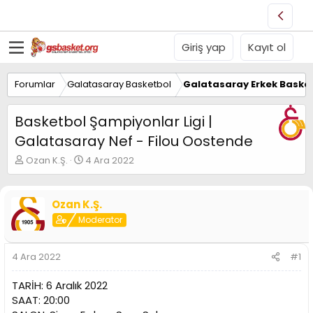
Giriş yap
Kayıt ol
Forumlar
Galatasaray Basketbol
Galatasaray Erkek Basket
Basketbol Şampiyonlar Ligi |
Galatasaray Nef - Filou Oostende
K
B
Ozan K.Ş.
4 Ara 2022
o
a
n
ş
u
l
Ozan K.Ş.
y
a
Moderator
u
n
B
g
a
ı
4 Ara 2022
#1
ş
ç
l
t
TARİH: 6 Aralık 2022
a
a
t
r
SAAT: 20:00
a
i