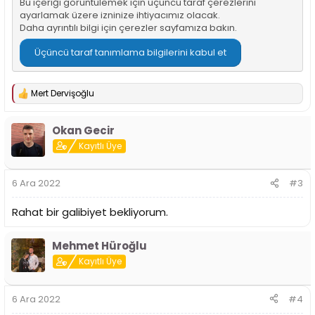
Bu içeriği görüntülemek için üçüncü taraf çerezlerini
ayarlamak üzere izninize ihtiyacımız olacak.
Daha ayrıntılı bilgi için
çerezler sayfamıza
bakın.
Üçüncü taraf tanımlama bilgilerini kabul et
Mert Dervişoğlu
T
e
p
Okan Gecir
k
i
Kayıtlı Üye
l
e
r
6 Ara 2022
#3
:
Rahat bir galibiyet bekliyorum.
Mehmet Hüroğlu
Kayıtlı Üye
6 Ara 2022
#4