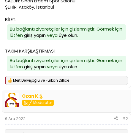
SALON: Sinan Erdem Spor Salonu
n
h
ŞEHİR: Ataköy, İstanbul
i
BİLET:
Bu bağlantı ziyaretçiler için gizlenmiştir. Görmek için
lütfen
giriş yapın
veya
üye olun
.
TAKIM KARŞILAŞTIRMASI:
Bu bağlantı ziyaretçiler için gizlenmiştir. Görmek için
lütfen
giriş yapın
veya
üye olun
.
Mert Dervişoğlu
ve
Furkan Dillice
T
e
p
Ozan K.Ş.
k
i
Moderator
l
e
r
6 Ara 2022
#2
: