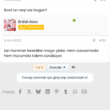
Bost'un neyi var bugün?
Erdal Avcı
Kayıtlı Üye
6 Ara 2022
#20
Ian Hummer kesinlikle maçın yıldızı. Hem savunmada
hem hücumda takımı sürüklüyor.
Son
1 of 3
Sonraki
Cevap yazmak için giriş yap yada kayıt ol.
Facebook
X (Twitter)
Bluesky
LinkedIn
Pinterest
Tumblr
WhatsApp
E-posta
Paylaş: