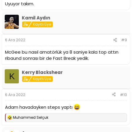
Uyuyor takım.
Kamil Aydın
Kayıtlı Üye
6 Ara 2022
#9
McGee bu nasıl amatörlük ya 8 saniye kala top attın
ribaund sonrası bir de Fast Break yedik.
Kerry Blackshear
K
Kayıtlı Üye
6 Ara 2022
#10
Adam havadayken steps yaptı
Muhammed Selçuk
T
e
p