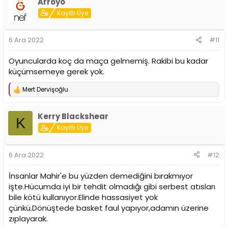
Arroyo
k
i
Kayıtlı Üye
l
e
r
6 Ara 2022
#11
:
Oyuncularda koç da maça gelmemiş. Rakibi bu kadar
küçümsemeye gerek yok.
Mert Dervişoğlu
T
e
p
Kerry Blackshear
k
K
i
Kayıtlı Üye
l
e
r
6 Ara 2022
#12
:
İnsanlar Mahir'e bu yüzden demediğini bırakmıyor
işte.Hücumda iyi bir tehdit olmadığı gibi serbest atısları
bile kötü kullanıyor.Elinde hassasiyet yok
çünkü.Dönüştede basket faul yapıyor,adamın üzerine
zıplayarak.