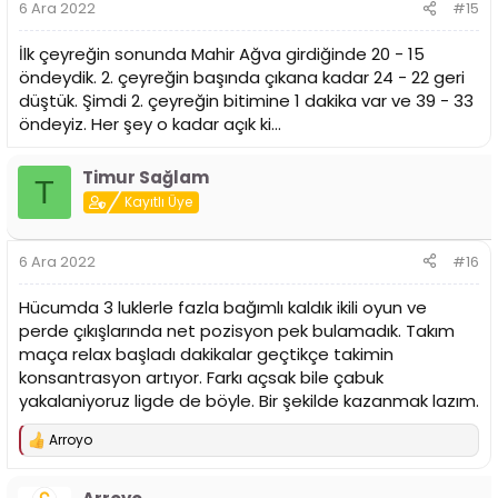
6 Ara 2022
#15
İlk çeyreğin sonunda Mahir Ağva girdiğinde 20 - 15
öndeydik. 2. çeyreğin başında çıkana kadar 24 - 22 geri
düştük. Şimdi 2. çeyreğin bitimine 1 dakika var ve 39 - 33
öndeyiz. Her şey o kadar açık ki...
Timur Sağlam
T
Kayıtlı Üye
6 Ara 2022
#16
Hücumda 3 luklerle fazla bağımlı kaldık ikili oyun ve
perde çıkışlarında net pozisyon pek bulamadık. Takım
maça relax başladı dakikalar geçtikçe takimin
konsantrasyon artıyor. Farkı açsak bile çabuk
yakalaniyoruz ligde de böyle. Bir şekilde kazanmak lazım.
Arroyo
T
e
p