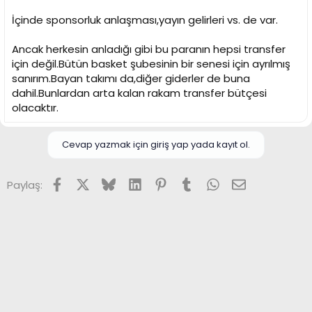
İçinde sponsorluk anlaşması,yayın gelirleri vs. de var.
Ancak herkesin anladığı gibi bu paranın hepsi transfer
için değil.Bütün basket şubesinin bir senesi için ayrılmış
sanırım.Bayan takımı da,diğer giderler de buna
dahil.Bunlardan arta kalan rakam transfer bütçesi
olacaktır.
Cevap yazmak için giriş yap yada kayıt ol.
Facebook
X (Twitter)
Bluesky
LinkedIn
Pinterest
Tumblr
WhatsApp
E-posta
Paylaş: