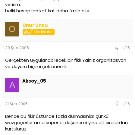
veririm.
belki hesaptan kat kat daha fazla olur.
Onur Uncu
O
Moderator
20 Şub 2005
#15
Gerçekten uygulanabilecek bir fikir.Yalnız organizasyon
ve duyuru biçimi çok önemli.
Aksoy_05
A
21 Şub 2005
#16
Bence bu fikir üstünde fazla durmasınlar çünkü
wazgeçerler ama süper bi düşünce ii yine alt sıralardan
kurtuluruz.