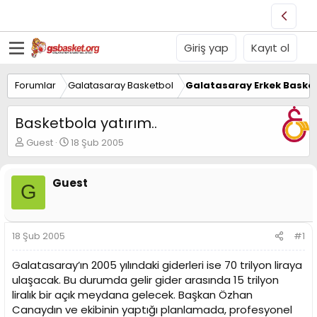
Giriş yap
Kayıt ol
Forumlar
Galatasaray Basketbol
Galatasaray Erkek Basket
Basketbola yatırım..
K
B
Guest
18 Şub 2005
o
a
n
ş
u
l
Guest
G
y
a
u
n
B
g
a
ı
18 Şub 2005
#1
ş
ç
l
t
Galatasaray’ın 2005 yılındaki giderleri ise 70 trilyon liraya
a
a
ulaşacak. Bu durumda gelir gider arasında 15 trilyon
t
r
liralık bir açık meydana gelecek. Başkan Özhan
a
i
n
h
Canaydın ve ekibinin yaptığı planlamada, profesyonel