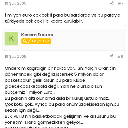
19 Şub 2005
#7
1 milyon euro cok cok ii para bu sartlarda ve bu parayla
türkiyede cok cok ii bi kadro kurulabilr.
Kerem Ersuna
K
Kayıtlı Üye
19 Şub 2005
#8
Öndercim kaçırdığın bir nokta var... Sn. Yalçın Granit'in
dönemindeki gibi değiliz,istersek 5 milyon dolar
basketbolun geliri olsun bu para Klübe
gidecek,basketbola değil. Yani ne olursa olsun
bütçemiz 1 milyon Euro...
Bu paranın altı olur ama asla bir kuruş üstü olmaz...
Çok kötü çok...Ayrıca bu para önümüzdekisezon için,bu
sezon için değil...
BJK VE FB nin basketboldaki gelişimini ve arzusunu bu
yönetim ısrarla görmezlikten geliyor...