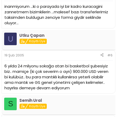
inanmiyorum ...ki o parayada iyi bir kadro kuracagini
zannetmem bizimkilerin ...malesef bazı transferlerimiz
taksimden buldugun zenciye forma giydir seklinde
oluyor...
Utku Çapan
U
Kayıtlı Üye
19 Şub 2005
#6
6 yılda 24 milyonu sokağa atan bi basketbol şubesiyiz
biz.. mamiçe (ki çok severim o ayrı) 900.000 USD veren
bi kulübüz.. bu para mantıklı kullanılırsa yeterli olabilir
ama mantık ve GS genel yönetimi çelişen kelimeler..
hayırlısı demeye devam ediyorum
Semih Ural
S
Kayıtlı Üye