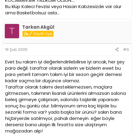
KOCAMAN BİR YAZIKLAR OLSUN....
Bu klüp Kaleci Fevzisi veya Hasan Kabzesizde var olur
ama Basketbolsuz asla...
Tarkan Akgül
T
Kayıtlı Üye
19 Şub 2005
#9
Evet bu rakam iyi değerlendirilebilirse iyi ancak, her şey
para değil. taraftar olarak sizlerin ve bizlerin ewet bu
para yeterli tamam takım iyi bir sezon geçirir demesi
kadar saçma bir düşünce olamaz.
Taraftar olarak takımı desteklemezsen, maçlara
gitmezsen, takımının lisanslı ürünlerini almazsan salona
beleş girmeye çalışırsan, salonda taşkınlık yaparsan
sonuç bu günkü olur. bilmiyorum ama kaç kişide bu
sezonki forma var? yada başka bir ürünü? sakın bana
hiçbiryerde satılmıyor, pahalı demeyin. eğer böyle
derseniz bana ulaşın ilk fırsatta size ulaştırıyım
mağazadan alıp!