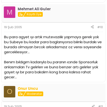
Mehmet Ali Guler
M
Kayıtlı Üye
19 Şub 2005
#10
Bu para agyet ıyı artık mutevazılık yapmaya gerek yok
bu Subeye bu kadar para baglanıyorsa bılınkı burdakı ve
burada olmayan bırcok arkadısmızız oz verısı sayesınde
gerceklesıyor...
Benım bıldıgım kadarıyla bu paranın ıcınde Sponsorluk
anlasmaları Tv gelırlerı ve buna benzer artı gelırler yok
gayet ıyı bır para bakalım kong bana kalırsa rahat
gecer...
Onur Uncu
O
Moderator
19 Şub 2005
#11