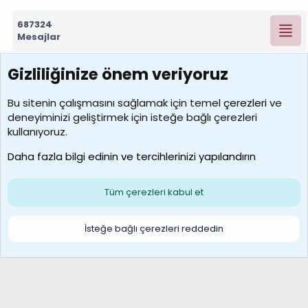
687324
Mesajlar
Gizliliğinize önem veriyoruz
7390
Kullanıcılar
Bu sitenin çalışmasını sağlamak için temel
çerezleri
ve
deneyiminizi geliştirmek için isteğe bağlı çerezleri
MosesBrownHayranı
kullanıyoruz.
Son üye
Daha fazla bilgi edinin ve tercihlerinizi yapılandırın
Bize ulaşın
Şartlar ve kurallar
Gizlilik politikası
Çerezler
Yardım
Ana sayfa
R
Tüm çerezleri kabul et
S
S
Galatasaray Basketbol | GS Basket Taraftar Platformu
İsteğe bağlı çerezleri reddedin
®
Community platform by XenForo
© 2010-2026 XenForo Ltd.
XenForo Türkçe 🇹🇷 Destek Forumu –
XenWp.Com