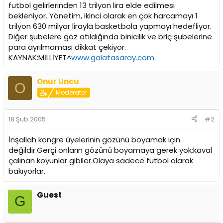
i
futbol gelirlerinden 13 trilyon lira elde edilmesi
bekleniyor. Yönetim, ikinci olarak en çok harcamayı 1
trilyon 630 milyar lirayla basketbola yapmayı hedefliyor.
Diğer şubelere göz atıldığında binicilik ve briç şubelerine
para ayrılmaması dikkat çekiyor.
KAYNAK:MİLLİYET^
www.galatasaray.com
Onur Uncu
O
Moderator
18 Şub 2005
#2
İnşallah kongre üyelerinin gözünü boyamak için
değildir.Gerçi onların gözünü boyamaya gerek yok;kaval
çalınan koyunlar gibiler.Olaya sadece futbol olarak
bakıyorlar.
Guest
G