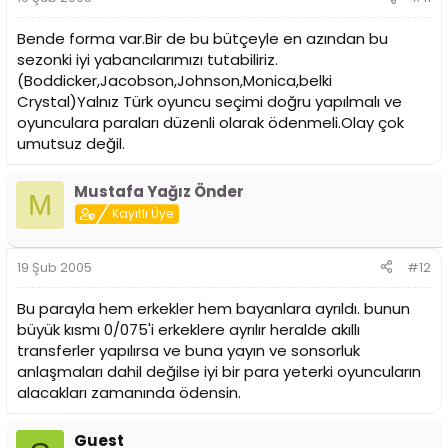
Bende forma var.Bir de bu bütçeyle en azından bu
sezonki iyi yabancılarımızı tutabiliriz.
(Boddicker,Jacobson,Johnson,Monica,belki
Crystal)Yalnız Türk oyuncu seçimi doğru yapılmalı ve
oyunculara paraları düzenli olarak ödenmeli.Olay çok
umutsuz değil.
Mustafa Yağız Önder
M
Kayıtlı Üye
19 Şub 2005
#12
Bu parayla hem erkekler hem bayanlara ayrıldı. bunun
büyük kısmı 0/075'i erkeklere ayrılır heralde akıllı
transferler yapılırsa ve buna yayın ve sonsorluk
anlaşmaları dahil değilse iyi bir para yeterki oyuncuların
alacakları zamanında ödensin.
Guest