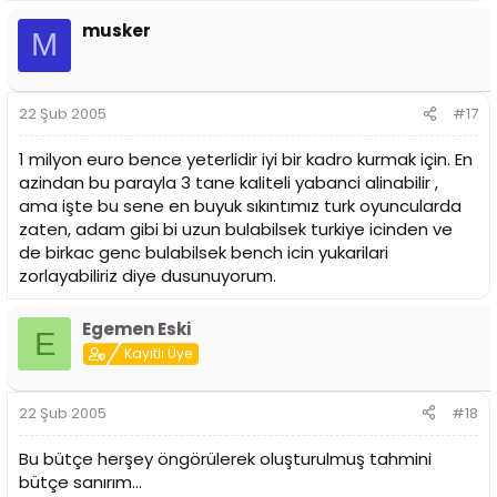
musker
M
22 Şub 2005
#17
1 milyon euro bence yeterlidir iyi bir kadro kurmak için. En
azindan bu parayla 3 tane kaliteli yabanci alinabilir ,
ama işte bu sene en buyuk sıkıntımız turk oyuncularda
zaten, adam gibi bi uzun bulabilsek turkiye icinden ve
de birkac genc bulabilsek bench icin yukarilari
zorlayabiliriz diye dusunuyorum.
Egemen Eski
E
Kayıtlı Üye
22 Şub 2005
#18
Bu bütçe herşey öngörülerek oluşturulmuş tahmini
bütçe sanırım...