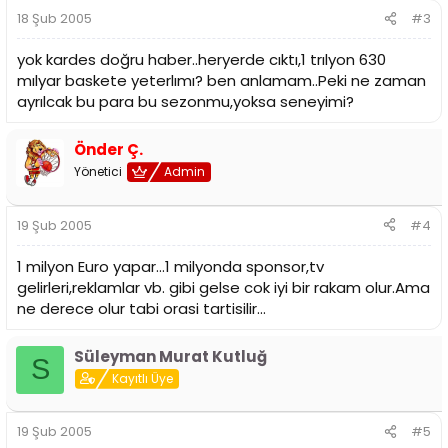
18 Şub 2005
#3
yok kardes doğru haber..heryerde cıktı,1 trılyon 630
mılyar baskete yeterlımı? ben anlamam..Peki ne zaman
ayrılcak bu para bu sezonmu,yoksa seneyimi?
Önder Ç.
Yönetici
Admin
19 Şub 2005
#4
1 milyon Euro yapar...1 milyonda sponsor,tv
gelirleri,reklamlar vb. gibi gelse cok iyi bir rakam olur.Ama
ne derece olur tabi orasi tartisilir...
Süleyman Murat Kutluğ
S
Kayıtlı Üye
19 Şub 2005
#5