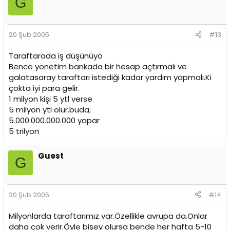
G
20 Şub 2005
#13
Taraftarada iş düşünüyo
Bence yönetim bankada bir hesap açtırmalı ve
galatasaray taraftarı istediği kadar yardım yapmalı.Ki
çokta iyi para gelir.
1 milyon kişi 5 ytl verse
5 milyon ytl olur.buda;
5.000.000.000.000 yapar
5 trilyon
Guest
G
20 Şub 2005
#14
Milyonlarda taraftarımız var.Özellikle avrupa da.Onlar
daha çok verir.Öyle bişey olursa bende her hafta 5-10