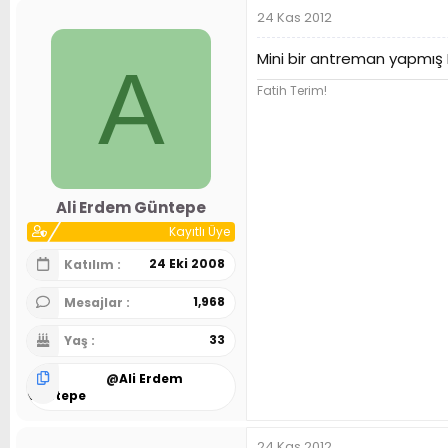
24 Kas 2012
Mini bir antreman yapmı
A
Fatih Terim!
Ali Erdem Güntepe
Kayıtlı Üye
24 Eki 2008
Katılım
1,968
Mesajlar
33
Yaş
@
Ali Erdem
Güntepe
24 Kas 2012