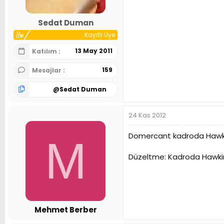
Sedat Duman
Kayıtlı Üye
13 May 2011
Katılım
159
Mesajlar
@
Sedat Duman
24 Kas 2012
Domercant kadroda Hawkins
M
Düzeltme: Kadroda Hawki
Mehmet Berber