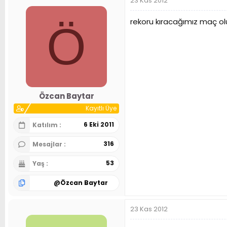
23 Kas 2012
rekoru kıracağımız maç ol
Ö
Özcan Baytar
Kayıtlı Üye
6 Eki 2011
Katılım
316
Mesajlar
53
Yaş
@
Özcan Baytar
23 Kas 2012