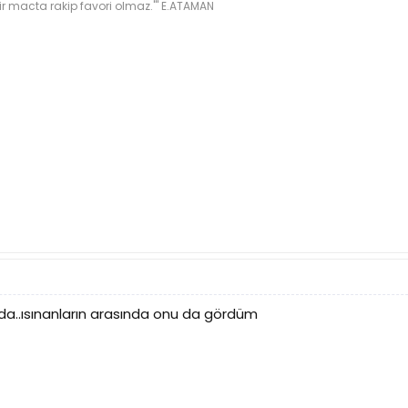
ir macta rakip favori olmaz.''' E.ATAMAN
a..ısınanların arasında onu da gördüm