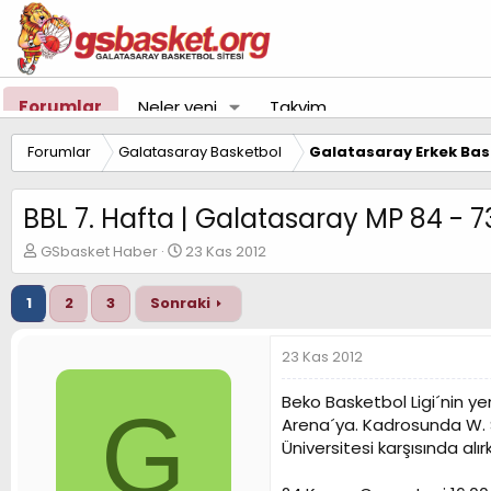
Forumlar
Neler yeni
Takvim
Forumlar
Galatasaray Basketbol
Galatasaray Erkek Bas
BBL 7. Hafta | Galatasaray MP 84 - 7
K
B
GSbasket Haber
23 Kas 2012
o
a
n
ş
1
2
3
Sonraki
u
l
y
a
u
n
23 Kas 2012
B
g
a
ı
Beko Basketbol Ligi´nin ye
G
ş
ç
Arena´ya. Kadrosunda W. So
l
t
Üniversitesi karşısında alı
a
a
t
r
a
i