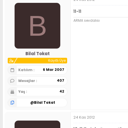
11-11
B
ARMA sevdalısı
Bilal Tokat
Kayıtlı Üye
6 Mar 2007
Katılım
407
Mesajlar
42
Yaş
@
Bilal Tokat
24 Kas 2012