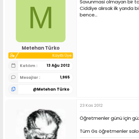
Savunmasi olmayan bir ta
M
Ciddiye alırsak ilk yarıda 
bence...
Metehan Türko
Kayıtlı Üye
13 Ağu 2012
Katılım
1,965
Mesajlar
@
Metehan Türko
23 Kas 2012
Öğretmenler günü için güz
Tüm Gs öğretmenler salona