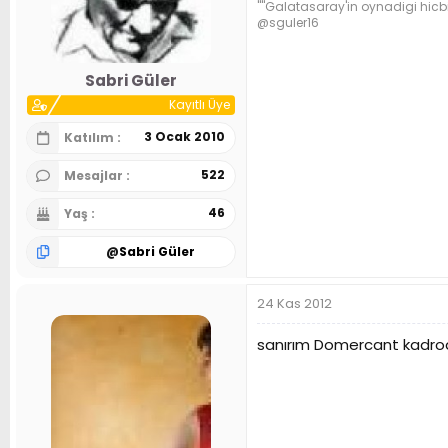
''''Galatasaray'in oynadigi hicb
@sguler16
Sabri Güler
Kayıtlı Üye
3 Ocak 2010
Katılım
522
Mesajlar
46
Yaş
@
Sabri Güler
24 Kas 2012
sanırım Domercant kadrod