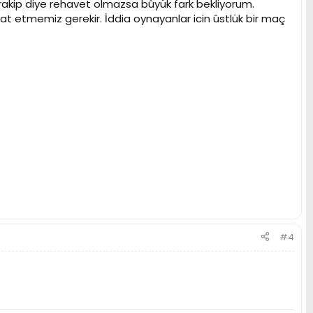
akip diye rehavet olmazsa bûyük fark bekliyorum.
ikkat etmemiz gerekir. İddia oynayanlar icin ûstlük bir maç
#4