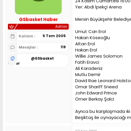
24 Kasım Cumartesi 16:00
n
h
Yer: Abdi İpekçi Arena
i
Mersin Büyükşehir Belediy
GSbasket Haber
Admin
Umut Can Erol
5 Tem 2005
Katılım
Hakan Köseoğlu
Altan Erol
119
Mesajlar
Hakan Erol
Willie James Solomon
@
GSbasket
Fatih Eravci
Haber
Ali Karadeniz
Mutlu Demir
David Rae Leonard Holst
Omar Shariff Sneed
John Edward Prince
Ömer Berkay Şalci
Ayrıca bu karşılaşmada iki
Beşiktaş ile oynayacağı ma