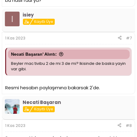
bu nasıl faul ya?
isiey
I
Kayıtlı Üye
1 Kas 2023
#7
Necati Başaran' Alıntı:
Beyler mac tivibu 2 de mi 3 de mi? Ikisinde de baska yayin
var gibi.
Resmi hesabın paylaşımına bakarsak 2'de.
Necati Başaran
Kayıtlı Üye
1 Kas 2023
#8