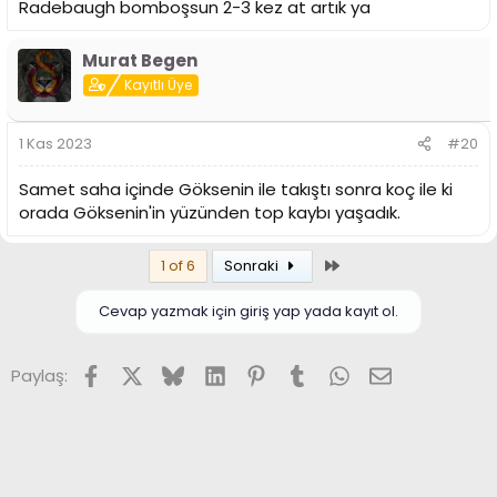
Radebaugh bomboşsun 2-3 kez at artık ya
Murat Begen
Kayıtlı Üye
1 Kas 2023
#20
Samet saha içinde Göksenin ile takıştı sonra koç ile ki
orada Göksenin'in yüzünden top kaybı yaşadık.
Son
1 of 6
Sonraki
Cevap yazmak için giriş yap yada kayıt ol.
Facebook
X (Twitter)
Bluesky
LinkedIn
Pinterest
Tumblr
WhatsApp
E-posta
Paylaş: