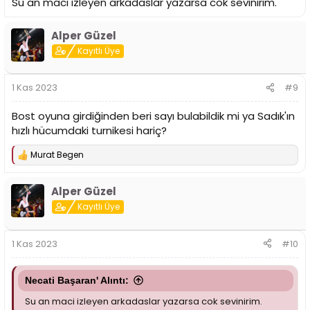
Su an maci izleyen arkadaslar yazarsa cok sevinirim.
Alper Güzel
Kayıtlı Üye
1 Kas 2023
#9
Bost oyuna girdiğinden beri sayı bulabildik mi ya Sadık'ın
hızlı hücumdaki turnikesi hariç?
Murat Begen
T
e
p
Alper Güzel
k
i
Kayıtlı Üye
l
e
r
1 Kas 2023
#10
:
Necati Başaran' Alıntı:
Su an maci izleyen arkadaslar yazarsa cok sevinirim.