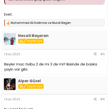
Evet.
Muhammed Ali Korkmaz
ve
Murat Begen
T
e
p
Necati Başaran
k
i
Kayıtlı Üye
l
e
r
1 Kas 2023
#5
:
Beyler mac tivibu 2 de mi 3 de mi? Ikisinde de baska
yayin var gibi.
Alper Güzel
Kayıtlı Üye
1 Kas 2023
#6