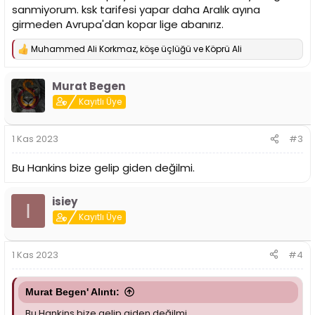
sanmiyorum. ksk tarifesi yapar daha Aralık ayına
girmeden Avrupa'dan kopar lige abanırız.
Muhammed Ali Korkmaz
,
köşe üçlüğü
ve
Köprü Ali
T
e
p
Murat Begen
k
i
Kayıtlı Üye
l
e
r
1 Kas 2023
#3
:
Bu Hankins bize gelip giden değilmi.
isiey
I
Kayıtlı Üye
1 Kas 2023
#4
Murat Begen' Alıntı:
Bu Hankins bize gelip giden değilmi.