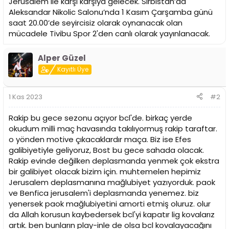
Jerusalem ile karşı karşıya gelecek. Sırbistan’da
n
h
Aleksandar Nikolic Salonu’nda 1 Kasım Çarşamba günü
i
saat 20.00’de seyircisiz olarak oynanacak olan
mücadele Tivibu Spor 2'den canlı olarak yayınlanacak.
Alper Güzel
Kayıtlı Üye
1 Kas 2023
#2
Rakip bu gece sezonu açıyor bcl'de. birkaç yerde
okudum milli maç havasında takılıyormuş rakip taraftar.
o yönden motive çıkacaklardır maça. Biz ise Efes
galibiyetiyle geliyoruz, Bost bu gece sahada olacak.
Rakip evinde değilken deplasmanda yenmek çok ekstra
bir galibiyet olacak bizim için. muhtemelen hepimiz
Jerusalem deplasmanına mağlubiyet yazıyorduk. paok
ve Benfica jerusalem'i deplasmanda yenemez. biz
yenersek paok mağlubiyetini amorti etmiş oluruz. olur
da Allah korusun kaybedersek bcl'yi kapatır lig kovalarız
artık. ben bunların play-inle de olsa bcl kovalayacağını