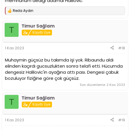
memnunum dediği adamdı Halilovic.
Reda Aydın
T
e
p
Timur Sağlam
k
T
i
Kayıtlı Üye
l
e
r
1 Kas 2023
#18
:
Muhaymin güçsüz bu takımda işi yok. Ribaundu aldı
elinden kaçırdı gucsuzlukten sonra telafi etti. Hücumda
dengesiz Halilovic'in ayağına attı pası. Dengesi çabuk
bozuluyor fiziğine göre çok güçsüz.
Son düzenleme:
2 Kas 2023
Timur Sağlam
T
Kayıtlı Üye
1 Kas 2023
#19