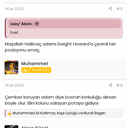
e
r
1 Kas 2023
#12
:
isiey' Alıntı:
Evet.
Maşallah Haliloviç adamı Dwight Howard'a çevirdi her
pozisyonu smaç.
Muhammet
Kayıtlı Üye
1 Kas 2023
#13
Çember koruyan adam diye bostan korkuluğu alırsan
böyle olur. Elini kolunu salayan potaya gidiyor.
Muhammed Ali Korkmaz
,
köşe üçlüğü
ve
Murat Begen
T
e
p