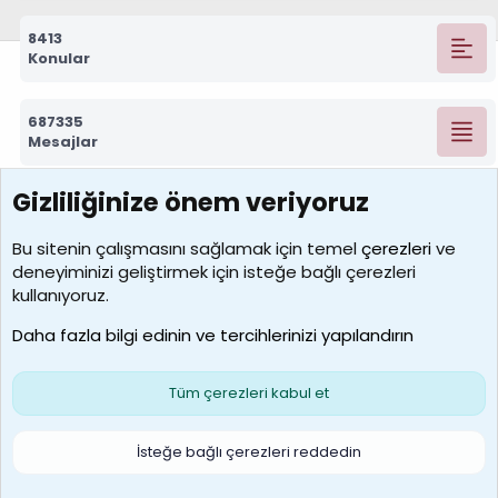
8413
Konular
687335
Mesajlar
Gizliliğinize önem veriyoruz
7390
Kullanıcılar
Bu sitenin çalışmasını sağlamak için temel
çerezleri
ve
deneyiminizi geliştirmek için isteğe bağlı çerezleri
MosesBrownHayranı
kullanıyoruz.
Son üye
Daha fazla bilgi edinin ve tercihlerinizi yapılandırın
Bize ulaşın
Şartlar ve kurallar
Gizlilik politikası
Çerezler
Yardım
Ana sayfa
R
Tüm çerezleri kabul et
S
S
Galatasaray Basketbol | GS Basket Taraftar Platformu
İsteğe bağlı çerezleri reddedin
®
Community platform by XenForo
© 2010-2026 XenForo Ltd.
XenForo Türkçe 🇹🇷 Destek Forumu –
XenWp.Com