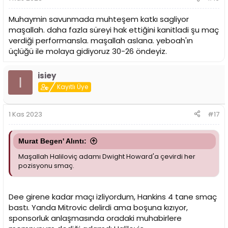
:
Muhaymin savunmada muhteşem katkı sagliyor
maşallah. daha fazla süreyi hak ettiğini kanitladi şu maç
verdiği performansla. maşallah aslana. yeboah'ın
üçlüğü ile molaya gidiyoruz 30-26 öndeyiz.
isiey
I
Kayıtlı Üye
1 Kas 2023
#17
Murat Begen' Alıntı:
Maşallah Haliloviç adamı Dwight Howard'a çevirdi her
pozisyonu smaç.
Dee girene kadar maçı izliyordum, Hankins 4 tane smaç
bastı. Yanda Mitrovic delirdi ama boşuna kızıyor,
sponsorluk anlaşmasında oradaki muhabirlere