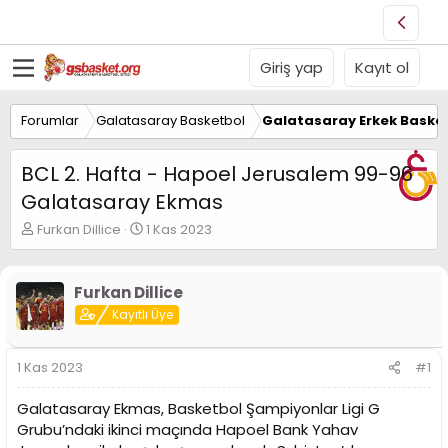
Giriş yap
Kayıt ol
Forumlar
Galatasaray Basketbol
Galatasaray Erkek Basket
BCL 2. Hafta - Hapoel Jerusalem 99-96
Galatasaray Ekmas
K
B
Furkan Dillice
1 Kas 2023
o
a
n
ş
u
l
Furkan Dillice
y
a
Kayıtlı Üye
u
n
B
g
a
ı
1 Kas 2023
#1
ş
ç
l
t
Galatasaray Ekmas, Basketbol Şampiyonlar Ligi G
a
a
t
r
Grubu’ndaki ikinci maçında Hapoel Bank Yahav
a
i