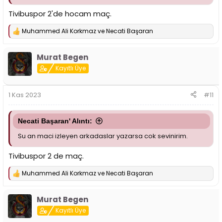
Tivibuspor 2'de hocam maç.
Muhammed Ali Korkmaz
ve
Necati Başaran
T
e
p
Murat Begen
k
i
Kayıtlı Üye
l
e
r
1 Kas 2023
#11
:
Necati Başaran' Alıntı:
Su an maci izleyen arkadaslar yazarsa cok sevinirim.
Tivibuspor 2 de maç.
Muhammed Ali Korkmaz
ve
Necati Başaran
T
e
p
Murat Begen
k
i
Kayıtlı Üye
l