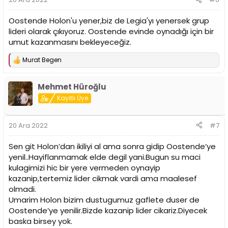
Oostende Holon'u yener,biz de Legia'yı yenersek grup
lideri olarak çıkıyoruz. Oostende evinde oynadığı için bir
umut kazanmasını bekleyeceğiz.
Murat Begen
T
e
p
Mehmet Hüroğlu
k
i
Kayıtlı Üye
l
e
r
20 Ara 2022
#7
:
Sen git Holon’dan ikiliyi al ama sonra gidip Oostende’ye
yenil..Hayiflanmamak elde degil yani.Bugun su maci
kulagimizi hic bir yere vermeden oynayip
kazanip,tertemiz lider cikmak vardi ama maalesef
olmadi.
Umarim Holon bizim dustugumuz gaflete duser de
Oostende’ye yenilir.Bizde kazanip lider cikariz.Diyecek
baska birsey yok.