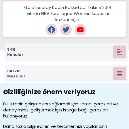
Galatasaray Kadın Basketbol Takımı 2014
yılında FIBA EuroLague Women kupasını
kazanmıştır.
8411
Konular
687213
Mesajlar
Gizliliğinize önem veriyoruz
7388
Kullanıcılar
Bu sitenin çalışmasını sağlamak için temel
çerezleri
ve
deneyiminizi geliştirmek için isteğe bağlı çerezleri
borabekirogluu
kullanıyoruz.
Son üye
Daha fazla bilgi edinin ve tercihlerinizi yapılandırın