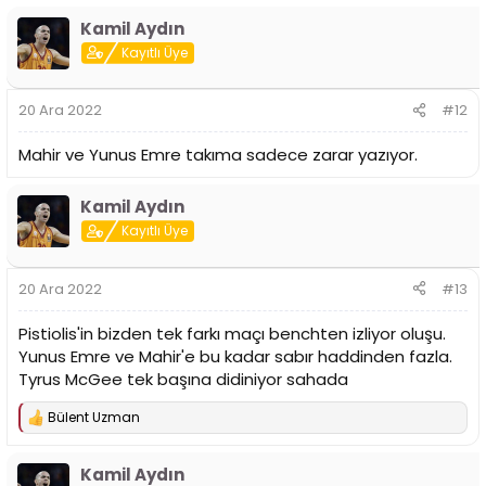
Kamil Aydın
Kayıtlı Üye
20 Ara 2022
#12
Mahir ve Yunus Emre takıma sadece zarar yazıyor.
Kamil Aydın
Kayıtlı Üye
20 Ara 2022
#13
Pistiolis'in bizden tek farkı maçı benchten izliyor oluşu.
Yunus Emre ve Mahir'e bu kadar sabır haddinden fazla.
Tyrus McGee tek başına didiniyor sahada
Bülent Uzman
T
e
p
Kamil Aydın
k