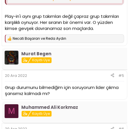
Bu maçın benim için önemi ise; takımımı hayatımda 2.kez
yurt dışında destekleyecek olmam. Daha önce yine
Polonya’da Stelmet ZielonaGora Euroleague maçına
Play-in'i aynı grup takımları değil çapraz grup takımları
gitmiştim, yarın da benim ayarladığım 9 kişilik Türk,
karşılıklı oynuyor. Her sıranın bir önemi var. O yüzden
yabancı karışık bir ekiple armayı destekleyeceğiz. Türk
Erasmus tayfayı da düşününce,güzel bir deplasman
kimse gevşek davranamaz son maçlarda.
tribünü olabilir. Rakip tribün ise; Avrupa’nın en ateşli
tribünlerinden birisi. Hayrola, şen ola
Necati Başaran
ve
Reda Aydın
T
e
p
Murat Begen
k
i
Kayıtlı Üye
l
e
r
20 Ara 2022
#5
:
Grup durumunu bilmediğim için soruyorum lider çıkma
şansımız kalmadı mı?
Muhammed Ali Korkmaz
M
Kayıtlı Üye
20 Ara 2022
#6