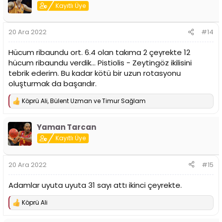
i
Kayıtlı Üye
l
e
r
20 Ara 2022
#14
:
Hücum ribaundu ort. 6.4 olan takıma 2 çeyrekte 12
hücum ribaundu verdik... Pistiolis - Zeytingöz ikilisini
tebrik ederim. Bu kadar kötü bir uzun rotasyonu
oluşturmak da başarıdır.
Köprü Ali
,
Bülent Uzman
ve
Timur Sağlam
T
e
p
Yaman Tarcan
k
i
Kayıtlı Üye
l
e
r
20 Ara 2022
#15
:
Adamlar uyuta uyuta 31 sayı attı ikinci çeyrekte.
Köprü Ali
T
e
p