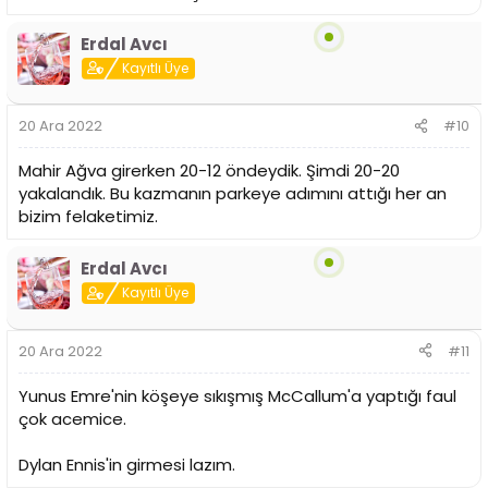
Erdal Avcı
Kayıtlı Üye
20 Ara 2022
#10
Mahir Ağva girerken 20-12 öndeydik. Şimdi 20-20
yakalandık. Bu kazmanın parkeye adımını attığı her an
bizim felaketimiz.
Erdal Avcı
Kayıtlı Üye
20 Ara 2022
#11
Yunus Emre'nin köşeye sıkışmış McCallum'a yaptığı faul
çok acemice.
Dylan Ennis'in girmesi lazım.