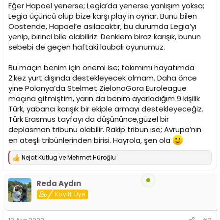
Eğer Hapoel yenerse; Legia’da yenerse yanlışım yoksa;
Legia üçüncü olup bize karşı play in oynar. Bunu bilen
Oostende, Hapoel’e asılacaktır, bu durumda Legia’yı
yenip, birinci bile olabiliriz. Denklem biraz karışık, bunun
sebebi de geçen haftaki laubali oyunumuz.
Bu maçın benim için önemi ise; takımımı hayatımda
2.kez yurt dışında destekleyecek olmam. Daha önce
yine Polonya’da Stelmet ZielonaGora Euroleague
maçına gitmiştim, yarın da benim ayarladığım 9 kişilik
Türk, yabancı karışık bir ekiple armayı destekleyeceğiz.
Türk Erasmus tayfayı da düşününce,güzel bir
deplasman tribünü olabilir. Rakip tribün ise; Avrupa’nın
en ateşli tribünlerinden birisi. Hayrola, şen ola
Nejat Kutlug
ve
Mehmet Hüroğlu
T
e
p
Reda Aydın
k
i
Kayıtlı Üye
l
e
r