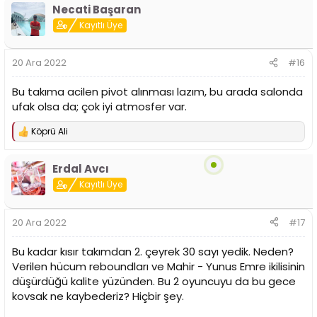
Necati Başaran
k
i
Kayıtlı Üye
l
e
r
20 Ara 2022
#16
:
Bu takıma acilen pivot alınması lazım, bu arada salonda
ufak olsa da; çok iyi atmosfer var.
Köprü Ali
T
e
p
Erdal Avcı
k
i
Kayıtlı Üye
l
e
r
20 Ara 2022
#17
:
Bu kadar kısır takımdan 2. çeyrek 30 sayı yedik. Neden?
Verilen hücum reboundları ve Mahir - Yunus Emre ikilisinin
düşürdüğü kalite yüzünden. Bu 2 oyuncuyu da bu gece
kovsak ne kaybederiz? Hiçbir şey.