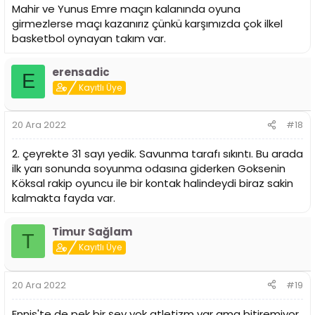
Mahir ve Yunus Emre maçın kalanında oyuna
girmezlerse maçı kazanırız çünkü karşımızda çok ilkel
basketbol oynayan takım var.
erensadic
E
Kayıtlı Üye
20 Ara 2022
#18
2. çeyrekte 31 sayı yedik. Savunma tarafı sıkıntı. Bu arada
ilk yarı sonunda soyunma odasına giderken Goksenin
Köksal rakip oyuncu ile bir kontak halindeydi biraz sakin
kalmakta fayda var.
Timur Sağlam
T
Kayıtlı Üye
20 Ara 2022
#19
Ennis'te de pek bir şey yok atletizm var ama bitiremiyor