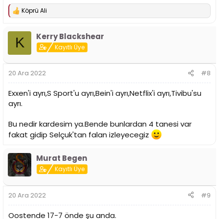
Köprü Ali
T
e
p
Kerry Blackshear
k
K
i
Kayıtlı Üye
l
e
r
20 Ara 2022
#8
:
Exxen'i ayrı,S Sport'u ayrı,Bein'i ayrı,Netflix'i ayrı,Tivibu'su
ayrı.
Bu nedir kardesim ya.Bende bunlardan 4 tanesi var
fakat gidip Selçuk'tan falan izleyecegiz
Murat Begen
Kayıtlı Üye
20 Ara 2022
#9
Oostende 17-7 önde şu anda.