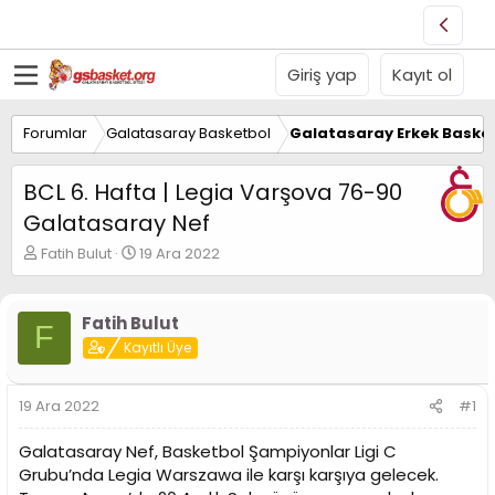
Giriş yap
Kayıt ol
Forumlar
Galatasaray Basketbol
Galatasaray Erkek Basket
BCL 6. Hafta | Legia Varşova 76-90
Galatasaray Nef
K
B
Fatih Bulut
19 Ara 2022
o
a
n
ş
u
l
Fatih Bulut
F
y
a
Kayıtlı Üye
u
n
B
g
a
ı
19 Ara 2022
#1
ş
ç
l
t
Galatasaray Nef, Basketbol Şampiyonlar Ligi C
a
a
t
r
Grubu’nda Legia Warszawa ile karşı karşıya gelecek.
a
i