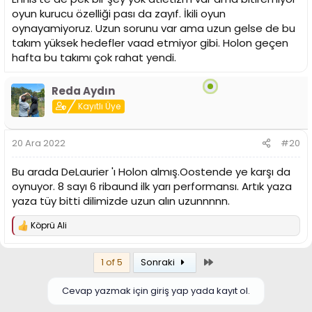
oyun kurucu özelliği pası da zayıf. İkili oyun
oynayamiyoruz. Uzun sorunu var ama uzun gelse de bu
takım yüksek hedefler vaad etmiyor gibi. Holon geçen
hafta bu takımı çok rahat yendi.
Reda Aydın
Kayıtlı Üye
20 Ara 2022
#20
Bu arada DeLaurier 'ı Holon almış.Oostende ye karşı da
oynuyor. 8 sayı 6 ribaund ilk yarı performansı. Artık yaza
yaza tüy bitti dilimizde uzun alın uzunnnnn.
Köprü Ali
T
e
p
Son
1 of 5
Sonraki
k
i
l
Cevap yazmak için giriş yap yada kayıt ol.
e
r