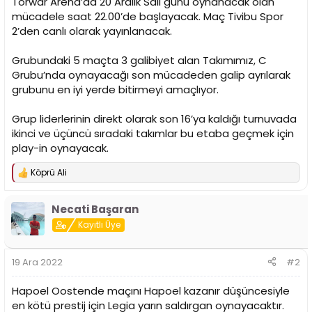
Torwar Arena’da 20 Aralık Salı günü oynanacak olan
n
h
mücadele saat 22.00’de başlayacak. Maç Tivibu Spor
i
2’den canlı olarak yayınlanacak.
Grubundaki 5 maçta 3 galibiyet alan Takımımız, C
Grubu’nda oynayacağı son mücadeden galip ayrılarak
grubunu en iyi yerde bitirmeyi amaçlıyor.
Grup liderlerinin direkt olarak son 16’ya kaldığı turnuvada
ikinci ve üçüncü sıradaki takımlar bu etaba geçmek için
play-in oynayacak.
Köprü Ali
T
e
p
Necati Başaran
k
i
Kayıtlı Üye
l
e
r
19 Ara 2022
#2
:
Hapoel Oostende maçını Hapoel kazanır düşüncesiyle
en kötü prestij için Legia yarın saldırgan oynayacaktır.