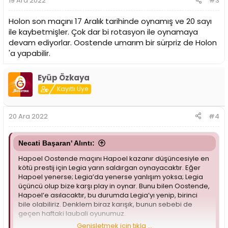
19 Ara 2022
#3
:
Holon son maçını 17 Aralık tarihinde oynamış ve 20 sayı
ile kaybetmişler. Çok dar bi rotasyon ile oynamaya
devam ediyorlar. Oostende umarım bir sürpriz de Holon
'a yapabilir.
Eyüp Özkaya
Kayıtlı Üye
20 Ara 2022
#4
Necati Başaran' Alıntı:
Hapoel Oostende maçını Hapoel kazanır düşüncesiyle en
kötü prestij için Legia yarın saldırgan oynayacaktır. Eğer
Hapoel yenerse; Legia’da yenerse yanlışım yoksa; Legia
üçüncü olup bize karşı play in oynar. Bunu bilen Oostende,
Hapoel’e asılacaktır, bu durumda Legia’yı yenip, birinci
bile olabiliriz. Denklem biraz karışık, bunun sebebi de
geçen haftaki laubali oyunumuz.
Genişletmek için tıkla ...