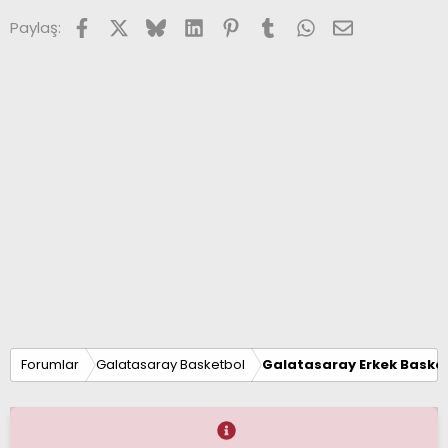
:
Facebook
X (Twitter)
Bluesky
LinkedIn
Pinterest
Tumblr
WhatsApp
E-posta
Paylaş:
Forumlar
Galatasaray Basketbol
Galatasaray Erkek Basket