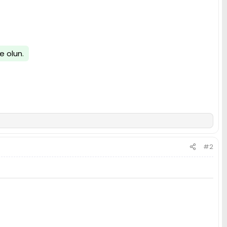
e olun
.
#2