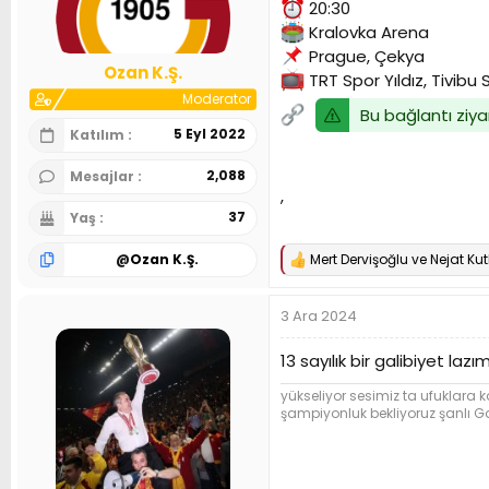
20:30
n
h
Kralovka Arena
i
Prague, Çekya
Ozan K.Ş.
TRT Spor Yıldız, Tivibu 
Moderator
Bu bağlantı ziya
5 Eyl 2022
Katılım
2,088
Mesajlar
,
37
Yaş
@
Ozan K.Ş.
Mert Dervişoğlu
ve
Nejat Ku
T
e
p
3 Ara 2024
k
i
l
13 sayılık bir galibiyet l
e
r
yükseliyor sesimiz ta ufuklara 
:
şampiyonluk bekliyoruz şanlı G