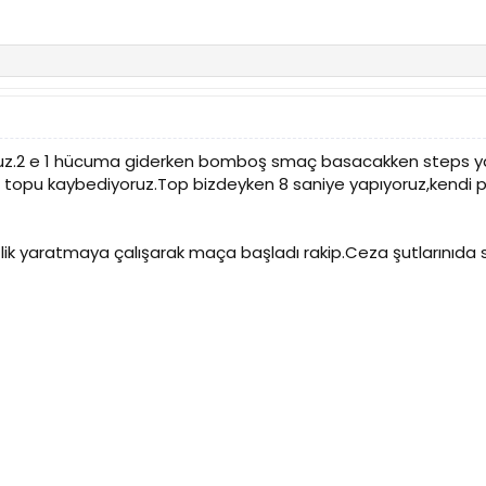
ruz.2 e 1 hücuma giderken bomboş smaç basacakken steps ya
da topu kaybediyoruz.Top bizdeyken 8 saniye yapıyoruz,kendi
rtlik yaratmaya çalışarak maça başladı rakip.Ceza şutlarınıd