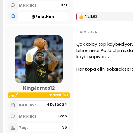
971
Mesajlar
@
PolatHan
Afblk63
T
e
p
3 Ara 2024
k
i
l
Çok kolay top kaybediyo
e
bitiremiyor.Pota altımız
r
kaybı yapıyoruz.
:
Her topa elini sokarak,se
KingJames12
Kayıtlı Üye
4 Eyl 2024
Katılım
1,285
Mesajlar
36
Yaş