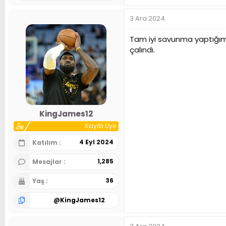
e
p
3 Ara 2024
k
i
l
Tam iyi savunma yaptığım
e
çalındı.
r
:
KingJames12
Kayıtlı Üye
4 Eyl 2024
Katılım
1,285
Mesajlar
36
Yaş
@
KingJames12