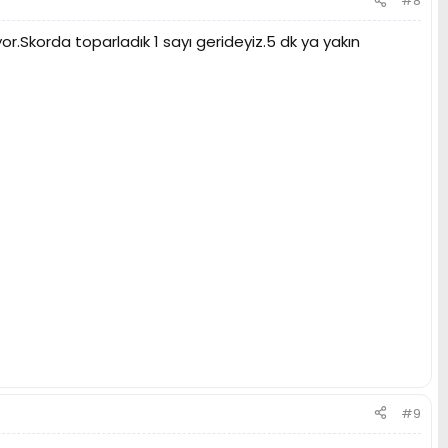
#8
r.Skorda toparladık 1 sayı gerideyiz.5 dk ya yakın
#9