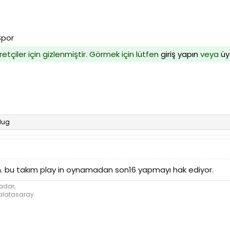
Spor
retçiler için gizlenmiştir. Görmek için lütfen
giriş yapın
veya
üy
tlug
azım. bu takım play in oynamadan son16 yapmayı hak ediyor.
kadar,
alatasaray.