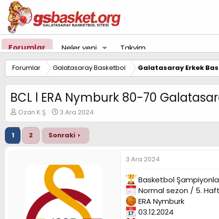
Forumlar
Neler yeni
Takvim
Forumlar
Galatasaray Basketbol
Galatasaray Erkek Bas
BCL l ERA Nymburk 80-70 Galatasa
K
B
Ozan K.Ş.
3 Ara 2024
o
a
n
ş
1
2
Sonraki
u
l
y
a
u
n
3 Ara 2024
B
g
a
ı
Basketbol Şampiyonlar
ş
ç
Normal sezon / 5. Haf
l
t
a
a
ERA Nymburk
t
r
03.12.2024
a
i