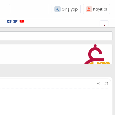
Giriş yap
Kayıt ol
#1