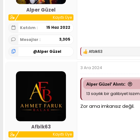
Alper Güzel
Kayıtlı Üye
15 Haz 2022
Katılım
3,305
Mesajlar
@
Alper Güzel
Afblk63
T
e
p
3 Ara 2024
k
i
l
e
Alper Güzel' Alıntı:
r
13 sayılık bir galibiyet l
:
Zor ama imkansız değil.
Afblk63
Kayıtlı Üye