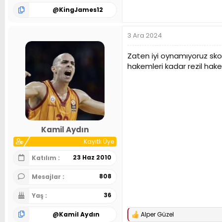
@
KingJames12
3 Ara 2024
Zaten iyi oynamıyoruz skor
hakemleri kadar rezil hake
Kamil Aydın
Kayıtlı Üye
23 Haz 2010
Katılım
808
Mesajlar
36
Yaş
@
Kamil Aydın
Alper Güzel
T