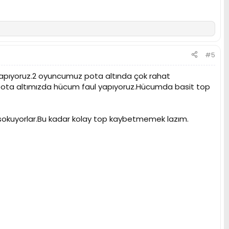
#5
pıyoruz.2 oyuncumuz pota altında çok rahat
 pota altımızda hücum faul yapıyoruz.Hücumda basit top
a sokuyorlar.Bu kadar kolay top kaybetmemek lazım.