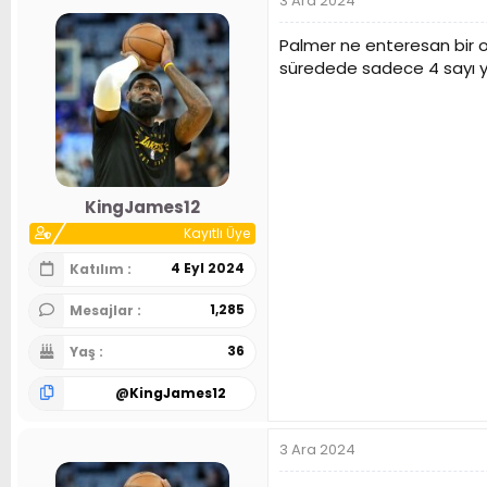
3 Ara 2024
Palmer ne enteresan bir oy
süredede sadece 4 sayı y
KingJames12
Kayıtlı Üye
4 Eyl 2024
Katılım
1,285
Mesajlar
36
Yaş
@
KingJames12
3 Ara 2024