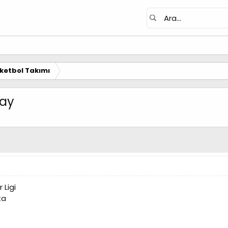
ketbol Takımı
ray
 Ligi
ta