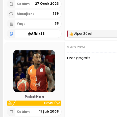
27 Ocak 2023
Katılım
739
Mesajlar
38
Yaş
@
Afblk63
Alper Güzel
T
e
p
3 Ara 2024
k
i
l
Ezer geçeriz.
e
r
:
PolatHan
Kayıtlı Üye
11 Şub 2008
Katılım