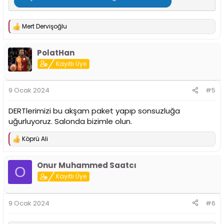
Mert Dervişoğlu
T
e
p
PolatHan
k
i
Kayıtlı Üye
l
e
r
9 Ocak 2024
#5
:
DERTlerimizi bu akşam paket yapıp sonsuzluğa
uğurluyoruz. Salonda bizimle olun.
Köprü Ali
T
e
p
Onur Muhammed Saatcı
k
O
i
Kayıtlı Üye
l
e
r
9 Ocak 2024
#6
: