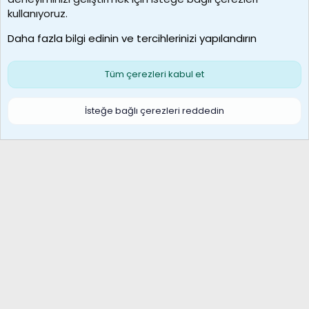
borabekirogluu
kullanıyoruz.
Son üye
Daha fazla bilgi edinin ve tercihlerinizi yapılandırın
Bize ulaşın
Şartlar ve kurallar
Gizlilik politikası
Çerezler
Yardım
Ana sayfa
R
Tüm çerezleri kabul et
S
S
Galatasaray Basketbol | GS Basket Taraftar Platformu
İsteğe bağlı çerezleri reddedin
®
Community platform by XenForo
© 2010-2026 XenForo Ltd.
XenForo Türkçe 🇹🇷 Destek Forumu –
XenWp.Com