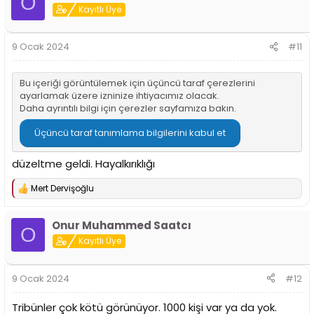
O
Kayıtlı Üye
9 Ocak 2024
#11
Bu içeriği görüntülemek için üçüncü taraf çerezlerini
ayarlamak üzere izninize ihtiyacımız olacak.
Daha ayrıntılı bilgi için
çerezler sayfamıza
bakın.
Üçüncü taraf tanımlama bilgilerini kabul et
düzeltme geldi. Hayalkırıklığı
Mert Dervişoğlu
T
e
p
Onur Muhammed Saatcı
k
O
i
Kayıtlı Üye
l
e
r
9 Ocak 2024
#12
:
Tribünler çok kötü görünüyor. 1000 kişi var ya da yok.