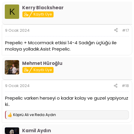
p
Kerry Blackshear
k
K
i
Kayıtlı Üye
l
e
r
9 Ocak 2024
#17
:
Prepelic + Mccormack etkisi 14-4 Sadığın üçlüğü ile
molaya yolladık.Asist Prepelic.
Mehmet Hüroğlu
Kayıtlı Üye
9 Ocak 2024
#18
Prepelic varken herseyi o kadar kolay ve guzel yapiyoruz
ki..
Köprü Ali
ve
Reda Aydın
T
e
p
Kamil Aydın
k