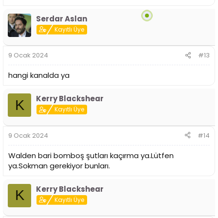
Serdar Aslan
Kayıtlı Üye
9 Ocak 2024
#13
hangi kanalda ya
Kerry Blackshear
K
Kayıtlı Üye
9 Ocak 2024
#14
Walden bari bomboş şutları kaçırma ya.Lütfen
ya.Sokman gerekiyor bunları.
Kerry Blackshear
K
Kayıtlı Üye