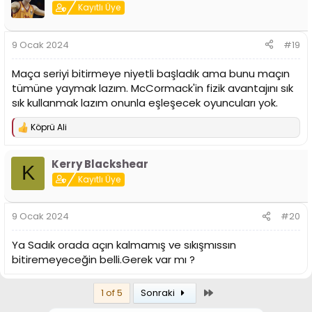
i
Kayıtlı Üye
l
e
r
9 Ocak 2024
#19
:
Maça seriyi bitirmeye niyetli başladık ama bunu maçın
tümüne yaymak lazım. McCormack'in fizik avantajını sık
sık kullanmak lazım onunla eşleşecek oyuncuları yok.
Köprü Ali
T
e
p
Kerry Blackshear
k
K
i
Kayıtlı Üye
l
e
r
9 Ocak 2024
#20
:
Ya Sadık orada açın kalmamış ve sıkışmıssın
bitiremeyeceğin belli.Gerek var mı ?
Son
1 of 5
Sonraki