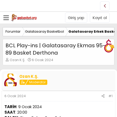
Giriş yap
Kayıt ol
Forumlar
Galatasaray Basketbol
Galatasaray Erkek Basket
BCL Play-ins | Galatasaray Ekmas 95-
89 Basket Derthona
K
B
Ozan K.Ş.
6 Ocak 2024
o
a
n
ş
u
l
Ozan K.Ş.
y
a
Moderator
u
n
B
g
a
ı
6 Ocak 2024
#1
ş
ç
l
t
TARİH
: 9 Ocak 2024
a
a
t
r
SAAT
: 20:00
a
i