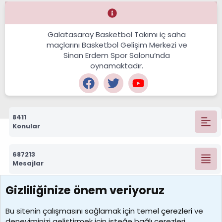
Galatasaray Basketbol Takımı iç saha
maçlarını Basketbol Gelişim Merkezi ve
Sinan Erdem Spor Salonu’nda
oynamaktadır.
8411
Konular
687213
Mesajlar
Gizliliğinize önem veriyoruz
7388
Kullanıcılar
Bu sitenin çalışmasını sağlamak için temel
çerezleri
ve
deneyiminizi geliştirmek için isteğe bağlı çerezleri