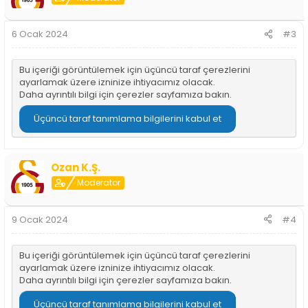
l
e
r
6 Ocak 2024
#3
:
Bu içeriği görüntülemek için üçüncü taraf çerezlerini
ayarlamak üzere izninize ihtiyacımız olacak.
Daha ayrıntılı bilgi için
çerezler sayfamıza
bakın.
Üçüncü taraf tanımlama bilgilerini kabul et
Ozan K.Ş.
Moderator
9 Ocak 2024
#4
Bu içeriği görüntülemek için üçüncü taraf çerezlerini
ayarlamak üzere izninize ihtiyacımız olacak.
Daha ayrıntılı bilgi için
çerezler sayfamıza
bakın.
Üçüncü taraf tanımlama bilgilerini kabul et