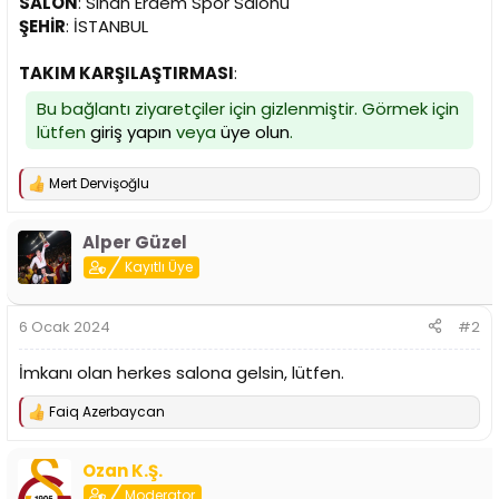
SALON
: Sinan Erdem Spor Salonu
n
h
ŞEHİR
: İSTANBUL
i
TAKIM KARŞILAŞTIRMASI
:
Bu bağlantı ziyaretçiler için gizlenmiştir. Görmek için
lütfen
giriş yapın
veya
üye olun
.
Mert Dervişoğlu
T
e
p
Alper Güzel
k
i
Kayıtlı Üye
l
e
r
6 Ocak 2024
#2
:
İmkanı olan herkes salona gelsin, lütfen.
Faiq Azerbaycan
T
e
p
Ozan K.Ş.
k
i
Moderator