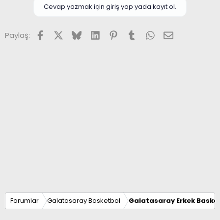
Cevap yazmak için giriş yap yada kayıt ol.
Facebook
X (Twitter)
Bluesky
LinkedIn
Pinterest
Tumblr
WhatsApp
E-posta
Paylaş:
Forumlar
Galatasaray Basketbol
Galatasaray Erkek Basket