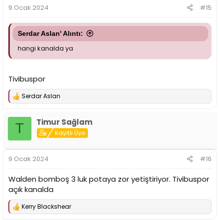
9 Ocak 2024
#15
Serdar Aslan' Alıntı:
hangi kanalda ya
Tivibuspor
Serdar Aslan
T
e
p
Timur Sağlam
k
T
i
Kayıtlı Üye
l
e
r
9 Ocak 2024
#16
:
Walden bomboş 3 luk potaya zor yetiştiriyor. Tivibuspor
açık kanalda
Kerry Blackshear
T
e