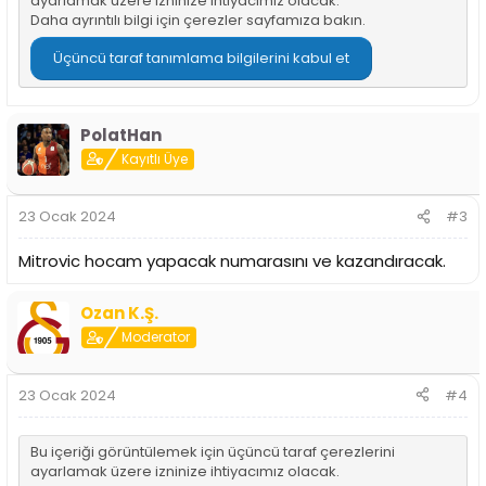
ayarlamak üzere izninize ihtiyacımız olacak.
Daha ayrıntılı bilgi için
çerezler sayfamıza
bakın.
Üçüncü taraf tanımlama bilgilerini kabul et
PolatHan
Kayıtlı Üye
23 Ocak 2024
#3
Mitrovic hocam yapacak numarasını ve kazandıracak.
Ozan K.Ş.
Moderator
23 Ocak 2024
#4
Bu içeriği görüntülemek için üçüncü taraf çerezlerini
ayarlamak üzere izninize ihtiyacımız olacak.