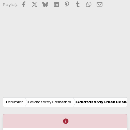
Facebook
X (Twitter)
Bluesky
LinkedIn
Pinterest
Tumblr
WhatsApp
E-posta
Paylaş:
Forumlar
Galatasaray Basketbol
Galatasaray Erkek Basket