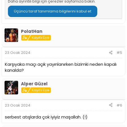
Daha ayrıntılı bilgi için
çerezler sayfamıza
bakın.
Üçüncü taraf tanımlama bilgilerini kabul et
PolatHan
Kayıtlı Üye
23 Ocak 2024
#5
Karşıyaka maçı açık yayınlanırken bizimki neden kapalı
kanalda?
Alper Güzel
Kayıtlı Üye
23 Ocak 2024
#6
serbest atışlarda çok iyiyiz maşallah. (!)