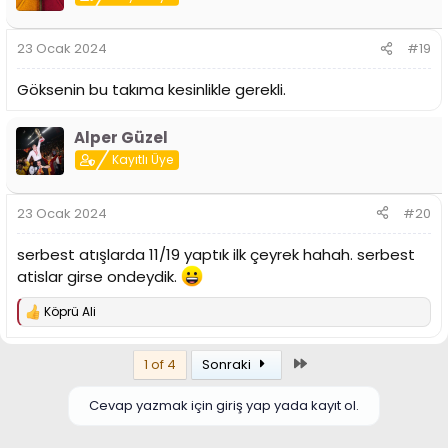
23 Ocak 2024
#19
Göksenin bu takıma kesinlikle gerekli.
Alper Güzel
Kayıtlı Üye
23 Ocak 2024
#20
serbest atışlarda 11/19 yaptık ilk çeyrek hahah. serbest
atislar girse ondeydik.
Köprü Ali
T
e
p
Son
1 of 4
Sonraki
k
i
l
Cevap yazmak için giriş yap yada kayıt ol.
e
r
: