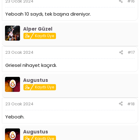
23 Ocak 2024
#16
Yeboah 10 saydı, tek başına direniyor.
Alper Güzel
Kayıtlı Üye
23 Ocak 2024
#17
Griesel nihayet kaçırdı.
Augustus
Kayıtlı Üye
23 Ocak 2024
#18
Yeboah.
Augustus
Kayıtlı Üye