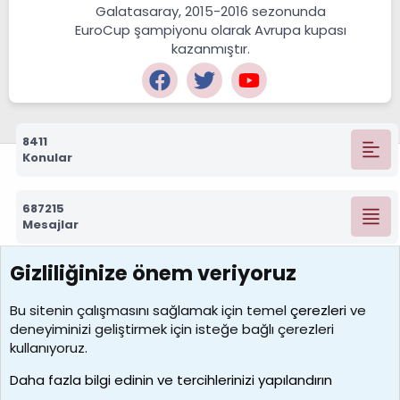
Galatasaray, 2015-2016 sezonunda
EuroCup şampiyonu olarak Avrupa kupası
kazanmıştır.
8411
Konular
687215
Mesajlar
Gizliliğinize önem veriyoruz
7388
Kullanıcılar
Bu sitenin çalışmasını sağlamak için temel
çerezleri
ve
deneyiminizi geliştirmek için isteğe bağlı çerezleri
borabekirogluu
kullanıyoruz.
Son üye
Daha fazla bilgi edinin ve tercihlerinizi yapılandırın