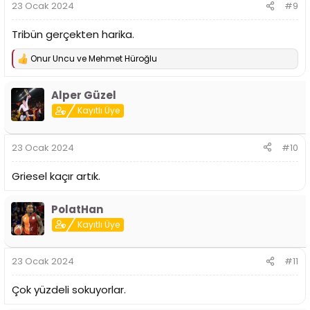
23 Ocak 2024
#9
Tribün gerçekten harika.
Onur Uncu
ve
Mehmet Hüroğlu
T
e
p
Alper Güzel
k
i
Kayıtlı Üye
l
e
r
23 Ocak 2024
#10
:
Griesel kaçır artık.
PolatHan
Kayıtlı Üye
23 Ocak 2024
#11
Çok yüzdeli sokuyorlar.