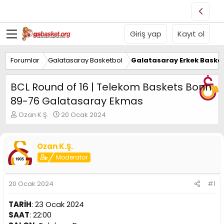
Giriş yap
Kayıt ol
Forumlar
Galatasaray Basketbol
Galatasaray Erkek Basket
BCL Round of 16 | Telekom Baskets Bonn
89-76 Galatasaray Ekmas
K
B
Ozan K.Ş.
20 Ocak 2024
o
a
n
ş
u
l
Ozan K.Ş.
y
a
Moderator
u
n
B
g
a
ı
20 Ocak 2024
#1
ş
ç
l
t
TARİH
: 23 Ocak 2024
a
a
t
r
SAAT
: 22:00
a
i