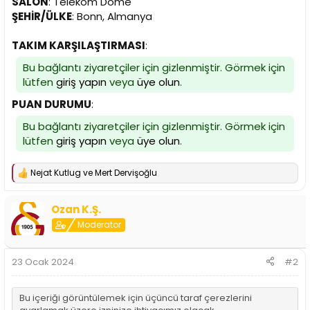
SALON
: Telekom Dome
n
h
ŞEHİR/ÜLKE
: Bonn, Almanya
i
TAKIM KARŞILAŞTIRMASI
:
Bu bağlantı ziyaretçiler için gizlenmiştir. Görmek için
lütfen
giriş yapın
veya
üye olun
.
PUAN DURUMU
:
Bu bağlantı ziyaretçiler için gizlenmiştir. Görmek için
lütfen
giriş yapın
veya
üye olun
.
Nejat Kutlug
ve
Mert Dervişoğlu
T
e
p
Ozan K.Ş.
k
i
Moderator
l
e
r
23 Ocak 2024
#2
:
Bu içeriği görüntülemek için üçüncü taraf çerezlerini