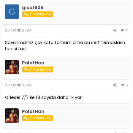
gica1905
G
Kayıtlı Üye
23 Ocak 2024
#14
Savunmamız çok kötü tamam ama bu sert temasların
hepsi faul.
PolatHan
Kayıtlı Üye
23 Ocak 2024
#15
Griesel 7/7 ile 18 sayıda daha ilk yarı.
PolatHan
Kayıtlı Üye